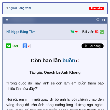
1
người đang xem
Theo dõi
★
18 Tháng mười 2018
#1
Hà Ngọc Băng Tâm
79
❤︎
Bài viết:
52
1421
2
Còn bao lần
buồn
Tác giả: Quách Lê Anh Khang
"Trong cuộc đời này, anh sẽ còn làm em buồn thêm bao
nhiêu lần nữa đây?"
Hỏi rồi, em mím môi quay đi, bỏ anh lại với chênh chao đèn
vàng đang đổ tràn ánh sáng xuống lòng đường ngơ ngác.