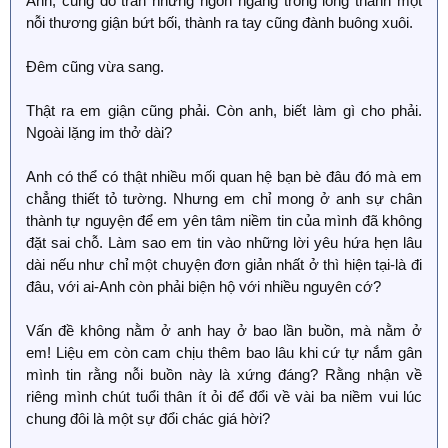
Anh, cũng đổ tràn những ngổn ngang trong lòng thành một
nỗi thương giận bứt bối, thành ra tay cũng đành buông xuôi.
Đêm cũng vừa sang.
Thật ra em giận cũng phải. Còn anh, biết làm gì cho phải.
Ngoài lặng im thở dài?
Anh có thể có thật nhiều mối quan hệ bạn bè đâu đó mà em
chẳng thiết tỏ tường. Nhưng em chỉ mong ở anh sự chân
thành tự nguyện để em yên tâm niềm tin của mình đã không
đặt sai chỗ. Làm sao em tin vào những lời yêu hứa hẹn lâu
dài nếu như chỉ một chuyện đơn giản nhất ở thì hiện tại-là đi
đâu, với ai-Anh còn phải biện hộ với nhiều nguyên cớ?
Vấn đề không nằm ở anh hay ở bao lần buồn, mà nằm ở
em! Liệu em còn cam chịu thêm bao lâu khi cứ tự nắm gân
mình tin rằng nỗi buồn này là xứng đáng? Rằng nhận về
riêng mình chút tuổi thân ít ỏi để đổi về vài ba niềm vui lúc
chung đôi là một sự đổi chác giá hời?