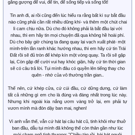
gắng gượng để vui, để tin, để sống tiếp và sống tốt!
Tin anh đi, ai rồi cũng đến lúc hiểu ra rằng bất kì sự bắt đầu
nào cũng phải cần rất nhiều dũng khí- và thêm một chút chai
lì cam chịu nữa. Dù cho đó không phải là bắt đầu lại với
nhau, thì em hãy tin mọi chuyện đã qua không hề hoài phí.
Dù cho bây giờ chúng ta đang quay lại vạch xuất phát- một
mình-trên lằn ranh khác hướng nhau, thì em hãy cứ tin Trái
Đất rồi sẽ đủ tròn để khép kín một vòng quay. Ta rồi sẽ gặp
lại, Còn gặp để cười vui hay khóc giận, hãy cứ tin thời gian
sẽ có câu trả lời. Tụi mình đâu có quyền lên tiếng thay cho
quên - nhớ của vô thường trần gian..
Thế nên, cứ khép cửa, cứ cúi đầu, cứ dửng dưng, cứ làm
tất cả những gì em cho là đúng và đáng nhất trong lúc này.
Nhưng khi ngoài kia nắng ươm vàng trở lại, em phải tự
vươn mình mà đón dậy ban mai, nghen!
Vì anh vẫn thế, vẫn cứ hát lại câu hát cũ, tinh khôi như thuở
ban đầu, dẫu tụi mình đã không thể còn thân gần như lúc
mới chạm ngõ tình thương: "Chiều tàn rồi, bài hát nguôi