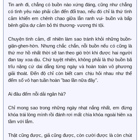
Tin anh đi, chẳng có buồn nào xứng đáng, cũng như chẳng
có tình yêu nào phải cần đến đổi trao, nếu đó chỉ là thứ tình
cảm khiến em chênh chao giữa lằn ranh vui- buồn và bấp
bênh giữa dự cảm bỏ thì thương- vương thì tội.
Chuyện tình cảm, dĩ nhiên làm sao tránh khỏi những buồn-
giận-ghen-hờn. Nhưng chắc chắn, nỗi buồn nếu có cũng là
thứ mơ hồ nhất thời sẽ tan theo gió trời khi được hai người
đan tay xoa dịu. Chứ tuyệt nhiên, không phải là thứ buồn bã
trĩu nặng cứ dai dẳng từng ngày và hoàn toàn vô phương
giải thoát. Đến độ chỉ còn biết cam chịu hỏi nhau như thể
đếm số vô hạn tuần hoàn "bao lần nữa đây".
Ai đâu đếm nỗi dải ngân hà?
Chỉ mong sao trong những ngày nhạt nắng nhất, em đừng
khóa trái lòng mình rồi đánh rơi mất chìa khóa ngoài hiên xa
tầm với lắm.
Thật cũng được, giả cũng được, còn cười được là còn chút