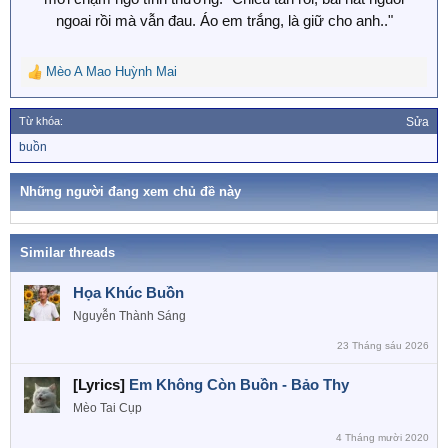
ngoai rồi mà vẫn đau. Áo em trắng, là giữ cho anh.."
Mèo A Mao Huỳnh Mai
R
e
a
Từ khóa:
Sửa
c
T
buồn
t
ừ
i
k
o
h
Những người đang xem chủ đề này
n
ó
a
s
:
Similar threads
Họa Khúc Buồn
Nguyễn Thành Sáng
23 Tháng sáu 2026
[Lyrics]
Em Không Còn Buồn - Bảo Thy
Mèo Tai Cụp
4 Tháng mười 2020