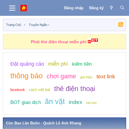
Đăng nhập
Đăng ký
Trang Chủ
Truyện Ngắn
Phát thẻ điện thoại miễn phí
Đặt quảng cáo
miễn phí
kiếm tiền
thông báo
chơi game
text link
giới thiệu
thẻ điện thoại
cách viết bài
facebook
ăn vặt
index
BOT giao dịch
bài mới
Còn Bao Lần Buồn - Quách Lê Anh Khang