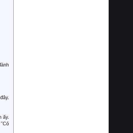
đành
 đây.
 ấy.
à "Có