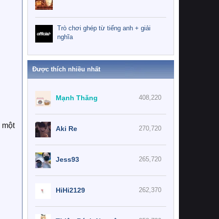
Trò chơi ghép từ tiếng anh + giải
nghĩa
Được thích nhiều nhất
Mạnh Thăng
408,220
n một
Aki Re
270,720
Jess93
265,720
HiHi2129
262,370