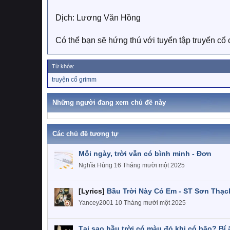
Dịch: Lương Văn Hồng
Có thể bạn sẽ hứng thú với tuyển tập truyển c
Từ khóa:
T
truyện cổ grimm
ừ
k
h
Những người đang xem chủ đề này
ó
a
Các chủ đề tương tự
Mỗi ngày, trời vẫn có bình minh - Đơn
Nghĩa Hùng
16 Tháng mười một 2025
[Lyrics]
Bầu Trời Này Có Em - ST Sơn Thạc
Yancey2001
10 Tháng mười một 2025
Tại sao bầu trời có màu đỏ khi có bão? Bí