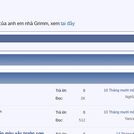
ổ của anh em nhà Grimm, xem
tại đây
16 Tháng mười mộ
Trả lời
0
Nghĩ
Đọc
2K
h
10 Tháng mười mộ
Trả lời
0
Yanc
Đọc
512
 ẩn màu sắc trước cơn