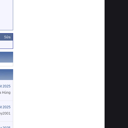
Sửa
t 2025
a Hùng
t 2025
ey2001