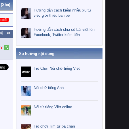
[Xóa]
Hướng dẫn cách kiếm nhiều xu từ
việc giới thiệu bạn bè
o dõi
Hướng dẫn cách chia sẻ bài viết lên
#1
Facebook, Twitter kiếm tiền
77
Xu hướng nội dung
Trò Chơi Nối chữ tiếng Việt
Nối chữ tiếng Anh
Nối từ tiếng Việt online
Trò chơi Tìm từ ba chân