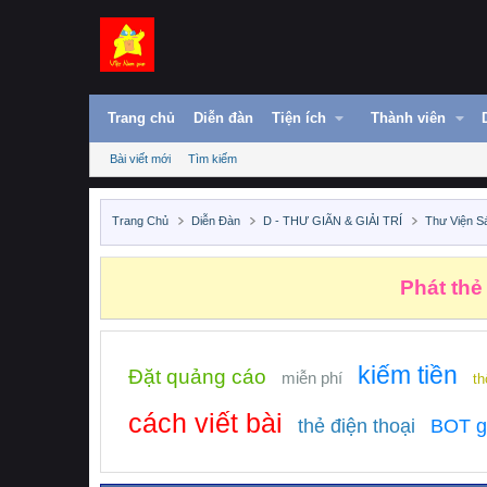
Trang chủ
Diễn đàn
Tiện ích
Thành viên
Bài viết mới
Tìm kiếm
Trang Chủ
Diễn Đàn
D - THƯ GIÃN & GIẢI TRÍ
Thư Viện S
Phát thẻ
kiếm tiền
Đặt quảng cáo
miễn phí
th
cách viết bài
thẻ điện thoại
BOT g