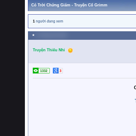
Có Trời Chứng Giám - Truyện Cổ Grimm
1
người đang xem
★
21 Tháng mười 2018
Truyện Thiếu Nhi
1332
3