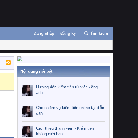
Đăng nhập
Đăng ký
Tìm kiếm
Nội dung nổi bật
Những nhiệm 
Hướng dẫn kiếm tiền từ việc đăng
ảnh
Các nhiệm vụ kiếm tiền online tại diễn
đàn
Giới thiệu thành viên - Kiếm tiền
không giới hạn