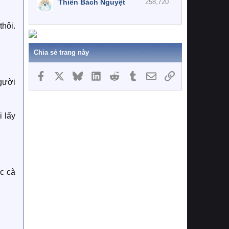
Thiên Bách Nguyệt
258,720
hôi.
Chia sẻ trang này
Facebook
X
Bluesky
LinkedIn
Reddit
Tumblr
Email
Link
người
 lấy
c cà