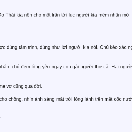
o Thái kia nện cho một trận tới lúc người kia mềm nhũn mới t
ược đúng tám trinh, đúng như lời người kia nói. Chú kéo xác 
nhận, chú đem lòng yêu ngay con gái người thợ cả. Hai người
 mẹ vợ cũng qua đời.
cho chồng, nhìn ánh sáng mặt trời lóng lánh trên mặt cốc nướ
?