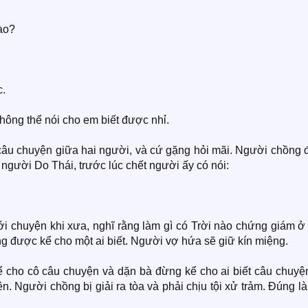
nào?
c.
không thể nói cho em biết được nhỉ.
 câu chuyện giữa hai người, và cứ gặng hỏi mãi. Người chồng 
 người Do Thái, trước lúc chết người ấy có nói:
ới chuyện khi xưa, nghĩ rằng làm gì có Trời nào chứng giám ở
g được kể cho một ai biết. Người vợ hứa sẽ giữ kín miệng.
ể cho cô câu chuyện và dặn bà đừng kể cho ai biết câu chuyện
. Người chồng bị giải ra tòa và phải chịu tội xử trảm. Đúng l