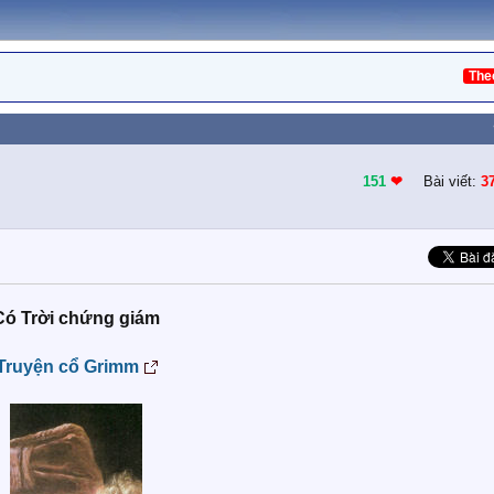
The
151
❤︎
Bài viết:
3
Có Trời chứng giám
Truyện cổ Grimm