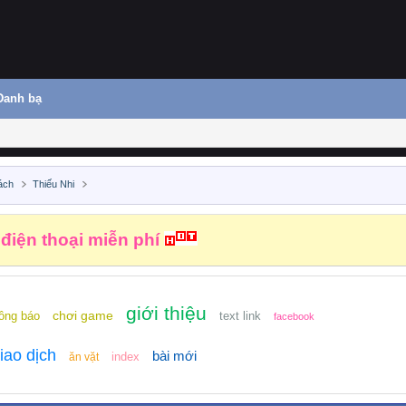
Danh bạ
ách
Thiếu Nhi
 điện thoại miễn phí
giới thiệu
chơi game
ông báo
text link
facebook
iao dịch
bài mới
index
ăn vặt