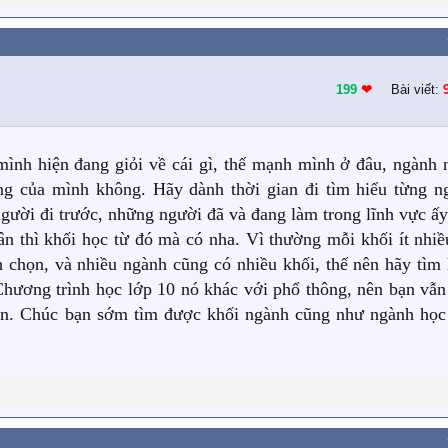
 về vấn đề này đấu. Chúc các bạn nào thắc mắc thì có đáp án sớm nh
199
❤︎
Bài viết:
mình hiện đang giỏi về cái gì, thế mạnh mình ở đâu, ngành 
 của mình không. Hãy dành thời gian đi tìm hiểu từng n
gười đi trước, những người đã và đang làm trong lĩnh vực ấy 
n thì khối học từ đó mà có nha. Vì thường mỗi khối ít nhiề
 chọn, và nhiều ngành cũng có nhiều khối, thế nên hãy tìm 
Chương trình học lớp 10 nó khác với phổ thông, nên bạn vẫn
họn. Chúc bạn sớm tìm được khối ngành cũng như ngành học