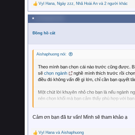
Vyl Hana
,
Ngáy zzz
,
Nhã Hoài An
và 2 người khác
R
e
a
★
29 Tháng bảy 2021
c
t
i
Đồng hồ cát
o
n
s
Aishaphuong nói:
:
Theo mình bạn chọn cái nào trước cũng được. Bả
sẽ
chọn ngành
nghề mình thích trước rồi chọ
điều đó không vấn đề gì lớn, chỉ cần bạn quyết t
Một chút lời khuyên nhỏ cho bạn là nếu ngành ng
nên chọn khối mà bạn cảm thấy phù hợp với bạn
Trong trường hợp bạn vẫn mơ hồ trong việc chọn
Cảm ơn bạn đã tư vấn! Mình sẽ tham khảo ạ
bản thân trước. Bạn hãy xem bạn thích gì, giỏi gì
không chần chừ do dự. Còn nếu bạn có sẵn lựa c
dựa vào một cái này mà chọn cái còn lại.
Vyl Hana
và
Aishaphuong
R