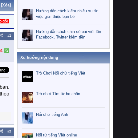
[Xóa]
Hướng dẫn cách kiếm nhiều xu từ
việc giới thiệu bạn bè
o dõi
Hướng dẫn cách chia sẻ bài viết lên
#1
Facebook, Twitter kiếm tiền
51
Xu hướng nội dung
Trò Chơi Nối chữ tiếng Việt
bạn,
theo
Trò chơi Tìm từ ba chân
Nối chữ tiếng Anh
#2
Nối từ tiếng Việt online