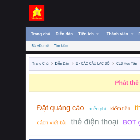
Trang chủ
Diễn đàn
Tiện ích
Thành viên
Bài viết mới
Tìm kiếm
Trang Chủ
Diễn Đàn
E - CÁC CÂU LẠC BỘ
CLB Học Tập
Những n
t
Đặt quảng cáo
miễn phí
kiếm tiền
thẻ điện thoại
BOT g
cách viết bài