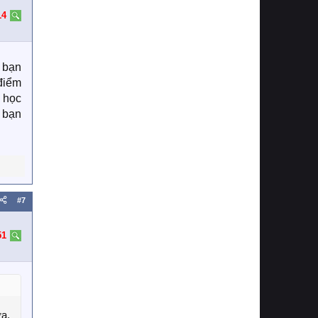
14
 bạn
 điểm
ể học
 bạn
#7
51
a,