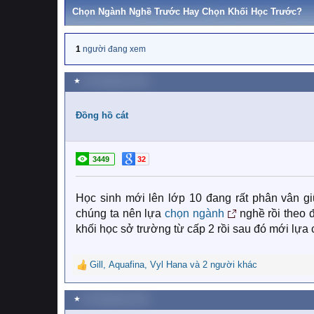
Chọn Ngành Nghề Trước Hay Chọn Khối Học Trước?
1
người đang xem
★
29 Tháng bảy 2021
Đồng hồ cát
3449
32
Học sinh mới lên lớp 10 đang rất phân vân gi
chúng ta nên lựa
chọn ngành
nghề rồi theo 
khối học sở trường từ cấp 2 rồi sau đó mới lự
Gill
,
Aquafina
,
Vyl Hana
và 2 người khác
R
e
a
★
29 Tháng bảy 2021
c