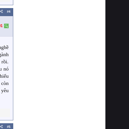
a!
#4
91
nghề
gành
rồi.
u nó
hiểu
 còn
 yêu
#5