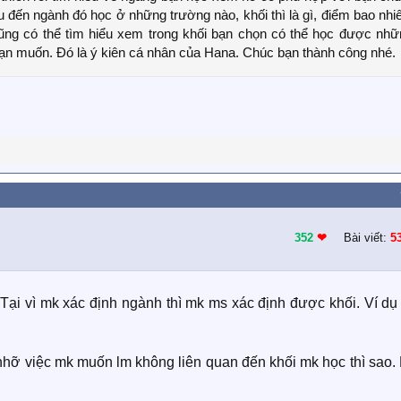
 đến ngành đó học ở những trường nào, khối thì là gì, điểm bao nhi
cũng có thể tìm hiểu xem trong khối bạn chọn có thể học được nhữ
ạn muốn. Đó là ý kiên cá nhân của Hana. Chúc bạn thành công nhé.
352
❤︎
Bài viết:
5
 Tại vì mk xác định ngành thì mk ms xác định được khối. Ví d
 nhỡ việc mk muốn lm không liên quan đến khối mk học thì sao