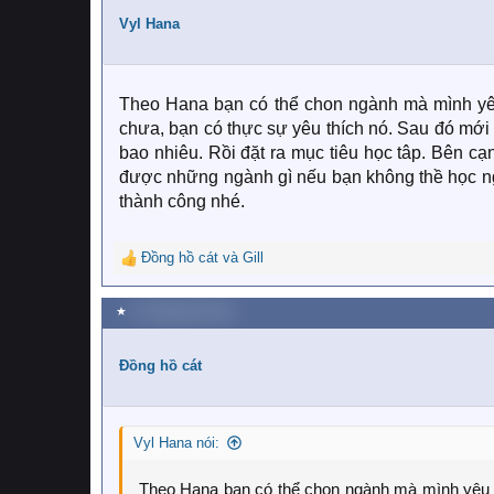
t
i
Vyl Hana
o
n
s
:
Theo Hana bạn có thể chon ngành mà mình yêu
chưa, bạn có thực sự yêu thích nó. Sau đó mới 
bao nhiêu. Rồi đặt ra mục tiêu học tâp. Bên cạ
được những ngành gì nếu bạn không thề học n
thành công nhé.
Đồng hồ cát
và
Gill
R
e
a
★
12 Tháng tám 2021
c
t
i
Đồng hồ cát
o
n
s
Vyl Hana nói:
:
Theo Hana bạn có thể chon ngành mà mình yêu t