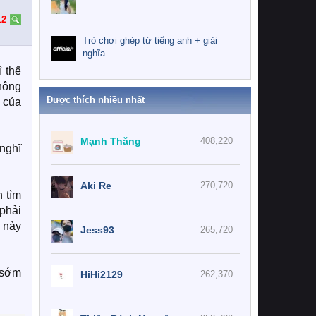
12
Trò chơi ghép từ tiếng anh + giải
nghĩa
 thế
hông
Được thích nhiều nhất
n của
Mạnh Thăng
408,220
 nghĩ
Aki Re
270,720
 tìm
 phải
i này
Jess93
265,720
 sớm
HiHi2129
262,370