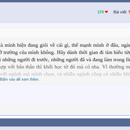
174
❤︎
Bài viết:
là mình hiện đang giỏi về cái gì, thế mạnh mình ở đâu, ngà
trường của mình không. Hãy dành thời gian đi tìm hiểu từ
i những người đi trước, những người đã và đang làm trong lĩ
ợp với bản thân thì khối học từ đó mà có nha. Vì thường m
t với ngành mà mình chọn, và nhiều ngành cũng có nhiều khố
Bấm vào để xem thêm..
 chọn phù hợp với bạn. Chương trình học lớp 10 nó khác với p
ện trong khối ngành bạn chọn. Chúc bạn sớm tìm được kh