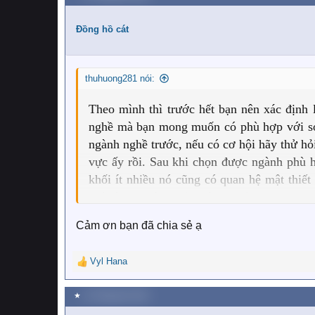
c
t
i
Đồng hồ cát
o
n
s
thuhuong281 nói:
:
Theo mình thì trước hết bạn nên xác định 
nghề mà bạn mong muốn có phù hợp với sở 
ngành nghề trước, nếu có cơ hội hãy thử hỏ
vực ấy rồi. Sau khi chọn được ngành phù h
khối ít nhiều nó cũng có quan hệ mật thiế
thế nên hãy tìm hiểu thật kỹ để đưa ra lựa
thông, nên bạn vẫn còn 3 năm để rèn luy
Cảm ơn bạn đã chia sẻ ạ
ngành cũng như ngành học yêu thích nha.
Vyl Hana
R
e
a
★
12 Tháng tám 2021
c