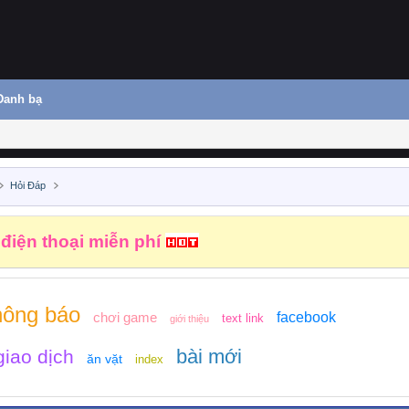
Danh bạ
Hỏi Đáp
hiệm vụ kiếm tiền
hông báo
chơi game
facebook
text link
giới thiệu
bài mới
iao dịch
ăn vặt
index