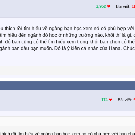
3,952
❤︎
Bài viết:
1
 thích rồi tìm hiểu về ngàng bạn học xem nó có phù hợp với
tìm hiểu đến ngành đó học ở những trường nào, khối thì là gì,
nh đó bạn cũng có thể tìm hiểu xem trong khối bạn chọn có th
gành ban đầu bạn muốn. Đó là ý kiên cá nhân của Hana. Chúc
174
❤︎
Bài viết:
hích rồi tìm hiểu về ngàng bạn học xem nó có phù hợp với bạn chư