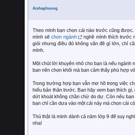
t
i
Aishaphuong
o
n
s
:
Theo mình bạn chọn cái nào trước cũng được. B
mình sẽ
chọn ngành
nghề mình thích trước 
giỏi nhưng điều đó không vấn đề gì lớn, chỉ c
mình.
Một chút lời khuyên nhỏ cho bạn là nếu ngành n
bạn nên chọn khối mà bạn cảm thấy phù hợp vớ
Trong trường hợp bạn vẫn mơ hồ trong việc chọ
hiểu bản thân trước. Bạn hãy xem bạn thích gì, g
dứt khoát không chần chừ do dự. Còn nếu bạn có
bạn chỉ cần dựa vào một cái này mà chọn cái còn
Thú thật là mình dành cả năm lớp 9 để suy ngh
nha!