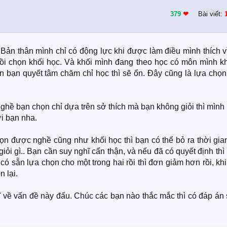
379
❤︎
Bài viết:
ản thân mình chỉ có động lực khi được làm điều mình thích vì
rồi chọn khối học. Và khối mình đang theo học có môn mình k
ần bạn quyết tâm chăm chỉ học thì sẽ ổn. Đây cũng là lựa chọ
ghề bạn chọn chỉ dựa trên sở thích mà bạn không giỏi thì mình
i bạn nha.
n được nghề cũng như khối học thì bạn có thể bỏ ra thời gian
iỏi gì.. Bạn cần suy nghĩ cẩn thận, và nếu đã có quyết định thì
 sẵn lựa chọn cho một trong hai rồi thì đơn giảm hơn rồi, kh
 lại.
ĩ về vấn đề này đấu. Chúc các bạn nào thắc mắc thì có đáp án