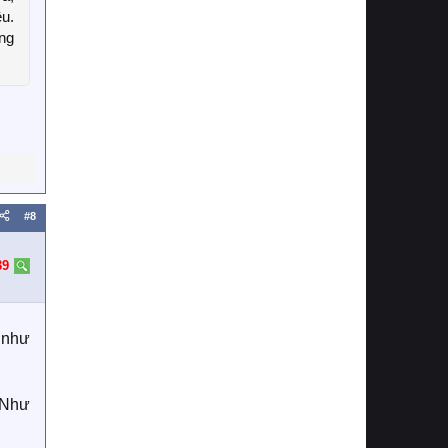
êu.
ng
#8
39
ụ như
. Như