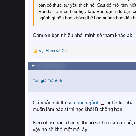
bạn có thực sự yêu thích nó. Sau đó mới tìm hiểu
Rồi đặt ra mục tiêu học tâp. Bên cạnh đó bạn 
ngành gì nếu bạn không thề học ngành ban đầu b
Cảm ơn bạn nhiều nhé, mình sẽ tham khảo ak
Vyl Hana
và
Gill
R
e
a
★
13 Tháng tám 2023
c
t
i
Tác giả Trà Anh
o
n
s
:
Cá nhân mk thì sẽ
chọn ngành
nghề trc nha.
muốn làm bác sĩ thì học khối B chẳng hạn.
Nếu như chọn khối trc thì nó sẽ hơi cấn ở chỗ,
vậy nó sẽ khá mệt mỏi ấy.