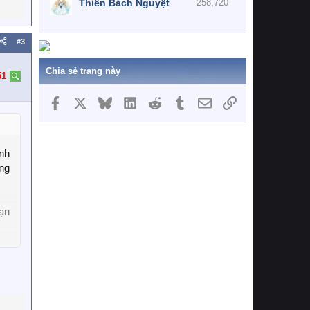
Thiên Bách Nguyệt
258,720
#3
Chia sẻ trang này
51
Facebook
X
Bluesky
LinkedIn
Reddit
Tumblr
Email
Link
ình
ưng
bạn
iểu
oát
cần