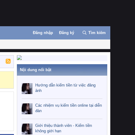
Đăng nhập
Đăng ký
Tìm kiếm
Nội dung nổi bật
Hướng dẫn kiế
Hướng dẫn kiếm tiền từ việc đăng
ảnh
Các nhiệm vụ kiếm tiền online tại diễn
đàn
Giới thiệu thành viên - Kiếm tiền
không giới hạn