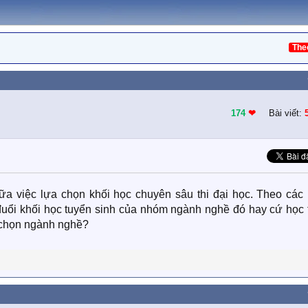
The
174
❤︎
Bài viết:
ữa việc lựa chọn khối học chuyên sâu thi đại học. Theo các 
đuổi khối học tuyển sinh của nhóm ngành nghề đó hay cứ học 
a chọn ngành nghề?