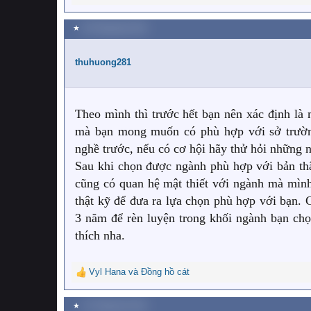
e
Thú thật là mình dành cả năm lớp 9 để suy nghĩ
a
★
29 Tháng bảy 2021
c
t
i
thuhuong281
o
n
s
:
Theo mình thì trước hết bạn nên xác định là 
mà bạn mong muốn có phù hợp với sở trường
nghề trước, nếu có cơ hội hãy thử hỏi những n
Sau khi chọn được ngành phù hợp với bản thâ
cũng có quan hệ mật thiết với ngành mà mình
thật kỹ để đưa ra lựa chọn phù hợp với bạn. 
3 năm để rèn luyện trong khối ngành bạn c
thích nha.
Vyl Hana
và
Đồng hồ cát
R
e
a
★
12 Tháng tám 2021