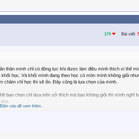
174
❤︎
Bài viết:
n thân mình chỉ có động lực khi được làm điều mình thích vì thế m
n khối học. Và khối mình đang theo học có môn mình không giỏi nh
âm chăm chỉ học thì sẽ ổn. Đây cũng là lựa chọn của mình.
hề bạn chọn chỉ dựa trên sở thích mà bạn không giỏi thì mình nghĩ 
 nha.
Bấm vào để xem thêm..
 được nghề cũng như khối học thì bạn có thể bỏ ra thời gian tìm h
.. Bạn cần suy nghĩ cẩn thận, và nếu đã có quyết định thì phải dứt kh
họn cho một trong hai rồi thì đơn giảm hơn rồi, khi này bạn chỉ 