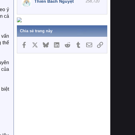
Thiên Bách Nguyệt
258,720
eo ý
ển cá
Chia sẻ trang này
 vấn
 thể
Facebook
X
Bluesky
LinkedIn
Reddit
Tumblr
Email
Link
uyên
 của
biệt