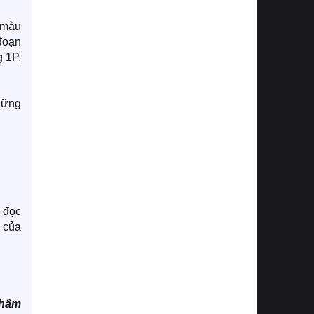
 màu
 đoạn
g 1P,
những
ẽ đọc
t của
Khâm