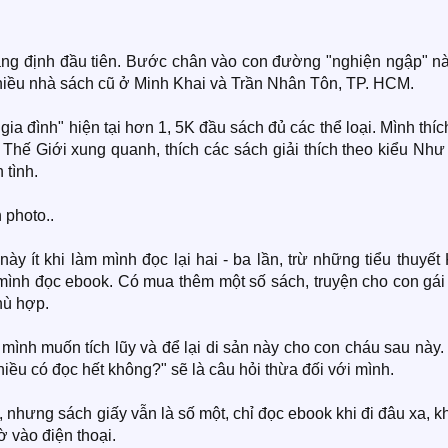
ẳng định đầu tiên. Bước chân vào con đường "nghiện ngập" nà
hiều nhà sách cũ ở Minh Khai và Trần Nhân Tôn, TP. HCM.
 gia đình" hiện tại hơn 1, 5K đầu sách đủ các thể loại. Mình thíc
Thế Giới xung quanh, thích các sách giải thích theo kiểu Như
 tình.
 photo..
 này ít khi làm mình đọc lại hai - ba lần, trừ những tiểu thuyết
 mình đọc ebook. Có mua thêm một số sách, truyện cho con gái
hù hợp.
ình muốn tích lũy và để lại di sản này cho con cháu sau này.
iều có đọc hết không?" sẽ là câu hỏi thừa đối với mình.
, nhưng sách giấy vẫn là số một, chỉ đọc ebook khi đi đâu xa, 
ờ vào điện thoại.