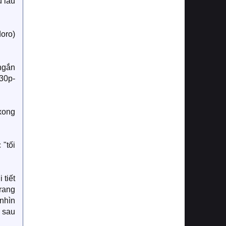
u lâu
oro)
ngắn
 30p-
 xong
 "tối
 tiết
rang
 nhìn
n sau