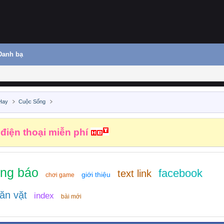
Danh bạ
Hay
Cuộc Sống
 điện thoại miễn phí
ông báo
facebook
text link
giới thiệu
chơi game
ăn vặt
index
bài mới