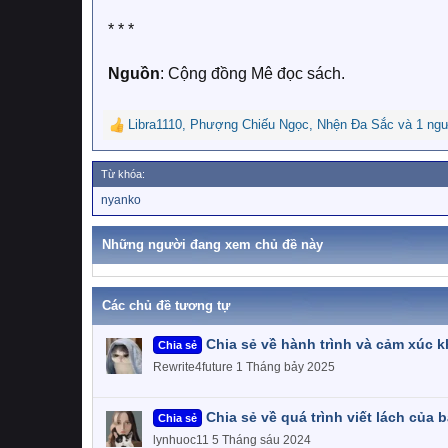
* * *
Nguồn
: Cộng đồng Mê đọc sách.
Libra1110
,
Phượng Chiếu Ngọc
,
Nhện Đa Sắc
và 1 ngư
R
e
a
Từ khóa:
c
T
nyanko
t
ừ
i
k
o
h
Những người đang xem chủ đề này
n
ó
a
s
:
Các chủ đề tương tự
Chia sẻ về hành trình và cảm xúc kh
Chia sẻ
Rewrite4future
1 Tháng bảy 2025
Chia sẻ về quá trình viết lách của 
Chia sẻ
lynhuoc11
5 Tháng sáu 2024