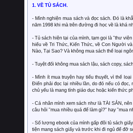
1. VỀ TỦ SÁCH.
- Mình nghiện mua sách và đọc sách. Đó là kh
năm 1998 khi mà trên đường đi học về là khá n
- Tủ sách hiện tại của mình, tạm gọi là "thư viện
hiểu về Tri Thức, Kiến Thức, về Con Người và 
Nào, Tại Sao? Và không mua sách thể loại ngôn
- Tuyệt đối không mua sách lậu, sách copy, sách
- Mình ít mua truyện hay tiểu thuyết, vì thể loại
Điển phải đọc lại nhiều lần, do đó nếu có đọc,
chủ yếu là mang tính giáo dục hoặc kiến thức p
- Cá nhân mình xem sách như là TÀI SẢN, nên m
câu hỏi "mua nhiều quá để làm gì?" hay "mua nh
- Số lượng ebook của mình gấp đôi tủ sách giấy
tiện mang sách giấy và trước khi đi ngủ để đỡ s