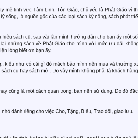
y mê lĩnh vực Tâm Linh, Tôn Giáo, chủ yếu là Phật Giáo vì th
 lý sống, là nguồn gốc của các loại sách kỹ năng, sách phát tri
hiệu sách cũ, sau vài lần mình hướng dẫn cho bạn ấy một số
lại những sách về Phật Giáo cho mình với mức ưu đãi không
ện lòng biết ơn bạn ấy.
ng.. kiểu như có cái gì đó mách bảo mình nên mua và thường x
ả sách cũ hay sách mới. Do vậy mình không phải là khách hàng
hay cũng là một cách quan trọng, bạn nên sử dụng. Do đó đặc 
 nhỏ dành riêng cho việc Cho, Tặng, Biếu, Trao đổi, giao lưu.