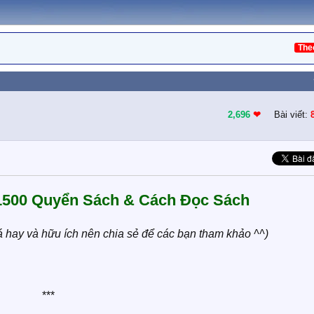
The
2,696
❤︎
Bài viết:
 1500 Quyển Sách & Cách Đọc Sách
há hay và hữu ích nên chia sẻ để các bạn tham khảo ^^)
***​