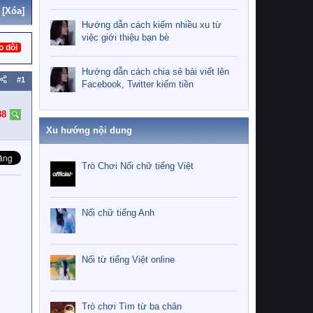
[Xóa]
Hướng dẫn cách kiếm nhiều xu từ
việc giới thiệu bạn bè
o dõi
Hướng dẫn cách chia sẻ bài viết lên
#1
Facebook, Twitter kiếm tiền
88
Xu hướng nội dung
Trò Chơi Nối chữ tiếng Việt
Nối chữ tiếng Anh
Nối từ tiếng Việt online
Trò chơi Tìm từ ba chân