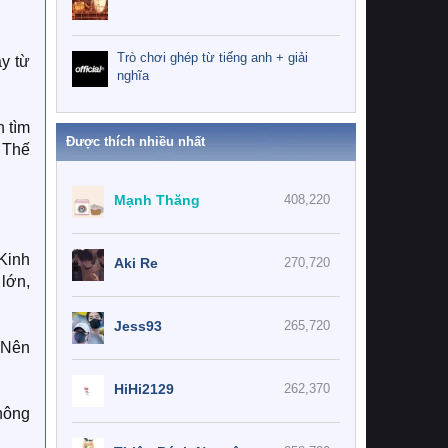
Trò chơi ghép từ tiếng anh + giải
y từ
nghĩa
h tìm
Được thích nhiều nhất
 Thế
Mạnh Thăng
408,220
 Kinh
Aki Re
270,720
 lớn,
Jess93
265,720
 Nên
HiHi2129
262,370
không