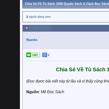
Chia Sẻ Về Tủ Sách 1500 Quyển Sách & Cách Đọc Sách
1
người đang xem
★
4 Tháng một 2020
Nyanko
1987
0
Chia Sẻ Về Tủ Sách
(Đọc được bài viết này từ lâu và vì thấy cũng k
Nguồn
: Mê Đọc Sách