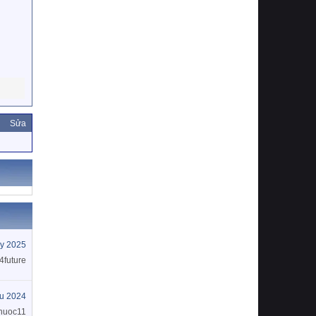
Sửa
y 2025
4future
u 2024
huoc11