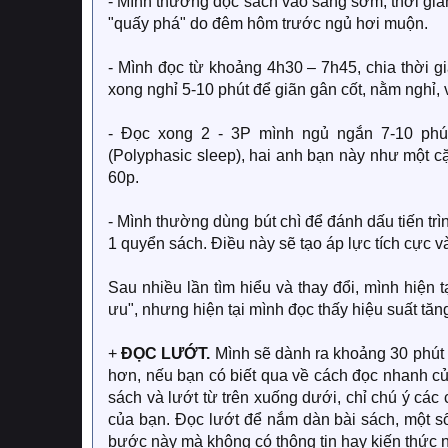
- Mình thường đọc sách vào sáng sớm, thời gian 
"quấy phá" do đêm hôm trước ngủ hơi muộn.
- Mình đọc từ khoảng 4h30 – 7h45, chia thời 
xong nghỉ 5-10 phút để giãn gân cốt, nằm nghỉ, 
- Đọc xong 2 - 3P mình ngủ ngắn 7-10 phú
(Polyphasic sleep), hai anh bạn này như một cặ
60p.
- Mình thường dùng bút chì để đánh dấu tiến tr
1 quyển sách. Điều này sẽ tạo áp lực tích cực v
Sau nhiều lần tìm hiểu và thay đổi, mình hiện 
ưu", nhưng hiện tại mình đọc thấy hiệu suất tăn
+
ĐỌC LƯỚT.
Mình sẽ dành ra khoảng 30 phút để
hơn, nếu bạn có biết qua về cách đọc nhanh củ
sách và lướt từ trên xuống dưới, chỉ chú ý các
của bạn. Đọc lướt để nắm dàn bài sách, một số
bước này mà không có thông tin hay kiến thức n