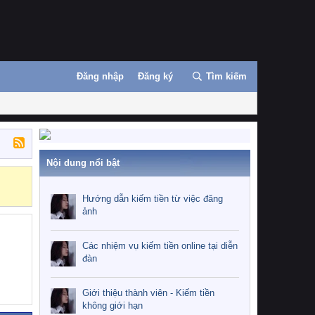
Đăng nhập
Đăng ký
Tìm kiếm
Nội dung nổi bật
Những nhiệm 
Hướng dẫn kiếm tiền từ việc đăng
ảnh
Các nhiệm vụ kiếm tiền online tại diễn
đàn
Giới thiệu thành viên - Kiếm tiền
không giới hạn