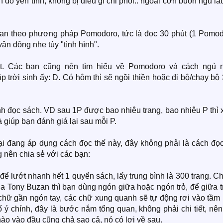
đó yên tĩnh, không bị điều gì chi phối.. ngoài cơn buồn ngủ lâ
gian theo phương pháp Pomodoro, tức là đọc 30 phút (1 Pomod
vận động nhẹ tùy "tình hình".
t. Các bạn cũng nên tìm hiểu về Pomodoro và cách ngủ 
p trời sinh ấy: D. Có hôm thì sẽ ngồi thiền hoặc đi bộ/chạy bộ
ình đọc sách. VD sau 1P được bao nhiêu trang, bao nhiêu P thì
à giúp bạn đánh giá lại sau mỗi P.
tại đang áp dụng cách đọc thế này, đây không phải là cách đọc
g nên chia sẻ với các bạn:
 lướt nhanh hết 1 quyển sách, lấy trung bình là 300 trang. Chi
a Tony Buzan thì bạn dùng ngón giữa hoặc ngón trỏ, để giữa t
 chữ gần ngón tay, các chữ xung quanh sẽ tự động rơi vào tầm
 ý chính, đây là bước nắm tổng quan, không phải chi tiết, nê
ào vào đầu cũng chả sao cả, nó có lợi về sau.