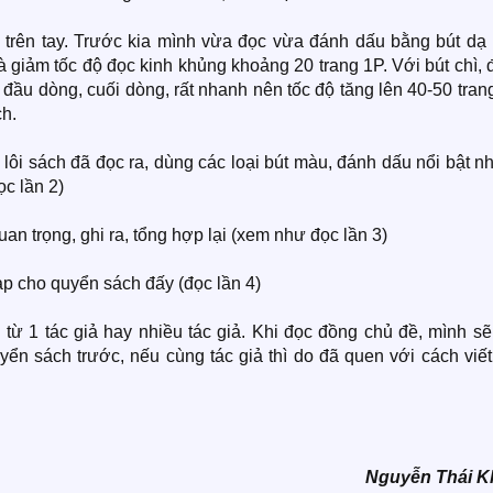
ì trên tay. Trước kia mình vừa đọc vừa đánh dấu bằng bút dạ
 giảm tốc độ đọc kinh khủng khoảng 20 trang 1P. Với bút chì,
 đầu dòng, cuối dòng, rất nhanh nên tốc độ tăng lên 40-50 tran
ch.
ối, lôi sách đã đọc ra, dùng các loại bút màu, đánh dấu nổi bật 
ọc lần 2)
uan trọng, ghi ra, tổng hợp lại (xem như đọc lần 3)
p cho quyển sách đấy (đọc lần 4)
 từ 1 tác giả hay nhiều tác giả. Khi đọc đồng chủ đề, mình s
yển sách trước, nếu cùng tác giả thì do đã quen với cách viế
Nguyễn Thái 