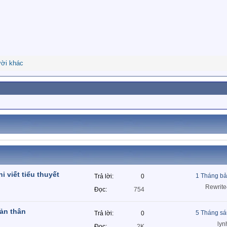
ời khác
i viết tiểu thuyết
1 Tháng bả
Trả lời
0
Rewrite
Đọc
754
bản thân
5 Tháng sá
Trả lời
0
lyn
Đọc
2K