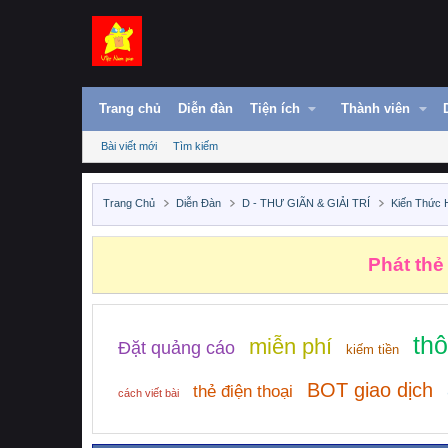
Trang chủ
Diễn đàn
Tiện ích
Thành viên
Bài viết mới
Tìm kiếm
Trang Chủ
Diễn Đàn
D - THƯ GIÃN & GIẢI TRÍ
Kiến Thức 
Phát thẻ
th
miễn phí
Đặt quảng cáo
kiếm tiền
BOT giao dịch
thẻ điện thoại
cách viết bài