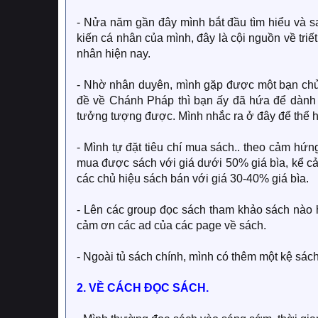
- Nửa năm gần đây mình bắt đầu tìm hiểu và sa
kiến cá nhân của mình, đây là cội nguồn về triết
nhân hiện nay.
- Nhờ nhân duyên, mình gặp được một bạn chủ 
đề về Chánh Pháp thì bạn ấy đã hứa để dành 
tưởng tượng được. Mình nhắc ra ở đây để thể hi
- Mình tự đặt tiêu chí mua sách.. theo cảm hứ
mua được sách với giá dưới 50% giá bìa, kể c
các chủ hiệu sách bán với giá 30-40% giá bìa.
- Lên các group đọc sách tham khảo sách nào 
cảm ơn các ad của các page về sách.
- Ngoài tủ sách chính, mình có thêm một kệ sách
2. VỀ CÁCH ĐỌC SÁCH.