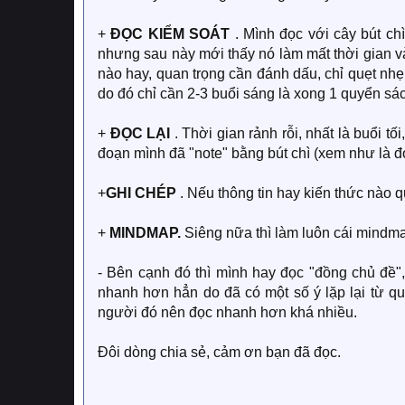
+
ĐỌC KIỂM SOÁT
. Mình đọc với cây bút ch
nhưng sau này mới thấy nó làm mất thời gian và
nào hay, quan trọng cần đánh dấu, chỉ quẹt nhẹ
do đó chỉ cần 2-3 buổi sáng là xong 1 quyển sá
+
ĐỌC LẠI
. Thời gian rảnh rỗi, nhất là buổi t
đoạn mình đã "note" bằng bút chì (xem như là đ
+
GHI CHÉP
. Nếu thông tin hay kiến thức nào q
+
MINDMAP.
Siêng nữa thì làm luôn cái mindma
- Bên cạnh đó thì mình hay đọc "đồng chủ đề",
nhanh hơn hẳn do đã có một số ý lặp lại từ qu
người đó nên đọc nhanh hơn khá nhiều.
Đôi dòng chia sẻ, cảm ơn bạn đã đọc.