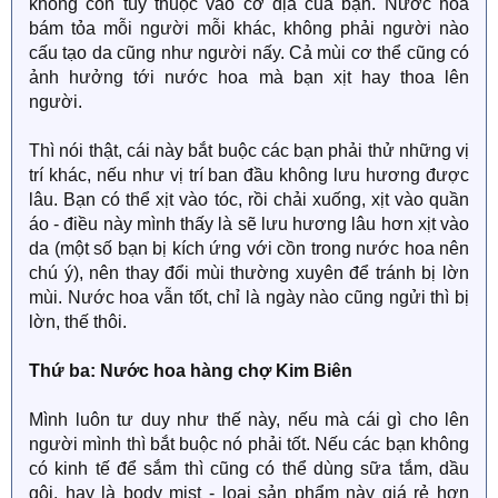
không còn tùy thuộc vào cơ địa của bạn. Nước hoa
bám tỏa mỗi người mỗi khác, không phải người nào
cấu tạo da cũng như người nấy. Cả mùi cơ thể cũng có
ảnh hưởng tới nước hoa mà bạn xịt hay thoa lên
người.
Thì nói thật, cái này bắt buộc các bạn phải thử những vị
trí khác, nếu như vị trí ban đầu không lưu hương được
lâu. Bạn có thể xịt vào tóc, rồi chải xuống, xịt vào quần
áo - điều này mình thấy là sẽ lưu hương lâu hơn xịt vào
da (một số bạn bị kích ứng với cồn trong nước hoa nên
chú ý), nên thay đổi mùi thường xuyên để tránh bị lờn
mùi. Nước hoa vẫn tốt, chỉ là ngày nào cũng ngửi thì bị
lờn, thế thôi.
Thứ ba: Nước hoa hàng chợ Kim Biên
Mình luôn tư duy như thế này, nếu mà cái gì cho lên
người mình thì bắt buộc nó phải tốt. Nếu các bạn không
có kinh tế để sắm thì cũng có thể dùng sữa tắm, dầu
gội, hay là body mist - loại sản phẩm này giá rẻ hơn