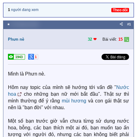
1
người đang xem
Theo dõi
★
23 Tháng hai 2021
#1
Phưn nè
32
❤︎
Bài viết:
15
1943
1
Mình là Phưn nè.
Hôm nay topic của mình sẽ hướng tới vấn đề "
Nước
hoa
cho những bạn nữ mới bắt đầu". Thật sự thì
mình thường để ý rằng
mùi hương
và con gái thật sự
nên là "bạn đời" với nhau.
Một số bạn trước giờ vẫn chưa từng sử dụng nước
hoa, bỗng, các bạn thích một ai đó, bạn muốn tạo ấn
tượng với người đó, nhưng các bạn không biết phải