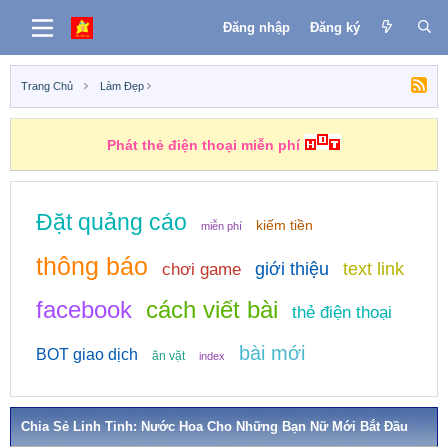
Đăng nhập
Đăng ký
Trang Chủ
Làm Đẹp
Phát thẻ điện thoại miễn phí
Đặt quảng cáo
kiếm tiền
miễn phí
thông báo
giới thiệu
text link
chơi game
facebook
cách viết bài
thẻ điện thoại
bài mới
BOT giao dịch
ăn vặt
index
Chia Sẻ Linh Tinh: Nước Hoa Cho Những Bạn Nữ Mới Bắt Đầu