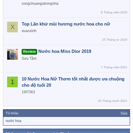
congchuangutrongnha
8 Tháng năm 2025
Top Lăn khử mùi hương nước hoa cho nữ
X
xuanxinh
25 Tháng tư 2020
Nước hoa Miss Dior 2019
Review
Sưu Tầm
7 Tháng năm 2021
10 Nước Hoa Nữ Thơm tốt nhất được ưa chuộng
1
cho độ tuổi 20
19IT363
24 Tháng mười 2021
Từ khóa:
Sửa
T
nước hoa
ừ
k