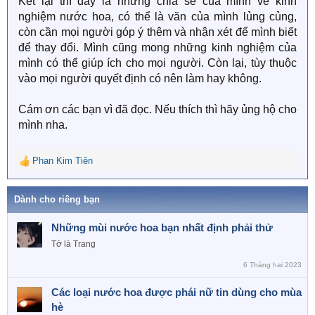
Kết lại thì đây là những chia sẻ của mình về kinh
nghiệm nước hoa, có thể là văn của mình lủng củng,
còn cần mọi người góp ý thêm và nhận xét để mình biết
để thay đổi. Mình cũng mong những kinh nghiệm của
mình có thể giúp ích cho mọi người. Còn lại, tùy thuộc
vào mọi người quyết định có nên làm hay không.
Cám ơn các bạn vì đã đọc. Nếu thích thì hãy ủng hộ cho
mình nha.
Phan Kim Tiên
R
e
a
Dành cho riêng bạn
c
t
Những mùi nước hoa bạn nhất định phải thử
i
o
Tớ là Trang
n
6 Tháng hai 2023
s
:
Các loại nước hoa được phái nữ tin dùng cho mùa
hè