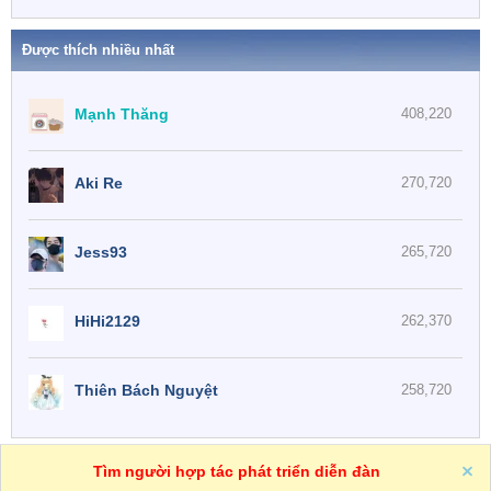
Được thích nhiều nhất
Mạnh Thăng
408,220
Aki Re
270,720
Jess93
265,720
HiHi2129
262,370
Thiên Bách Nguyệt
258,720
One
VN
Trợ giúp
Tìm người hợp tác phát triển diễn đàn
R
S