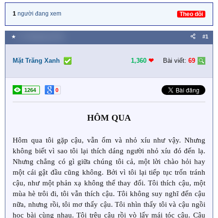
1
người đang xem
Theo dõi
★
27 Tháng bảy 2018
#1
Mặt Trăng Xanh
1,360
❤︎
Bài viết:
69
1264
0
HÔM QUA
Hôm qua tôi gặp cậu, vẫn ốm và nhỏ xíu như vậy. Nhưng
không biết vì sao tôi lại thích dáng người nhỏ xíu đó đến lạ.
Nhưng chẳng có gì giữa chúng tôi cả, một lời chào hỏi hay
một cái gật đầu cũng không. Bởi vì tôi lại tiếp tục trốn tránh
cậu, như một phản xạ không thể thay đổi. Tôi thích cậu, một
mùa hè trôi đi, tôi vẫn thích cậu. Tôi không suy nghĩ đến cậu
nữa, nhưng rồi, tôi mơ thấy cậu. Tôi nhìn thấy tôi và cậu ngồi
học bài cùng nhau. Tôi trêu cậu rồi vò lấy mái tóc cậu. Cậu