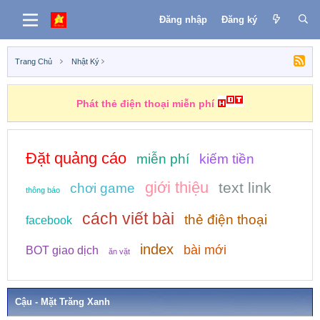
Đăng nhập
Đăng ký
Trang Chủ
Nhật Ký
Phát thẻ điện thoại miễn phí
Đặt quảng cáo
miễn phí
kiếm tiền
giới thiệu
text link
chơi game
thông báo
cách viết bài
thẻ điện thoại
facebook
index
bài mới
BOT giao dịch
ăn vặt
Cậu - Mặt Trăng Xanh