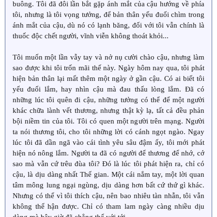
buông. Tôi đã đôi lần bắt gặp ánh mắt của cậu hướng về phía
tôi, nhưng là tôi vọng tưởng, để bản thân yếu đuối chìm trong
ánh mắt của cậu, dù nó có lạnh băng, đối với tôi vẫn chính là
thuốc độc chết người, vĩnh viễn không thoát khỏi...
Tôi muốn một lần vẫy tay và nở nụ cười chào cậu, nhưng làm
sao được khi tôi trốn mãi thế này. Ngày hôm nay qua, tôi phát
hiện bản thân lại mất thêm một ngày ở gần cậu. Có ai biết tôi
yếu đuối lắm, hay nhìn cậu mà đau thấu lòng lắm. Đã có
những lúc tôi quên đi cậu, những tưởng có thể để một người
khác chữa lành vết thương, nhưng thật kỳ lạ, tất cả đều phản
bội niềm tin của tôi. Tôi có quen một người trên mạng. Người
ta nói thương tôi, cho tôi những lời có cánh ngọt ngào. Ngay
lúc tôi đã dần ngã vào cái tình yêu sâu đậm ấy, tôi mới phát
hiện nó nông lắm. Người ta đã có người để thương để nhớ, cớ
sao mà vẫn cứ trêu đùa tôi? Đó là lúc tôi phát hiện ra, chỉ có
cậu, là dịu dàng nhất Thế gian. Một cái nắm tay, một lời quan
tâm mông lung ngại ngùng, dịu dàng hơn bất cứ thứ gì khác.
Nhưng có thể vì tôi thích cậu, nên bao nhiêu tàn nhẫn, tôi vẫn
không thể hận được. Chỉ có tham lam ngày càng nhiều dịu