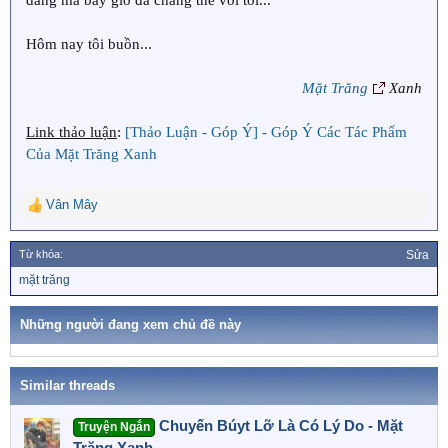
dàng mà bây giờ đã chẳng thể với tới...
Hôm nay tôi buồn...
Mặt Trăng
Xanh
Link thảo luận
:
[Thảo Luận - Góp Ý] - Góp Ý Các Tác Phẩm
Của Mặt Trăng Xanh
Vân Mây
R
e
a
Từ khóa:
Sửa
c
T
mặt trăng
t
ừ
i
k
o
h
Những người đang xem chủ đề này
n
ó
a
s
:
Similar threads
Chuyến Búyt Lỡ Là Có Lý Do - Mặt
Truyện Ngắn
Trăng Xanh