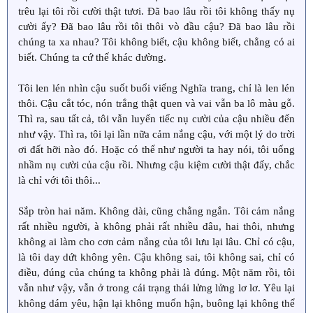
trêu lại tôi rồi cười thật tươi. Đã bao lâu rồi tôi không thấy nụ
cười ấy? Đã bao lâu rồi tôi thôi vò đầu cậu? Đã bao lâu rồi
chúng ta xa nhau? Tôi không biết, cậu không biết, chẳng có ai
biết. Chúng ta cứ thế khác đường.
Tôi len lén nhìn cậu suốt buổi viếng Nghĩa trang, chỉ là len lén
thôi. Cậu cắt tóc, nón trắng thật quen và vai vẫn ba lô màu gỗ.
Thì ra, sau tất cả, tôi vẫn luyến tiếc nụ cười của cậu nhiều đến
như vậy. Thì ra, tôi lại lần nữa cảm nắng cậu, với một lý do trời
ơi đất hỡi nào đó. Hoặc có thể như người ta hay nói, tôi uống
nhầm nụ cười của cậu rồi. Nhưng cậu kiệm cười thật đấy, chắc
là chỉ với tôi thôi...
Sắp tròn hai năm. Không dài, cũng chẳng ngắn. Tôi cảm nắng
rất nhiều người, à không phải rất nhiều đâu, hai thôi, nhưng
không ai làm cho cơn cảm nắng của tôi lưu lại lâu. Chỉ có cậu,
là tôi day dứt không yên. Cậu không sai, tôi không sai, chỉ có
điều, đúng của chúng ta không phải là đúng. Một năm rồi, tôi
vẫn như vậy, vẫn ở trong cái trạng thái lửng lửng lơ lơ. Yêu lại
không dám yêu, hận lại không muốn hận, buông lại không thể