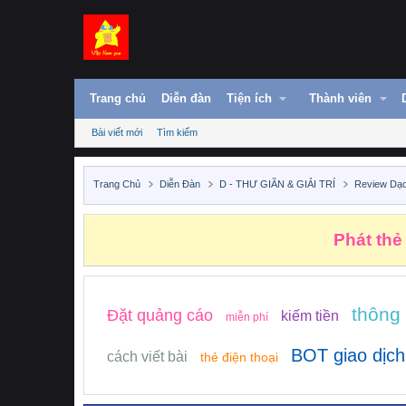
Trang chủ
Diễn đàn
Tiện ích
Thành viên
Bài viết mới
Tìm kiếm
Trang Chủ
Diễn Đàn
D - THƯ GIÃN & GIẢI TRÍ
Review Dạ
Phát thẻ
thông
Đặt quảng cáo
kiếm tiền
miễn phí
BOT giao dịch
cách viết bài
thẻ điện thoại