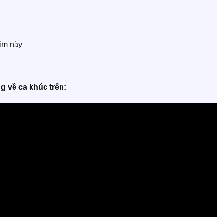
im này
g về ca khúc trên: