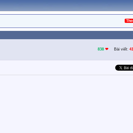
The
838
❤︎
Bài viết:
4