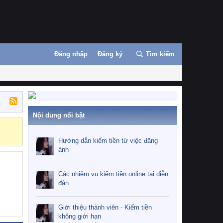
Đăng nhập
Đăng ký
Tìm kiếm
Nội dung nổi bật
Những nhiệm 
Hướng dẫn kiếm tiền từ việc đăng
ảnh
Các nhiệm vụ kiếm tiền online tại diễn
đàn
Giới thiệu thành viên - Kiếm tiền
không giới hạn