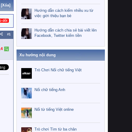
[Xóa]
Hướng dẫn cách kiếm nhiều xu từ
việc giới thiệu bạn bè
o dõi
Hướng dẫn cách chia sẻ bài viết lên
#1
Facebook, Twitter kiếm tiền
14
Xu hướng nội dung
Trò Chơi Nối chữ tiếng Việt
Nối chữ tiếng Anh
Nối từ tiếng Việt online
Trò chơi Tìm từ ba chân