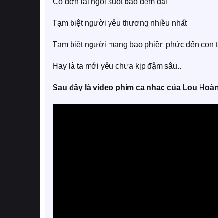
Cô đơn lại ngồi suốt bao đêm dài
Tạm biệt người yêu thương nhiều nhất
Tạm biệt người mang bao phiền phức đến con t
Hay là ta mới yêu chưa kịp đậm sâu..
Sau đây là video phim ca nhạc của Lou Hoàn