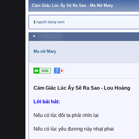
Cảm Giác Lúc Ấy Sẽ Ra Sao - Ma Nữ Mary
1
người đang xem
★
2 Tháng tư 2019
Ma nữ Mary
3160
8
Cảm Giác Lúc Ấy Sẽ Ra Sao - Lou Hoàng
Lời bài hát:
Nếu có lúc đôi ta phải nhìn lại
Nếu có lúc yêu đương này nhạt phai