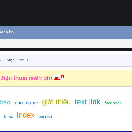
Danh bạ
o
Nhạc - Phim
 điện thoại miễn phí
text link
giới thiệu
 báo
chơi game
facebook
index
bài mới
ăn vặt