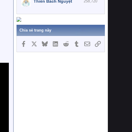
Thiên Bách Nguyệt
258,720
Chia sẻ trang này
Facebook
X
Bluesky
LinkedIn
Reddit
Tumblr
Email
Link