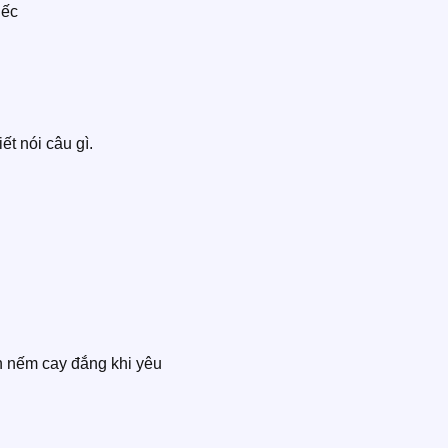
iếc
ết nói câu gì.
ần nếm cay đắng khi yêu