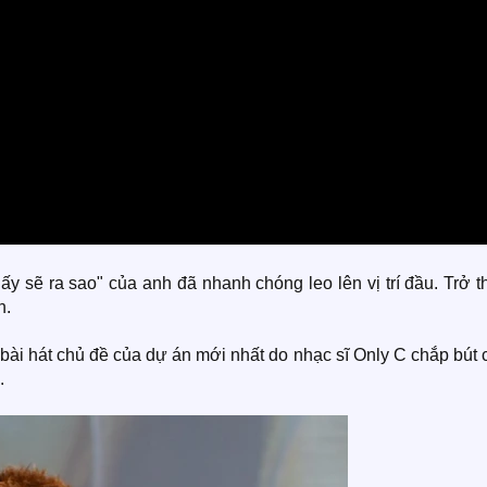
ấy sẽ ra sao" của anh đã nhanh chóng leo lên vị trí đầu. Trở 
n.
bài hát chủ đề của dự án mới nhất do nhạc sĩ Only C chắp bút
.