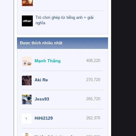
Trò chơi ghép từ tiếng anh + giải
nghĩa
Được thích nhiều nhất
Mạnh Thăng
408,220
Aki Re
270,720
Jess93
265,720
HiHi2129
262,370