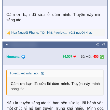
o
n
s
Cảm ơn bạn đã sửa lỗi dùm mình. Truyện này mình
:
sáng tác.
Hoa Nguyệt Phụng
,
Tiên Nhi
,
4verlove95
và 2 người khác
R
e
a
★
4 Tháng mười hai 2020
#4
c
t
i
kimnana
74,507
❤︎
Bài viết:
455
o
n
s
Tuyettuyetlanlan nói:
:
Cảm ơn bạn đã sửa lỗi dùm mình. Truyện này mình
sáng tác.
Nếu là truyện sáng tác thì bạn nên sửa lại lối hành văn
một chút, vì nó lậm truyện Trung khá nhiều. Mình đọc