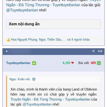
Ngắn - Đã Từng Thương - Tuyettuyetlanlan
của tác giả:
@Tuyettuyetlanlan
nhé!
Xem nội dung ẩn
Hoa Nguyệt Phụng
,
Ngọc Thiền Sầu
,
Thùy Minh
và 4 người khác
R
e
a
★
23 Tháng hai 2023
#14
c
t
i
Tuyettuyetlanlan
4,193
❤︎
Bài viết:
405
o
n
s
Ngọc Xuân nói:
:
Xin chào, mình là thành viên của bang Land of Oblivion
hôm nay mình xin có chút góp ý về truyện ngắn:
Truyện Ngắn - Đã Từng Thương - Tuyettuyetlanlan
của
tác giả:
@Tuyettuyetlanlan
nhé!