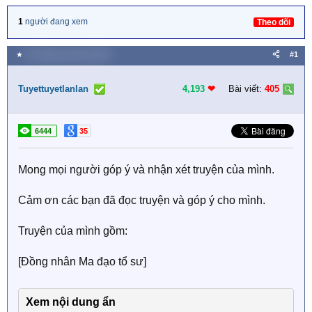
1
người đang xem
Theo dõi
★
30 Tháng mười một 2020
#1
Tuyettuyetlanlan
4,193
❤︎
Bài viết:
405
6444
35
Mong mọi người góp ý và nhận xét truyện của mình.
Cảm ơn các bạn đã đọc truyện và góp ý cho mình.
Truyện của mình gồm:
[Đồng nhân Ma đạo tổ sư]
Xem nội dung ẩn