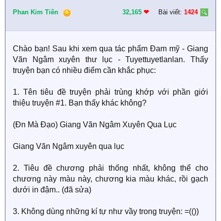
t
i
Phan Kim Tiên
32,165
❤︎
Bài viết:
1424
o
n
s
:
Chào bạn! Sau khi xem qua tác phẩm Đam mỹ - Giang
Vãn Ngâm xuyên thư lục - Tuyettuyetlanlan. Thấy
truyện bạn có nhiều điểm cần khắc phục:
1. Tên tiêu đề truyện phải trùng khớp với phần giới
thiệu truyện #1. Bạn thấy khác không?
(Đn Mà Đạo) Giang Vãn Ngâm Xuyên Qua Lục
Giang Vãn Ngâm xuyên qua lục
2. Tiêu đề chương phải thống nhất, không thể cho
chương này màu này, chương kia màu khác, rồi gạch
dưới in đậm.. (đã sửa)
3. Không dùng những kí tự như vầy trong truyện: =(())