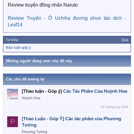
Review truyện đồng nhân Naruto
:
Review Truyện - Ở Uchiha đương phun tào dịch -
Leaf14
Từ khóa:
Sửa
T
thảo luận góp ý
ừ
k
h
Những người đang xem chủ đề này
ó
a
Các chủ đề tương tự
[Thảo luận - Góp ý]
Các Tác Phẩm Của Huỳnh Hoa
Huỳnh Hoa
25 Tháng bảy 2026
[Thảo Luận - Góp Ý] Các tác phẩm của Phương
P
Tường
Phương Tường