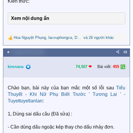
Kiến thức:
Xem nội dung ẩn
Hoa Nguyệt Phụng
,
lacvuphongca
,
Dana Lê
và 26 người khác
R
e
a
★
4 Tháng mười hai 2020
#2
c
t
i
kimnana
74,507
❤︎
Bài viết:
455
o
n
s
Chào bạn, bài này của bạn mắc một số lỗi sau
Tiểu
:
Thuyết - Khi Nữ Phụ Biết Trước ' Tương Lai ' -
Tuyettuyetlanlan
:
1, Dùng sai dấu câu (Đã sửa) :
- Cần dùng dấu ngoặc kép thay cho dấu nháy đơn.