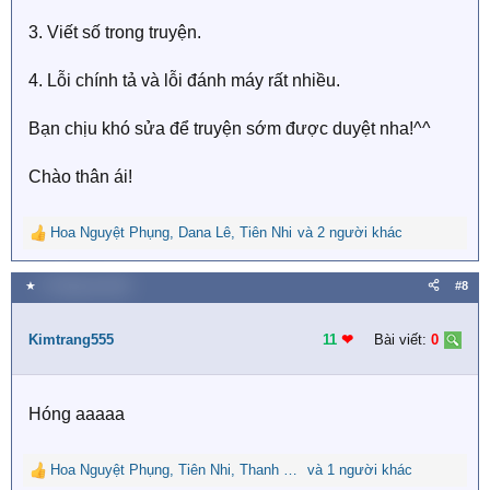
3. Viết số trong truyện.
4. Lỗi chính tả và lỗi đánh máy rất nhiều.
Bạn chịu khó sửa để truyện sớm được duyệt nha!^^
Chào thân ái!
Hoa Nguyệt Phụng
,
Dana Lê
,
Tiên Nhi
và 2 người khác
R
e
a
★
2 Tháng hai 2021
#8
c
t
i
Kimtrang555
11
❤︎
Bài viết:
0
o
n
s
Hóng aaaaa
:
Hoa Nguyệt Phụng
,
Tiên Nhi
,
Thanh Trắc Nguyễn Văn
và 1 người khác
R