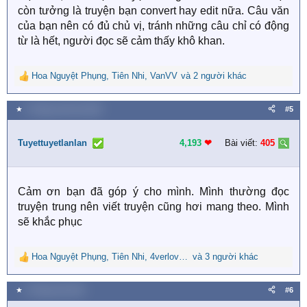
còn tưởng là truyện bạn convert hay edit nữa. Câu văn
của bạn nên có đủ chủ vị, tránh những câu chỉ có động
từ là hết, người đọc sẽ cảm thấy khô khan.
Hoa Nguyệt Phụng
,
Tiên Nhi
,
VanVV
và 2 người khác
R
e
a
★
4 Tháng mười hai 2020
#5
c
t
i
Tuyettuyetlanlan
4,193
❤︎
Bài viết:
405
o
n
s
Cảm ơn bạn đã góp ý cho mình. Mình thường đọc
:
truyện trung nên viết truyện cũng hơi mang theo. Mình
sẽ khắc phục
Hoa Nguyệt Phụng
,
Tiên Nhi
,
4verlove95
và 3 người khác
R
e
a
★
6 Tháng một 2021
#6
c