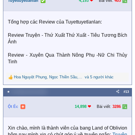
i
Tuyettuyetlanlan
4,193
❤︎
Bài viết:
405
o
n
s
Tổng hợp các Review của Tuyettuyetlanlan:
:
Review Truyện - Thứ Xuất Thứ Xuất - Tiêu Tương Bích
Ảnh
Review - Xuyên Qua Thành Nông Phụ -Nữ Chi Thủy
Tinh
Hoa Nguyệt Phụng
,
Ngọc Thiền Sầu
,
Thùy Minh
và 5 người khác
R
e
a
★
24 Tháng mười hai 2022
#13
c
t
i
Ột Éc
14,898
❤︎
Bài viết:
3286
o
n
s
Xin chào, mình là thành viên của bang Land of Oblivion
:
hôm nay mình xin có chút góp ý về truyện ngắn:
Truyện