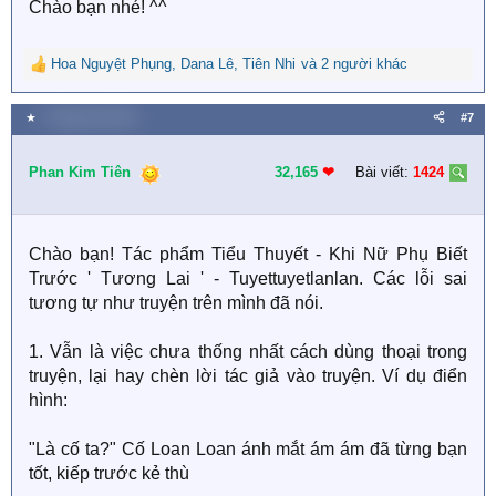
Chào bạn nhé! ^^
Hoa Nguyệt Phụng
,
Dana Lê
,
Tiên Nhi
và 2 người khác
R
e
a
★
7 Tháng một 2021
#7
c
t
i
Phan Kim Tiên
32,165
❤︎
Bài viết:
1424
o
n
s
:
Chào bạn! Tác phẩm Tiểu Thuyết - Khi Nữ Phụ Biết
Trước ' Tương Lai ' - Tuyettuyetlanlan. Các lỗi sai
tương tự như truyện trên mình đã nói.
1. Vẫn là việc chưa thống nhất cách dùng thoại trong
truyện, lại hay chèn lời tác giả vào truyện. Ví dụ điển
hình:
"Là cố ta?" Cố Loan Loan ánh mắt ám ám đã từng bạn
tốt, kiếp trước kẻ thù