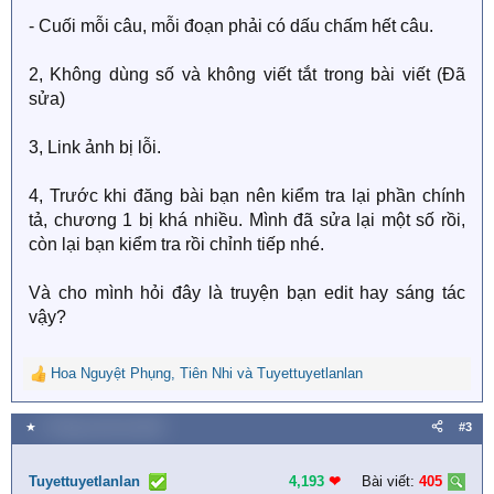
- Cuối mỗi câu, mỗi đoạn phải có dấu chấm hết câu.
2, Không dùng số và không viết tắt trong bài viết (Đã
sửa)
3, Link ảnh bị lỗi.
4, Trước khi đăng bài bạn nên kiểm tra lại phần chính
tả, chương 1 bị khá nhiều. Mình đã sửa lại một số rồi,
còn lại bạn kiểm tra rồi chỉnh tiếp nhé.
Và cho mình hỏi đây là truyện bạn edit hay sáng tác
vậy?
Hoa Nguyệt Phụng
,
Tiên Nhi
và
Tuyettuyetlanlan
R
e
a
★
4 Tháng mười hai 2020
#3
c
t
i
Tuyettuyetlanlan
4,193
❤︎
Bài viết:
405