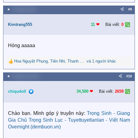
e
a
★
2 Tháng ba 2021
#9
c
t
i
Kimtrang555
11
❤︎
Bài viết:
0
o
n
s
Hóng aaaaa
:
Hoa Nguyệt Phụng
,
Tiên Nhi
,
Thanh Trắc Nguyễn Văn
và 1 người khác
R
e
a
★
9 Tháng chín 2021
#10
c
t
i
chiqudoll
34,500
❤︎
Bài viết:
2659
o
n
s
Chào bạn. Mình góp ý truyện này:
Trọng Sinh - Giang
:
Gia Chủ Trọng Sinh Lục - Tuyettuyetlanlan - Việt Nam
Overnight (dembuon.vn)