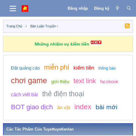
Đăng nhập
Đăng ký
Trang Chủ
Bàn Luận Truyện
Những nhiệm vụ kiếm tiền
miễn phí
kiếm tiền
Đặt quảng cáo
thông báo
chơi game
text link
giới thiệu
facebook
thẻ điện thoại
cách viết bài
index
BOT giao dịch
bài mới
ăn vặt
Các Tác Phẩm Của Tuyettuyetlanlan