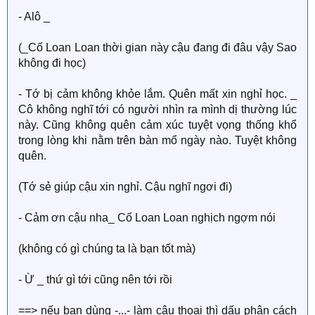
- Alô _
(_Cố Loan Loan thời gian này cậu đang đi đâu vậy Sao
không đi học)
- Tớ bị cảm không khỏe lắm. Quên mất xin nghỉ học. _
Cô không nghĩ tới có người nhìn ra mình dị thường lúc
này. Cũng không quên cảm xúc tuyệt vọng thống khổ
trong lòng khi nằm trên bàn mổ ngày nào. Tuyệt không
quên.
(Tớ sẻ giúp cậu xin nghỉ. Cậu nghĩ ngơi đi)
- Cảm ơn cậu nha_ Cố Loan Loan nghịch ngợm nói
(không có gì chúng ta là bạn tốt mà)
- Ừ _ thứ gì tới cũng nên tới rồi
==> nếu bạn dùng -...- làm câu thoại thì dấu phân cách