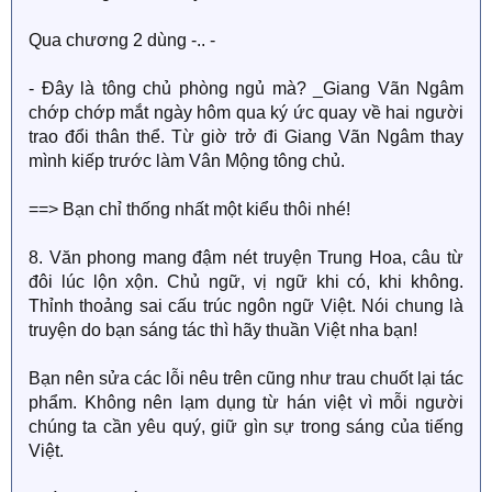
Qua chương 2 dùng -.. -
- Đây là tông chủ phòng ngủ mà? _Giang Vãn Ngâm
chớp chớp mắt ngày hôm qua ký ức quay về hai người
trao đổi thân thể. Từ giờ trở đi Giang Vãn Ngâm thay
mình kiếp trước làm Vân Mộng tông chủ.
==> Bạn chỉ thống nhất một kiểu thôi nhé!
8. Văn phong mang đậm nét truyện Trung Hoa, câu từ
đôi lúc lộn xộn. Chủ ngữ, vị ngữ khi có, khi không.
Thỉnh thoảng sai cấu trúc ngôn ngữ Việt. Nói chung là
truyện do bạn sáng tác thì hãy thuần Việt nha bạn!
Bạn nên sửa các lỗi nêu trên cũng như trau chuốt lại tác
phẩm. Không nên lạm dụng từ hán việt vì mỗi người
chúng ta cần yêu quý, giữ gìn sự trong sáng của tiếng
Việt.