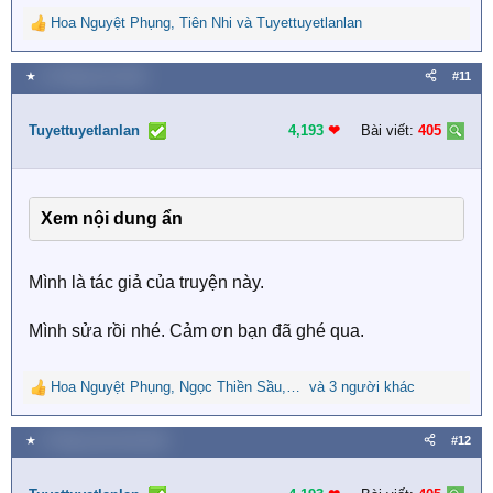
Hoa Nguyệt Phụng
,
Tiên Nhi
và
Tuyettuyetlanlan
R
e
a
★
12 Tháng chín 2021
#11
c
t
i
Tuyettuyetlanlan
4,193
❤︎
Bài viết:
405
o
n
s
:
Xem nội dung ẩn
Mình là tác giả của truyện này.
Mình sửa rồi nhé. Cảm ơn bạn đã ghé qua.
Hoa Nguyệt Phụng
,
Ngọc Thiền Sầu
,
Thùy Minh
và 3 người khác
R
e
a
★
2 Tháng mười một 2022
#12
c
t