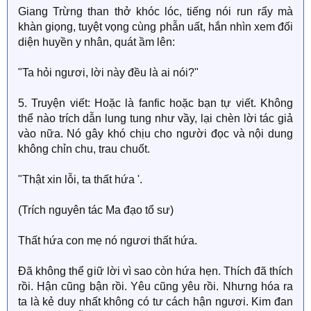
Giang Trừng than thở khóc lóc, tiếng nói run rẩy mà
khàn giọng, tuyệt vọng cùng phẫn uất, hắn nhìn xem đối
diện huyền y nhân, quát ầm lên:
"Ta hỏi ngươi, lời này đều là ai nói?"
5. Truyện viết: Hoặc là fanfic hoặc bạn tự viết. Không
thể nào trích dẫn lung tung như vầy, lại chèn lời tác giả
vào nữa. Nó gây khó chịu cho người đọc và nội dung
không chỉn chu, trau chuốt.
"Thật xin lỗi, ta thất hứa '.
(Trích nguyên tác Ma đạo tổ sư)
Thất hứa con mẹ nó ngươi thất hứa.
Đã không thể giữ lời vì sao còn hứa hẹn. Thích đã thích
rồi. Hận cũng bận rồi. Yêu cũng yêu rồi. Nhưng hóa ra
ta là kẻ duy nhất không có tư cách hận ngươi. Kim đan