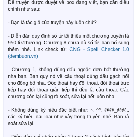
Để truyện được duyệt về box đang viết, bạn cần điều
chỉnh như sau:
- Bạn là tác giả của truyện này luôn chứ?
- Diễn đàn quy định số từ tối thiểu một chương truyện là
950 từ/chương. Chương 8 chưa đủ số từ, bạn bổ sung
thêm nhé. Link check từ:
CNG - Spell Checker 1.0
(dembuon.vn)
- Chương 1, không dùng dấu ngoặc đơn bất thường
nha bạn. Bạn quy nó về câu thoại dùng dấu gạch nối
cho đồng bộ nha. Độc thoại hay đối thoại, đối thoại trực
tiếp hay đối thoại gián tiếp thì đều là câu thoại. Các
chương còn lại cũng rà soát, sửa lại hết luôn nha.
- Không dùng ký hiệu đặc biệt như: ~, ^^, @@_@@..
các ký hiệu đại loại như vậy trong truyện nhé. Bạn rà
soát sửa lại.
- Diễn đàn chỉ chấp nhận 1 trong 2 cách trình bày lời