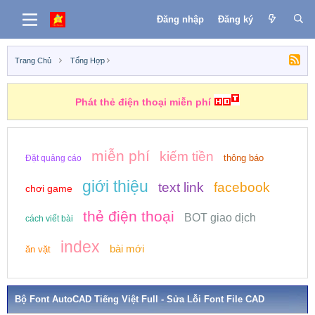
Đăng nhập
Đăng ký
Trang Chủ
Tổng Hợp
Phát thẻ điện thoại miễn phí
miễn phí
kiếm tiền
thông báo
Đặt quảng cáo
giới thiệu
text link
facebook
chơi game
thẻ điện thoại
BOT giao dịch
cách viết bài
index
bài mới
ăn vặt
Bộ Font AutoCAD Tiếng Việt Full - Sửa Lỗi Font File CAD