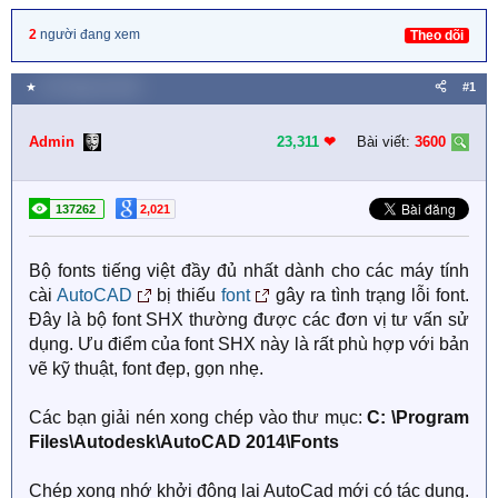
2
người đang xem
Theo dõi
★
20 Tháng hai 2016
#1
Admin
23,311
❤︎
Bài viết:
3600
137262
2,021
Bộ fonts tiếng việt đầy đủ nhất dành cho các máy tính
cài
AutoCAD
bị thiếu
font
gây ra tình trạng lỗi font.
Đây là bộ font SHX thường được các đơn vị tư vấn sử
dụng. Ưu điểm của font SHX này là rất phù hợp với bản
vẽ kỹ thuật, font đẹp, gọn nhẹ.
Các bạn giải nén xong chép vào thư mục:
C: \Program
Files\Autodesk\AutoCAD 2014\Fonts
Chép xong nhớ khởi động lại AutoCad mới có tác dụng.