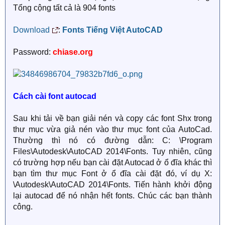
Tổng cộng tất cả là 904 fonts
Download
:
Fonts Tiếng Việt AutoCAD
Password:
chiase.org
Cách cài font autocad
Sau khi tải về bạn giải nén và copy các font Shx trong
thư mục vừa giả nén vào thư mục font của AutoCad.
Thường thì nó có đường dẫn: C: \Program
Files\Autodesk\AutoCAD 2014\Fonts. Tuy nhiên, cũng
có trường hợp nếu bạn cài đặt Autocad ở ổ đĩa khác thì
bạn tìm thư mục Font ở ổ đĩa cài đặt đó, ví dụ X:
\Autodesk\AutoCAD 2014\Fonts. Tiến hành khởi động
lại autocad để nó nhận hết fonts. Chúc các bạn thành
công.