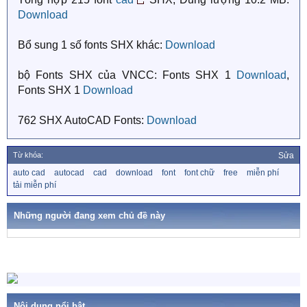
Download
Bổ sung 1 số fonts SHX khác:
Download
bộ Fonts SHX của VNCC: Fonts SHX 1
Download
,
Fonts SHX 1
Download
762 SHX AutoCAD Fonts:
Download
Từ khóa:
Sửa
T
auto cad
autocad
cad
download
font
font chữ
free
miễn phí
ừ
tải miễn phí
k
h
ó
Những người đang xem chủ đề này
a
Nội dung nổi bật