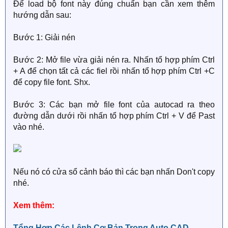
Để load bộ font này đúng chuẩn bạn cần xem thêm
hướng dẫn sau:
Bước 1: Giải nén
Bước 2: Mở file vừa giải nén ra. Nhấn tổ hợp phím Ctrl
+ A để chọn tất cả các fiel rồi nhấn tổ hợp phím Ctrl +C
để copy file font. Shx.
Bước 3: Các bạn mở file font của autocad ra theo
đường dẫn dưới rồi nhấn tổ hợp phím Ctrl + V để Past
vào nhé.
Nếu nó có cửa sổ cảnh báo thì các bạn nhấn Don't copy
nhé.
Xem thêm:
Tổng Hợp Các Lệnh Cơ Bản Trong Auto CAD