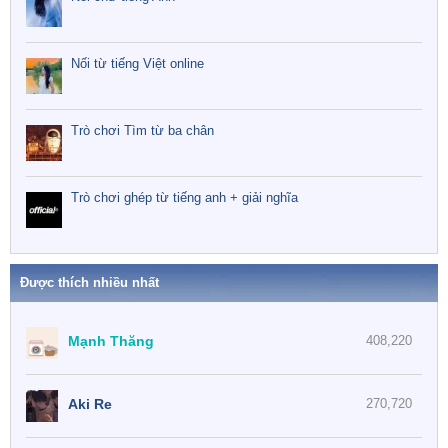
Nối từ tiếng Việt online
Trò chơi Tìm từ ba chân
Trò chơi ghép từ tiếng anh + giải nghĩa
Được thích nhiều nhất
Mạnh Thăng
408,220
Aki Re
270,720