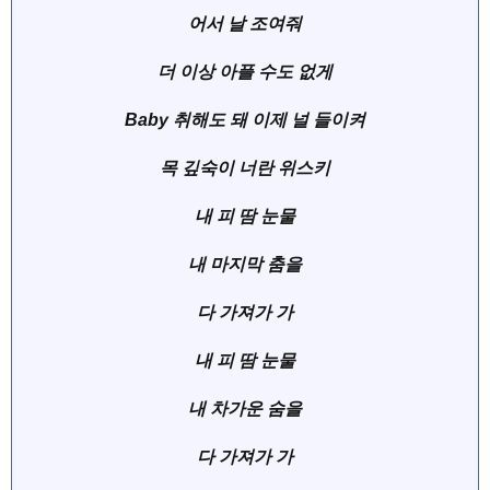
어서 날 조여줘
더 이상 아플 수도 없게
Baby 취해도 돼 이제 널 들이켜
목 깊숙이 너란 위스키
내 피 땀 눈물
내 마지막 춤을
다 가져가 가
내 피 땀 눈물
내 차가운 숨을
다 가져가 가