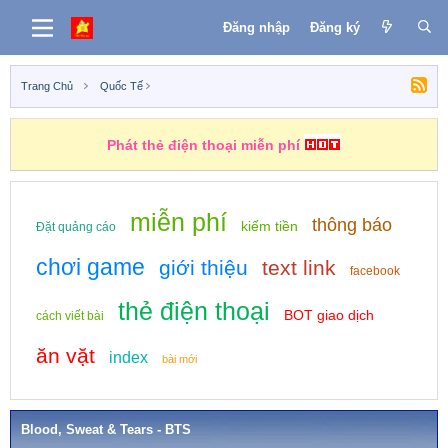
Đăng nhập
Đăng ký
Trang Chủ
Quốc Tế
Phát thẻ điện thoại miễn phí
miễn phí
thông báo
kiếm tiền
Đặt quảng cáo
chơi game
giới thiệu
text link
facebook
thẻ điện thoại
BOT giao dịch
cách viết bài
ăn vặt
index
bài mới
Blood, Sweat & Tears - BTS