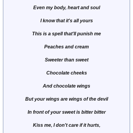
Even my body, heart and soul
I know that it's all yours
This is a spell that'll punish me
Peaches and cream
Sweeter than sweet
Chocolate cheeks
And chocolate wings
But your wings are wings of the devil
In front of your sweet is bitter bitter
Kiss me, I don't care if it hurts,