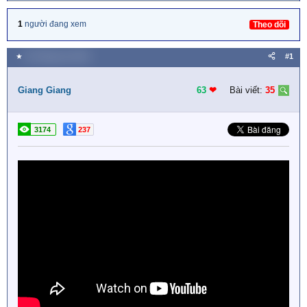
1
người đang xem
Theo dõi
★
20 Tháng sáu 2018
#1
Giang Giang
63
❤︎
Bài viết:
35
3174
237