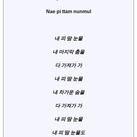
Nae pi ttam nunmul
내 피 땀 눈물
내 마지막 춤을
다 가져가 가
내 피 땀 눈물
내 차가운 숨을
다 가져가 가
내 피 땀 눈물
내 피 땀 눈물도