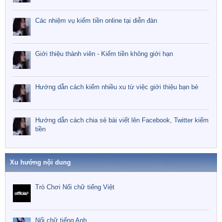
Các nhiệm vụ kiếm tiền online tại diễn đàn
Giới thiệu thành viên - Kiếm tiền không giới hạn
Hướng dẫn cách kiếm nhiều xu từ việc giới thiệu bạn bè
Hướng dẫn cách chia sẻ bài viết lên Facebook, Twitter kiếm
tiền
Xu hướng nội dung
Trò Chơi Nối chữ tiếng Việt
Nối chữ tiếng Anh