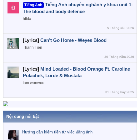
Tiếng Anh chuyên nghành y khoa unit 1:
Tiếng Anh
The blood and body defence
httda
5 Tháng sáu 2026
[Lyrics]
Can’t Go Home - Weyes Blood
Thanh Tien
30 Tháng năm 2026
[Lyrics]
Mind Loaded - Blood Orange Ft. Caroline
Polachek, Lorde & Mustafa
iam.wonwoo
31 Tháng bảy 2025
Nội dung nổi bật
Hướng dẫn kiếm tiền từ việc đăng ảnh