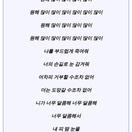
원해 많이 많이 많이 많이 많이 많이
원해 많이 많이 많이 많이
원해 많이 많이 많이 많이 많이 많이
나를 부드럽게 죽여줘
너의 손길로 눈 감겨줘
어차피 거부할 수조차 없어
더는 도망갈 수조차 없어
니가 너무 달콤해 너무 달콤해
너무 달콤해서
내 피 땀 눈물