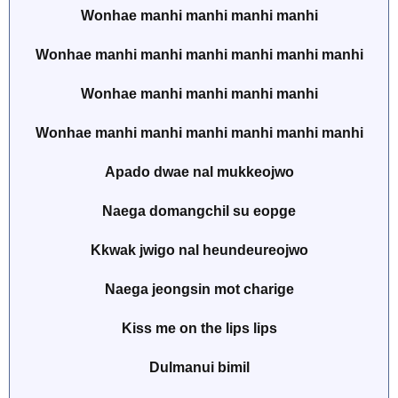
Wonhae manhi manhi manhi manhi
Wonhae manhi manhi manhi manhi manhi manhi
Wonhae manhi manhi manhi manhi
Wonhae manhi manhi manhi manhi manhi manhi
Apado dwae nal mukkeojwo
Naega domangchil su eopge
Kkwak jwigo nal heundeureojwo
Naega jeongsin mot charige
Kiss me on the lips lips
Dulmanui bimil