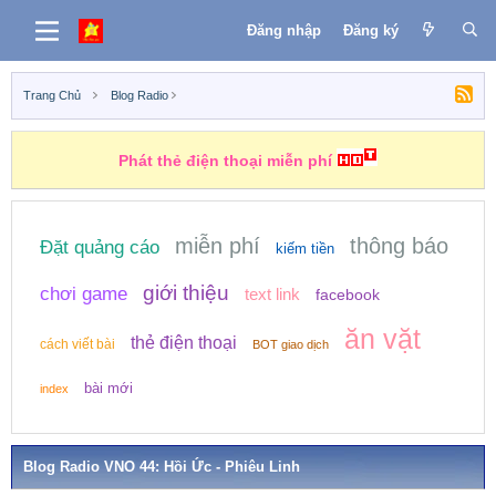
Đăng nhập
Đăng ký
Trang Chủ
Blog Radio
Phát thẻ điện thoại miễn phí
miễn phí
thông báo
Đặt quảng cáo
kiếm tiền
giới thiệu
chơi game
text link
facebook
ăn vặt
thẻ điện thoại
cách viết bài
BOT giao dịch
bài mới
index
Blog Radio VNO 44: Hồi Ức - Phiêu Linh