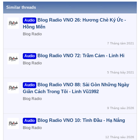
:
Similar threads
Blog Radio VNO 26: Hương Chè Ký Ức -
Audio
Hồng Mến
Blog Radio
7 Tháng tám 2021
Blog Radio VNO 72: Trầm Cảm - Linh Hi
Audio
Blog Radio
5 Tháng bảy 2021
Blog Radio VNO 88: Sài Gòn Những Ngày
Audio
Giãn Cách Trong Tôi - Linh Vũ1992
Blog Radio
9 Tháng sáu 2026
Blog Radio VNO 10: Tình Đầu - Hạ Nắng
Audio
Blog Radio
12 Tháng sáu 2026