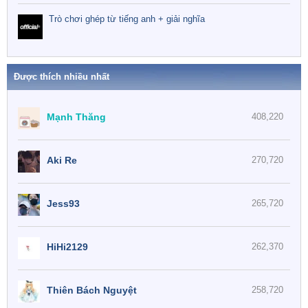
Trò chơi ghép từ tiếng anh + giải nghĩa
Được thích nhiều nhất
Mạnh Thăng
408,220
Aki Re
270,720
Jess93
265,720
HiHi2129
262,370
Thiên Bách Nguyệt
258,720