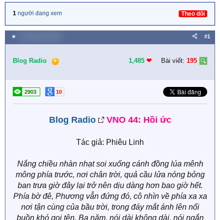
1
người đang xem
Theo dõi
★
3 Tháng một 2026
#1
Blog Radio
1,485
❤︎
Bài viết:
195
2903
10
Blog Radio
VNO 44: Hồi ức
Tác giả: Phiêu Linh
Nắng chiều nhàn nhạt soi xuống cánh đồng lúa mênh
mông phía trước, nơi chân trời, quả cầu lửa nóng bỏng
ban trưa giờ đây lại trở nên dịu dàng hơn bao giờ hết.
Phía bờ đê, Phương vẫn đứng đó, cô nhìn về phía xa xa
nơi tận cùng của bầu trời, trong đáy mắt ánh lên nổi
buồn khó gọi tên. Ba năm, nói dài không dài, nói ngắn