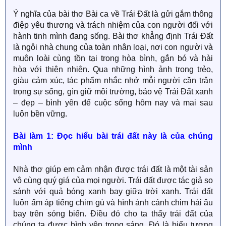
Ý nghĩa của bài thơ Bài ca về Trái Đất là gửi gắm thông
điệp yêu thương và trách nhiệm của con người đối với
hành tinh mình đang sống. Bài thơ khẳng định Trái Đất
là ngôi nhà chung của toàn nhân loại, nơi con người và
muôn loài cùng tồn tại trong hòa bình, gắn bó và hài
hòa với thiên nhiên. Qua những hình ảnh trong trẻo,
giàu cảm xúc, tác phẩm nhắc nhở mỗi người cần trân
trọng sự sống, gìn giữ môi trường, bảo vệ Trái Đất xanh
– đẹp – bình yên để cuộc sống hôm nay và mai sau
luôn bền vững.
Bài làm 1: Đọc hiểu bài trái đất này là của chúng
mình
Nhà thơ giúp em cảm nhận được trái đất là một tài sản
vô cùng quý giá của mọi người. Trái đất được tác giả so
sánh với quả bóng xanh bay giữa trời xanh. Trái đất
luôn ấm áp tiếng chim gù và hình ảnh cánh chim hải âu
bay trên sóng biển. Điều đó cho ta thấy trái đất của
chúng ta được bình yên trong sáng. Đó là biểu tượng