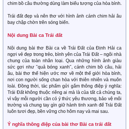
chim bồ câu thường dùng làm biểu tượng của hòa bình.
Trái đất đẹp và nên thơ với hình ảnh cánh chim hải âu
bay chập chờn trên sóng biển.
Nội dung Bài ca Trái đất​
Nội dung bài thơ Bài ca về Trái Đất của Định Hải ca
ngợi vẻ đẹp trong trẻo, bình yên của Trái Đất – ngôi nhà
chung của toàn nhân loại. Qua những hình ảnh giàu
sức gợi như "quả bóng xanh", cánh chim bồ câu, hải
âu, bài thơ thể hiện ước mơ về một thế giới hòa bình,
nơi con người sống chan hòa với thiên nhiên và muôn
loài. Đồng thời, tác phẩm gửi gắm thông điệp ý nghĩa:
Trái Đất không thuộc riêng ai mà là của tất cả chúng ta,
vì vậy mỗi người cần có ý thức yêu thương, bảo vệ môi
trường và chung tay gìn giữ hành tinh xanh để Trái Đất
luôn tươi đẹp, bền vững cho hôm nay và mai sau.
Ý nghĩa thông điệp của bài thơ Bài ca trái đất​