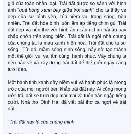
giá của toàn nhân loại. Trái đất được so sánh với hình
ảnh "
quả bóng xanh bay giữa trời xanh
" cho ta thấy vẻ
đẹp của sự bình yên, của niềm vui trong sáng, hồn
nhiên. Trái đất hòa bình luôn ấm áp tiếng chim gù. Trái
đất đẹp và nên thơ với hình ảnh cánh chim hải âu bay
chập chờn trên sóng biển. Trái đất là ngôi nhà chung
của chúng ta, là màu xanh hiền hòa. Trái đất cho ta sự
sống.. Từ đó, mầm sống sinh sông, nảy nở tạo thành
một thế giới vui vẻ, ấm cúng, hạnh phúc. Vậy chúng ta
nên bảo vệ và xây dựng trái đất để thế giới ngày càng
tươi đẹp.
Một hành tinh xanh đầy niềm vui và hạnh phúc là mong
ước của mọi người trên khắp trái đất này. Ai cũng mong
ước trái đất sẽ tươi đẹp mãi mãi và luôn tràn ngập tiếng
cười. Nhà thơ Định Hải đã viết bài thơ ca ngợi về trái
đất:
"
Trái đất này là của chúng mình