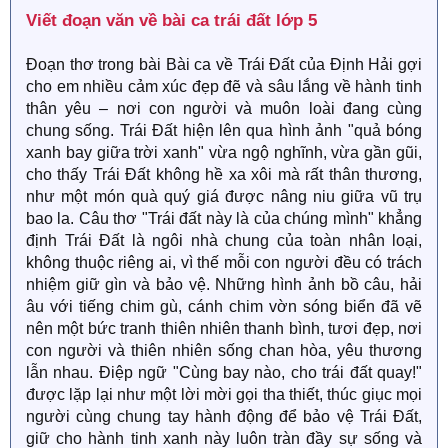
Viết đoạn văn về bài ca trái đất lớp 5​
Đoạn thơ trong bài Bài ca về Trái Đất của Định Hải gợi
cho em nhiều cảm xúc đẹp đẽ và sâu lắng về hành tinh
thân yêu – nơi con người và muôn loài đang cùng
chung sống. Trái Đất hiện lên qua hình ảnh "quả bóng
xanh bay giữa trời xanh" vừa ngộ nghĩnh, vừa gần gũi,
cho thấy Trái Đất không hề xa xôi mà rất thân thương,
như một món quà quý giá được nâng niu giữa vũ trụ
bao la. Câu thơ "Trái đất này là của chúng mình" khẳng
định Trái Đất là ngôi nhà chung của toàn nhân loại,
không thuộc riêng ai, vì thế mỗi con người đều có trách
nhiệm giữ gìn và bảo vệ. Những hình ảnh bồ câu, hải
âu với tiếng chim gù, cánh chim vờn sóng biển đã vẽ
nên một bức tranh thiên nhiên thanh bình, tươi đẹp, nơi
con người và thiên nhiên sống chan hòa, yêu thương
lẫn nhau. Điệp ngữ "Cùng bay nào, cho trái đất quay!"
được lặp lại như một lời mời gọi tha thiết, thúc giục mọi
người cùng chung tay hành động để bảo vệ Trái Đất,
giữ cho hành tinh xanh này luôn tràn đầy sự sống và