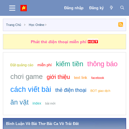
Đăng nhập
Đăng ký
Trang Chủ
Học Online
Phát thẻ điện thoại miễn phí
kiếm tiền
thông báo
miễn phí
Đặt quảng cáo
chơi game
giới thiệu
text link
facebook
cách viết bài
thẻ điện thoại
BOT giao dịch
ăn vặt
index
bài mới
Bình Luận Về Bài Thơ Bài Ca Về Trái Đất