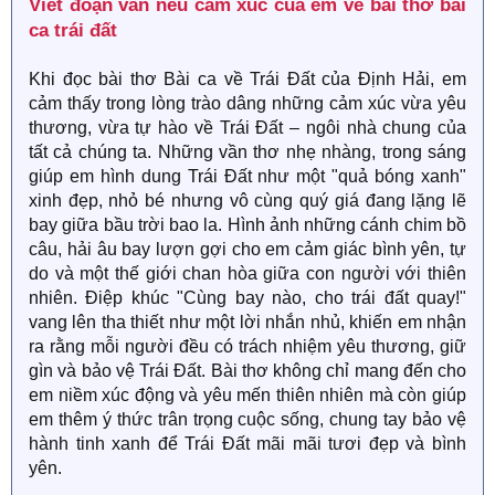
Viết đoạn văn nêu cảm xúc của em về bài thơ bài
ca trái đất​
Khi đọc bài thơ Bài ca về Trái Đất của Định Hải, em
cảm thấy trong lòng trào dâng những cảm xúc vừa yêu
thương, vừa tự hào về Trái Đất – ngôi nhà chung của
tất cả chúng ta. Những vần thơ nhẹ nhàng, trong sáng
giúp em hình dung Trái Đất như một "quả bóng xanh"
xinh đẹp, nhỏ bé nhưng vô cùng quý giá đang lặng lẽ
bay giữa bầu trời bao la. Hình ảnh những cánh chim bồ
câu, hải âu bay lượn gợi cho em cảm giác bình yên, tự
do và một thế giới chan hòa giữa con người với thiên
nhiên. Điệp khúc "Cùng bay nào, cho trái đất quay!"
vang lên tha thiết như một lời nhắn nhủ, khiến em nhận
ra rằng mỗi người đều có trách nhiệm yêu thương, giữ
gìn và bảo vệ Trái Đất. Bài thơ không chỉ mang đến cho
em niềm xúc động và yêu mến thiên nhiên mà còn giúp
em thêm ý thức trân trọng cuộc sống, chung tay bảo vệ
hành tinh xanh để Trái Đất mãi mãi tươi đẹp và bình
yên.