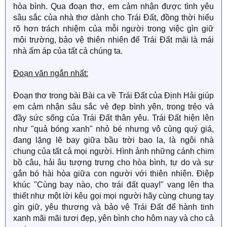
hòa bình. Qua đoạn thơ, em cảm nhận được tình yêu
sâu sắc của nhà thơ dành cho Trái Đất, đồng thời hiểu
rõ hơn trách nhiệm của mỗi người trong việc gìn giữ
môi trường, bảo vệ thiên nhiên để Trái Đất mãi là mái
nhà ấm áp của tất cả chúng ta.
Đoạn văn ngắn nhất:
Đoạn thơ trong bài Bài ca về Trái Đất của Định Hải giúp
em cảm nhận sâu sắc vẻ đẹp bình yên, trong trẻo và
đầy sức sống của Trái Đất thân yêu. Trái Đất hiện lên
như "quả bóng xanh" nhỏ bé nhưng vô cùng quý giá,
đang lặng lẽ bay giữa bầu trời bao la, là ngôi nhà
chung của tất cả mọi người. Hình ảnh những cánh chim
bồ câu, hải âu tượng trưng cho hòa bình, tự do và sự
gắn bó hài hòa giữa con người với thiên nhiên. Điệp
khúc "Cùng bay nào, cho trái đất quay!" vang lên tha
thiết như một lời kêu gọi mọi người hãy cùng chung tay
gìn giữ, yêu thương và bảo vệ Trái Đất để hành tinh
xanh mãi mãi tươi đẹp, yên bình cho hôm nay và cho cả