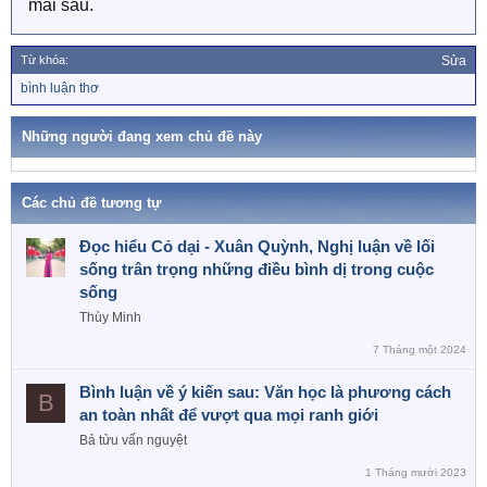
mai sau.
Từ khóa:
Sửa
T
bình luận thơ
ừ
k
h
Những người đang xem chủ đề này
ó
a
Các chủ đề tương tự
Đọc hiểu Cỏ dại - Xuân Quỳnh, Nghị luận về lối
sống trân trọng những điều bình dị trong cuộc
sống
Thùy Minh
7 Tháng một 2024
Bình luận về ý kiến sau: Văn học là phương cách
B
an toàn nhất để vượt qua mọi ranh giới
Bả tửu vấn nguyệt
1 Tháng mười 2023