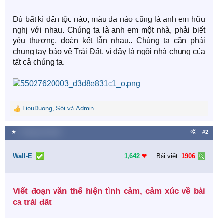
Dù bất kì dân tộc nào, màu da nào cũng là anh em hữu
nghị với nhau. Chúng ta là anh em một nhà, phải biết
yêu thương, đoàn kết lẫn nhau.. Chúng ta cần phải
chung tay bảo vệ Trái Đất, vì đây là ngôi nhà chung của
tất cả chúng ta.
LieuDuong
,
Sói
và
Admin
R
e
a
★
7 Tháng một 2026
#2
c
t
i
Wall-E
1,642
❤︎
Bài viết:
1906
o
n
s
Viết đoạn văn thể hiện tình cảm, cảm xúc về bài
:
ca trái đất​