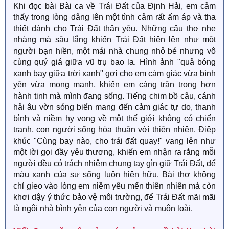
Khi đọc bài Bài ca về Trái Đất của Định Hải, em cảm
thấy trong lòng dâng lên một tình cảm rất ấm áp và tha
thiết dành cho Trái Đất thân yêu. Những câu thơ nhẹ
nhàng mà sâu lắng khiến Trái Đất hiện lên như một
người bạn hiền, một mái nhà chung nhỏ bé nhưng vô
cùng quý giá giữa vũ trụ bao la. Hình ảnh "quả bóng
xanh bay giữa trời xanh" gợi cho em cảm giác vừa bình
yên vừa mong manh, khiến em càng trân trọng hơn
hành tinh mà mình đang sống. Tiếng chim bồ câu, cánh
hải âu vờn sóng biển mang đến cảm giác tự do, thanh
bình và niềm hy vọng về một thế giới không có chiến
tranh, con người sống hòa thuận với thiên nhiên. Điệp
khúc "Cùng bay nào, cho trái đất quay!" vang lên như
một lời gọi đầy yêu thương, khiến em nhận ra rằng mỗi
người đều có trách nhiệm chung tay gìn giữ Trái Đất, để
màu xanh của sự sống luôn hiện hữu. Bài thơ không
chỉ gieo vào lòng em niềm yêu mến thiên nhiên mà còn
khơi dậy ý thức bảo vệ môi trường, để Trái Đất mãi mãi
là ngôi nhà bình yên của con người và muôn loài.