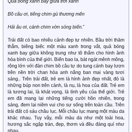
Quả bóng xanh bay giữa trời xanh
Bồ câu ơi, tiếng chim gù thương mến
Hải âu ơi, cánh chim vờn sóng biển.
"
Trái đất có bao nhiêu cảnh đẹp tự nhiên. Bầu trời thăm
thẳm, biêng biếc một màu xanh trong vắt, quả bóng
xanh bay giữa không trung như tô thắm cho hình ảnh
hòa bình của thế giới. Biển bao la, bát ngát mênh mông,
rộng lớn với đàn chim bồ câu tự do tung cánh bay lượn
trên nền trời chan hòa anh nắng ban mai vàng tươi
sáng.. Trên trái đất, trẻ em là hình ảnh đẹp nhất, đó là
những búp non trên cành, là nụ, là hoa của đất. Trẻ em
là tương lai, là khát vọng, là tình yêu của thế giới. Trẻ
em đã mang lại những tiếng cười hồn nhiên, trong
sáng, đem lại niềm vui cho sự sống trên toàn cầu. Trên
trái đất có sáu châu lục. Mỗi châu lục mang một màu da
khác nhau. Tuy vậy, mỗi màu da như một loài hoa,
hương sắc ngập tràn, đẹp, thơm và đều đáng quí như
nhau.