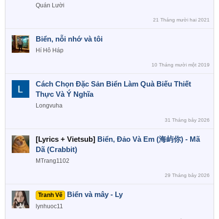
Quán Lười
21 Tháng mười hai 2021
Biển, nỗi nhớ và tôi
Hí Hô Háp
10 Tháng mười một 2019
Cách Chọn Đặc Sản Biển Làm Quà Biếu Thiết
Thực Và Ý Nghĩa
Longvuha
31 Tháng bảy 2026
[Lyrics + Vietsub]
Biển, Đảo Và Em (海屿你) - Mã
Dã (Crabbit)
MTrang1102
29 Tháng bảy 2026
Biển và mây - Ly
Tranh Vẽ
lynhuoc11