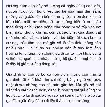
Những năm gần đây số lượng cá ngày càng cạn kiệt,
nguồn nước vốn trong veo giờ lại ngả màu đen sẫm,
những váng dầu lềnh bềnh nhưng lớp nilon đen kịt phủ
lên chiếc mũi mẹ biển, số rác không biết từ nơi nào
theo từng chiều giao động của sóng bị xô tấp vào bờ
biển này. Không chỉ rác còn cả xác chết của động vật
nhỏ như rùa, cá, sao biển.. vốn bờ biển rất sạch là nhà
cư ngụ của tôm tích mà giờ số lỗ tôm tích không còn
nhiều nữa. Có lẽ do sự nhiễm bẩn ở đây làm ảnh
hưởng tới chúng nên chúng đã di cư tới nơi khác cũng
vì thế mà nguồn thu nhập những hộ gia đình nghèo khó
ở đây bị giảm xuống đáng kể.
Gia đình tôi còn có bè cá trên biển nhưng còn những
gia đình rất khó khăn họ chỉ sống bằng nghề vó lưới,
nhặt được những con hải sản gần bờ. Mà giờ số hải
sản trên biển càng ngày càng ít, nhưng vật giá cùng chi
tiêu của họ lại đi ngược với số hải sản đấy. Vì thế có vài
gia đình gần đây đã bỏ đi lên thành thị kiếm sống.