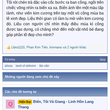
Tôi rót chén trà đặc vào cốc bước ra ban công, ngồi trên
chiếc võng nhìn ra biển xa xa. Biển ánh lên một màu lấp
lánh, như viên kim cương trên tay một vũ công múa ba
lê xinh đẹp. Liệu thời gian có làm lu mờ viên kim cương
đó. Liệu con người chỉ nhìn thấy điệu múa kì công
được tạo dựng, có chăng nhớ đến một vật nhỏ bé đang
góp phần tô đẹp cho mình?
Libra1110
,
Phan Kim Tiên
,
kimnana
và 2 người khác
R
e
a
Từ khóa:
Sửa
c
T
alissa
land of oblivion
tản văn
t
ừ
i
k
o
h
Những người đang xem chủ đề này
n
ó
a
s
:
Các chủ đề tương tự
Biển, Tôi Và Giang - Linh Hồn Lang
Hiện Đại
Q
Thang