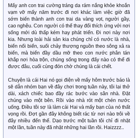
Mấy anh con trai cường tráng da rám nắng khỏe khoắn
vạm vỡ mấy năm trước đi nơi khác làm việc giờ đã
sớm biến thành anh con trai da vàng vọt, người gầy,
cao nghệu. Con người có thể thay đổi thích ứng với nơi
sống mới dù thấp kém hay phát triển. Đi nơi này nơi
kia. Nhưng loài hải sản kia chúng chỉ có nước là nhà,
biển nối biển, suối chảy thượng nguồn theo sông xả ra
biển, mà biển đầy dầu mỡ theo con nước phân tán
khắp nơi hòa trộn, chúng sống trong đấy nào có thể đi
được đâu, cuối cùng đón chờ chúng là cái chết.
Chuyện là cái Hai nó gọi điện về mấy hôm trước báo là
sẽ dẫn nhóm bạn về đây chơi trong tuần này, tôi lại thở
dài, xách chiếc bao đầy rác bước vào sân nhà. Đặt
chúng vào một bên. Rồi vào nhà rót một chén nước
uống. Điều tôi sợ là làm cái Hai và mấy bạn của nó thất
vọng rồi. Đợt gần đây không biết rác từ nơi nào trôi về
đây nhiều đến thế. Dạo trước một tuần tôi chỉ đi nhặt
một lần, tuần này đã nhặt những hai lần rồi. Haizzzz..