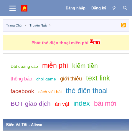
Đăng nhập
Đăng ký
Trang Chủ
Truyện Ngắn
Phát thẻ điện thoại miễn phí
miễn phí
kiếm tiền
Đặt quảng cáo
text link
giới thiệu
thông báo
chơi game
thẻ điện thoại
facebook
cách viết bài
index
bài mới
BOT giao dịch
ăn vặt
Biển Và Tôi - Alissa