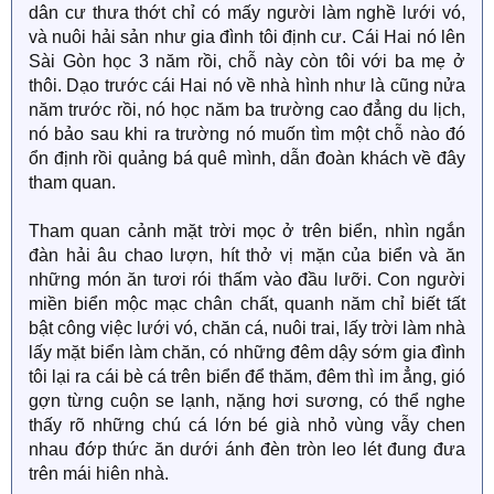
dân cư thưa thớt chỉ có mấy người làm nghề lưới vó,
và nuôi hải sản như gia đình tôi định cư. Cái Hai nó lên
Sài Gòn học 3 năm rồi, chỗ này còn tôi với ba mẹ ở
thôi. Dạo trước cái Hai nó về nhà hình như là cũng nửa
năm trước rồi, nó học năm ba trường cao đẳng du lịch,
nó bảo sau khi ra trường nó muốn tìm một chỗ nào đó
ổn định rồi quảng bá quê mình, dẫn đoàn khách về đây
tham quan.
Tham quan cảnh mặt trời mọc ở trên biển, nhìn ngắn
đàn hải âu chao lượn, hít thở vị mặn của biển và ăn
những món ăn tươi rói thấm vào đầu lưỡi. Con người
miền biển mộc mạc chân chất, quanh năm chỉ biết tất
bật công việc lưới vó, chăn cá, nuôi trai, lấy trời làm nhà
lấy mặt biển làm chăn, có những đêm dậy sớm gia đình
tôi lại ra cái bè cá trên biển để thăm, đêm thì im ẳng, gió
gợn từng cuộn se lạnh, nặng hơi sương, có thể nghe
thấy rõ những chú cá lớn bé già nhỏ vùng vẫy chen
nhau đớp thức ăn dưới ánh đèn tròn leo lét đung đưa
trên mái hiên nhà.