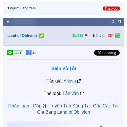
1
người đang xem
Theo dõi
★
14 Tháng hai 2021
#1
Land of Oblivion
15,692
❤︎
Bài viết:
364
1104
21
Biển Và Tôi
Tác giả:
Alissa
Thể loại:
Tản văn
[Thảo luận - Góp ý] - Tuyển Tập Sáng Tác Của Các Tác
Giả Bang Land of Oblivion