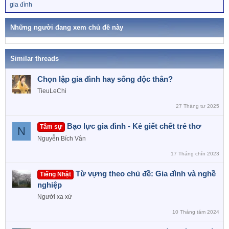
T
gia đình
t
ừ
i
k
o
h
Những người đang xem chủ đề này
n
ó
a
s
:
Similar threads
Chọn lập gia đình hay sống độc thân?
TieuLeChi
27 Tháng tư 2025
Bạo lực gia đình - Kẻ giết chết trẻ thơ
Tâm sự
N
Nguyễn Bích Vân
17 Tháng chín 2023
Từ vựng theo chủ đề: Gia đình và nghề
Tiếng Nhật
nghiệp
Người xa xứ
10 Tháng tám 2024