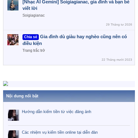
[Nhạc AI Gemini] Soigiagianac, gia đình và bạn bè
viết lời
Soigiagianac
29 Tháng tư 2026
Gia đình dù giàu hay nghèo cũng nên có
Chia sẻ
điều kiện
Trang trắc trở
22 Tháng mười 2023
Nội dung nổi bật
Hướng dẫn kiếm tiền từ việc đăng ảnh
Các nhiệm vụ kiếm tiền online tại diễn đàn