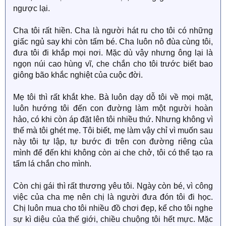
ngược lại.
Cha tôi rất hiền. Cha là người hát ru cho tôi có những
giấc ngủ say khi còn tấm bé. Cha luôn nô đùa cùng tôi,
đưa tôi đi khắp mọi nơi. Mặc dù vậy nhưng ông lại là
ngọn núi cao hùng vĩ, che chắn cho tôi trước biết bao
giông bão khắc nghiệt của cuộc đời.
Mẹ tôi thì rất khắt khe. Bà luôn dạy dỗ tôi về mọi mặt,
luôn hướng tôi đến con đường làm một người hoàn
hảo, có khi còn áp đặt lên tôi nhiều thứ. Nhưng không vì
thế mà tôi ghét mẹ. Tôi biết, mẹ làm vậy chỉ vì muốn sau
này tôi tự lập, tự bước đi trên con đường riêng của
mình để đến khi không còn ai che chở, tôi có thể tạo ra
tấm lá chắn cho mình.
Còn chị gái thì rất thương yêu tôi. Ngày còn bé, vì công
việc của cha mẹ nên chị là người đưa đón tôi đi học.
Chị luôn mua cho tôi nhiều đồ chơi đẹp, kể cho tôi nghe
sự kì diệu của thế giới, chiều chuộng tôi hết mực. Mặc