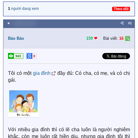
1
người đang xem
Theo dõi
★
7 Tháng tư 2019
#1
Bảo Bảo
159
❤︎
Bài viết:
16
943
0
Tôi có một
gia đình
đầy đủ: Có cha, có mẹ, và có chị
gái.
Với nhiều gia đình thì có lẽ cha luôn là người nghiêm
khắc, còn mẹ luôn rất hiền dịu, nhưng gia đình tôi thì