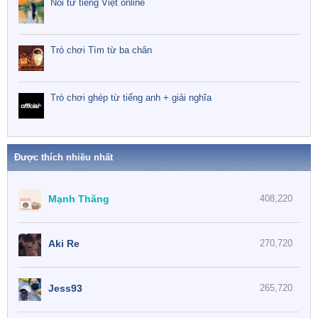
Nối từ tiếng Việt online
Trò chơi Tìm từ ba chân
Trò chơi ghép từ tiếng anh + giải nghĩa
Được thích nhiều nhất
Mạnh Thăng
408,220
Aki Re
270,720
Jess93
265,720