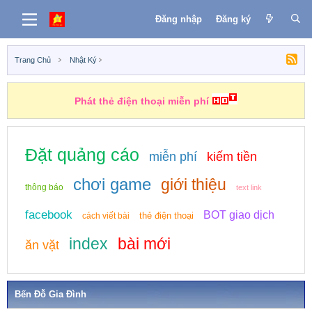
Đăng nhập
Đăng ký
Trang Chủ
Nhật Ký
Phát thẻ điện thoại miễn phí
Đặt quảng cáo
miễn phí
kiếm tiền
chơi game
giới thiệu
thông báo
text link
facebook
BOT giao dịch
thẻ điện thoại
cách viết bài
index
bài mới
ăn vặt
Bến Đỗ Gia Đình