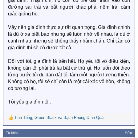
gia đình. Thậm chí, họ còn có thể dấn thân vào con
đường sai trái và bắt người khác phải nếm trải cảm
giác giống họ.
Vậy nên gia đình thực sự rất quan trọng. Gia đình chính
là dù ở xa biết bao nhưng sẽ luôn nhớ về nhau, là dù ở
cạnh nhau nhưng sẽ không thấy nhàm chán. Chỉ cần có
gia đình thì sẽ có được tất cả.
Đối với tôi, gia đình là trên hết. Họ yêu tôi vô điều kiện,
không cần tôi phải trả lại bất cứ thứ gì. Họ luôn dõi theo
từng bước tôi đi, dẫn dắt tôi làm một người lương thiện.
Không có họ, tôi sẽ chỉ còn là một cái xác vô hồn, không
có tương lai.
Tôi yêu gia đình tôi.
Tinh Tổng
,
Green Black
và
Bạch Phong Đình Quả
R
e
a
Từ khóa:
Sửa
c