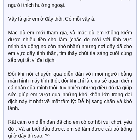
người thích hướng ngoại.
Vậy là giờ em ở đây thôi. Có mỗi vậy à.
Mặc dù em mới tham gia, và mặc dù em không kiếm
được nhiều tiền cho lắm (chắc do mới với lĩnh vực
mình đả động nó còn nhỏ nhắn) nhưng nơi đây đã cho
em vực dậy tinh thần, tìm thấy chút tia sáng cuối cùng
sắp vụt tắt vì đại dịch.
Đôi khi nói chuyện qua diễn đàn với mọi người bằng
màn hình máy tính thôi, đôi khi chỉ là chia sẻ quan điểm
cá nhân của mình thôi, tuy nhiên những điều đó đã giúp
sức giúp em vượt qua những khó khăn lớn trong đại
dịch này ít nhất về mặt tâm lý: Dễ bị sang chấn và khó
lành.
Rất cảm ơn diễn đàn đã cho em có cơ hội vui chơi, yêu
đời. Và ai biết đâu được, em sẽ làm được cái trò trống
gì ở đây thì sao. ^^