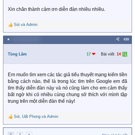
Xin chân thành cảm ơn diễn đàn nhiều nhiều.
Sói
và
Admin
R
e
a
★
30 Tháng năm 2021
#20
c
t
i
Tùng Lâm
17
❤︎
Bài viết:
14
o
n
s
Em muốn tìm xem các tác giả tiểu thuyết mạng kiếm tiền
:
bằng cách nào, thế là trong lúc tìm trên Google em đã
tìm thấy diễn đàn này và nó cũng làm cho em cảm thấy
bất ngờ khi có nhiều cùng chung sở thích với mình tập
trung trên một diễn đàn thế này!
Sói
,
Uất Phong
và
Admin
R
e
a
1
2
»
c