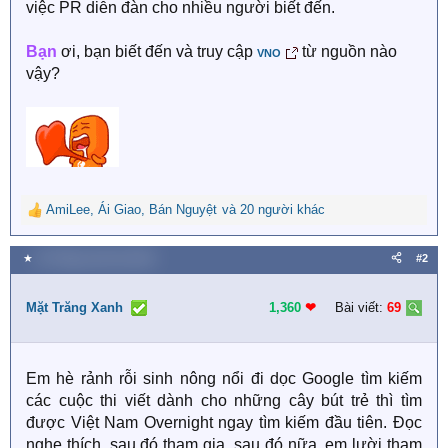
việc PR diễn đàn cho nhiều người biết đến.
Bạn
ơi, bạn biết đến và truy cập
từ nguồn nào
VNO
vậy?
AmiLee
,
Ái Giao
,
Bán Nguyệt
và 20 người khác
R
e
a
★
20 Tháng mười hai 2018
#2
c
t
i
Mặt Trăng Xanh
1,360
❤︎
Bài viết:
69
o
n
s
Em hè rảnh rỗi sinh nông nổi đi dọc Google tìm kiếm
:
các cuộc thi viết dành cho những cây bút trẻ thì tìm
được Việt Nam Overnight ngay tìm kiếm đầu tiên. Đọc
nghe thích, sau đó tham gia, sau đó nữa, em lười tham