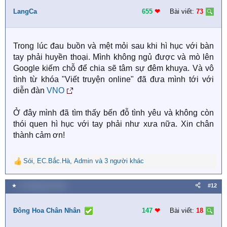
t
i
LangCa
655
❤︎
Bài viết:
73
o
n
s
Trong lúc đau buồn và mệt mỏi sau khi hì hục với bàn
:
tay phải huyền thoại. Mình không ngủ được và mò lên
Google kiếm chỗ để chia sẽ tâm sự đêm khuya. Và vô
tình từ khóa "Viết truyện online" đã đưa mình tới với
diễn đàn
VNO
Ở đây mình đã tìm thấy bến đỗ tình yêu và không còn
thói quen hì hục với tay phải như xưa nữa. Xin chân
thành cảm ơn!
Sói
,
EC.Bắc.Hà
,
Admin
và 3 người khác
R
e
a
★
10 Tháng tám 2019
#12
c
t
i
Đông Hoa Chân Nhân
147
❤︎
Bài viết:
18
o