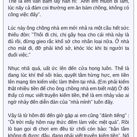
Thế là em vẫn bám lấy năn nỉ: "Anh em muốn đi làm,
lúc nãy cả đám coi thường em ăn bám chồng, không có
công việc đấy".
Lúc này ông chồng nhà em mới nhả ra một câu hết sức
thiếu đòn: "Thôi đi chị, chị gây họa cho cái nhà này là
đủ rồi, đừng gieo rắc khổ sở cho nhân loại nữa. Ở nhà
cho mát đi, đỡ phải khổ sở, khóc lóc khi bị người ta
đuổi việc."
Nhục nhã quá, uất ức lên đến cửa họng luôn. Thế là
đang lúc khí thế sôi trào, quyết tâm hừng hực, em liền
lên mạng tìm kiếm việc làm thêm tại nhà. (Em phải kiếm
thật nhiều tiền để cho ông chồng nhà em biết mặt) Ở đó
thấy có mục viết truyện kiếm tiền, thế là em nhảy vào ai
ngờ nhảy đến diễn đàn của "nhà mình" luôn đấy.
Vậy là từ hôm đó đến giờ gặp ai em cũng "đánh tiếng" :
"Ôi trời mấy hôm nay thức đêm làm việc mệt quá". Rồi
lũ bạn gọi đi chơi em đều từ chối còn bảo: "bận lắm
không đi được đâu, đang phải viết truyện kiếm tiền". Nổ