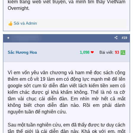
kiếm trang web viết truyện, và mình tìm thấy VietNam
Overnight.
Sói
và
Admin
R
e
a
★
14 Tháng tám 2020
#19
c
t
i
Sắc Hương Hoa
1,098
❤︎
Bài viết:
93
o
n
s
Vì em vốn yêu văn chương và ham mê đọc sách cộng
:
thêm em cô vít 19 làm em có động lực mạnh mẽ để lên
google sớt cụm từ diễn đàn viết lách kiếm tiền xem có
kiếm chác được gì khá khẩm không. Thế là nó ra cỡ
tầm vài chục cái diễn đàn. Em nhìn mờ hết cả mắt
không biết chọn diễn đàn nào. Rồi em phải dành
nguyên tuần để nghiên cứu.
Sau một tuần nghiên cứu, em đã thấy được tư duy cách
tân thế giới là cái diễn đàn này. Khá ok với em, một