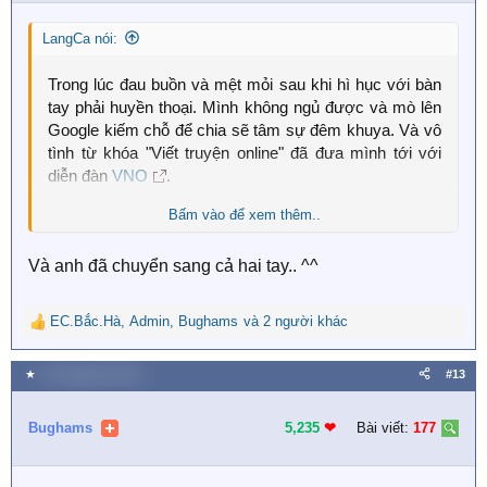
n
s
LangCa nói:
:
Trong lúc đau buồn và mệt mỏi sau khi hì hục với bàn
tay phải huyền thoại. Mình không ngủ được và mò lên
Google kiếm chỗ để chia sẽ tâm sự đêm khuya. Và vô
tình từ khóa "Viết truyện online" đã đưa mình tới với
diễn đàn
VNO
.
Bấm vào để xem thêm..
Ở đây mình đã tìm thấy bến đỗ tình yêu và không còn
thói quen hì hục với tay phải như xưa nữa. Xin chân
Và anh đã chuyển sang cả hai tay.. ^^
thành cảm ơn!
EC.Bắc.Hà
,
Admin
,
Bughams
và 2 người khác
R
e
a
★
10 Tháng tám 2019
#13
c
t
i
Bughams
5,235
❤︎
Bài viết:
177
o
n
s