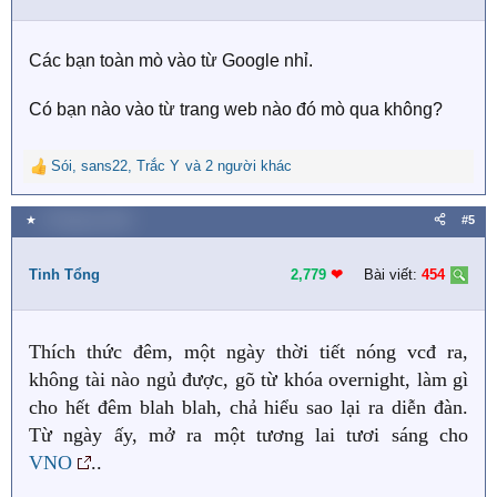
o
n
s
Các bạn toàn mò vào từ Google nhỉ.
:
Có bạn nào vào từ trang web nào đó mò qua không?
Sói
,
sans22
,
Trắc Y
và 2 người khác
R
e
a
★
4 Tháng ba 2019
#5
c
t
i
Tinh Tổng
2,779
❤︎
Bài viết:
454
o
n
s
Thích thức đêm, một ngày thời tiết nóng vcđ ra,
:
không tài nào ngủ được, gõ từ khóa overnight, làm gì
cho hết đêm blah blah, chả hiểu sao lại ra diễn đàn.
Từ ngày ấy, mở ra một tương lai tươi sáng cho
VNO
..