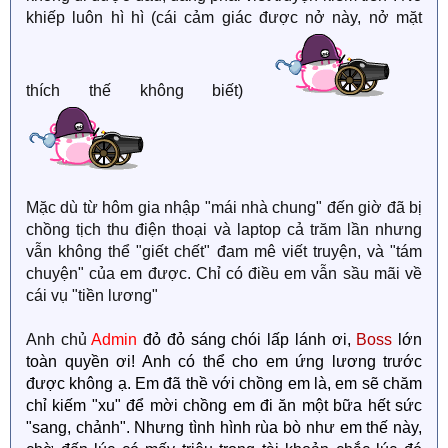
khiếp luôn hì hì (cái cảm giác được nở này, nở mặt
thích thế không biết)
Mặc dù từ hôm gia nhập "mái nhà chung" đến giờ đã bị
chồng tịch thu điện thoại và laptop cả trăm lần nhưng
vẫn không thể "giết chết" đam mê viết truyện, và "tám
chuyện" của em được. Chỉ có điều em vẫn sầu mãi về
cái vụ "tiền lương"
Anh chủ
Admin
đỏ đỏ sáng chói lấp lánh ơi,
Boss
lớn
toàn quyền ơi! Anh có thể cho em ứng lương trước
được không ạ. Em đã thề với chồng em là, em sẽ chăm
chỉ kiếm "xu" để mời chồng em đi ăn một bữa hết sức
"sang, chảnh". Nhưng tình hình rùa bò như em thế này,