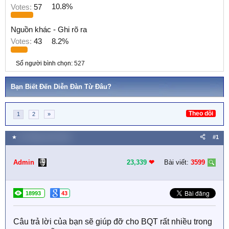
Votes:
57
10.8%
Nguồn khác - Ghi rõ ra
Votes:
43
8.2%
Số người bình chọn
527
Bạn Biết Đến Diễn Đàn Từ Đâu?
Theo dõi
1
2
»
★
26 Tháng mười 2018
#1
Admin
23,339
❤︎
Bài viết:
3599
18993
43
Câu trả lời của bạn sẽ giúp đỡ cho BQT rất nhiều trong