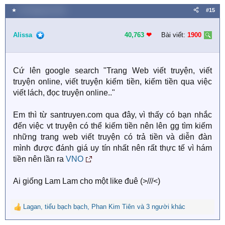
a
★
10 Tháng tám 2019
#15
c
t
i
Alissa
40,763
❤︎
Bài viết:
1900
o
n
s
Cứ lên google search "Trang Web viết truyện, viết
:
truyện online, viết truyện kiếm tiền, kiếm tiền qua việc
viết lách, đọc truyện online.."
Em thì từ santruyen.com qua đây, vì thấy có bạn nhắc
đến việc vt truyện có thể kiếm tiền nên lên gg tìm kiếm
những trang web viết truyện có trả tiền và diễn đàn
mình được đánh giá uy tín nhất nên rất thực tế vì hám
tiền nên lần ra
VNO
Ai giống Lam Lam cho một like đuê (>///<)
Lagan
,
tiểu bạch bạch
,
Phan Kim Tiên
và 3 người khác
R
e