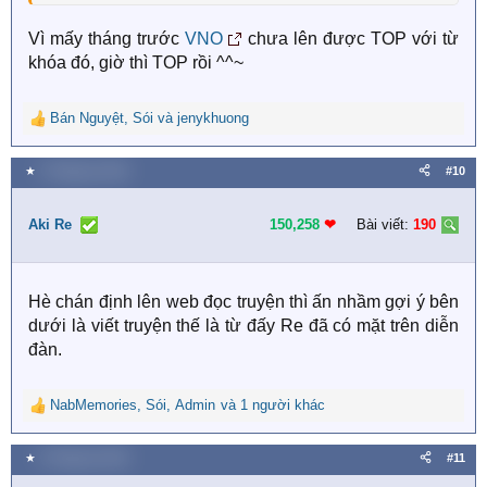
Vì mấy tháng trước
VNO
chưa lên được TOP với từ
khóa đó, giờ thì TOP rồi ^^~
Bán Nguyệt
,
Sói
và
jenykhuong
R
e
a
★
5 Tháng ba 2019
#10
c
t
i
Aki Re
150,258
❤︎
Bài viết:
190
o
n
s
Hè chán định lên web đọc truyện thì ấn nhầm gợi ý bên
:
dưới là viết truyện thế là từ đấy Re đã có mặt trên diễn
đàn.
NabMemories
,
Sói
,
Admin
và 1 người khác
R
e
a
★
8 Tháng ba 2019
#11
c