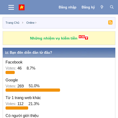
Đăng nhập
Đăng ký
Trang Chủ
Online
Những nhiệm vụ kiếm tiền
Bạn đến diễn đàn từ đâu?
Facebook
Votes:
46
8.7%
Google
Votes:
269
51.0%
Từ 1 trang web khác
Votes:
112
21.3%
Có người giới thiệu