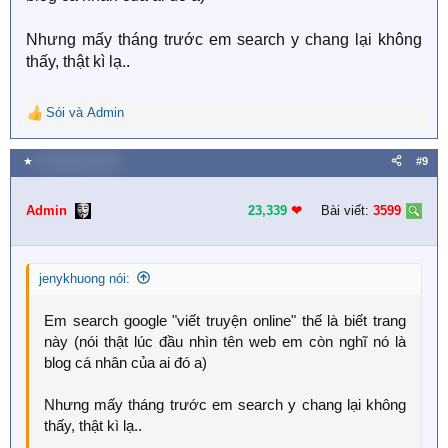
Nhưng mấy tháng trước em search y chang lại không
thấy, thật kì lạ..
Sói
và
Admin
R
e
a
★
5 Tháng ba 2019
#9
c
t
i
Admin
23,339
❤︎
Bài viết:
3599
o
n
s
jenykhuong nói:
:
Em search google "viết truyện online" thế là biết trang
này (nói thật lúc đầu nhìn tên web em còn nghĩ nó là
blog cá nhân của ai đó a)
Nhưng mấy tháng trước em search y chang lại không
thấy, thật kì lạ..