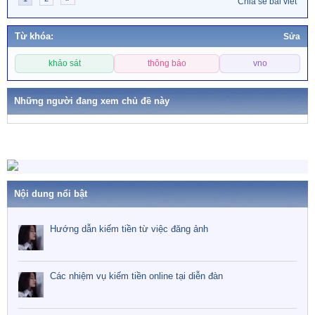
Chia sẻ bài viết
t
i
Từ khóa:
Sửa
o
n
T
s
khảo sát
thông báo
vno
ừ
:
k
h
Những người đang xem chủ đề này
ó
a
Nội dung nổi bật
Hướng dẫn kiếm tiền từ việc đăng ảnh
Các nhiệm vụ kiếm tiền online tại diễn đàn