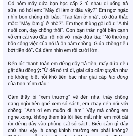
Có hôm mấy đứa bạn học cấp 2 rủ nhau đi uống trà
sữa, nó hỏi em: "Mày đi làm ở đâu vậy?" Em ngơ ngác
nhìn bọn chúng rồi bảo: "Tao làm ở nhà", có đứa thắc
mắc: "Mày làm gì ở nhà?". Em thẹn thùng gãi đầu: "À thì
nuôi con, dạy chồng thôi". Con bạn thân ngồi bên cạnh
vỗ em cái vào đầu, rồi nói với mấy đứa kia: "Nó thường
bảo công việc của nó là ăn bám chồng. Giúp chồng tiêu
bớt tiền đó". Cả đám nhìn em rồi cười lớn.
Đến lúc thanh toán em đứng dậy trả tiền, mấy đứa đều
gật đầu đồng ý: "Ừ để nó trả đi, giai cấp
cầm quyền
như
nó không biết nỗi khổ tiền bạc như giai cấp
lao động
của bọn mình đâu."
Cảm thấy bị "xem thường" về đến nhà, thấy chồng
đang ngồi trên ghế xem sổ sách, em chạy đến nói với
chồng: "Anh ơi em muốn đi làm." Vậy mà chồng em
nghe xong, không thèm trả lời liếc mắt nhìn em một cái
rồi đứng dậy vào phòng cất sổ sách. Biểu cảm gì đây
chứ như vậy là đang khinh thường em phải không?