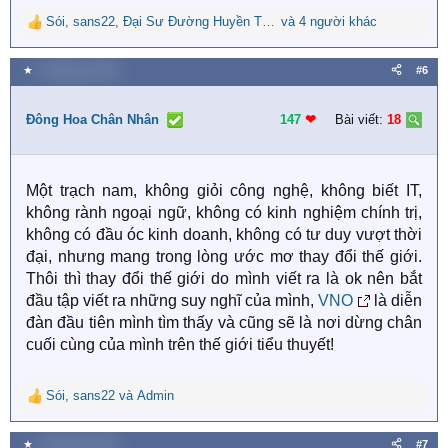
Sói
,
sans22
,
Đại Sư Đường Huyền Trang
và 4 người khác
R
e
a
★
5 Tháng ba 2019
#6
c
t
i
Đông Hoa Chân Nhân
147
❤︎
Bài viết:
18
o
n
s
Một trạch nam, không giỏi công nghệ, không biết IT,
:
không rành ngoại ngữ, không có kinh nghiệm chính trị,
không có đầu óc kinh doanh, không có tư duy vượt thời
đại, nhưng mang trong lòng ước mơ thay đổi thế giới.
Thôi thì thay đổi thế giới do mình viết ra là ok nên bắt
đầu tập viết ra những suy nghĩ của mình,
VNO
là diễn
đàn đầu tiên mình tìm thấy và cũng sẽ là nơi dừng chân
cuối cùng của mình trên thế giới tiểu thuyết!
Sói
,
sans22
và
Admin
R
e
a
★
5 Tháng ba 2019
#7