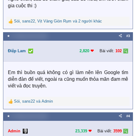
gia cuộc thi :)
Sói
,
sans22
,
Vịt Vàng Giòn Rụm
và 2 người khác
R
e
a
★
27 Tháng mười hai 2018
#3
c
t
i
Điệp Lam
2,820
❤︎
Bài viết:
102
o
n
s
Em thì buồn quá không có gì làm nên lên Google tìm
:
diễn đàn để viết, ngoài ra cũng muốn thỏa mãn đam mê
viết và đọc truyện.
Sói
,
sans22
và
Admin
R
e
a
★
27 Tháng mười hai 2018
#4
c
t
i
Admin
23,339
❤︎
Bài viết:
3599