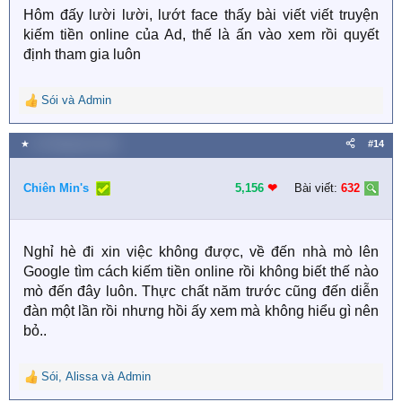
Hôm đấy lười lười, lướt face thấy bài viết viết truyện
:
kiếm tiền online của Ad, thế là ấn vào xem rồi quyết
định tham gia luôn
Sói
và
Admin
R
e
a
★
10 Tháng tám 2019
#14
c
t
i
Chiên Min's
5,156
❤︎
Bài viết:
632
o
n
s
Nghỉ hè đi xin việc không được, về đến nhà mò lên
:
Google tìm cách kiếm tiền online rồi không biết thế nào
mò đến đây luôn. Thực chất năm trước cũng đến diễn
đàn một lần rồi nhưng hồi ấy xem mà không hiểu gì nên
bỏ..
Sói
,
Alissa
và
Admin
R
e