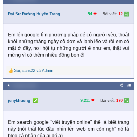
c
t
i
Đại Sư Đường Huyền Trang
54
❤︎
Bài viết:
12
o
n
s
Em lên google tìm phương pháp để có người yêu, thoát
:
khỏi những tháng ngày cô đơn và lạnh lẽo và rồi em có
mặt ở đây, nơi hội tụ những người ế như em, thật vui
mừng vì có thêm nhiều đồng bọn ế!
Sói
,
sans22
và
Admin
R
e
a
★
5 Tháng ba 2019
#8
c
t
i
jenykhuong
9,211
❤︎
Bài viết:
170
o
n
s
Em search google "viết truyện online" thế là biết trang
:
này (nói thật lúc đầu nhìn tên web em còn nghĩ nó là
blog cá nhân của ai đó a)