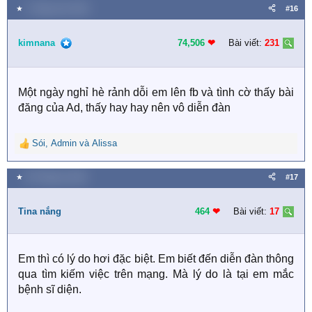
a
★
1 Tháng chín 2019
#16
c
t
i
kimnana
74,506
❤︎
Bài viết:
231
o
n
s
Một ngày nghỉ hè rảnh dỗi em lên fb và tình cờ thấy bài
:
đăng của Ad, thấy hay hay nên vô diễn đàn
Sói
,
Admin
và
Alissa
R
e
a
★
30 Tháng ba 2020
#17
c
t
i
Tina nắng
464
❤︎
Bài viết:
17
o
n
s
Em thì có lý do hơi đặc biệt. Em biết đến diễn đàn thông
:
qua tìm kiếm việc trên mạng. Mà lý do là tại em mắc
bệnh sĩ diện.