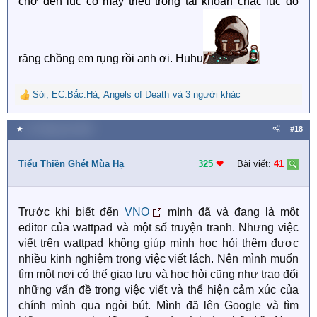
chờ đến lúc có mấy triệu trong tài khoản chắc lúc đó
răng chồng em rụng rồi anh ơi. Huhu
Sói
,
EC.Bắc.Hà
,
Angels of Death
và 3 người khác
R
e
a
★
21 Tháng sáu 2020
#18
c
t
i
Tiểu Thiền Ghét Mùa Hạ
325
❤︎
Bài viết:
41
o
n
s
Trước khi biết đến
VNO
mình đã và đang là một
:
editor của wattpad và một số truyện tranh. Nhưng việc
viết trên wattpad không giúp mình học hỏi thêm được
nhiều kinh nghiệm trong việc viết lách. Nên mình muốn
tìm một nơi có thể giao lưu và học hỏi cũng như trao đổi
những vấn đề trong việc viết và thể hiện cảm xúc của
chính mình qua ngòi bút. Mình đã lên Google và tìm