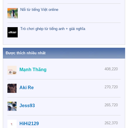
Nối từ tiếng Việt online
Trò chơi ghép từ tiếng anh + giải nghĩa
Được thích nhiều nhất
408,220
Mạnh Thăng
270,720
Aki Re
265,720
Jess93
262,370
HiHi2129