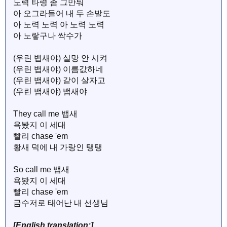
노력 타령 좀 그만둬
아 오그라들어 내 두 손발도
아 노력 노력 아 노력 노력
아 노랗구나 싹수가
(우린 뱁새야) 실망 안 시켜
(우린 뱁새야) 이름값하네
(우린 뱁새야) 같이 살자고
(우린 뱁새야) 뱁새야
They call me 뱁새
욕봤지 이 세대
빨리 chase 'em
황새 덕에 내 가랑인 탱탱
So call me 뱁새
욕봤지 이 세대
빨리 chase 'em
금수저로 태어난 내 선생님
[English translation:]