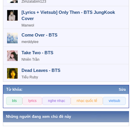
Zimzalabim123
[Lyrics + Vietsub] Only Then - BTS JungKook
Cover
Manwol
Come Over - BTS
merddylee
Take Two - BTS
Nhiên Trần
Dead Leaves - BTS
Tiểu Ruby
Từ khóa:
Sửa
T
bts
lyrics
nghe nhạc
nhạc quốc tế
vietsub
ừ
k
h
Những người đang xem chủ đề này
ó
a