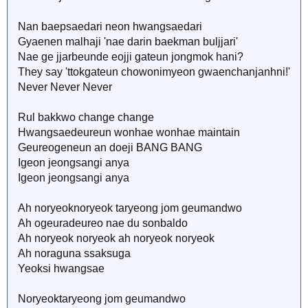
Nan baepsaedari neon hwangsaedari
Gyaenen malhaji 'nae darin baekman buljjari'
Nae ge jjarbeunde eojji gateun jongmok hani?
They say 'ttokgateun chowonimyeon gwaenchanjanhni!'
Never Never Never
Rul bakkwo change change
Hwangsaedeureun wonhae wonhae maintain
Geureogeneun an doeji BANG BANG
Igeon jeongsangi anya
Igeon jeongsangi anya
Ah noryeoknoryeok taryeong jom geumandwo
Ah ogeuradeureo nae du sonbaldo
Ah noryeok noryeok ah noryeok noryeok
Ah noraguna ssaksuga
Yeoksi hwangsae
Noryeoktaryeong jom geumandwo