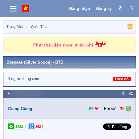
Đăng nhập
Đăng ký
Trang Chủ
Quốc Tế
Phát thẻ điện thoại miễn phí
Baepsae (Silver Spoon) - BTS
1
người đang xem
Theo dõi
★
20 Tháng sáu 2018
#1
Giang Giang
63
❤︎
Bài viết:
35
3293
262