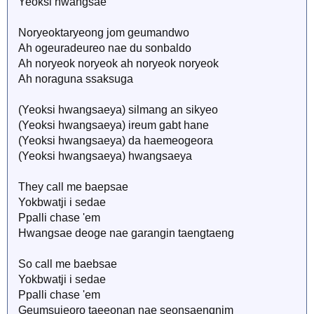
Yeoksi hwangsae
Noryeoktaryeong jom geumandwo
Ah ogeuradeureo nae du sonbaldo
Ah noryeok noryeok ah noryeok noryeok
Ah noraguna ssaksuga
(Yeoksi hwangsaeya) silmang an sikyeo
(Yeoksi hwangsaeya) ireum gabt hane
(Yeoksi hwangsaeya) da haemeogeora
(Yeoksi hwangsaeya) hwangsaeya
They call me baepsae
Yokbwatji i sedae
Ppalli chase 'em
Hwangsae deoge nae garangin taengtaeng
So call me baebsae
Yokbwatji i sedae
Ppalli chase 'em
Geumsujeoro taeeonan nae seonsaengnim