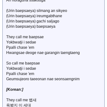
Ah noraguna ssaksuga
(Urin baepsaeya) silmang an sikyeo
(Urin baepsaeya) ireumgabthane
(Urin baepsaeya) gachi saljago
(Urin baepsaeya) baepsaeya
They call me baepsae
Yokbwatji i sedae
Ppalli chase 'em
Hwangsae deoge nae garangin taengtaeng
So call me baepsae
Yokbwatji i sedae
Ppalli chase 'em
Geumsujeoro taeeonan nae seonsaengnim
[Korean:]
They call me 뱁새
욕봤지 이 세대