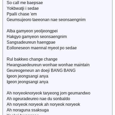
So call me baepsae
Yokbwatji i sedae
Ppalli chase 'em
Geumsujeoro taeeonan nae seonsaengnim
Alba gamyeon yeoljeongpei
Hakgyo gamyeon seonsaengnim
Sangsadeureun haengpae
Eolloneseon maennal myeot po sedae
Rul bakkwo change change
Hwangsaedeureun wonhae wonhae maintain
Geureogeneun an doeji BANG BANG
Igeon jeongsangi anya
Igeon jeongsangi anya
Ah noryeoknoryeok taryeong jom geumandwo
Ah ogeuradeureo nae du sonbaldo
Ah noryeok noryeok ah noryeok noryeok
Ah noraguna ssaksuga