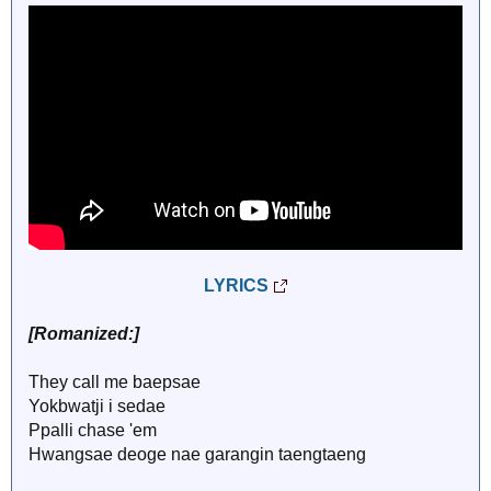
LYRICS
[Romanized:]
They call me baepsae
Yokbwatji i sedae
Ppalli chase 'em
Hwangsae deoge nae garangin taengtaeng