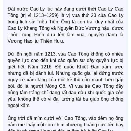
Đất nước Cao Ly lúc này đang dưới thời Cao Ly Cao
Tông (trị vì 1213–1259) là vị vua thứ 23 của Cao Ly
trong lịch sử Triều Tiên. Ông là con trai duy nhất của
Cao Ly Khang Tông và Nguyên Đức Vương hậu, được
Thôi Trung Hiến đưa lên làm vua, nguyên danh là
Vương Hạo, tự Thiên Hựu.
Dù lên ngôi năm 1213, vua Cao Tông không có nhiều
quyền lực cho đến khi các quân sư đầy quyền lực bị
giết hết. Năm 1216, Đế quốc Khiết Đan xâm lược
nhưng đã bị đánh lui. Nhưng quốc gia lại đứng trước
nguy cơ xâm lăng của một kẻ thù còn mạnh hơn gấp
bội, đó là người Mông Cổ. Vị vua trẻ Cao Tông đầy
hùng tâm tráng chí đang rất đau đầu khi quốc gia còn
yếu, không thể có vị đại tướng tài ba giúp ông chống
ngoại xâm.
Ông trời đã mỉm cười với Cao Tông, vào đêm nọ ông
nằm mơ thấy một con chim phượng hoàng cực lớn bay