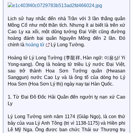
Lịch sử hay nhắc đến nhà Trần với 3 lần thắng quân
Mông Cổ như một thần tích. Nhưng ít ai biết là trên xứ
Cao Ly xa xôi, một dũng tướng Đại Việt cũng đường
hoàng đánh bại quân Nguyên Mông đến 2 lần. Đó
chính là
hoàng tử
Lý Long Tường.
Hoàng tử Lý Long Tường (李龍祥, Hàn ngữ: 이용상/ Yi
Yong-sang). Ông là hoàng tử triều Lý nước Đại Việt,
sau trở thành Hoa Sơn Tướng quân (Hwasan
Sanggun) nước Cao Ly và là ông tổ của dòng họ Lý
Hoa Sơn (Hoa Sơn Lý thị) ngày nay tại Hàn Quốc.
1. Từ Đại Đô Đốc Hải Quân đến người tỵ nạn xứ Cao
Ly
Lý Long Tường sinh năm 1174 (Giáp Ngọ), là con thứ
bảy của vua Lý Anh Tông (trị vì 1138-1175) và Hiền phi
Lê Mỹ Nga. Ông được ban chức Thái sư Thượng trụ