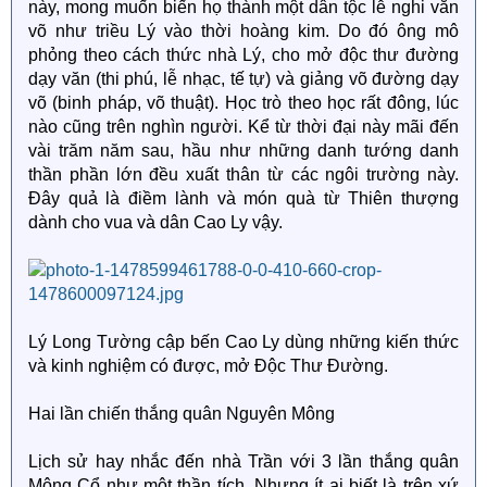
này, mong muốn biến họ thành một dân tộc lễ nghi văn
võ như triều Lý vào thời hoàng kim. Do đó ông mô
phỏng theo cách thức nhà Lý, cho mở độc thư đường
dạy văn (thi phú, lễ nhạc, tế tự) và giảng võ đường dạy
võ (binh pháp, võ thuật). Học trò theo học rất đông, lúc
nào cũng trên nghìn người. Kể từ thời đại này mãi đến
vài trăm năm sau, hầu như những danh tướng danh
thần phần lớn đều xuất thân từ các ngôi trường này.
Đây quả là điềm lành và món quà từ Thiên thượng
dành cho vua và dân Cao Ly vậy.
Lý Long Tường cập bến Cao Ly dùng những kiến thức
và kinh nghiệm có được, mở Độc Thư Đường.
Hai lần chiến thắng quân Nguyên Mông
Lịch sử hay nhắc đến nhà Trần với 3 lần thắng quân
Mông Cổ như một thần tích. Nhưng ít ai biết là trên xứ