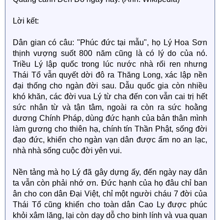
Lời kết:
Dân gian có câu: "Phúc đức tại mẫu", họ Lý Hoa Sơn
thịnh vượng suốt 800 năm cũng là có lý do của nó.
Triều Lý lập quốc trong lúc nước nhà rối ren nhưng
Thái Tổ vẫn quyết dời đô ra Thăng Long, xác lập nền
đại thống cho ngàn đời sau. Dẫu quốc gia còn nhiều
khó khăn, các đời vua Lý từ cha đến con vẫn cai trị hết
sức nhân từ và tận tâm, ngoài ra còn ra sức hoằng
dương Chính Pháp, dùng đức hạnh của bản thân mình
làm gương cho thiên hạ, chính tín Thần Phật, sống đời
đạo đức, khiến cho ngàn vạn dân được ấm no an lạc,
nhà nhà sống cuộc đời yên vui.
Nền tảng mà họ Lý đã gây dựng ấy, đến ngày nay dân
ta vẫn còn phải nhớ ơn. Đức hạnh của họ đâu chỉ ban
ân cho con dân Đại Việt, chỉ một người cháu 7 đời của
Thái Tổ cũng khiến cho toàn dân Cao Ly được phúc
khỏi xâm lăng, lại còn dạy dỗ cho binh lính và vua quan