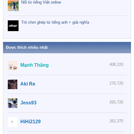
Nối từ tiếng Việt online
Trò chơi ghép từ tiếng anh + giải nghĩa
Được thích nhiều nhất
408,220
Mạnh Thăng
270,720
Aki Re
265,720
Jess93
262,370
HiHi2129