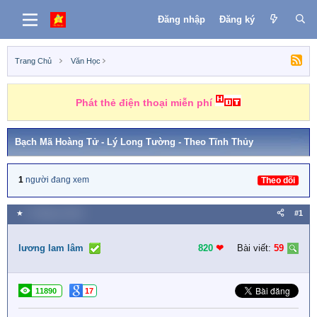
Đăng nhập
Đăng ký
Trang Chủ
Văn Học
Những nhiệm vụ kiếm tiền
Bạch Mã Hoàng Tử - Lý Long Tường - Theo Tĩnh Thủy
1
người đang xem
Theo dõi
★
1 Tháng tư 2019
#1
lương lam lâm
820
❤︎
Bài viết:
59
11890
17