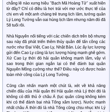
chẳng lẽ nào xưng hiệu "Bạch Mã Hoàng Tử" xuất hiện
từ đây? Chỉ có điều là hơi trái với mơ ước thực tế của
chị em về một anh chàng trẻ trung lịch lãm, tướng quân
Lý Long Tường vẫn oai hùng lịch lãm nhưng năm đó đã
58 tuổi rồi.
Nhà Nguyên nổi tiếng với các chiến dịch trên bộ nhưng
sau này đã phát triển thêm thủy quân để tấn công các
nước như Đại Việt, Cao Ly, Nhật Bản. Lúc ấy lực lượng
gửi đến Cao Ly cũng là lực lượng hùng mạnh ghê gớm.
Xứ Cao Ly thời đó hải quân không mạnh lắm, vậy vì
sao trong thời gian ngắn lại có thể đánh bại quân
Nguyên Mông cường như thế? Điều này có được hoàn
toàn nhờ công của Lý Long Tường.
Cũng cần nhấn mạnh một chút là, xét về khả năng
chiến đấu của Hải quân thì Hải quân nhà Lý thời đó là
không có đối thủ ở châu Á (lục quân cũng không kém
khi có thể đánh bại nhà Tống xâm lược). Nước mạnh
nhất châu Á thời đó là nhà Tống cũng chịu nhục khi Lý