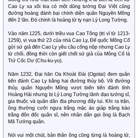
Cao Ly xa xôi kia có một dũng tướng Đại Việt cũng
đường hoàng đánh bại chính diện quân Nguyên Mông
đến 2 lần. Đó chính là hoàng tử tỵ nạn Lý Long Tường.
Vào năm 1225, dưới triều vua Cao Tông (trị vì từ 1213-
1259), vị vua thứ 23 của nhà Cao Ly, Đế quốc Mông Cổ
gửi sứ giả đến Cao Ly yêu cầu cống nộp nhưng Cao Ly
từ chối, đồng thời còn giết chết sứ giả của Mông Cổ là
Trứ Cốc Dư (Chu-ku-yu).
Năm 1232, Đại hãn Oa Khoát Đài (Ogotai) đem quân
tiến đánh Cao Ly bằng hai đường thủy bộ. Về đường
thủy, quân Nguyên Mông vượt biển tiến đánh tỉnh
Hoàng Hải nhưng bị Lý Long Tường lãnh đạo tướng sĩ,
gia thuộc và quân dân địa phương đẩy lui. Khi ra trận,
ông thường cưỡi ngựa trắng mặc áo giáp trắng bào
trắng đôn đốc quân sĩ, nên nhân dân gọi ông là Bạch
Mã Tướng quân.
Nói vui một chút, bản thân ông cũng từng là hoàng tử,