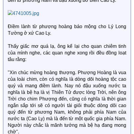
đến từ phương Nam và đậu xuống bờ biển Cao Ly.
Điềm lành từ phượng hoàng báo mộng cho Lý Long
Tường ở xứ Cao Ly.
Thấy giấc mơ quá lạ, ông kể lại cho quan chiêm tinh
của mình nghe, các quan nghe xong rồi đều đồng loạt
tâu rằng:
"Xin chúc mừng hoàng thượng. Phượng Hoàng là vua
của loài chim, còn có nghĩa là dòng dõi hoàng tộc cao
quý và mang điềm lành. Nay nó đậu xuống nước ta
nghĩa là bệ hạ là vị Thiên Tử được lòng Trời, nên ông
Trời cho chim Phượng đến, cũng có nghĩa là thời gian
ngắn sắp tới sẽ có người tài giỏi thuộc dòng dõi cao
quý đến từ phương Nam, không phải phía Nam của
nước ta (Cao Ly) mà là đến từ một quốc gia phía Nam.
Người này chắc là mãnh tướng mà bệ hạ đang mong
chờ".