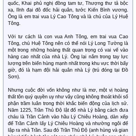
quốc, Khai phủ nghị đồng tam tư, Thượng thư tả bộc
xạ, lĩnh đại đô đốc hải quân, tước Kiến Bình vương.
Ông là em trai vua Lý Cao Tông và là chú của Lý Huệ
Tông.
Với tư cách là con vua Anh Tông, em trai vua Cao
Tông, chú Huệ Tông nên có thể nói Lý Long Tường là
một trong những hoàng thất quan trọng có vai vế vào
hàng cao nhất của nhà Lý. Ông lại nắm trong tay lực
lượng trên biển hùng mạnh nhất trong khu vực thời bấy
giờ, đó là hạm đội hải quân nhà Lý (trú đóng tại Đồ
Sơn).
Nhưng cuộc đời vốn không như là mơ, một vị hoàng
thất tôn quý quyền uy như vậy cũng không thoát khỏi số
phận trầm luân trong thời khắc biến động của lịch sử.
Năm 1225, Trần Thủ Độ lật đổ nhà Lý bằng cách đưa
cháu là Trần Cảnh vào hầu Lý Chiêu Hoàng, dàn xếp
để Trần Cảnh lấy Lý Chiêu Hoàng và nhường ngôi để
lập ra nhà Trần. Sau đó Trần Thủ Độ (anh hùng và gian