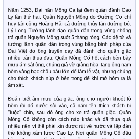
Năm 1253, Đại hãn Mông Ca lại đem quân đánh Cao
Ly lần thứ hai. Quân Nguyên Mông do Đường Cơ chỉ
huy tấn công Hoàng Hải cả đường thủy lẫn đường bộ.
Lý Long Tường lãnh đạo quân dân trong vùng chống
trả quân Nguyên Mông suốt 5 tháng ròng. Các đệ tử và
tướng lãnh quân dân trong vùng bằng binh pháp của
Đại Việt do ông truyền dạy đã đánh cho quân giặc
nhiều trận thua đau. Quân Mông Cổ hết cách bèn bày
mưu ám sát ông, chúng giả vờ giảng hòa, tặng ông năm
hòm vàng bạc châu báu lớn để làm lễ vật, nhưng chúng
cho thích khách núp ở bên trong để khi mở hòm ra là
ám sát.
Đoán biết âm mưu của giặc, ông cho người khoét lỗ
hòm rồi đổ nước sôi vào, cả năm tên thích khách bị
"luộc" chín, sau đó ông cho xe trả quân giặc. Quân
Mông Cổ không còn cách nào khác và đã thua quá
nhiều nên vì thế phải xin được rút về nước và lập đàn
thề không xâm lược Cao Ly. Nơi quân Mông Cổ đầu