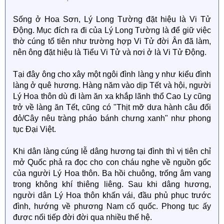
Sống ở Hoa Sơn, Lý Long Tường đặt hiệu là Vi Tử
Động. Mục đích ra đi của Lý Long Tường là để giữ việc
thờ cúng tổ tiên như trường hợp Vi Tử đời Ân đã làm,
nên ông đặt hiệu là Tiểu Vi Tử và nơi ở là Vi Tử Động.
Tại đây ông cho xây một ngôi đình làng y như kiểu đình
làng ở quê hương. Hàng năm vào dịp Tết và hội, người
Lý Hoa thôn dù đi làm ăn xa khắp lãnh thổ Cao Ly cũng
trở về làng ăn Tết, cũng có "Thịt mỡ dưa hành câu đối
đỏ/Cây nêu tràng pháo bánh chưng xanh" như phong
tục Đại Việt.
Khi dân làng cúng lễ dâng hương tại đình thì vị tiên chỉ
mở Quốc phả ra đọc cho con cháu nghe về nguồn gốc
của người Lý Hoa thôn. Ba hồi chuông, trống âm vang
trong không khí thiêng liêng. Sau khi dâng hương,
người dân Lý Hoa thôn khấn vái, đầu phủ phục trước
đình, hướng về phương Nam cố quốc. Phong tục ấy
được nối tiếp đời đời qua nhiều thế hệ.