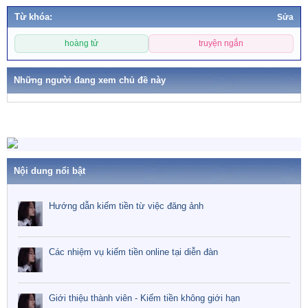
Từ khóa:
Sửa
T
hoàng tử
truyện ngắn
ừ
k
h
Những người đang xem chủ đề này
ó
a
Nội dung nổi bật
Hướng dẫn kiếm tiền từ việc đăng ảnh
Các nhiệm vụ kiếm tiền online tại diễn đàn
Giới thiệu thành viên - Kiếm tiền không giới hạn