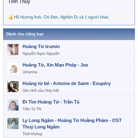
Tĩnh Thủy
Hồ Hướng Anh
,
Chì Đen
,
Nghiên Di
và 1 người khác
R
e
a
Dành cho riêng bạn
c
t
Hoàng Tử Izumin
i
o
Nguyễn Ngọc Nguyên
n
s
Hoàng Tử, Xin Mạn Phép - Joe
:
Johanna
Hoàng tử bé - Antoine de Saint - Exupéry
Góc nhỏ của Ong mật
Đi Tìm Hoàng Tử - Trần Tú
Trần Tú TN
Ly Long Ngâm - Hoàng Tử Hoằng Phàm - OST
Thuỷ Long Ngâm
Thời Không