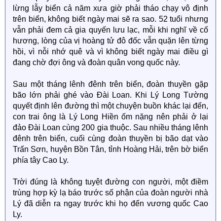
lừng lẫy biển cả năm xưa giờ phải tháo chạy vô định
trên biển, không biết ngày mai sẽ ra sao. 52 tuổi nhưng
vẫn phải đem cả gia quyến lưu lạc, mỗi khi nghĩ về cố
hương, lòng của vị hoàng tử đô đốc vẫn quặn lên từng
hồi, vì nỗi nhớ quê và vì không biết ngày mai điều gì
đang chờ đợi ông và đoàn quân vong quốc này.
Sau một tháng lênh đênh trên biển, đoàn thuyền gặp
bão lớn phải ghé vào Đài Loan. Khi Lý Long Tường
quyết định lên đường thì một chuyện buồn khác lại đến,
con trai ông là Lý Long Hiền ốm nặng nên phải ở lại
đảo Đài Loan cùng 200 gia thuộc. Sau nhiều tháng lênh
đênh trên biển, cuối cùng đoàn thuyền bị bão dạt vào
Trấn Sơn, huyện Bồn Tân, tỉnh Hoàng Hải, trên bờ biển
phía tây Cao Ly.
Trời đúng là không tuyệt đường con người, một điềm
trùng hợp kỳ lạ báo trước số phận của đoàn người nhà
Lý đã diễn ra ngay trước khi họ đến vương quốc Cao
Ly.