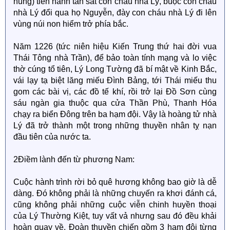
hùng) tiến hành tàn sát con cháu nhà Lý, buộc con cháu
nhà Lý đổi qua họ Nguyễn, đày con cháu nhà Lý đi lên
vùng núi non hiểm trở phía bắc.
Năm 1226 (tức niên hiệu Kiến Trung thứ hai đời vua
Thái Tông nhà Trần), để bảo toàn tính mạng và lo việc
thờ cúng tổ tiên, Lý Long Tường đã bí mật về Kinh Bắc,
vái lạy tạ biệt lăng miếu Đình Bảng, tới Thái miếu thu
gom các bài vị, các đồ tế khí, rồi trở lại Đồ Sơn cùng
sáu ngàn gia thuộc qua cửa Thần Phù, Thanh Hóa
chạy ra biển Đông trên ba hạm đội. Vậy là hoàng tử nhà
Lý đã trở thành một trong những thuyền nhân tỵ nạn
đầu tiên của nước ta.
2Điềm lành đến từ phương Nam:
Cuộc hành trình rời bỏ quê hương không bao giờ là dễ
dàng. Đó không phải là những chuyến ra khơi đánh cá,
cũng không phải những cuộc viễn chinh huyền thoại
của Lý Thường Kiệt, tuy vất vả nhưng sau đó đều khải
hoàn quay về. Đoàn thuyền chiến gồm 3 hạm đội từng