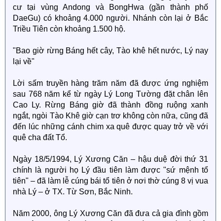
cư tại vùng Andong và BongHwa (gần thành phố
DaeGu) có khoảng 4.000 người. Nhánh còn lại ở Bắc
Triều Tiên còn khoảng 1.500 hộ.
"Bao giờ rừng Báng hết cây, Tào khê hết nước, Lý nay
lại về"
Lời sấm truyền hàng trăm năm đã được ứng nghiệm
sau 768 năm kể từ ngày Lý Long Tường đặt chân lên
Cao Ly. Rừng Báng giờ đã thành đồng ruộng xanh
ngắt, ngòi Tào Khê giờ cạn trơ không còn nữa, cũng đã
đến lúc những cánh chim xa quê được quay trở về với
quê cha đất Tổ.
Ngày 18/5/1994, Lý Xương Căn – hậu duệ đời thứ 31
chính là người họ Lý đầu tiên làm được "sứ mệnh tổ
tiên" – đã làm lễ cúng bái tổ tiên ở nơi thờ cúng 8 vị vua
nhà Lý – ở TX. Từ Sơn, Bắc Ninh.
Năm 2000, ông Lý Xương Căn đã đưa cả gia đình gồm