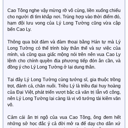
Cao Tông nghe vậy mừng rỡ vô cùng, liền xuống chiếu
cho người đi tìm khắp nơi. Trùng hợp vào thời điểm đó,
hạm đội lưu vong của Lý Long Tường cũng vừa cập
bến Cao Ly.
Thông qua bút đàm và đàm thoại bằng Hán tự mà Lý
Long Tường có thể trình bày thân thế và sự việc của
mình, và cũng qua giấc mộng nói trên nên vua Cao Ly
lệnh cho chính quyền địa phương tiếp đón ân cần, và
đồng ý cho Lý Long Tường ở lại dung thân.
Tại đây Lý Long Tường cùng tướng sĩ, gia thuộc trồng
trọt, đánh cá, chăn nuôi. Triều Lý là triều đại huy hoàng
của Đại Việt, phát triển vượt bậc cả văn trị lẫn võ công,
nên Lý Long Tường lại càng là vị võ tướng tài kiêm văn
võ.
Cảm cái ân tri ngộ của vua Cao Tông, ông đem hết
những sở học đắc ý cả đời mở ra để dạy cho dân xứ