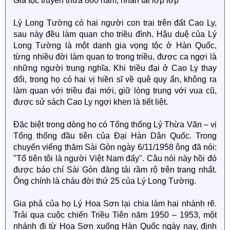
Gia tộc truyền thừa 800 năm, nhân tài lớp lớp
Lý Long Tường có hai người con trai trên đất Cao Ly,
sau này đều làm quan cho triều đình. Hậu duệ của Lý
Long Tường là một danh gia vọng tộc ở Hàn Quốc,
từng nhiều đời làm quan to trong triều, được ca ngợi là
những người trung nghĩa. Khi triều đại ở Cao Ly thay
đổi, trong họ có hai vị hiền sĩ về quê quy ẩn, không ra
làm quan với triều đại mới, giữ lòng trung với vua cũ,
được sử sách Cao Ly ngợi khen là tiết liệt.
Đặc biệt trong dòng họ có Tổng thống Lý Thừa Vãn – vị
Tổng thống đầu tiên của Đại Hàn Dân Quốc. Trong
chuyến viếng thăm Sài Gòn ngày 6/11/1958 ông đã nói:
"Tổ tiên tôi là người Việt Nam đấy". Câu nói này hồi đó
được báo chí Sài Gòn đăng tải rầm rộ trên trang nhất.
Ông chính là cháu đời thứ 25 của Lý Long Tường.
Gia phả của họ Lý Hoa Sơn lại chia làm hai nhánh rẽ.
Trải qua cuộc chiến Triều Tiên năm 1950 – 1953, một
nhánh đi từ Hoa Sơn xuống Hàn Quốc ngày nay, định