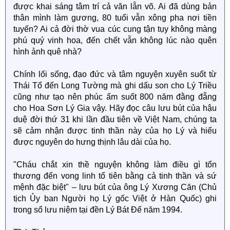
được khai sáng tâm trí cả văn lẫn võ. Ai đã dùng bản
thân mình làm gương, 80 tuổi vẫn xông pha nơi tiền
tuyến? Ai cả đời thờ vua cúc cung tận tụy không màng
phú quý vinh hoa, đến chết vẫn không lúc nào quên
hình ảnh quê nhà?
Chính lối sống, đạo đức và tâm nguyện xuyên suốt từ
Thái Tổ đến Long Tường mà ghi dấu son cho Lý Triều
cũng như tạo nên phúc ấm suốt 800 năm đằng đẵng
cho Hoa Sơn Lý Gia vậy. Hãy đọc câu lưu bút của hậu
duệ đời thứ 31 khi lần đầu tiên về Việt Nam, chúng ta
sẽ cảm nhận được tinh thần này của họ Lý và hiểu
được nguyên do hưng thịnh lâu dài của họ.
"Cháu chắt xin thề nguyện không làm điều gì tổn
thương đến vong linh tổ tiên bằng cả tinh thần và sứ
mệnh đặc biệt" – lưu bút của ông Lý Xương Căn (Chủ
tịch Ủy ban Người họ Lý gốc Việt ở Hàn Quốc) ghi
trong sổ lưu niệm tại đền Lý Bát Đế năm 1994.