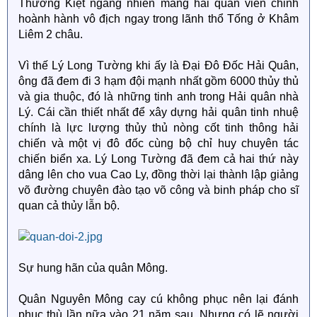
Thường Kiệt ngang nhiên mang hải quân viễn chinh
hoành hành vô địch ngay trong lãnh thổ Tống ở Khâm
Liêm 2 châu.
Vì thế Lý Long Tường khi ấy là Đại Đô Đốc Hải Quân,
ông đã đem đi 3 hạm đội mạnh nhất gồm 6000 thủy thủ
và gia thuộc, đó là những tinh anh trong Hải quân nhà
Lý. Cái cần thiết nhất để xây dựng hải quân tinh nhuệ
chính là lực lượng thủy thủ nòng cốt tinh thông hải
chiến và một vị đô đốc cùng bộ chỉ huy chuyên tác
chiến biển xa. Lý Long Tường đã đem cả hai thứ này
dâng lên cho vua Cao Ly, đồng thời lại thành lập giảng
võ đường chuyên đào tạo võ công và binh pháp cho sĩ
quan cả thủy lẫn bộ.
Sự hung hãn của quân Mông.
Quân Nguyên Mông cay cú không phục nên lại đánh
phục thù lần nữa vào 21 năm sau. Nhưng có lẽ người