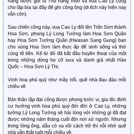
hàng được gọi là Thụ hàng môn và vua Cao Ly cũng
cho lập bia tại đây để ghi công ông (di tích này hiện nay
vẫn còn).
Sau chiến công này, vua Cao Ly đổi tên Trấn Sơn thành
Hoa Sơn, phong Lý Long Tường làm Hoa Sơn Quân
hay Hoa Sơn Tướng Quân (Hwasan Sang Gung) ban
cho vùng Hoa Sơn làm thực ấp để sinh sống và thờ
cúng tổ tiên. Kể từ đó đã bắt đầu huyền thoại của một
trong những dòng họ cổ xưa và danh giá nhất Hàn
Quốc – Hoa Sơn Lý Thị.
Vinh hoa phú quý như mây nổi, quê nhà đau đáu mỗi
chiều về
Bản thân lập đại công được phong tước vị, gia tộc định
cư hưởng vinh hoa phú quý đời đời ở Cao Ly, những
tưởng Lý Long Tường sẽ hài lòng với những gì đã đạt
được những năm tháng cuối đời nơi xứ người. Nhưng
trong lòng ông, dẫu có xa xôi cách trở thì nỗi nhớ quê
nhà vẫn thắt ruột mỗi chiều về.