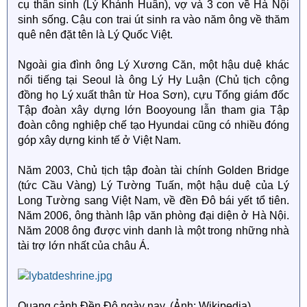
cụ thân sinh (Lý Khánh Huân), vợ và 3 con về Hà Nội
sinh sống. Cậu con trai út sinh ra vào năm ông về thăm
quê nên đặt tên là Lý Quốc Việt.
Ngoài gia đình ông Lý Xương Căn, một hậu duệ khác
nổi tiếng tại Seoul là ông Lý Hy Luận (Chủ tịch cộng
đồng họ Lý xuất thân từ Hoa Sơn), cựu Tổng giám đốc
Tập đoàn xây dựng lớn Booyoung lẫn tham gia Tập
đoàn công nghiệp chế tạo Hyundai cũng có nhiều đóng
góp xây dựng kinh tế ở Việt Nam.
Năm 2003, Chủ tịch tập đoàn tài chính Golden Bridge
(tức Cầu Vàng) Lý Tường Tuấn, một hậu duệ của Lý
Long Tường sang Việt Nam, về đền Đô bái yết tổ tiên.
Năm 2006, ông thành lập văn phòng đại diện ở Hà Nội.
Năm 2008 ông được vinh danh là một trong những nhà
tài trợ lớn nhất của châu Á.
Quang cảnh Đền Đô ngày nay. (Ảnh: Wikipedia)