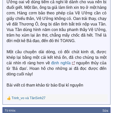
Ưởng oai vệ dùng tiếm cả nghi lễ dành cho vua nên bị
đuổi giết. Một lần, ông ta giả làm lính xin trọ ở một hàng
cơm. Hàng cơm bảo theo phép của Vệ Ưởng cần có
giấy chiếu thân, Vệ Ưởng không có. Oan trái thay, chạy
về đất Thương Ô, ông bị dân tình bắt trói nộp vua Tần.
Vua Tần dùng hình năm con trâu phanh thây Vệ Ưởng,
trăm họ xúm lại ăn thịt, chẳng mấy chốc đã hết. Thế là
đời một kẻ Bá đạo, đến đó thì TOANG.
Một câu chuyện dài dòng, có đôi chút kinh dị, được
khép lại bằng một cái kết khá ổn, đã cho chúng ta một
cái nhìn rõ ràng hơn về
định nghĩa
nguyên thủy của
từ 'Bá đạo'. Hoan hô cho những ai đã đọc được đến
dòng cuối này!
Bài viết có tham khảo từ báo Đại kỉ nguyên
Trinh_vo
và
TânSinh27
R
e
a
Từ khóa:
Sửa