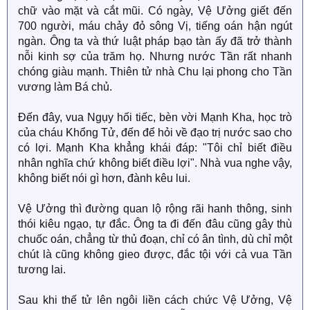
chữ vào mặt và cắt mũi. Có ngày, Vệ Ưởng giết đến
700 người, máu chảy đỏ sông Vị, tiếng oán hận ngút
ngàn. Ông ta và thứ luật pháp bạo tàn ấy đã trở thành
nỗi kinh sợ của trăm họ. Nhưng nước Tần rất nhanh
chóng giàu mạnh. Thiên tử nhà Chu lại phong cho Tần
vương làm Bá chủ.
Đến đây, vua Ngụy hối tiếc, bèn vời Mạnh Kha, học trò
của cháu Khổng Tử, đến để hỏi về đạo trị nước sao cho
có lợi. Mạnh Kha khẳng khái đáp: "Tôi chỉ biết điều
nhân nghĩa chứ không biết điều lợi". Nhà vua nghe vậy,
không biết nói gì hơn, đành kêu lui.
Vệ Ưởng thì đường quan lộ rộng rãi hanh thông, sinh
thói kiêu ngạo, tự đắc. Ông ta đi đến đâu cũng gây thù
chuốc oán, chẳng từ thủ đoạn, chỉ có ân tình, dù chỉ một
chút là cũng không gieo được, đắc tội với cả vua Tần
tương lai.
Sau khi thế tử lên ngôi liền cách chức Vệ Ưởng, Vệ