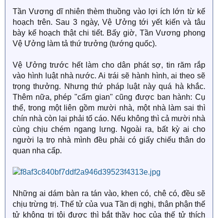
Tần Vương dĩ nhiên thèm thuồng vào lợi ích lớn từ kế
hoạch trên. Sau 3 ngày, Vệ Ưởng tới yết kiến và tâu
bày kế hoạch thật chi tiết. Bấy giờ, Tần Vương phong
Vệ Ưởng làm tả thứ trưởng (tướng quốc).
Vệ Ưởng trước hết làm cho dân phát sợ, tin răm rắp
vào hình luật nhà nước. Ai trái sẽ hành hình, ai theo sẽ
trọng thưởng. Nhưng thứ pháp luật này quá hà khắc.
Thêm nữa, phép "cấm gian" cũng được ban hành: Cụ
thể, trong một liên gồm mười nhà, một nhà làm sai thì
chín nhà còn lại phải tố cáo. Nếu không thì cả mười nhà
cùng chịu chém ngang lưng. Ngoài ra, bất kỳ ai cho
người lạ trọ nhà mình đều phải có giấy chiếu thân do
quan nha cấp.
Những ai dám bàn ra tán vào, khen có, chê có, đều sẽ
chịu trừng trị. Thế tử của vua Tần dị nghị, thân phận thế
tử không trị tội được thì bắt thầy học của thế tử thích