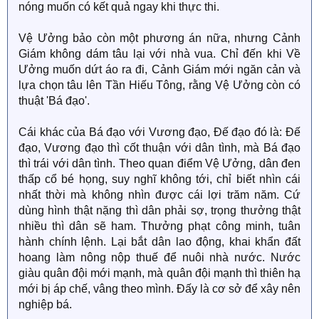
nóng muốn có kết quả ngay khi thực thi.
Vệ Ưởng bảo còn một phương án nữa, nhưng Cảnh
Giám không dám tâu lại với nhà vua. Chỉ đến khi Về
Ưởng muốn dứt áo ra đi, Cảnh Giám mới ngăn cản và
lựa chọn tâu lên Tần Hiếu Tông, rằng Vệ Ưởng còn có
thuật 'Bá đạo'.
Cái khác của Bá đạo với Vương đạo, Đế đạo đó là: Đế
đạo, Vương đạo thì cốt thuận với dân tình, mà Bá đạo
thì trái với dân tình. Theo quan điểm Vệ Ưởng, dân đen
thấp cổ bé họng, suy nghĩ không tới, chỉ biết nhìn cái
nhất thời mà không nhìn được cái lợi trăm năm. Cứ
dùng hình thật nặng thì dân phải sợ, trọng thưởng thật
nhiều thì dân sẽ ham. Thưởng phạt công minh, tuân
hành chính lệnh. Lại bắt dân lao động, khai khẩn đất
hoang làm nông nộp thuế để nuôi nhà nước. Nước
giàu quân đội mới mạnh, mà quân đội mạnh thì thiên hạ
mới bị áp chế, vâng theo mình. Đấy là cơ sở để xây nên
nghiệp bá.