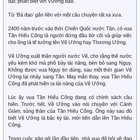
đại; phân biệt với Vương đạo.
Từ 'Bá đạo' gắn liền với một câu chuyện rất xa xưa.
2400 năm trước vào thời Chiến Quốc nước Tần, có vua
Tần Hiếu Công là người đứng đầu bờ cõi và giúp việc
cho ông là tể tướng tên Vệ Ưởng hay Thương Ưởng.
Vệ Ưởng xuất thân người nước Vệ, cho rằng thế nước
yếu kém khó mà phô bày tài năng, bèn bỏ sang Ngụy.
Không được vua Ngụy tin dùng, sau một thời gian Vệ
Ưởng lại nhảy sang Tần. May mắn thay, vua Tần Hiếu
Công đã phát hiện ra tài năng của Vệ Ưởng.
Lúc ấy vua Tần Hiếu Công đang có chính sách cầu
hiền. Trước hết, Vệ Ưởng vào nói chuyện với Cảnh
Giám, sủng thần của Tần Hiếu Công. Ông này sau đó
biết Vệ Ưởng là bậc kỳ tài, mới tiến dẫn lên Tần Hiếu
Công.
Trong cuộc gặp gỡ lần đầu tiên, nhà vua đã hỏi về đạo