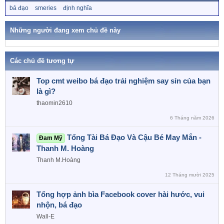
c
T
bá đạo
smeries
định nghĩa
t
ừ
i
k
o
h
Những người đang xem chủ đề này
n
ó
a
s
:
Các chủ đề tương tự
Top cmt weibo bá đạo trải nghiệm say sỉn của bạn
là gì?
thaomin2610
6 Tháng năm 2026
Tổng Tài Bá Đạo Và Cậu Bé May Mắn -
Đam Mỹ
Thanh M. Hoàng
Thanh M.Hoàng
12 Tháng mười 2025
Tổng hợp ảnh bìa Facebook cover hài hước, vui
nhộn, bá đạo
Wall-E