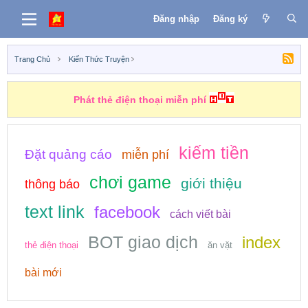
Đăng nhập
Đăng ký
Trang Chủ
Kiến Thức Truyện
Phát thẻ điện thoại miễn phí
kiếm tiền
Đặt quảng cáo
miễn phí
chơi game
giới thiệu
thông báo
text link
facebook
cách viết bài
BOT giao dịch
index
thẻ điện thoại
ăn vặt
bài mới