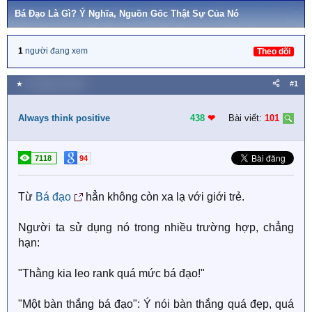
Bá Đạo Là Gì? Ý Nghĩa, Nguồn Gốc Thật Sự Của Nó
1
người đang xem
Theo dõi
★
9 Tháng hai 2020
#1
Always think positive
438
❤︎
Bài viết:
101
7118
94
Từ
Bá đạo
hẳn không còn xa lạ với giới trẻ.
Người ta sử dụng nó trong nhiều trường hợp, chẳng
hạn:
"Thằng kia leo rank quá mức bá đạo!"
"Một bàn thắng bá đạo": Ý nói bàn thắng quá đẹp, quá