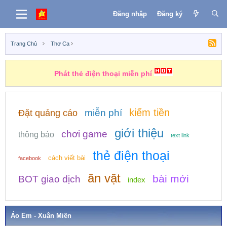
Đăng nhập
Đăng ký
Trang Chủ
Thơ Ca
Phát thẻ điện thoại miễn phí
kiếm tiền
miễn phí
Đặt quảng cáo
giới thiệu
chơi game
thông báo
text link
thẻ điện thoại
cách viết bài
facebook
ăn vặt
bài mới
BOT giao dịch
index
Áo Em - Xuân Miền