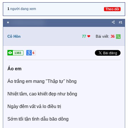
1
người đang xem
Theo dõi
★
19 Tháng mười hai 2018
#1
Cô Hồn
77
❤︎
Bài viết:
36
1383
6
Áo em
Áo trắng em mang "Thập tự" hồng
Nhiệt tâm, cao khiết đẹp như bông
Ngày đêm vất vả lo điều trị
Sớm tối tận tình dẫu bão dông