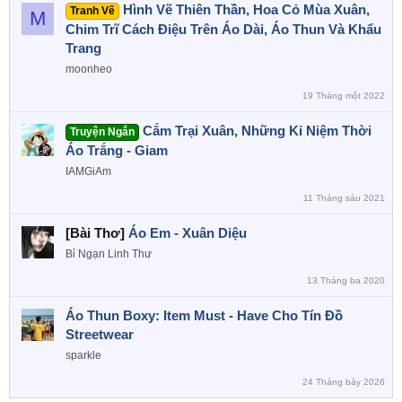
Hình Vẽ Thiên Thần, Hoa Cỏ Mùa Xuân,
Tranh Vẽ
M
Chim Trĩ Cách Điệu Trên Áo Dài, Áo Thun Và Khẩu
Trang
moonheo
19 Tháng một 2022
Cắm Trại Xuân, Những Kỉ Niệm Thời
Truyện Ngắn
Áo Trắng - Giam
IAMGiAm
11 Tháng sáu 2021
[Bài Thơ]
Áo Em - Xuân Diệu
Bỉ Ngạn Linh Thư
13 Tháng ba 2020
Áo Thun Boxy: Item Must - Have Cho Tín Đồ
Streetwear
sparkle
24 Tháng bảy 2026