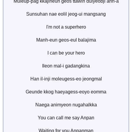
Muleup-pag kkajineun geos ttawin dulyeobji anh-a
Sunsuhan nae eolil jeog-ui mangsang
I'm not a superhero
Manh-eun geos-eul balajima
I can be your hero
Ileon mal-i gadangkina
Han il-inji moleugess-eo jeongmal
Geunde kkog haeyagess-eoyo eomma
Naega animyeon nugahalkka
You can call me say Anpan
Waiting for you Anpanman