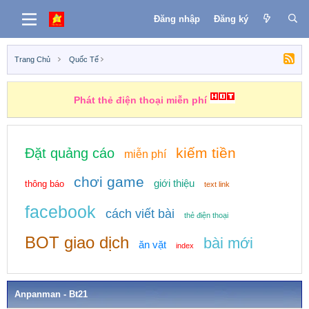
Đăng nhập
Đăng ký
Trang Chủ
Quốc Tế
Phát thẻ điện thoại miễn phí
kiếm tiền
Đặt quảng cáo
miễn phí
chơi game
giới thiệu
thông báo
text link
facebook
cách viết bài
thẻ điện thoại
BOT giao dịch
bài mới
ăn vặt
index
Anpanman - Bt21