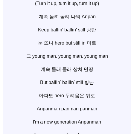
(Turn it up, turn it up, turn it up)
계속 돌려 돌려 나의 Anpan
Keep ballin' ballin' still 방탄
눈 뜨니 hero but still in 미로
그 young man, young man, young man
계속 몰래 몰래 상처 만땅
But ballin' ballin' still 방탄
아파도 hero 두려움은 뒤로
Anpanman panman panman
I'm a new generation Anpanman