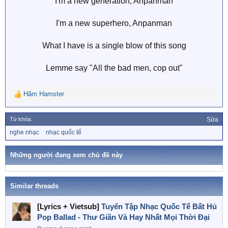
I'm a new generation, Anpanman
I'm a new superhero, Anpanman
What I have is a single blow of this song
Lemme say "All the bad men, cop out"​
Hãm Hamster
R
e
a
Từ khóa:
Sửa
c
T
nghe nhạc
nhạc quốc tế
t
ừ
i
k
o
h
Những người đang xem chủ đề này
n
ó
a
s
:
Similar threads
[Lyrics + Vietsub]
Tuyển Tập Nhạc Quốc Tế Bất Hủ
Pop Ballad - Thư Giãn Và Hay Nhất Mọi Thời Đại