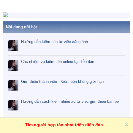
Nội dung nổi bật
Hướng dẫn kiếm tiền từ việc đăng ảnh
Các nhiệm vụ kiếm tiền online tại diễn đàn
Giới thiệu thành viên - Kiếm tiền không giới hạn
Hướng dẫn cách kiếm nhiều xu từ việc giới thiệu bạn bè
Hướng dẫn cách chia sẻ bài viết lên Facebook, Twitter kiếm
Tìm người hợp tác phát triển diễn đàn
tiền