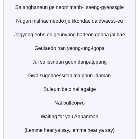
Salanghaneun ge neom manh-i saeng-gyeossgie
Nugun malhae neodo ije kkondae da dwaess-eu
Jagyeog eobs-eo geunyang hadeon geona jal hae
Geulaedo nan yeong-ung-igopa
Jul su issneun geon danpatppang
Gwa sugohaessdan malppun-idaman
Buleum balo nallagalge
Nal bulleojwo
Waiting for you Anpanman
(Lemme hear ya say, lemme hear ya say)