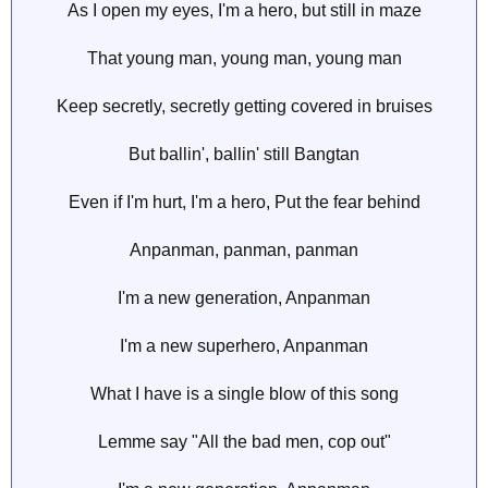
As I open my eyes, I'm a hero, but still in maze
That young man, young man, young man
Keep secretly, secretly getting covered in bruises
But ballin', ballin' still Bangtan
Even if I'm hurt, I'm a hero, Put the fear behind
Anpanman, panman, panman
I'm a new generation, Anpanman
I'm a new superhero, Anpanman
What I have is a single blow of this song
Lemme say "All the bad men, cop out"