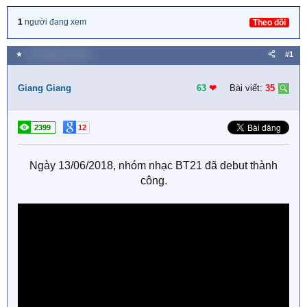
1
người đang xem
Theo dõi
★
15 Tháng sáu 2018
#1
Giang Giang
63
❤︎
Bài viết:
35
2399
12
Ngày 13/06/2018, nhóm nhạc BT21 đã debut thành
công.