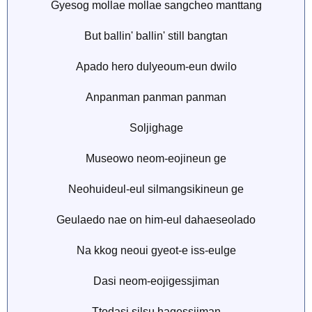
Gyesog mollae mollae sangcheo manttang
But ballin' ballin' still bangtan
Apado hero dulyeoum-eun dwilo
Anpanman panman panman
Soljighage
Museowo neom-eojineun ge
Neohuideul-eul silmangsikineun ge
Geulaedo nae on him-eul dahaeseolado
Na kkog neoui gyeot-e iss-eulge
Dasi neom-eojigessjiman
Ttodasi silsu hagessjiman