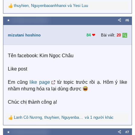
thuyhien
,
Nguyenbaoanhhanoi
và
Yesi Luu
R
e
a
★
25 Tháng mười một 2020
#6
c
t
i
mizutani hoshino
84
❤︎
Bài viết:
20
o
n
s
Tên facebook: Kim Ngọc Châu
:
Like post
Em cũng
like page
từ topic trước rồi ạ. Hôm ý like
nhầm nhưng hóa ra lại dùng được
Chúc chị thành công ạ!
Lanh Cô Nương
,
thuyhien
,
Nguyenbaoanhhanoi
và 1 người khác
R
e
a
★
25 Tháng mười một 2020
#7