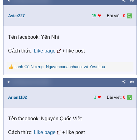
★
25 Tháng mười một 2020
#8
c
t
i
Aster227
15
❤︎
Bài viết:
0
o
n
s
Tên facebook: Yến Nhi
:
Cách thức:
Like page
+ like post
Lanh Cô Nương
,
Nguyenbaoanhhanoi
và
Yesi Luu
R
e
a
★
25 Tháng mười một 2020
#9
c
t
i
Arian1102
3
❤︎
Bài viết:
0
o
n
s
Tên facebook: Nguyễn Quốc Việt
:
Cách thức:
Like page
+ like post