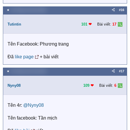
e
a
★
25 Tháng mười một 2020
#16
c
t
i
Tutintin
101
❤︎
Bài viết:
17
o
n
s
Tên Facebook: Phương trang
:
Đã
like page
+ bài viết
★
25 Tháng mười một 2020
#17
Nyny08
109
❤︎
Bài viết:
6
Tên 4r:
@Nyny08
Tên facebook: Tần mịch