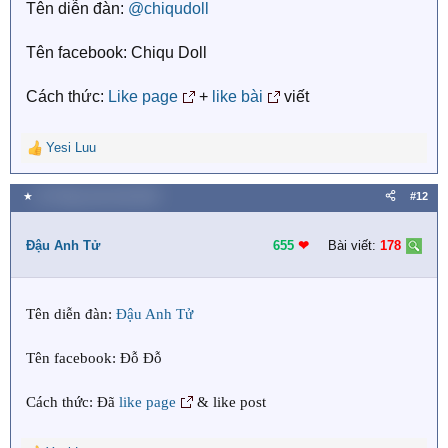
Tên diễn đàn:
@chiqudoll
:
Tên facebook: Chiqu Doll
Cách thức:
Like page
+
like bài
viết
Yesi Luu
R
e
a
★
25 Tháng mười một 2020
#12
c
t
i
Đậu Anh Tử
655
❤︎
Bài viết:
178
o
n
s
Tên diễn đàn:
Đậu Anh Tử
:
Tên facebook: Đỗ Đỗ
Cách thức: Đã
like page
& like post