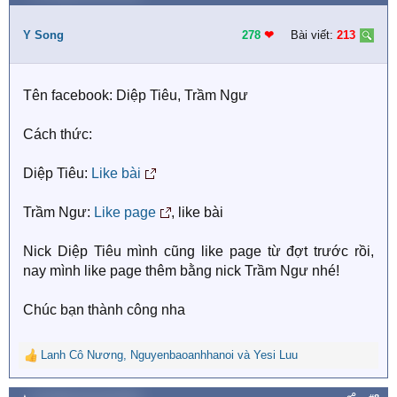
c
t
i
Y Song
278
❤︎
Bài viết:
213
o
n
s
Tên facebook: Diệp Tiêu, Trầm Ngư
:
Cách thức:
Diệp Tiêu:
Like bài
Trầm Ngư:
Like page
, like bài
Nick Diệp Tiêu mình cũng like page từ đợt trước rồi,
nay mình like page thêm bằng nick Trầm Ngư nhé!
Chúc bạn thành công nha
Lanh Cô Nương
,
Nguyenbaoanhhanoi
và
Yesi Luu
R
e
a