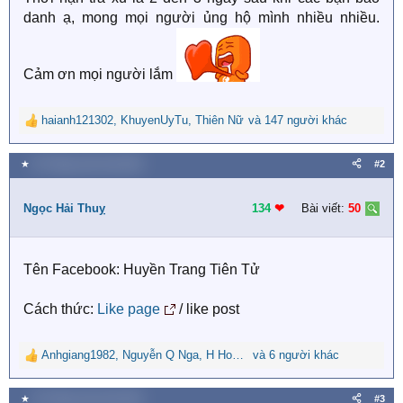
danh ạ, mong mọi người ủng hộ mình nhiều nhiều.
Cảm ơn mọi người lắm
haianh121302
,
KhuyenUyTu
,
Thiên Nữ
và 147 người khác
R
e
a
★
25 Tháng mười một 2020
#2
c
t
i
Ngọc Hải Thuỵ
134
❤︎
Bài viết:
50
o
n
s
Tên Facebook: Huyền Trang Tiên Tử
:
Cách thức:
Like page
/ like post
Anhgiang1982
,
Nguyễn Q Nga
,
H Hoar Byă
và 6 người khác
R
e
a
★
25 Tháng mười một 2020
#3