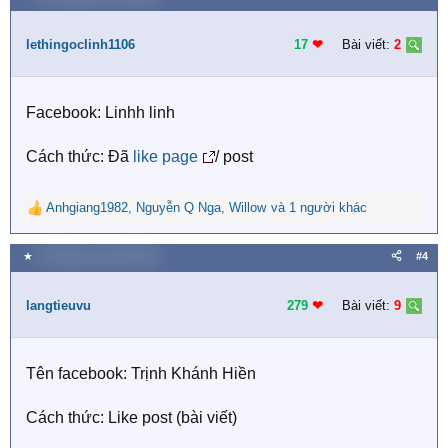
c
t
i
lethingoclinh1106
17
❤︎
Bài viết:
2
o
n
s
Facebook: Linhh linh
:
Cách thức: Đã
like page
/ post
Anhgiang1982
,
Nguyễn Q Nga
,
Willow
và 1 người khác
R
e
a
★
25 Tháng mười một 2020
#4
c
t
i
langtieuvu
279
❤︎
Bài viết:
9
o
n
s
Tên facebook: Trịnh Khánh Hiền
:
Cách thức: Like post (bài viết)