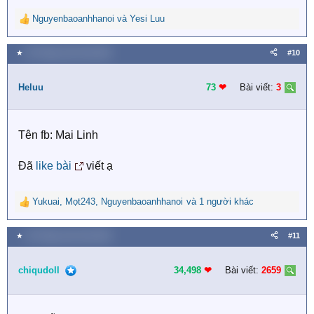
Nguyenbaoanhhanoi
và
Yesi Luu
R
e
a
★
25 Tháng mười một 2020
#10
c
t
i
Heluu
73
❤︎
Bài viết:
3
o
n
s
Tên fb: Mai Linh
:
Đã
like bài
viết ạ
Yukuai
,
Mọt243
,
Nguyenbaoanhhanoi
và 1 người khác
R
e
a
★
25 Tháng mười một 2020
#11
c
t
i
chiqudoll
34,498
❤︎
Bài viết:
2659
o
n
s