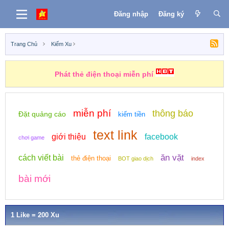
Đăng nhập
Đăng ký
Trang Chủ
Kiếm Xu
Phát thẻ điện thoại miễn phí
miễn phí
thông báo
Đặt quảng cáo
kiếm tiền
text link
giới thiệu
facebook
chơi game
ăn vặt
cách viết bài
thẻ điện thoại
BOT giao dịch
index
bài mới
1 Like = 200 Xu