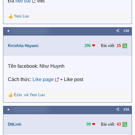
Đã
like bài
viết
Yesi Luu
R
e
a
★
25 Tháng mười một 2020
#18
c
t
i
Kirishita Hayami
396
❤︎
Bài viết:
15
o
n
s
Tên facebook: Như Huynh
:
Cách thức:
Like page
+ Like post
Ezio.
và
Yesi Luu
R
e
a
★
25 Tháng mười một 2020
#19
c
t
i
DttLinh
99
❤︎
Bài viết:
43
o