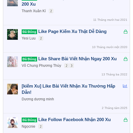
ã
200 Xu
k
Thanh Xuân Kí
2
h
11 Tháng mười hai 2021
ó
a
Đ
Like Page Kiếm Xu Thật Dễ Dàng
Đã Đóng
ã
Yesi Luu
2
k
10 Tháng mười một 2020
h
ó
Đ
Like Share Bài Viết Nhận Ngay 200 Xu
Đã Đóng
a
ã
Võ Chung Phương Thùy
2
3
k
13 Tháng ba 2022
h
ó
B
[kiếm Xu] Like Bài Viết Nhận Xu Thưởng Hấp
a
ì
Dẫn!
n
Dương dương minh
h
2 Tháng tám 2025
c
h
Đ
Like Follow Facebook Nhận 200 Xu
Đã Đóng
ọ
ã
Ngọcnie
2
n
k