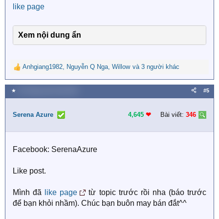
like page
Xem nội dung ẩn
Anhgiang1982
,
Nguyễn Q Nga
,
Willow
và 3 người khác
R
e
a
★
25 Tháng mười một 2020
#5
c
t
i
Serena Azure
4,645
❤︎
Bài viết:
346
o
n
s
Facebook: SerenaAzure
:
Like post.
Mình đã
like page
từ topic trước rồi nha (báo trước
để bạn khỏi nhầm). Chúc bạn buôn may bán đắt^^