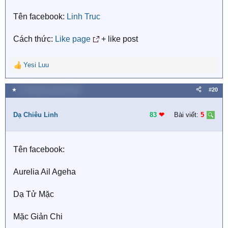
n
s
Tên facebook:
Linh Truc
:
Cách thức:
Like page
+ like post
Yesi Luu
R
e
a
★
25 Tháng mười một 2020
#20
c
t
i
Dạ Chiêu Linh
83
❤︎
Bài viết:
5
o
n
s
Tên facebook:
:
Aurelia Ail Ageha
Dạ Tử Mặc
Mặc Giản Chi