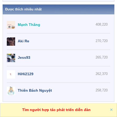
Được thích nhiều nhất
Mạnh Thăng
408,220
Aki Re
270,720
Jess93
265,720
HiHi2129
262,370
Thiên Bách Nguyệt
258,720
One
VN
Trợ giúp
Tìm người hợp tác phát triển diễn đàn
R
S
S