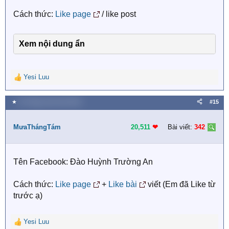
Cách thức:
Like page
/ like post
Xem nội dung ẩn
Yesi Luu
R
e
a
★
25 Tháng mười một 2020
#15
c
t
i
MưaThángTám
20,511
❤︎
Bài viết:
342
o
n
s
Tên Facebook: Đào Huỳnh Trường An
:
Cách thức:
Like page
+
Like bài
viết (Em đã Like từ
trước ạ)
Yesi Luu
R