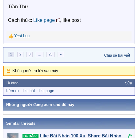
Trần Thư
Cách thức:
Like page
, like post
Yesi Luu
R
e
a
1
2
3
…
23
»
c
Chia sẻ bài viết
t
i
Không mở trả lời sau này.
o
n
s
Từ khóa:
Sửa
:
T
kiếm xu
like bài
like page
ừ
k
h
Những người đang xem chủ đề này
ó
a
Similar threads
Đ
Like Bài Nhận 100 Xu, Share Bài Nhận
Đã Đóng