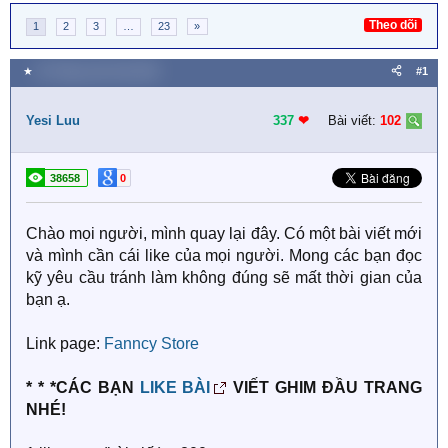
Theo dõi
1
2
3
…
23
»
★
25 Tháng mười một 2020
#1
Yesi Luu
337
❤︎
Bài viết:
102
38658
0
Chào mọi người, mình quay lại đây. Có một bài viết mới
và mình cần cái like của mọi người. Mong các bạn đọc
kỹ yêu cầu tránh làm không đúng sẽ mất thời gian của
bạn ạ.
Link page:
Fanncy Store
* * *CÁC BẠN
LIKE BÀI
VIẾT GHIM ĐẦU TRANG
NHÉ!