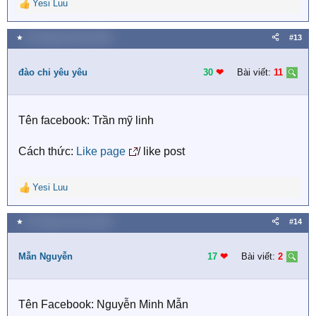
Yesi Luu
R
e
a
★
25 Tháng mười một 2020
#13
c
t
i
đào chi yêu yêu
30
❤︎
Bài viết:
11
o
n
s
Tên facebook: Trần mỹ linh
:
Cách thức:
Like page
/ like post
Yesi Luu
R
e
a
★
25 Tháng mười một 2020
#14
c
t
i
Mẫn Nguyễn
17
❤︎
Bài viết:
2
o
n
s
Tên Facebook: Nguyễn Minh Mẫn
: