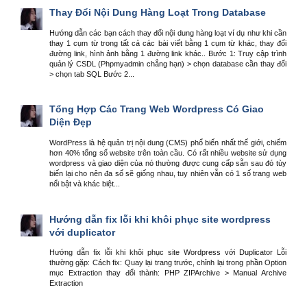
Thay Đổi Nội Dung Hàng Loạt Trong Database
Hướng dẫn các bạn cách thay đổi nội dung hàng loạt ví dụ như khi cần
thay 1 cụm từ trong tất cả các bài viết bằng 1 cụm từ khác, thay đổi
đường link, hình ảnh bằng 1 đường link khác.. Bước 1: Truy cập trình
quản lý CSDL (Phpmyadmin chẳng hạn) > chọn database cần thay đổi
> chọn tab SQL Bước 2...
Tổng Hợp Các Trang Web Wordpress Có Giao
Diện Đẹp
WordPress là hệ quản trị nội dung (CMS) phổ biến nhất thế giới, chiếm
hơn 40% tổng số website trên toàn cầu. Có rất nhiều website sử dụng
wordpress và giao diện của nó thường được cung cấp sẵn sau đó tùy
biến lại cho nên đa số sẽ giống nhau, tuy nhiên vẫn có 1 số trang web
nổi bật và khác biệt...
Hướng dẫn fix lỗi khi khôi phục site wordpress
với duplicator
Hướng dẫn fix lỗi khi khôi phục site Wordpress với Duplicator Lỗi
thường gặp: Cách fix: Quay lại trang trước, chỉnh lại trong phần Option
mục Extraction thay đổi thành: PHP ZIPArchive > Manual Archive
Extraction