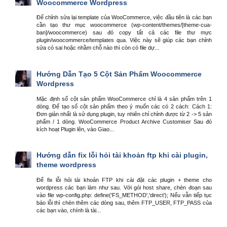
Woocommerce Wordpress
Để chỉnh sửa lại template của WooCommerce, việc đầu tiên là các bạn
cần tạo thư mục woocommerce (wp-content/themes/[theme-cua-
ban]/woocommerce) sau đó copy tất cả các file thư mực
plugin/woocommerce/templates qua. Việc này sẽ giúp các bạn chỉnh
sửa có sai hoặc nhầm chỗ nào thì còn có file dự...
Hướng Dẫn Tạo 5 Cột Sản Phẩm Woocommerce
Wordpress
Mặc định số cột sản phẩm WooCommerce chỉ là 4 sản phẩm trên 1
dòng. Để tạo số cột sản phẩm theo ý muốn các có 2 cách: Cách 1:
Đơn giản nhất là sử dụng plugin, tuy nhiên chỉ chỉnh được từ 2 -> 5 sản
phẩm / 1 dòng. WooCommerce Product Archive Customiser Sau đó
kích hoạt Plugin lên, vào Giao...
Hướng dẫn fix lỗi hỏi tài khoản ftp khi cài plugin,
theme wordpress
Để fix lỗi hỏi tài khoản FTP khi cài đặt các plugin + theme cho
wordpress các bạn làm như sau. Với gói host share, chèn đoạn sau
vào file wp-config.php: define('FS_METHOD','direct'); Nếu vẫn tiếp tục
báo lỗi thì chèn thêm các dòng sau, thêm FTP_USER, FTP_PASS của
các bạn vào, chính là tài...