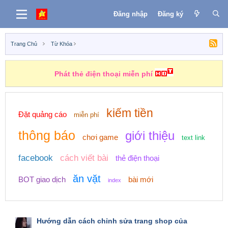
Đăng nhập
Đăng ký
Trang Chủ
Từ Khóa
Phát thẻ điện thoại miễn phí
kiếm tiền
Đặt quảng cáo
miễn phí
thông báo
giới thiệu
chơi game
text link
facebook
cách viết bài
thẻ điện thoại
ăn vặt
BOT giao dịch
bài mới
index
Hướng dẫn cách chỉnh sửa trang shop của