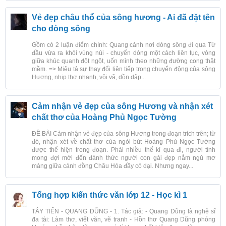
Vẻ đẹp châu thổ của sông hương - Ai đã đặt tên
cho dòng sông
Gồm có 2 luận điểm chính: Quang cảnh nơi dòng sông đi qua Từ
đầu vừa ra khỏi vùng núi - chuyển dòng một cách liên tục, vòng
giữa khúc quanh đột ngột, uốn mình theo những đường cong thật
mềm. => Miêu tả sự thay đổi liên tiếp trong chuyển động của sông
Hương, nhịp thơ nhanh, vội vã, dồn dập...
Cảm nhận vẻ đẹp của sông Hương và nhận xét
chất thơ của Hoàng Phủ Ngọc Tường
ĐỀ BÀI Cảm nhận vẻ đẹp của sông Hương trong đoạn trích trên; từ
đó, nhận xét về chất thơ của ngòi bút Hoàng Phủ Ngọc Tường
được thể hiện trong đoạn. Phải nhiều thế kỉ qua đi, người tình
mong đợi mới đến đánh thức người con gái đẹp nằm ngủ mơ
màng giữa cánh đồng Châu Hóa đầy cỏ dại. Nhưng ngay...
Tổng hợp kiến thức văn lớp 12 - Học kì 1
TÂY TIẾN - QUANG DŨNG - 1. Tác giả: - Quang Dũng là nghệ sĩ
đa tài: Làm thơ, viết văn, vẽ tranh - Hồn thơ Quang Dũng phóng