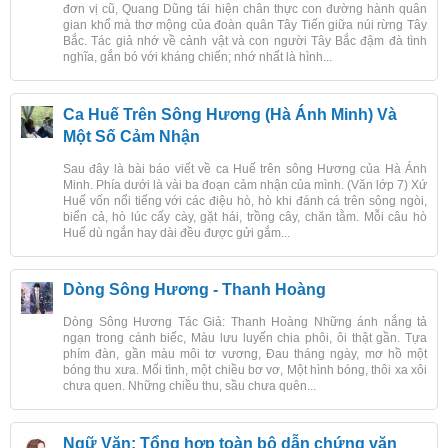
đơn vị cũ, Quang Dũng tái hiện chân thực con đường hành quân
gian khổ mà thơ mộng của đoàn quân Tây Tiến giữa núi rừng Tây
Bắc. Tác giả nhớ về cảnh vật và con người Tây Bắc đậm đà tình
nghĩa, gắn bó với kháng chiến; nhớ nhất là hình...
Ca Huế Trên Sông Hương (Hà Ánh Minh) Và
Một Số Cảm Nhận
Sau đây là bài báo viết về ca Huế trên sông Hương của Hà Ánh
Minh. Phía dưới là vài ba đoạn cảm nhận của mình. (Văn lớp 7) Xứ
Huế vốn nổi tiếng với các điệu hò, hò khi đánh cá trên sông ngòi,
biển cả, hò lúc cấy cày, gặt hái, trồng cây, chăn tằm. Mỗi câu hò
Huế dù ngắn hay dài đều được gửi gắm...
Dòng Sông Hương - Thanh Hoàng
Dòng Sông Hương Tác Giả: Thanh Hoàng Những ánh nắng tả
ngạn trong cánh biếc, Màu lưu luyến chia phôi, ôi thật gần. Tựa
phím đàn, gần màu môi tơ vương, Đau tháng ngày, mơ hồ một
bóng thu xưa. Mối tình, một chiều bơ vơ, Một hình bóng, thôi xa xôi
chưa quen. Những chiều thu, sầu chưa quên...
Ngữ Văn: Tổng hợp toàn bộ dẫn chứng văn