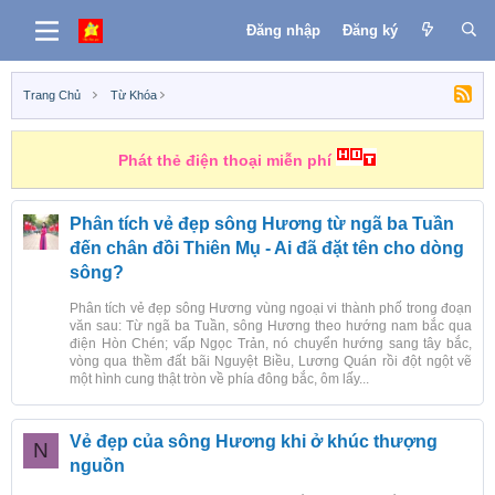
Đăng nhập
Đăng ký
Trang Chủ
Từ Khóa
Phát thẻ điện thoại miễn phí
Phân tích vẻ đẹp sông Hương từ ngã ba Tuần
đến chân đồi Thiên Mụ - Ai đã đặt tên cho dòng
sông?
Phân tích vẻ đẹp sông Hương vùng ngoại vi thành phố trong đoạn
văn sau: Từ ngã ba Tuần, sông Hương theo hướng nam bắc qua
điện Hòn Chén; vấp Ngọc Trản, nó chuyển hướng sang tây bắc,
vòng qua thềm đất bãi Nguyệt Biều, Lương Quán rồi đột ngột vẽ
một hình cung thật tròn về phía đông bắc, ôm lấy...
Vẻ đẹp của sông Hương khi ở khúc thượng
N
nguồn