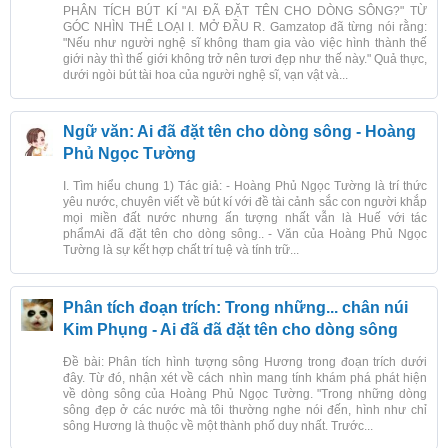
PHÂN TÍCH BÚT KÍ "AI ĐÃ ĐẶT TÊN CHO DÒNG SÔNG?" TỪ
GÓC NHÌN THỂ LOẠI I. MỞ ĐẦU R. Gamzatop đã từng nói rằng:
"Nếu như người nghệ sĩ không tham gia vào việc hình thành thế
giới này thì thế giới không trở nên tươi đẹp như thế này." Quả thực,
dưới ngòi bút tài hoa của người nghệ sĩ, vạn vật và...
Ngữ văn: Ai đã đặt tên cho dòng sông - Hoàng
Phủ Ngọc Tường
I. Tìm hiểu chung 1) Tác giả: - Hoàng Phủ Ngọc Tường là trí thức
yêu nước, chuyên viết về bút kí với đề tài cảnh sắc con người khắp
mọi miền đất nước nhưng ấn tượng nhất vẫn là Huế với tác
phẩmAi đã đặt tên cho dòng sông.. - Văn của Hoàng Phủ Ngọc
Tường là sự kết hợp chất trí tuệ và tính trữ...
Phân tích đoạn trích: Trong những... chân núi
Kim Phụng - Ai đã đã đặt tên cho dòng sông
Đề bài: Phân tích hình tượng sông Hương trong đoạn trích dưới
đây. Từ đó, nhận xét về cách nhìn mang tính khám phá phát hiện
về dòng sông của Hoàng Phủ Ngọc Tường. "Trong những dòng
sông đẹp ở các nước mà tôi thường nghe nói đến, hình như chỉ
sông Hương là thuộc về một thành phố duy nhất. Trước...