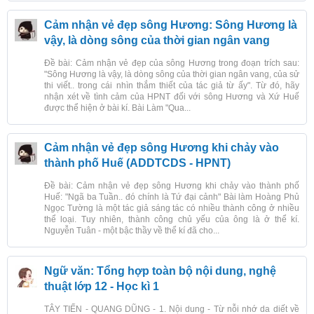
Cảm nhận vẻ đẹp sông Hương: Sông Hương là
vậy, là dòng sông của thời gian ngân vang
Đề bài: Cảm nhận vẻ đẹp của sông Hương trong đoạn trích sau:
"Sông Hương là vậy, là dòng sông của thời gian ngân vang, của sử
thi viết.. trong cái nhìn thắm thiết của tác giả từ ấy". Từ đó, hãy
nhận xét về tình cảm của HPNT đối với sông Hương và Xứ Huế
được thể hiện ở bài kí. Bài Làm "Qua...
Cảm nhận vẻ đẹp sông Hương khi chảy vào
thành phố Huế (ADDTCDS - HPNT)
Đề bài: Cảm nhận vẻ đẹp sông Hương khi chảy vào thành phố
Huế: "Ngã ba Tuần.. đó chính là Tứ đại cảnh" Bài làm Hoàng Phủ
Ngọc Tường là một tác giả sáng tác có nhiều thành công ở nhiều
thể loại. Tuy nhiên, thành công chủ yếu của ông là ở thể kí.
Nguyễn Tuân - một bậc thầy về thể kí đã cho...
Ngữ văn: Tổng hợp toàn bộ nội dung, nghệ
thuật lớp 12 - Học kì 1
TÂY TIẾN - QUANG DŨNG - 1. Nội dung - Từ nỗi nhớ da diết về