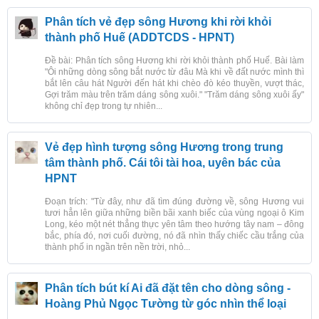
Phân tích vẻ đẹp sông Hương khi rời khỏi
thành phố Huế (ADDTCDS - HPNT)
Đề bài: Phân tích sông Hương khi rời khỏi thành phố Huế. Bài làm
"Ôi những dòng sông bắt nước từ đâu Mà khi về đất nước mình thì
bắt lên câu hát Người đến hát khi chèo đò kéo thuyền, vượt thác,
Gợi trăm màu trên trăm dáng sông xuôi." "Trăm dáng sông xuôi ấy"
không chỉ đẹp trong tự nhiên...
Vẻ đẹp hình tượng sông Hương trong trung
tâm thành phố. Cái tôi tài hoa, uyên bác của
HPNT
Đoạn trích: "Từ đây, như đã tìm đúng đường về, sông Hương vui
tươi hẳn lên giữa những biền bãi xanh biếc của vùng ngoại ô Kim
Long, kéo một nét thẳng thực yên tâm theo hướng tây nam – đông
bắc, phía đó, nơi cuối đường, nó đã nhìn thấy chiếc cầu trắng của
thành phố in ngần trên nền trời, nhỏ...
Phân tích bút kí Ai đã đặt tên cho dòng sông -
Hoàng Phủ Ngọc Tường từ góc nhìn thể loại