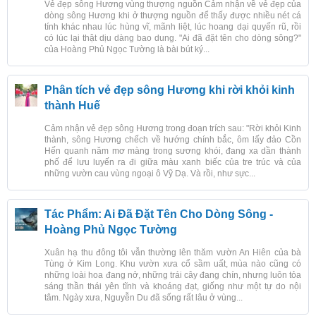
Vẻ đẹp sông Hương vùng thượng nguồn Cảm nhận về vẻ đẹp của
dòng sông Hương khi ở thượng nguồn để thấy được nhiều nét cá
tính khác nhau lúc hùng vĩ, mãnh liệt, lúc hoang dại quyến rũ, rồi
có lúc lại thật dịu dàng bao dung. "Ai đã đặt tên cho dòng sông?"
của Hoàng Phủ Ngọc Tường là bài bút ký...
Phân tích vẻ đẹp sông Hương khi rời khỏi kinh
thành Huế
Cảm nhận vẻ đẹp sông Hương trong đoạn trích sau: "Rời khỏi Kinh
thành, sông Hương chếch về hướng chính bắc, ôm lấy đảo Cồn
Hến quanh năm mơ màng trong sương khói, đang xa dần thành
phố để lưu luyến ra đi giữa màu xanh biếc của tre trúc và của
những vườn cau vùng ngoại ô Vỹ Dạ. Và rồi, như sực...
Tác Phẩm: Ai Đã Đặt Tên Cho Dòng Sông -
Hoàng Phủ Ngọc Tường
Xuân hạ thu đông tôi vẫn thường lên thăm vườn An Hiên của bà
Tùng ở Kim Long. Khu vườn xưa cổ sầm uất, mùa nào cũng có
những loài hoa đang nở, những trái cây đang chín, nhưng luôn tỏa
sáng thần thái yên tĩnh và khoáng đạt, giống như một tự do nội
tâm. Ngày xưa, Nguyễn Du đã sống rất lâu ở vùng...