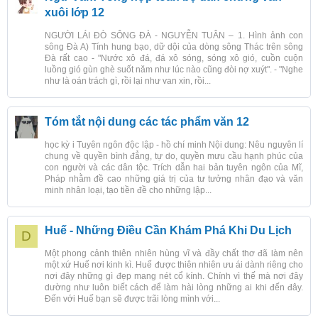
xuôi lớp 12
NGƯỜI LÁI ĐÒ SÔNG ĐÀ - NGUYỄN TUÂN – 1. Hình ảnh con
sông Đà A) Tính hung bạo, dữ dội của dòng sông Thác trên sông
Đà rất cao - "Nước xô đá, đá xô sóng, sóng xô gió, cuồn cuộn
luồng gió gùn ghè suốt năm như lúc nào cũng đòi nợ xuýt". - "Nghe
như là oán trách gì, rồi lại như van xin, rồi...
Tóm tắt nội dung các tác phẩm văn 12
học kỳ i Tuyên ngôn độc lập - hồ chí minh Nội dung: Nêu nguyên lí
chung về quyền bình đẳng, tự do, quyền mưu cầu hạnh phúc của
con người và các dân tộc. Trích dẫn hai bản tuyên ngôn của Mĩ,
Pháp nhằm đề cao những giá trị của tư tưởng nhân đạo và văn
minh nhân loại, tạo tiền đề cho những lập...
Huế - Những Điều Cần Khám Phá Khi Du Lịch
D
Một phong cảnh thiên nhiên hùng vĩ và đầy chất thơ đã làm nên
một xứ Huế nơi kinh kì. Huế được thiên nhiên ưu ái dành riêng cho
nơi đây những gì đẹp mang nét cổ kính. Chính vì thế mà nơi đây
dường như luôn biết cách để làm hài lòng những ai khi đến đây.
Đến với Huế bạn sẽ được trãi lòng mình với...