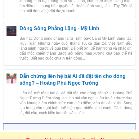
khoáng, hồn hậu, lãng mạn và tài hoa, chất hiện thực - lãng mạn,
âm điệu bi – hùng hòa quyện. 2. Hoàn cảnh sáng tác: - Tây Tiến là
tên một đơn vị bộ đội được thành...
Dòng Sông Phẳng Lặng - Mỹ Linh
Bài hát: Dòng sông phẳng lặng Trình bày: Ca sĩ Mỹ Linh Sáng tác:
Huy Tuấn Những ngày cuối tháng Tư, cả dân tộc Việt Nam đều
lặng mình ngược về quá khứ. Để biết ơn, để trân trọng và khắc ghi
dấu mốc chiến thắng được đổi bằng máu xương của bao thế hệ
trước. Biết bao cuộc chia ly trên dòng...
Dẫn chứng liên hệ bài Ai đã đặt tên cho dòng
sông? – Hoàng Phủ Ngọc Tường
Liên hệ mở rộng bài Ai đã đặt tên cho dòng sông? – Hoàng Phủ
Ngọc Tường Điểm sáng tạo cho bài văn nghị luận từ lâu được đưa
vào khung điểm chính thức của biểu điểm, đáp án các kì thi. Sáng
tạo trong văn nghị luận thể hiện qua nhiều khía cạnh: Cách dùng
từ, đặt câu, cách kiến tạo câu văn, cách...
R