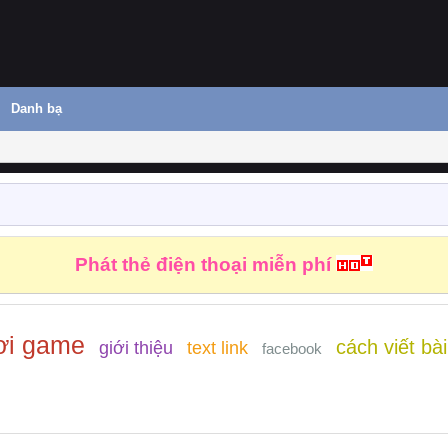
Danh bạ
Phát thẻ điện thoại miễn phí
ơi game
cách viết bài
giới thiệu
text link
facebook