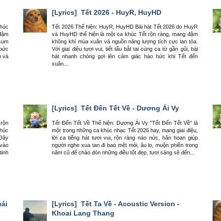
[Lyrics]
Tết 2026 - HuyR, HuyHD
khúc
Tết 2026 Thể hiện: HuyR, HuyHD Bài hát Tết 2026 do HuyR
 đậm
và HuyHD thể hiện là một ca khúc Tết rộn ràng, mang đậm
 sum
không khí mùa xuân và nguồn năng lượng tích cực lan tỏa.
 bức
Với giai điệu tươi vui, tiết tấu bắt tai cùng ca từ gần gũi, bài
h và
hát nhanh chóng gợi lên cảm giác háo hức khi Tết đến
xuân...
[Lyrics]
Tết Đến Tết Về - Dương Ái Vy
 rộn
Tết Đến Tết Về Thể hiện: Dương Ái Vy "Tết Đến Tết Về" là
khúc
một trong những ca khúc nhạc Tết 2026 hay, mang giai điệu,
Đây
lời ca tiếng hát tươi vui, rộn ràng náo nức, hân hoan giúp
 vào
người nghe xua tan đi bao mệt mỏi, âu lo, muộn phiền trong
tinh
năm cũ để chào đón những điều tốt đẹp, tươi sáng sẽ đến...
hái
[Lyrics]
Tết Ta Về - Acoustic Version -
Khoai Lang Thang