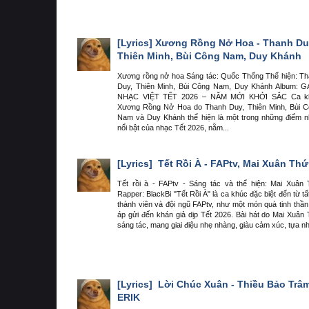
[Lyrics]
Xương Rồng Nở Hoa - Thanh Du
Thiên Minh, Bùi Công Nam, Duy Khánh
Xương rồng nở hoa Sáng tác: Quốc Thống Thể hiện: T
Duy, Thiên Minh, Bùi Công Nam, Duy Khánh Album: 
NHẠC VIỆT TẾT 2026 – NĂM MỚI KHỞI SẮC Ca k
Xương Rồng Nở Hoa do Thanh Duy, Thiên Minh, Bùi 
Nam và Duy Khánh thể hiện là một trong những điểm 
nổi bật của nhạc Tết 2026, nằm...
[Lyrics]
Tết Rồi À - FAPtv, Mai Xuân Thứ
Tết rồi à - FAPtv - Sáng tác và thể hiện: Mai Xuân
Rapper: BlackBi "Tết Rồi À" là ca khúc đặc biệt đến từ tấ
thành viên và đội ngũ FAPtv, như một món quà tinh thầ
áp gửi đến khán giả dịp Tết 2026. Bài hát do Mai Xuân
sáng tác, mang giai điệu nhẹ nhàng, giàu cảm xúc, tựa nh
[Lyrics]
Lời Chúc Xuân - Thiều Bảo Trâm
ERIK