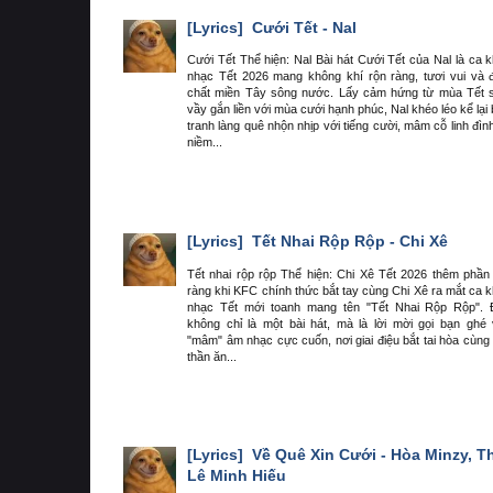
[Lyrics]
Cưới Tết - Nal
Cưới Tết Thể hiện: Nal Bài hát Cưới Tết của Nal là ca 
nhạc Tết 2026 mang không khí rộn ràng, tươi vui và
chất miền Tây sông nước. Lấy cảm hứng từ mùa Tết
vầy gắn liền với mùa cưới hạnh phúc, Nal khéo léo kể lại
tranh làng quê nhộn nhịp với tiếng cười, mâm cỗ linh đìn
niềm...
[Lyrics]
Tết Nhai Rộp Rộp - Chi Xê
Tết nhai rộp rộp Thể hiện: Chi Xê Tết 2026 thêm phần
ràng khi KFC chính thức bắt tay cùng Chi Xê ra mắt ca 
nhạc Tết mới toanh mang tên "Tết Nhai Rộp Rộp". 
không chỉ là một bài hát, mà là lời mời gọi bạn ghé
"mâm" âm nhạc cực cuốn, nơi giai điệu bắt tai hòa cùng 
thần ăn...
[Lyrics]
Về Quê Xin Cưới - Hòa Minzy, T
Lê Minh Hiếu