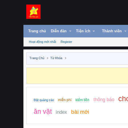
Trang chủ
Diễn đàn
Tiện ích
Thành viên
Hoạt động mới nhất
Register
Trang Chủ
Từ Khóa
ch
thông báo
miễn phí
kiếm tiền
Đặt quảng cáo
ăn vặt
bài mới
index