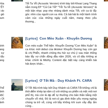
 Hòa
Tết Ta Về (Acoustic Version) trình bày bởi Khoai Lang Thang
TẾT
nằm trong EP "Cả Cái Tết" "Tết Ta Về (Acoustic Version)" là
 do
một bản nhạc pop nhẹ nhàng dành mùa Tết, với ca từ lấy
 gió
góc nhìn của người con xa nhà. Cả bài hát là một hành trình
bum
cảm xúc của những ngày cuối năm, mang theo yêu
thương...
[Lyrics]
Con Mèo Xuân - Khuyến Dương
ính
Con mèo xuân Thể hiện: Khuyến Dương "Con Mèo Xuân" là
mang
ca khúc mới debut của tiktoker Khuyến Dương hay còn gọi
o sự
là chị Phiến, nhanh chóng thu hút sự chú ý sau màn thông
 tấu
báo lấy vợ chấn động đầu năm 2026, và cô dâu không ai
mang
khác chính là Misthy. Content đặc biệt này càng khiến bài
hát được khán...
[Lyrics]
Ơ Tết Mà - Duy Khánh Ft. CARA
 Thể
Ơ Tết Mà trình bày bởi Duy Khánh và CARA Tết không chỉ là
Ninh
thời điểm khép lại năm cũ với những ưu phiền và mệt mỏi nơi
HẠC
phố thị, mà còn là dịp để tự thưởng cho bản thân bằng một
 Ơi
chuyến về nhà. Đó là nơi có gia đình thân yêu mong ngóng
hành
chúng ta trở về, cùng với bầy không khí sum vầy đầy ấm
cúng...