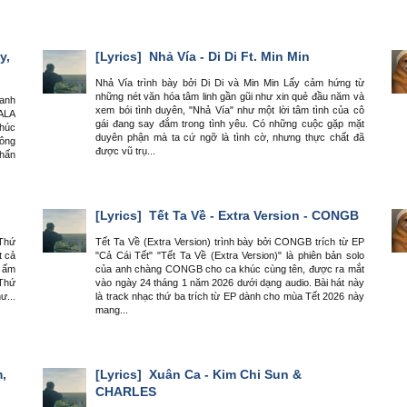
y,
[Lyrics]
Nhả Vía - Di Di Ft. Min Min
Nhả Vía trình bày bởi Di Di và Min Min Lấy cảm hứng từ
những nét văn hóa tâm linh gần gũi như xin quẻ đầu năm và
hanh
xem bói tình duyên, "Nhả Vía" như một lời tâm tình của cô
GALA
gái đang say đắm trong tình yêu. Có những cuộc gặp mặt
húc
duyên phận mà ta cứ ngỡ là tình cờ, nhưng thực chất đã
Công
được vũ trụ...
nhấn
[Lyrics]
Tết Ta Về - Extra Version - CONGB
 Thứ
Tết Ta Về (Extra Version) trình bày bởi CONGB trích từ EP
t cả
"Cả Cái Tết" "Tết Ta Về (Extra Version)" là phiên bản solo
n ấm
của anh chàng CONGB cho ca khúc cùng tên, được ra mắt
 Thứ
vào ngày 24 tháng 1 năm 2026 dưới dạng audio. Bài hát này
ư...
là track nhạc thứ ba trích từ EP dành cho mùa Tết 2026 này
mang...
,
[Lyrics]
Xuân Ca - Kim Chi Sun &
CHARLES