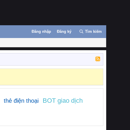
Đăng nhập
Đăng ký
Tìm kiếm
BOT giao dịch
thẻ điện thoại