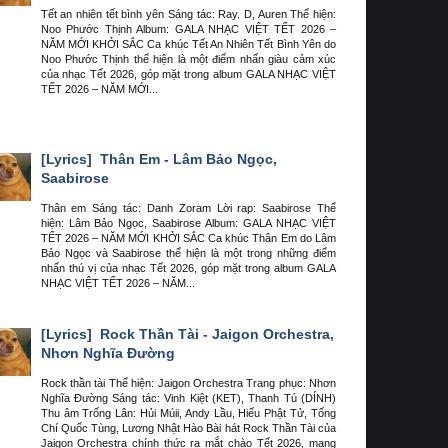
Tết an nhiên tết bình yên Sáng tác: Ray. D, Auren Thể hiện:
Noo Phước Thịnh Album: GALA NHẠC VIỆT TẾT 2026 –
NĂM MỚI KHỞI SẮC Ca khúc Tết An Nhiên Tết Bình Yên do
Noo Phước Thịnh thể hiện là một điểm nhấn giàu cảm xúc
của nhạc Tết 2026, góp mặt trong album GALA NHẠC VIỆT
TẾT 2026 – NĂM MỚI...
[Lyrics]
Thân Em - Lâm Bảo Ngọc,
Saabirose
Thân em Sáng tác: Danh Zoram Lời rap: Saabirose Thể
hiện: Lâm Bảo Ngọc, Saabirose Album: GALA NHẠC VIỆT
TẾT 2026 – NĂM MỚI KHỞI SẮC Ca khúc Thân Em do Lâm
Bảo Ngọc và Saabirose thể hiện là một trong những điểm
nhấn thú vị của nhạc Tết 2026, góp mặt trong album GALA
NHẠC VIỆT TẾT 2026 – NĂM...
[Lyrics]
Rock Thần Tài - Jaigon Orchestra,
Nhơn Nghĩa Đường
Rock thần tài Thể hiện: Jaigon Orchestra Trang phục: Nhơn
Nghĩa Đường Sáng tác: Vinh Kiệt (KET), Thanh Tú (DÍNH)
Thu âm Trống Lân: Hủi Múii, Andy Lầu, Hiếu Phật Tử, Tống
Chí Quốc Tùng, Lương Nhật Hào Bài hát Rock Thần Tài của
Jaigon Orchestra chính thức ra mắt chào Tết 2026, mang