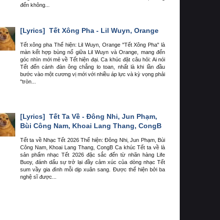
đến không...
[Lyrics]
Tết Xông Pha - Lil Wuyn, Orange
Tết xông pha Thể hiện: Lil Wuyn, Orange "Tết Xông Pha" là
màn kết hợp bùng nổ giữa Lil Wuyn và Orange, mang đến
góc nhìn mới mẻ về Tết hiện đại. Ca khúc đặt câu hỏi: Ai nói
Tết đến cánh đàn ông chẳng lo toan, nhất là khi lần đầu
bước vào một cương vị mới với nhiều áp lực và kỳ vọng phải
"tròn...
[Lyrics]
Tết Ta Về - Đông Nhi, Jun Phạm,
Bùi Công Nam, Khoai Lang Thang, CongB
Tết ta về Nhạc Tết 2026 Thể hiện: Đông Nhi, Jun Phạm, Bùi
Công Nam, Khoai Lang Thang, CongB Ca khúc Tết ta về là
sản phẩm nhạc Tết 2026 đặc sắc đến từ nhãn hàng Life
Buoy, đánh dấu sự trở lại đầy cảm xúc của dòng nhạc Tết
sum vầy gia đình mỗi dịp xuân sang. Được thể hiện bởi ba
nghệ sĩ được...