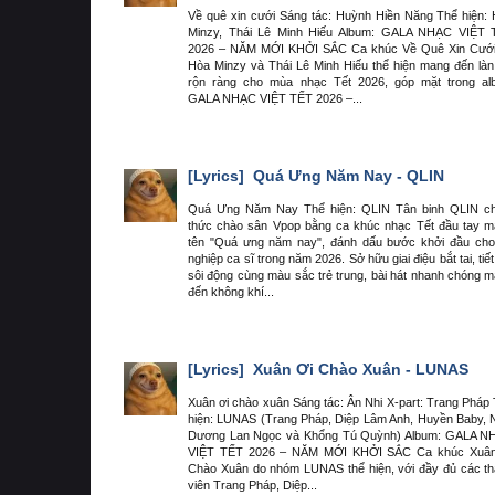
Về quê xin cưới Sáng tác: Huỳnh Hiền Năng Thể hiện:
Minzy, Thái Lê Minh Hiếu Album: GALA NHẠC VIỆT 
2026 – NĂM MỚI KHỞI SẮC Ca khúc Về Quê Xin Cưới
Hòa Minzy và Thái Lê Minh Hiếu thể hiện mang đến làn
rộn ràng cho mùa nhạc Tết 2026, góp mặt trong al
GALA NHẠC VIỆT TẾT 2026 –...
[Lyrics]
Quá Ưng Năm Nay - QLIN
Quá Ưng Năm Nay Thể hiện: QLIN Tân binh QLIN ch
thức chào sân Vpop bằng ca khúc nhạc Tết đầu tay 
tên "Quá ưng năm nay", đánh dấu bước khởi đầu ch
nghiệp ca sĩ trong năm 2026. Sở hữu giai điệu bắt tai, tiết
sôi động cùng màu sắc trẻ trung, bài hát nhanh chóng 
đến không khí...
[Lyrics]
Xuân Ơi Chào Xuân - LUNAS
Xuân ơi chào xuân Sáng tác: Ân Nhi X-part: Trang Pháp
hiện: LUNAS (Trang Pháp, Diệp Lâm Anh, Huyền Baby, 
Dương Lan Ngọc và Khổng Tú Quỳnh) Album: GALA N
VIỆT TẾT 2026 – NĂM MỚI KHỞI SẮC Ca khúc Xuân
Chào Xuân do nhóm LUNAS thể hiện, với đầy đủ các t
viên Trang Pháp, Diệp...