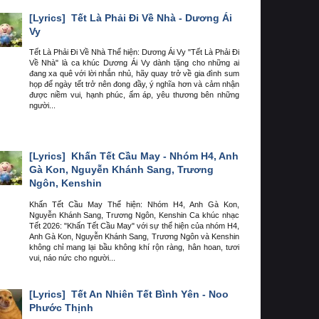
[Lyrics]
Tết Là Phải Đi Về Nhà - Dương Ái
Vy
Tết Là Phải Đi Về Nhà Thể hiện: Dương Ái Vy "Tết Là Phải Đi
Về Nhà" là ca khúc Dương Ái Vy dành tặng cho những ai
đang xa quê với lời nhắn nhủ, hãy quay trở về gia đình sum
họp để ngày tết trở nên đong đầy, ý nghĩa hơn và cảm nhận
được niềm vui, hạnh phúc, ấm áp, yêu thương bên những
người...
[Lyrics]
Khấn Tết Cầu May - Nhóm H4, Anh
Gà Kon, Nguyễn Khánh Sang, Trương
Ngôn, Kenshin
Khấn Tết Cầu May Thể hiện: Nhóm H4, Anh Gà Kon,
Nguyễn Khánh Sang, Trương Ngôn, Kenshin Ca khúc nhạc
Tết 2026: "Khấn Tết Cầu May" với sự thể hiện của nhóm H4,
Anh Gà Kon, Nguyễn Khánh Sang, Trương Ngôn và Kenshin
không chỉ mang lại bầu không khí rộn ràng, hân hoan, tươi
vui, náo nức cho người...
[Lyrics]
Tết An Nhiên Tết Bình Yên - Noo
Phước Thịnh