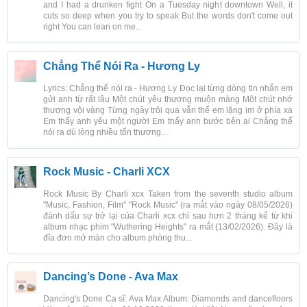
and I had a drunken fight On a Tuesday night downtown Well, it
cuts so deep when you try to speak But the words don't come out
right You can lean on me...
Chẳng Thể Nói Ra - Hương Ly
Lyrics: Chẳng thể nói ra - Hương Ly Đọc lại từng dòng tin nhắn em
gửi anh từ rất lâu Một chút yêu thương muộn màng Một chút nhớ
thương vội vàng Từng ngày trôi qua vẫn thế em lặng im ở phía xa
Em thấy anh yêu một người Em thấy anh bước bên ai Chẳng thể
nói ra dù lòng nhiều tổn thương...
Rock Music - Charli XCX
Rock Music By Charli xcx Taken from the seventh studio album
"Music, Fashion, Film" "Rock Music" (ra mắt vào ngày 08/05/2026)
đánh dấu sự trở lại của Charli xcx chỉ sau hơn 2 tháng kể từ khi
album nhạc phim "Wuthering Heights" ra mắt (13/02/2026). Đây là
đĩa đơn mở màn cho album phòng thu...
Dancing’s Done - Ava Max
Dancing's Done Ca sĩ: Ava Max Album: Diamonds and dancefloors