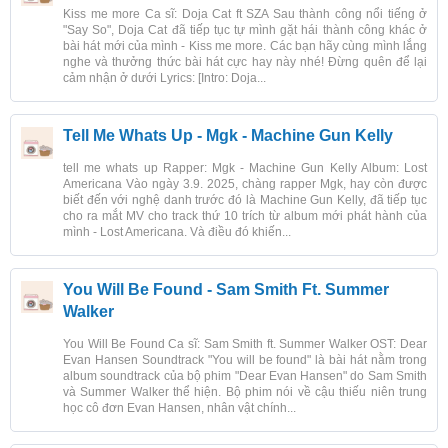
Kiss me more Ca sĩ: Doja Cat ft SZA Sau thành công nổi tiếng ở
"Say So", Doja Cat đã tiếp tục tự mình gặt hái thành công khác ở
bài hát mới của mình - Kiss me more. Các bạn hãy cùng mình lắng
nghe và thưởng thức bài hát cực hay này nhé! Đừng quên để lại
cảm nhận ở dưới Lyrics: [Intro: Doja...
Tell Me Whats Up - Mgk - Machine Gun Kelly
tell me whats up Rapper: Mgk - Machine Gun Kelly Album: Lost
Americana Vào ngày 3.9. 2025, chàng rapper Mgk, hay còn được
biết đến với nghệ danh trước đó là Machine Gun Kelly, đã tiếp tục
cho ra mắt MV cho track thứ 10 trích từ album mới phát hành của
mình - Lost Americana. Và điều đó khiến...
You Will Be Found - Sam Smith Ft. Summer
Walker
You Will Be Found Ca sĩ: Sam Smith ft. Summer Walker OST: Dear
Evan Hansen Soundtrack "You will be found" là bài hát nằm trong
album soundtrack của bộ phim "Dear Evan Hansen" do Sam Smith
và Summer Walker thể hiện. Bộ phim nói về cậu thiếu niên trung
học cô đơn Evan Hansen, nhân vật chính...