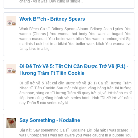
chàng - As it was. Đây cũng là single...
Work B**ch - Britney Spears
Work B**ch Ca sĩ: Britney Spears Album: Britney Jean Lyrics: You
wanna [Chorus:] You wanna hot body You want a bugatti You
wanna maseratti You better work bitch You want a lamborghini Sip
martinis Look hot in a bikini You better work bitch You wanna live
fancy Live in a big...
Đi Để Trở Về 5: Tết Chỉ Cần Được Trở Về (P.1) -
Hương Tràm Ft Tiên Cookie
Đi để trở về 5 Tết chỉ cần được trở về (P. 1) Ca sĩ: Hương Tràm
Nhạc sĩ: Tiên Cookie Sau một thời gian vắng bóng trên thị trường
âm nhạc, nàng ca sĩ Hương Tràm đã quay trở lại, và trở thành ca sĩ
tiếp theo cùng đồng hành với series hành trình "Đi để trở về" năm
nay. Phần 5 của series này là...
Say Something - Kodaline
Bài hát: Say something Ca sĩ: Kodaline Lời bài hát: I was scared, I
was unprepared I was not aware you were caught in a bubble You