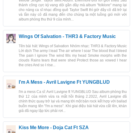
Willow Singer: Taylor swift Album: Evermore Đôi lời giới thiệu Sau
thành công cực kỳ vang dội gần đây mà album "folklore" mang lại
cho nàng ca sĩ nhạc đồng quê Taylor Swift thì giờ đây cô đã trở lại
và lần này cô đã mang đến cho chúng ta một luồng gió mới với
album phòng thu thứ 9 của mình...
Wings Of Salvation - THR3 & Factory Music
Tên bài hát: Wings of Salvation Nhóm nhạc: THR3 & Factory Music
Lời dịch The army I lead The air where I soar The blood that I bleed
The pain I ignore The wind fills my head Smoke morphs with the
clouds Rains tears that were shed Protect those as vowed I hear
the cries And so I rise...
I'm A Mess - Avril Lavigne Ft YUNGBLUD
I'm a mess Ca sĩ: Avril Lavigne ft YUNGBLUD Sau album phòng thu
thứ 12 của mình vừa ra mắt hồi tháng 2.2022, Avril Lavigne đã
chính thức quay trở lại và mang tới một bản rock kết hợp với ballad
buồn mang tên "I'm a mess". Khi giai điệu bài hát vừa cất lên, khán
giả đã ngay lập tức phải rơi...
Kiss Me More - Doja Cat Ft SZA