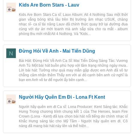
Kids Are Born Stars - Lauv
Kids Are Born Stars Ca sĩ: Lauv Album: All 4 Nothing Sau một thời
gian vắng bóng khá lâu trên thị trường âm nhạc USUK, chàng
nhạc sĩ- ca sĩ tài năng Lauv đã chính thức quay trở lại đường đua
cùng với dự án mới toanh mà anh sắp sửa cho ra mắt - album
phòng thu mới nhất All 4 Nothing. Và "Kids...
Đừng Hỏi Về Anh - Mai Tiến Dũng
N
Bài Hát: Đừng Hỏi Về Anh Ca Sĩ: Mai Tiến Dũng Sáng Tác: Vương
Anh Tú Một bài hát buồn phù hợp với tâm trạng những ngày mưa..
Lời bài hát: Tưởng như quá may mắn gặp được em Anh đã vô tư
chẳng cảm nhận thêm Thấy em với ai đó cạnh bên anh cứ nghĩ là
bạn em Anh vô tư để người ấy bên cạnh...
Người Hãy Quên Em Đi - Lona Ft Kent
Người hãy quên em đi Ca sĩ: Lona Producer: Kent Sáng tác: Khắc
Hưng Trong chương trình chung kết 1 của The Heroes, team Fire
Crown (Lona - Kent) đã lựa chọn bài hát nổi tiếng do chính nhạc sĩ
Khắc Hưng sáng tác cho Mỹ Tâm - Người hãy quên em đi. Cô
nàng đã mang bài hát này lên và thể hiện...