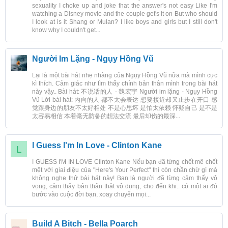
sexuality I choke up and joke that the answer's not easy Like I'm
watching a Disney movie and the couple get's it on But who should
I look at is it Shang or Mulan? I like boys and girls but I still don't
know why I couldn't get...
Người Im Lặng - Ngụy Hồng Vũ
Lại là một bài hát nhẹ nhàng của Ngụy Hồng Vũ nữa mà mình cực
kì thích. Cảm giác như tìm thấy chính bản thân mình trong bài hát
này vậy.. Bài hát: 不说话的人 - 魏宏宇 Người im lặng - Ngụy Hồng
Vũ Lời bài hát: 内向的人 都不太会表达 想要接近却又止步在开口 感
觉跟身边的朋友不太好相处 不是心思坏 是怕太依赖 怀疑自己 是不是
太容易相信 本着毫无防备的想法交流 最后却伤的最深...
I Guess I'm In Love - Clinton Kane
L
I GUESS I'M IN LOVE Clinton Kane Nếu bạn đã từng chết mê chết
mệt với giai điệu của "Here's Your Perfect" thì còn chần chừ gì mà
không nghe thử bài hát này! Bạn là người đã từng cảm thấy vô
vọng, cảm thấy bản thân thật vô dụng, cho đến khi.. có một ai đó
bước vào cuộc đời bạn, xoay chuyển mọi...
Build A Bitch - Bella Poarch