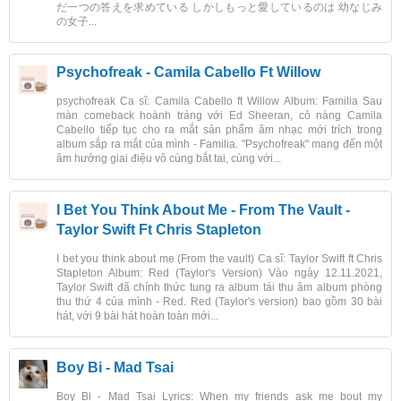
だ一つの答えを求めている しかしもっと愛しているのは 幼なじみ
の女子...
Psychofreak - Camila Cabello Ft Willow
psychofreak Ca sĩ: Camila Cabello ft Willow Album: Familia Sau
màn comeback hoành tráng với Ed Sheeran, cô nàng Camila
Cabello tiếp tục cho ra mắt sản phẩm âm nhạc mới trích trong
album sắp ra mắt của mình - Familia. "Psychofreak" mang đến một
âm hưởng giai điệu vô cùng bắt tai, cùng với...
I Bet You Think About Me - From The Vault -
Taylor Swift Ft Chris Stapleton
I bet you think about me (From the vault) Ca sĩ: Taylor Swift ft Chris
Stapleton Album: Red (Taylor's Version) Vào ngày 12.11.2021,
Taylor Swift đã chính thức tung ra album tái thu âm album phòng
thu thứ 4 của mình - Red. Red (Taylor's version) bao gồm 30 bài
hát, với 9 bài hát hoàn toàn mới...
Boy Bi - Mad Tsai
Boy Bi - Mad Tsai Lyrics: When my friends ask me bout my