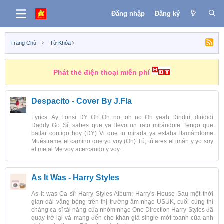
Đăng nhập
Đăng ký
Trang Chủ
Từ Khóa
Phát thẻ điện thoại miễn phí
Despacito - Cover By J.Fla
Lyrics: Ay Fonsi DY Oh Oh no, oh no Oh yeah Diridiri, dirididi
Daddy Go Sí, sabes que ya llevo un rato mirándote Tengo que
bailar contigo hoy (DY) Vi que tu mirada ya estaba llamándome
Muéstrame el camino que yo voy (Oh) Tú, tú eres el imán y yo soy
el metal Me voy acercando y voy...
As It Was - Harry Styles
As it was Ca sĩ: Harry Styles Album: Harry's House Sau một thời
gian dài vắng bóng trên thị trường âm nhạc USUK, cuối cùng thì
chàng ca sĩ tài năng của nhóm nhạc One Direction Harry Styles đã
quay trở lại và mang đến cho khán giả single mới toanh của anh