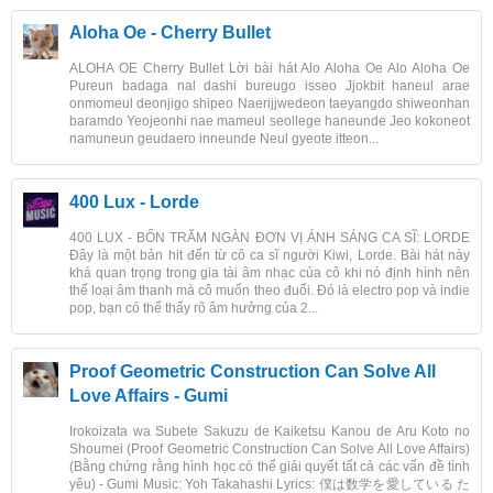
Aloha Oe - Cherry Bullet
ALOHA OE Cherry Bullet Lời bài hát Alo Aloha Oe Alo Aloha Oe
Pureun badaga nal dashi bureugo isseo Jjokbit haneul arae
onmomeul deonjigo shipeo Naerijjwedeon taeyangdo shiweonhan
baramdo Yeojeonhi nae mameul seollege haneunde Jeo kokoneot
namuneun geudaero inneunde Neul gyeote itteon...
400 Lux - Lorde
400 LUX - BỐN TRĂM NGÀN ĐƠN VỊ ÁNH SÁNG CA SĨ: LORDE
Đây là một bản hit đến từ cô ca sĩ người Kiwi, Lorde. Bài hát này
khá quan trọng trong gia tài âm nhạc của cô khi nó định hình nên
thể loại âm thanh mà cô muốn theo đuổi. Đó là electro pop và indie
pop, bạn có thể thấy rõ âm hưởng của 2...
Proof Geometric Construction Can Solve All
Love Affairs - Gumi
Irokoizata wa Subete Sakuzu de Kaiketsu Kanou de Aru Koto no
Shoumei (Proof Geometric Construction Can Solve All Love Affairs)
(Bằng chứng rằng hình học có thể giải quyết tất cả các vấn đề tình
yêu) - Gumi Music: Yoh Takahashi Lyrics: 僕は数学を愛している た