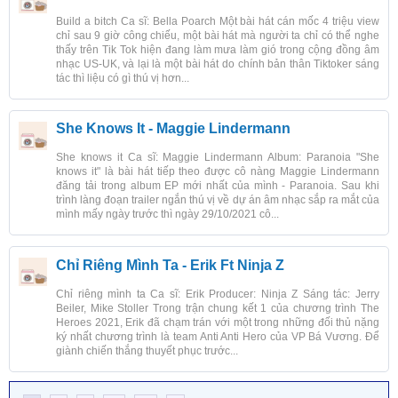
Build a bitch Ca sĩ: Bella Poarch Một bài hát cán mốc 4 triệu view
chỉ sau 9 giờ công chiếu, một bài hát mà người ta chỉ có thể nghe
thấy trên Tik Tok hiện đang làm mưa làm gió trong cộng đồng âm
nhạc US-UK, và lại là một bài hát do chính bản thân Tiktoker sáng
tác thì liệu có gì thú vị hơn...
She Knows It - Maggie Lindermann
She knows it Ca sĩ: Maggie Lindermann Album: Paranoia "She
knows it" là bài hát tiếp theo được cô nàng Maggie Lindermann
đăng tải trong album EP mới nhất của mình - Paranoia. Sau khi
trình làng đoạn trailer ngắn thú vị về dự án âm nhạc sắp ra mắt của
mình mấy ngày trước thì ngày 29/10/2021 cô...
Chỉ Riêng Mình Ta - Erik Ft Ninja Z
Chỉ riêng mình ta Ca sĩ: Erik Producer: Ninja Z Sáng tác: Jerry
Beiler, Mike Stoller Trong trận chung kết 1 của chương trình The
Heroes 2021, Erik đã chạm trán với một trong những đối thủ nặng
ký nhất chương trình là team Anti Anti Hero của VP Bá Vương. Để
giành chiến thắng thuyết phục trước...