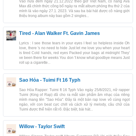
Vào nửa đêm ngày 21.12.2022 theo giờ Việt Nam, cô nàng Ava
Max đã chính thức công bố ngày ra mắt album phòng thu thứ 2 của
mình là vào ngày 27.1. 2023. Và sau ba bài hát được cô nàng giới
thiệu trong album này bao gồm 2 singles...
Tired - Alan Walker Ft. Gavin James
Lyrics : I see those tears in your eyes I feel so helpless inside Oh
love, there 's no need to hide Just let me love you when your heart
is tired Cold hands, red eyes Packed your bags at midnight They'
ve been there for weeks You don 't know what goodbye means Just
roll up a cigarette...
Sao Hỏa - Tuimi Ft 16 Typh
Sao Hỏa Rapper: Tuimi ft 16 Typh Vào ngày 25/8/2021, nữ rapper
Tuimi (King of Rap) đã cho ra mắt sản phẩm âm nhạc của riêng
mình mang tên "Sao Hỏa". Đây là một bản rap love vô cùng ngọt
ngào, với con beat cực chill và cách xử lý melody, câu chữ của
Tuimi được thể hiện rất rõ. Đặc biệt, bài hát...
Willow - Taylor Swift