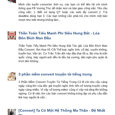
Mình cần tuyển converter thời vụ, các bạn có thể liên hệ với mình
thông qua FB Vương Thư để nhận test và bàn giao công việc Yêu cầu
công việc: 1. Biết sử dụng QT hoặc các web lấy convert 2. Trả
deadline đúng hạn 3. Các bạn không cần phải trả cho mình một bản
mượt như edit nhưng không làm...
Thần Toán Tiểu Manh Phi Siêu Hung Đát - Lỏa
Bôn Đích Man Đầu
Thần Toán Tiểu Manh Phi Siêu Hung Đát Tác giả: Lỏa Bôn Đích Man
Đầu Convert: Âm Họa Vô Cốt Thể loại: ngôn tình, cổ đại, xuyên không,
huyền học Văn án: Cơ Trăn Trăn đời này đầu thai tốt a, lão cha là trấn
quốc công, bảy người anh đều là tiểu bá vương, tiện nghi phu quân là
trích tiên Không...
3 phần mềm convert truyện từ tiếng trung
3 Phần Mềm Convert Truyện Từ Tiếng Trung Có lẽ với nhu cầu càng
ngày càng lớn của độc giả truyện ngôn tình nên số lượng truyện càng
ngày càng nhiều. Vì vậy số lượng editor cũng vì vậy mà tăng lên không
ngừng. Có lẽ việc tìm các bản convert không trùng lặp và yêu cầu dẫn
link hay nguồn là vấn...
[Convert] Ta Có Một Hệ Thống Ma Thần - Đệ Nhất