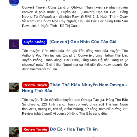
Convert Truyện Cùng Land of Oblivion Thành viên sẽ nhận truyện
convert ở phía dưới: 1, Huyền Ảo - [Convert] Đạo Sư Gia - Hồng
Nương Tử @Aquafina - đã nhận Raw: 道师爷 2, 3, Ngôn Tình - Quay
Về Năm 80: Cô Vợ Nhỏ Cay Nghiệt, Đại Lão Bác Học Sủng Phía Sau
Raw: Link 4, Ngôn Tình - Đô Thị Cực...
[Convert] Góc Nhìn Của Tác Giả
Xuyên Không
L
Tên truyện: Góc nhìn của tác giả Tên tiếng Anh của truyện: The
Author's Pov Tên tác giả: Entrail_JI Converter: Linis Hallow Thể loại:
Xuyên không, Hành động, Hài Hước, Lãng Mạn Độ dài: Đang ra (2
chương/ ngày) Giới thiệu: Người mà cả thế giới đều xoay quanh. Kẻ
đánh bại mọi đối thủ, và...
Thân Thể Kiều Nhuyễn Nam Omega -
Review Truyện
Hồng Thứ Bắc
Tên truyện: Thân thể kiều nhuyễn nam Omega Tác giả: Hồng Thứ Bắc
Số chương: 123 Tình trạng: Hoàn convert, chưa edit Thể loại: Ngôn
tình, ABO, tương lai, tinh tế, vườn trường, nữ công, nam nữ cường. HE
Review (chú ý spoil) Ai quen với Hồng Thứ Bắc cũng đều...
Đỡ Eo - Hoa Tam Thiên
Review Truyện