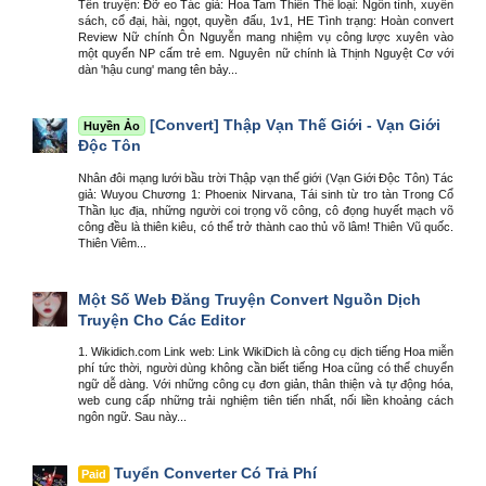
Tên truyện: Đỡ eo Tác giả: Hoa Tam Thiên Thể loại: Ngôn tình, xuyên
sách, cổ đại, hài, ngọt, quyền đấu, 1v1, HE Tình trạng: Hoàn convert
Review Nữ chính Ôn Nguyễn mang nhiệm vụ công lược xuyên vào
một quyển NP cấm trẻ em. Nguyên nữ chính là Thịnh Nguyệt Cơ với
dàn 'hậu cung' mang tên bảy...
[Convert] Thập Vạn Thế Giới - Vạn Giới
Huyền Ảo
Độc Tôn
Nhân đôi mạng lưới bầu trời Thập vạn thế giới (Vạn Giới Độc Tôn) Tác
giả: Wuyou Chương 1: Phoenix Nirvana, Tái sinh từ tro tàn Trong Cổ
Thần lục địa, những người coi trọng võ công, cô đọng huyết mạch võ
công đều là thiên kiêu, có thể trở thành cao thủ võ lâm! Thiên Vũ quốc.
Thiên Viêm...
Một Số Web Đăng Truyện Convert Nguồn Dịch
Truyện Cho Các Editor
1. Wikidich.com Link web: Link WikiDich là công cụ dịch tiếng Hoa miễn
phí tức thời, người dùng không cần biết tiếng Hoa cũng có thể chuyển
ngữ dễ dàng. Với những công cụ đơn giản, thân thiện và tự động hóa,
web cung cấp những trải nghiệm tiên tiến nhất, nối liền khoảng cách
ngôn ngữ. Sau này...
Tuyển Converter Có Trả Phí
Paid