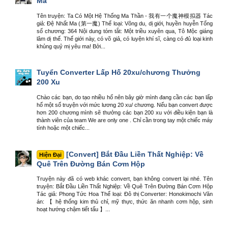
Ma
Tên truyện: Ta Có Một Hệ Thống Ma Thần - 我有一个魔神模拟器 Tác
giả: Đệ Nhất Ma (第一魔) Thể loại: Võng du, dị giới, huyền huyễn Tổng
số chương: 364 Nội dung tóm tắt: Một triều xuyên qua, Tô Mộc giáng
lâm dị thế. Thế giới này, có võ giả, có luyện khí sĩ, càng có đủ loại kinh
khủng quỷ mị yêu ma! Bởi...
Tuyển Converter Lấp Hố 20xu/chương Thưởng
200 Xu
Chào các bạn, do tạo nhiều hố nên bây giờ mình đang cần các bạn lấp
hố một số truyện với mức lương 20 xu/ chương. Nếu bạn convert được
hơn 200 chương mình sẽ thưởng các bạn 200 xu với điều kiện bạn là
thành viên của team We are only one . Chỉ cần trong tay một chiếc máy
tính hoặc một chiếc...
[Convert] Bắt Đầu Liền Thất Nghiệp: Về
Hiện Đại
Quê Trên Đường Bán Cơm Hộp
Truyện này đã có web khác convert, bạn không convert lại nhé. Tên
truyện: Bắt Đầu Liền Thất Nghiệp: Về Quê Trên Đường Bán Cơm Hộp
Tác giả: Phong Tức Hoa Thể loại: Đô thị Converter: Honokimochi Văn
án: 【 hệ thống kim thủ chỉ, mỹ thực, thức ăn nhanh cơm hộp, sinh
hoạt hướng chậm tiết tấu 】...