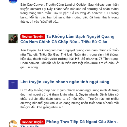
Báo Cáo Convert Truyện Cùng Land of Oblivion Sau khi các bạn nhận
truyện convert Tại Đây Thành viên báo cáo số chương đã hoàn thành
trong tháng theo mẫu: Link truyện: Số chương đã convert: STT trong
bang: Mỗi lần các bạn bổ sung thêm công việc đã hoàn thành trong
tháng, thì vào "sửa" để bổ...
Ta Không Làm Bạch Nguyệt Quang
Review Truyện
Của Nam Chính Cố Chấp Nữa - Triệu Sử Giác
Tên truyện: Ta không làm bạch nguyệt quang của nam chính cố chấp
nữa Tác giả: Triệu Sử Giác Thể loại: Ngôn tình, trọng sinh, hệ thống,
hiện đại, thanh xuân vườn trường, hài, HE. Số chương: 78 Tình trạng:
Hoàn convert Tóm tắt Sở Ân là thiên kim thật vừa được tìm về của Sở
gia. Từ nông...
List truyện xuyên nhanh ngôn tình ngọt sủng
T
Dưới đây là tổng hợp các truyện nhanh nhanh ngọt sủng mình đã từng
đọc mọi người có thể tham khảo nha. 1. Xuyên nhanh: Bệnh kiều cố
chấp vai ác đều đoàn sủng ta cố nếu kiều . Truyện này có nhiều
chương nên thế giới khá là đa dạng nhưng nhân thiết nam nữ chủ mỗi
thế giới đều khá giống nhau nữ...
Phòng Trực Tiếp Dã Ngoại Cầu Sinh -
Review Truyện