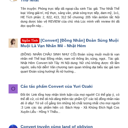
Thư Nhất
Tên truyện: Phòng trực tiếp dã ngoại cầu sinh Tác giả: Thư Nhất Thể
loại: Vòng giải trí, mỹ thực, sảng văn, phát sóng trực tiếp, đam mỹ, 1x1,
HE Tích phân: 2, 822, 413, 312 Số chương: 205 Văn án/tóm tắt: Nội
dung được bảo vệ REVIEW của chủ nhà Lúc mình viết review thì đã
đọc quyển này...
[Convert] [Đồng Nhân] Đoàn Sủng Muội
Ngôn Tình
Muội Là Vạn Nhân Mê - Nhặt Hẻm
(ĐỒNG NHÂN CHÂU SINH NHƯ CỐ) Đoàn sủng muội muội là vạn
nhân mê Thể loại: Đồng nhân, nam nữ thông ăn, sủng, ngọt.. Tác giả:
Nhặt Hẻm Convert bởi Tây Hi Nội dung: Nữ chủ không được tốt lắm
người, siêu hội diễn! Văn chương tam quan không đại biểu tác giả tam
quan! Đoàn sủng hướng! Ất nữ hướng...
Các tác phẩm Convert của Yuri Ozaki
O
Đôi lời: Link tổng hợp nhận bình luận của mọi người! Có thể góp ý, có
thể đề cử, có thể dò hỏi đăng thêm tác phẩm QT các bộ đồng nhân nào
đó ở đây! Tớ sẽ cố gắng tìm những bộ chất lượng nhất cho mọi người
:3 Link các tác phẩm hiện có: Bách Hợp - Xã Khủng Đích Ngã Cos
Xuyên Liễu - Hồng Y Thiều...
Convert truyện cùng land of oblivion