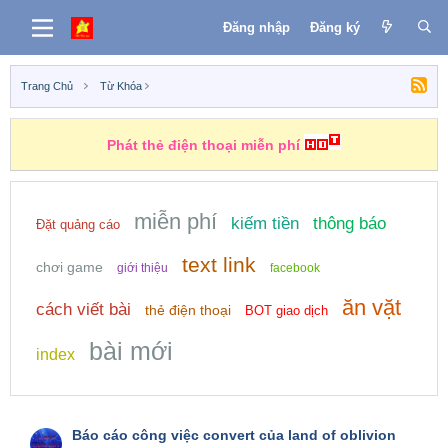
Đăng nhập
Đăng ký
Trang Chủ
Từ Khóa
Phát thẻ điện thoại miễn phí
miễn phí
kiếm tiền
thông báo
Đặt quảng cáo
text link
chơi game
giới thiệu
facebook
ăn vặt
cách viết bài
thẻ điện thoại
BOT giao dịch
bài mới
index
Báo cáo công việc convert của land of oblivion