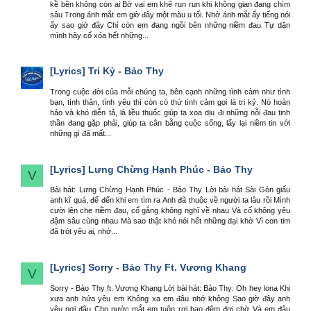
kề bên không còn ai Bờ vai em khẽ run run khi không gian đang chìm
sâu Trong ánh mắt em giờ đây một màu u tối. Nhớ ánh mắt ấy tiếng nói
ấy sao giờ đây Chỉ còn em đang ngồi bên những niềm đau Tự dặn
mình hãy cố xóa hết những...
[Lyrics]
Tri Kỷ - Bảo Thy
Trong cuộc đời của mỗi chúng ta, bên cạnh những tình cảm như tình
bạn, tình thân, tình yêu thì còn có thứ tình cảm gọi là tri kỷ. Nó hoàn
hảo và khó diễn tả, là liều thuốc giúp ta xoa dịu đi những nỗi đau tinh
thần đang gặp phải, giúp ta cân bằng cuộc sống, lấy lại niềm tin với
những gì đã mất...
[Lyrics]
Lưng Chừng Hạnh Phúc - Bảo Thy
V
Bài hát: Lưng Chừng Hạnh Phúc - Bảo Thy Lời bài hát Sài Gòn giấu
anh kĩ quá, để đến khi em tìm ra Anh đã thuộc về người ta lâu rồi Mình
cười lên che niềm đau, cố gắng không nghĩ về nhau Và cố không yêu
đậm sâu cùng nhau Mà sao thật khó nói hết những dại khờ Vì con tim
đã trót yêu ai, nhớ...
[Lyrics]
Sorry - Bảo Thy Ft. Vương Khang
V
Sorry - Bảo Thy ft. Vương Khang Lời bài hát: Bảo Thy: Oh hey lona Khi
xưa anh hứa yêu em Không xa em đâu nhớ không Sao giờ đây anh
yêu nơi đâu Cho nước mắt em tuôn rơi bao đêm đợi chờ Và em đâu