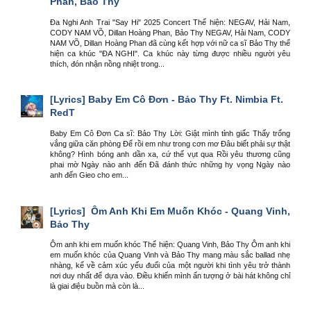
Phan, Bảo Thy
Đa Nghi Anh Trai "Say Hi" 2025 Concert Thể hiện: NEGAV, Hải Nam,
CODY NAM VÕ, Dillan Hoàng Phan, Bảo Thy NEGAV, Hải Nam, CODY
NAM VÕ, Dillan Hoàng Phan đã cùng kết hợp với nữ ca sĩ Bảo Thy thể
hiện ca khúc "ĐA NGHI". Ca khúc này từng được nhiều người yêu
thích, đón nhận nồng nhiệt trong...
[Lyrics]
Baby Em Cô Đơn - Bảo Thy Ft. Nimbia Ft.
RedT
Baby Em Cô Đơn Ca sĩ: Bảo Thy Lời: Giật mình tỉnh giấc Thấy trống
vắng giữa căn phòng Để rồi em như trong cơn mơ Đâu biết phải sự thật
không? Hình bóng anh dần xa, cứ thế vụt qua Rồi yêu thương cũng
phai mờ Ngày nào anh đến Đã đánh thức những hy vọng Ngày nào
anh đến Gieo cho em...
[Lyrics]
Ôm Anh Khi Em Muốn Khóc - Quang Vinh,
Bảo Thy
Ôm anh khi em muốn khóc Thể hiện: Quang Vinh, Bảo Thy Ôm anh khi
em muốn khóc của Quang Vinh và Bảo Thy mang màu sắc ballad nhẹ
nhàng, kể về cảm xúc yếu đuối của một người khi tình yêu trở thành
nơi duy nhất để dựa vào. Điều khiến mình ấn tượng ở bài hát không chỉ
là giai điệu buồn mà còn là...