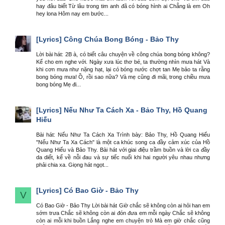
hay đâu biết Từ lâu trong tim anh đã có bóng hình ai Chẳng là em Oh
hey lona Hôm nay em bước...
[Lyrics]
Công Chúa Bong Bóng - Bảo Thy
Lời bài hát: 2B à, có biết câu chuyện về công chúa bong bóng không?
Kể cho em nghe với. Ngày xưa lúc thơ bé, ta thường nhìn mưa hát Và
khi cơn mưa như nặng hạt, lại có bóng nước chợt tan Mẹ bảo ta rằng
bong bóng mưa! Ồ, rồi sao nữa? Và mẹ cũng đi mãi, trong chiều mưa
bong bóng Mẹ đi...
[Lyrics]
Nếu Như Ta Cách Xa - Bảo Thy, Hồ Quang
Hiếu
Bài hát: Nếu Như Ta Cách Xa Trình bày: Bảo Thy, Hồ Quang Hiếu
"Nếu Như Ta Xa Cách" là một ca khúc song ca đầy cảm xúc của Hồ
Quang Hiếu và Bảo Thy. Bài hát với giai điệu trầm buồn và lời ca đầy
da diết, kể về nỗi đau và sự tiếc nuối khi hai người yêu nhau nhưng
phải chia xa. Giọng hát ngọt...
[Lyrics]
Có Bao Giờ - Bảo Thy
V
Có Bao Giờ - Bảo Thy Lời bài hát Giờ chắc sẽ không còn ai hỏi han em
sớm trưa Chắc sẽ không còn ai đón đưa em mỗi ngày Chắc sẽ không
còn ai mỗi khi buồn Lắng nghe em chuyện trò Mà em giờ chắc cũng