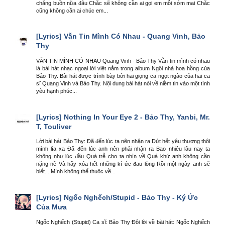
chẳng buồn nữa đâu Chắc sẽ không cần ai gọi em mỗi sớm mai Chắc
cũng không cần ai chúc em...
[Lyrics]
Vẫn Tin Mình Có Nhau - Quang Vinh, Bảo
Thy
VẪN TIN MÌNH CÓ NHAU Quang Vinh - Bảo Thy Vẫn tin mình có nhau
là bài hát nhạc ngoại lời việt nằm trong album Ngôi nhà hoa hồng của
Bảo Thy. Bài hát được trình bày bởi hai giọng ca ngọt ngào của hai ca
sĩ Quang Vinh và Bảo Thy. Nội dung bài hát nói về niềm tin vào một tình
yêu hạnh phúc...
[Lyrics]
Nothing In Your Eye 2 - Bảo Thy, Yanbi, Mr.
T, Touliver
Lời bài hát Bảo Thy: Đã đến lúc ta nên nhận ra Dứt hết yêu thương thôi
mình lìa xa Đã đến lúc anh nên phải nhận ra Bao nhiêu lâu nay ta
không như lúc đầu Quá trễ cho ta nhìn về Quá khứ anh không cần
nặng nề Và hãy xóa hết những kí ức đau lòng Rồi một ngày anh sẽ
biết... Mình không thể thuộc về...
[Lyrics]
Ngốc Nghếch/Stupid - Bảo Thy - Ký Ức
Của Mưa
Ngốc Nghếch (Stupid) Ca sĩ: Bảo Thy Đôi lời về bài hát: Ngốc Nghếch