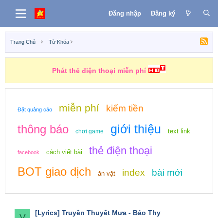
Đăng nhập
Đăng ký
Trang Chủ
Từ Khóa
Phát thẻ điện thoại miễn phí
miễn phí
kiếm tiền
Đặt quảng cáo
giới thiệu
thông báo
text link
chơi game
thẻ điện thoại
cách viết bài
facebook
BOT giao dịch
index
bài mới
ăn vặt
[Lyrics]
Truyền Thuyết Mưa - Bảo Thy
V