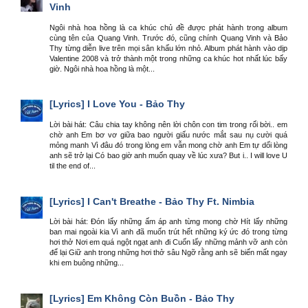
Vinh
Ngôi nhà hoa hồng là ca khúc chủ đề được phát hành trong album
cùng tên của Quang Vinh. Trước đó, cũng chính Quang Vinh và Bảo
Thy từng diễn live trên mọi sân khấu lớn nhỏ. Album phát hành vào dịp
Valentine 2008 và trở thành một trong những ca khúc hot nhất lúc bấy
giờ. Ngôi nhà hoa hồng là một...
[Lyrics]
I Love You - Bảo Thy
Lời bài hát: Câu chia tay không nên lời chôn con tim trong rối bời.. em
chờ anh Em bơ vơ giữa bao người giấu nước mắt sau nụ cười quá
mỏng manh Vì đâu đó trong lòng em vẫn mong chờ anh Em tự dối lòng
anh sẽ trở lại Có bao giờ anh muốn quay về lúc xưa? But i.. I will love U
til the end of...
[Lyrics]
I Can't Breathe - Bảo Thy Ft. Nimbia
Lời bài hát: Đón lấy những ấm áp anh từng mong chờ Hít lấy những
ban mai ngoài kia Vì anh đã muốn trút hết những ký ức đó trong từng
hơi thở Nơi em quá ngột ngạt anh đi Cuốn lấy những mảnh vỡ anh còn
để lại Giữ anh trong những hơi thở sâu Ngỡ rằng anh sẽ biến mất ngay
khi em buông những...
[Lyrics]
Em Không Còn Buồn - Bảo Thy