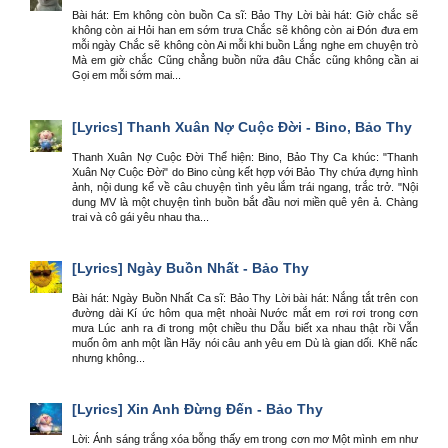
Bài hát: Em không còn buồn Ca sĩ: Bảo Thy Lời bài hát: Giờ chắc sẽ
không còn ai Hỏi han em sớm trưa Chắc sẽ không còn ai Đón đưa em
mỗi ngày Chắc sẽ không còn Ai mỗi khi buồn Lắng nghe em chuyện trò
Mà em giờ chắc Cũng chẳng buồn nữa đâu Chắc cũng không cần ai
Gọi em mỗi sớm mai...
[Lyrics]
Thanh Xuân Nợ Cuộc Đời - Bino, Bảo Thy
Thanh Xuân Nợ Cuộc Đời Thể hiện: Bino, Bảo Thy Ca khúc: "Thanh
Xuân Nợ Cuộc Đời" do Bino cùng kết hợp với Bảo Thy chứa đựng hình
ảnh, nội dung kể về câu chuyện tình yêu lắm trái ngang, trắc trở. "Nội
dung MV là một chuyện tình buồn bắt đầu nơi miền quê yên ả. Chàng
trai và cô gái yêu nhau tha...
[Lyrics]
Ngày Buồn Nhất - Bảo Thy
Bài hát: Ngày Buồn Nhất Ca sĩ: Bảo Thy Lời bài hát: Nắng tắt trên con
đường dài Kí ức hôm qua mệt nhoài Nước mắt em rơi rơi trong cơn
mưa Lúc anh ra đi trong một chiều thu Dẫu biết xa nhau thật rồi Vẫn
muốn ôm anh một lần Hãy nói câu anh yêu em Dù là gian dối. Khẽ nấc
nhưng không...
[Lyrics]
Xin Anh Đừng Đến - Bảo Thy
Lời: Ánh sáng trắng xóa bỗng thấy em trong cơn mơ Một mình em như