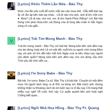
[Lyrics]
Khóc Thêm Lần Nữa - Bảo Thy
Khóc cho lần yêu cuối để nước mắt tan vào mưa nhé.. Dẫu biết bàn tay
ấy sẽ ấm áp bên bàn tay khác.. Lối đi nào cho anh, anh đi tìm một cơn
♥ Mưa? Lối đi nào cho em, em đi tìm Hạnh-Phúc-Riêng? Lời Bài Hát
Dòng chữ phai nhòa trên cát Đừng xóa đi từng dấu chân in hằn Ngọn
sóng xô vào giấc...
[Lyrics]
Trái Tim Mong Manh - Bảo Thy
V
Trái tim mong manh - Bảo Thy Lời bài hát: Mong luôn bên anh đêm nay
cho tim đừng hoài nhớ Lệ rơi mãi tiếc nuối khi xa người chờ mong Đêm
nay xin anh sẽ tìm đến bên mối tình Ngày xưa ta bên nhau sao người
yêu đánh quên? Mong luôn bên anh đêm nay cho em đừng sầu nhớ
Tình yêu đã vĩnh viễn xa...
[Lyrics]
I'm Sorry Babe - Bảo Thy
Bài hát: I'm sorry Babe Ca sỹ: Bảo Thy Lời bài hát: Chuyện từ một đêm
mưa Và người lạnh lùng ra đi Rời xa bóng em Mãi trách anh nhưng
không nhận ra Khoảng cách do em luôn tạo ra Vì lâu nay Chỉ mang thật
nhiều suy nghĩ Về cuộc tình này Cứ quẩn quanh bên anh hoài nghi
Chẳng biết quan...
[Lyrics]
Ngôi Nhà Hoa Hồng - Bảo Thy Ft. Quang