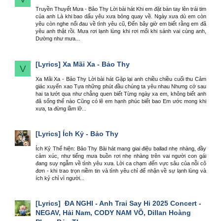
Truyền Thuyết Mưa - Bảo Thy Lời bài hát Khi em đặt bàn tay lên trái tim
của anh Là khi bao dấu yêu xưa bỏng quay về. Ngày xưa dù em còn
yêu còn nghe nổi đau về tình yêu cũ, Đến bây giờ em biết rằng em đã
yêu anh thật rồi. Mưa rơi lạnh lùng khi rơi mổi khi sánh vai cùng anh,
Dường như mưa...
[Lyrics]
Xa Mãi Xa - Bảo Thy
V
Xa Mãi Xa - Bảo Thy Lời bài hát Gặp lại anh chiều chiều cuối thu Cảm
giác xuyến xao Tựa những phút đầu chúng ta yêu nhau Nhưng cớ sau
hai ta lướt qua như chẳng quen biết Từng ngày xa em, không biết anh
đã sống thế nào Cũng có lẽ em hạnh phúc biết bao Em ước mong khi
xưa, ta đừng lầm lỡ...
[Lyrics]
Ích Kỷ - Bảo Thy
Ích Kỷ Thể hiện: Bảo Thy Bài hát mang giai điệu ballad nhẹ nhàng, đầy
cảm xúc, như tiếng mưa buồn rơi nhẹ nhàng trên vai người con gái
đang suy ngẫm về tình yêu xưa. Lời ca chạm đến vực sâu của nỗi cô
đơn - khi trao trọn niềm tin và tình yêu chỉ để nhận về sự lạnh lùng và
ích kỷ chỉ vì người...
[Lyrics]
ĐA NGHI - Anh Trai Say Hi 2025 Concert -
NEGAV, Hải Nam, CODY NAM VÕ, Dillan Hoàng