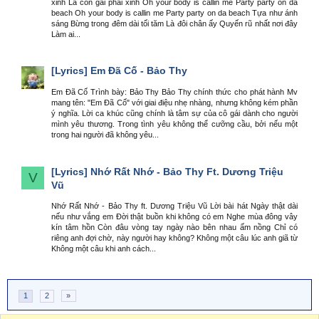
xinh Là con gái phải xinh Oh your body is callin me Party party on da
beach Oh your body is callin me Party party on da beach Tựa như ánh
sáng Bừng trong đêm dài tối tăm Là đôi chân ấy Quyến rũ nhất nơi đây
Làm ai...
[Lyrics]
Em Đã Cố - Bảo Thy
Em Đã Cố Trình bày: Bảo Thy Bảo Thy chính thức cho phát hành Mv
mang tên: "Em Đã Cố" với giai điệu nhẹ nhàng, nhưng không kém phần
ý nghĩa. Lời ca khúc cũng chính là tâm sự của cô gái dành cho người
mình yêu thương. Trong tình yêu không thể cưỡng cầu, bởi nếu một
trong hai người đã không yêu...
[Lyrics]
Nhớ Rất Nhớ - Bảo Thy Ft. Dương Triệu
V
Vũ
Nhớ Rất Nhớ - Bảo Thy ft. Dương Triệu Vũ Lời bài hát Ngày thật dài
nếu như vắng em Đời thật buồn khi không có em Nghe mùa đông vây
kín tâm hồn Còn đâu vòng tay ngày nào bên nhau ấm nồng Chỉ có
riêng anh đợi chờ, này người hay không? Không một câu lúc anh giã từ
Không một câu khi anh cách...
1
2
»