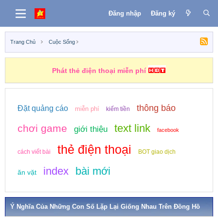
Đăng nhập
Đăng ký
Trang Chủ
Cuộc Sống
Phát thẻ điện thoại miễn phí
thông báo
Đặt quảng cáo
miễn phí
kiếm tiền
text link
chơi game
giới thiệu
facebook
thẻ điện thoại
cách viết bài
BOT giao dịch
index
bài mới
ăn vặt
Ý Nghĩa Của Những Con Số Lặp Lại Giống Nhau Trên Đồng Hồ