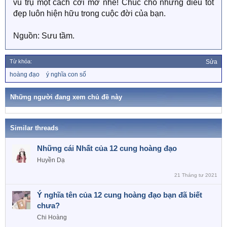
vũ trụ một cách cởi mở nhé! Chúc cho những điều tốt
đẹp luôn hiện hữu trong cuộc đời của bạn.
Nguồn: Sưu tầm.
Từ khóa:
Sửa
T
hoàng đạo
ý nghĩa con số
ừ
k
h
Những người đang xem chủ đề này
ó
a
Similar threads
Những cái Nhất của 12 cung hoàng đạo
Huyền Dạ
21 Tháng tư 2021
Ý nghĩa tên của 12 cung hoàng đạo bạn đã biết
chưa?
Chi Hoàng