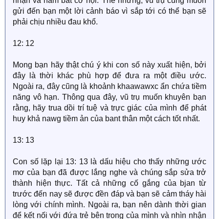
nhận và nắm bắt cơ hội. Thế nhưng, vũ trụ cũng muốn
gửi đến bạn một lời cảnh báo vì sắp tới có thể bạn sẽ
phải chịu nhiều đau khổ.
12: 12
Mong bạn hãy thật chú ý khi con số này xuất hiện, bởi
đây là thời khác phù hợp để đưa ra một điều ước.
Ngoài ra, đây cũng là khoảnh khaawawxc ẩn chứa tiềm
năng vô hạn. Thông qua đây, vũ trụ muốn khuyên bạn
rằng, hãy trua dồi trí tuệ và trực giác của mình để phát
huy khả nawg tiềm ản của bant thân một cách tốt nhất.
13: 13
Con số lặp lại 13: 13 là dấu hiệu cho thấy những ước
mơ của bạn đã được lắng nghe và chúng sắp sửa trở
thành hiện thực. Tất cả những cố gắng của bjan từ
trước đến nay sẽ được đền đáp và bạn sẽ cảm tháy hài
lòng với chính mình. Ngoài ra, bạn nên dành thời gian
để kết nối với đứa trẻ bên trong của mình và nhìn nhận