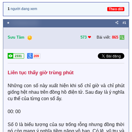
1
người đang xem
Theo dõi
★
25 Tháng bảy 2021
#1
Sưu Tầm
573
❤︎
Bài viết:
865
2331
209
Liên tục thấy giờ trùng phút​
Những con số này xuất hiện khi số chỉ giờ và chỉ phút
giống hệt nhau trên đồng hồ điện tử. Sau đay là ý nghĩa
cụ thể của từng con số ấy.
00: 00
Số 0 là biểu tượng của sự trống rỗng nhưng đồng thời
nó còn mang ý nghĩa tiềm năng vô hạn. Có lẽ, vũ trụ và