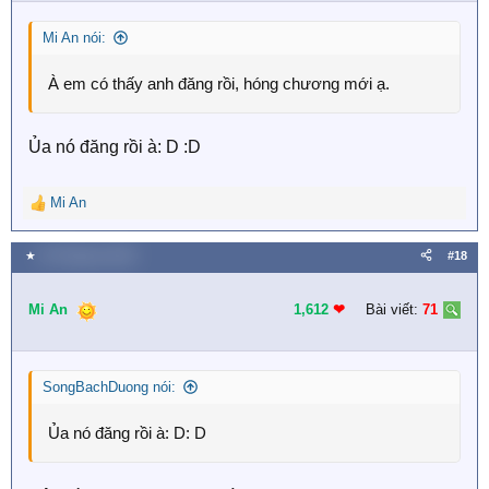
n
s
Mi An nói:
:
À em có thấy anh đăng rồi, hóng chương mới ạ.
Ủa nó đăng rồi à: D :D
Mi An
R
e
a
★
30 Tháng ba 2020
#18
c
t
i
Mi An
1,612
❤︎
Bài viết:
71
o
n
s
SongBachDuong nói:
:
Ủa nó đăng rồi à: D: D