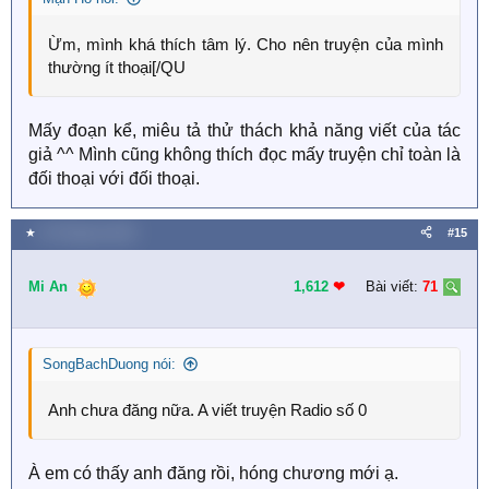
Ừm, mình khá thích tâm lý. Cho nên truyện của mình
thường ít thoại[/QU
Mấy đoạn kể, miêu tả thử thách khả năng viết của tác
giả ^^ Mình cũng không thích đọc mấy truyện chỉ toàn là
đối thoại với đối thoại.
★
30 Tháng ba 2020
#15
Mi An
1,612
❤︎
Bài viết:
71
SongBachDuong nói:
Anh chưa đăng nữa. A viết truyện Radio số 0
À em có thấy anh đăng rồi, hóng chương mới ạ.