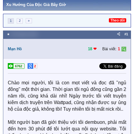
Xu Hướng Của Độc Giả Bây Giờ
Theo dõi
1
2
»
★
30 Tháng ba 2020
#1
Mạn Hồ
18
❤︎
Bài viết:
1
6762
2
Chào mọi người, tôi là con mọt viết và đọc đã "ngủ
đông" một thời gian. Thời gian tôi ngủ đông cũng gần 2
năm rồi, cũng khá dài nhỉ! Ngày trước tôi viết truyện
kiêm dịch truyện trên Wattpad, cũng nhận được sự ủng
hộ của độc giả, không tồi! Tuy nhiên tôi bị mất nick rồi..
Một người bạn đã giới thiệu với tôi dembuon, phải mất
đến hơn 30 phút để tôi lướt qua nội quy website. Tôi