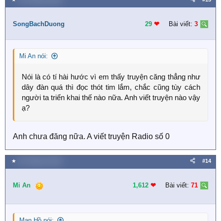
c
t
i
SongBachDuong
29
❤︎
Bài viết:
3
o
n
s
Mi An nói:
:
Nói là có tí hài hước vì em thấy truyện căng thẳng như
dây đàn quá thì đọc thót tim lắm, chắc cũng tùy cách
người ta triển khai thế nào nữa. Anh viết truyện nào vậy
ạ?
Anh chưa đăng nữa. A viết truyện Radio số 0
★
30 Tháng ba 2020
#14
Mi An
1,612
❤︎
Bài viết:
71
Mạn Hồ nói: