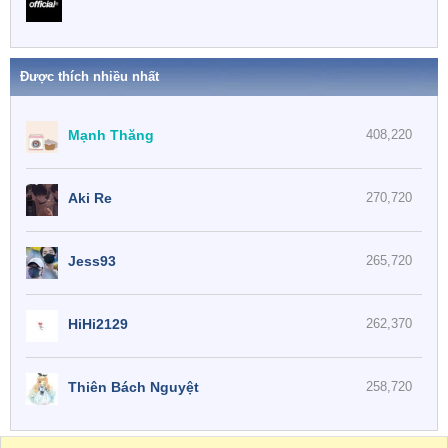
Được thích nhiều nhất
Mạnh Thăng
408,220
Aki Re
270,720
Jess93
265,720
HiHi2129
262,370
Thiên Bách Nguyệt
258,720