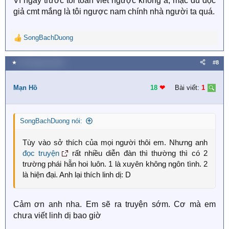
Vì ngày trước tôi toàn viết ngược không à, mặc dù đọc
giả cmt mắng là tôi ngược nam chính nhà người ta quá.
SongBachDuong
R
e
a
★
30 Tháng ba 2020
#8
c
t
i
Mạn Hồ
18
❤︎
Bài viết:
1
o
n
s
SongBachDuong nói:
:
Tùy vào sở thích của mọi người thôi em. Nhưng anh
đọc truyện
rất nhiều diễn đàn thì thường thì có 2
trường phái hẵn hoi luôn. 1 là xuyên không ngôn tình. 2
là hiện đại. Anh lại thích linh dị: D
Cảm ơn anh nha. Em sẽ ra truyện sớm. Cơ mà em
chưa viết linh dị bao giờ