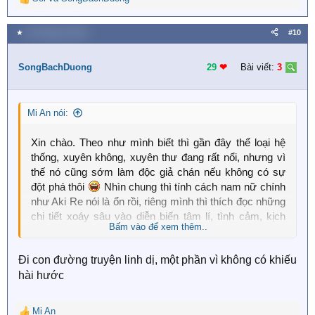
R
e
a
★
30 Tháng ba 2020
#10
c
t
i
SongBachDuong
29
❤︎
Bài viết:
3
o
n
s
Mi An nói:
:
Xin chào. Theo như mình biết thì gần đây thể loại hệ
thống, xuyên không, xuyên thư đang rất nổi, nhưng vì
thế nó cũng sớm làm độc giả chán nếu không có sự
đột phá thôi
Nhìn chung thì tính cách nam nữ chính
như Aki Re nói là ổn rồi, riêng mình thì thích đọc những
chi tiết xoáy sâu vào diễn biến tâm lí, tình cảm, kịch
Bấm vào để xem thêm..
tính, có tí hài hước, về những triết lí cuộc sống. Có lẽ
giọng văn riêng của tác giả cũng là một yếu tố góp phần
Đi con đường truyện linh dị, một phần vì không có khiếu
làm truyện hấp dẫn. Ngược tơi tả thì cũng được,
hài hước
nhưng nó có ý nghĩa là ok: 3
Mi An