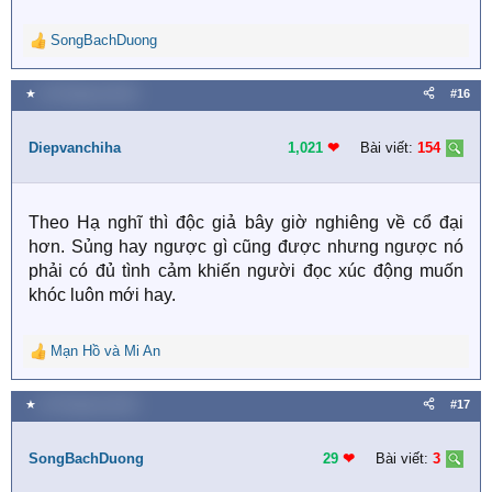
SongBachDuong
R
e
a
★
30 Tháng ba 2020
#16
c
t
i
Diepvanchiha
1,021
❤︎
Bài viết:
154
o
n
s
Theo Hạ nghĩ thì độc giả bây giờ nghiêng về cổ đại
:
hơn. Sủng hay ngược gì cũng được nhưng ngược nó
phải có đủ tình cảm khiến người đọc xúc động muốn
khóc luôn mới hay.
Mạn Hồ
và
Mi An
R
e
a
★
30 Tháng ba 2020
#17
c
t
i
SongBachDuong
29
❤︎
Bài viết:
3
o