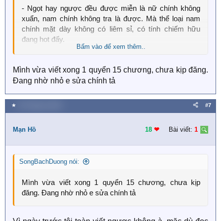
- Ngọt hay ngược đều được miễn là nữ chính không
xuẩn, nam chính không tra là được. Mà thể loại nam
chính mặt dày không có liêm sỉ, có tính chiếm hữu
đang hot đấy.
Bấm vào để xem thêm..
- Một chương chắc tầm 1000 từ là ổn. Tần suất ra
Mình vừa viết xong 1 quyển 15 chương, chưa kịp đăng.
chương miễn trong tuần có chương là Ok.
Đang nhờ nhỏ e sửa chính tả
Đây là theo ý kiến riêng của mình.
★
30 Tháng ba 2020
#7
Mạn Hồ
18
❤︎
Bài viết:
1
SongBachDuong nói:
Mình vừa viết xong 1 quyển 15 chương, chưa kịp
đăng. Đang nhờ nhỏ e sửa chính tả