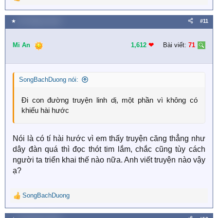
R
e
a
★
30 Tháng ba 2020
#11
c
t
i
Mi An
1,612
❤︎
Bài viết:
71
o
n
s
SongBachDuong nói:
:
Đi con đường truyện linh dị, một phần vì không có
khiếu hài hước
Nói là có tí hài hước vì em thấy truyện căng thẳng như
dây đàn quá thì đọc thót tim lắm, chắc cũng tùy cách
người ta triển khai thế nào nữa. Anh viết truyện nào vậy
ạ?
SongBachDuong
R
e
a