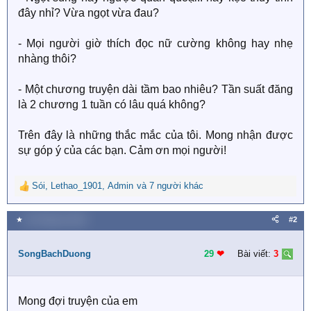
đây nhỉ? Vừa ngọt vừa đau?
- Mọi người giờ thích đọc nữ cường không hay nhẹ
nhàng thôi?
- Một chương truyện dài tầm bao nhiêu? Tần suất đăng
là 2 chương 1 tuần có lâu quá không?
Trên đây là những thắc mắc của tôi. Mong nhận được
sự góp ý của các bạn. Cảm ơn mọi người!
Sói
,
Lethao_1901
,
Admin
và 7 người khác
R
e
a
★
30 Tháng ba 2020
#2
c
t
i
SongBachDuong
29
❤︎
Bài viết:
3
o
n
s
Mong đợi truyện của em
: