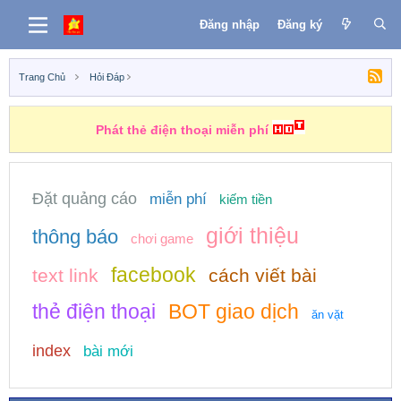
Đăng nhập
Đăng ký
Trang Chủ
Hỏi Đáp
Những nhiệm vụ kiếm tiền
Đặt quảng cáo
miễn phí
kiếm tiền
giới thiệu
thông báo
chơi game
facebook
text link
cách viết bài
thẻ điện thoại
BOT giao dịch
ăn vặt
index
bài mới