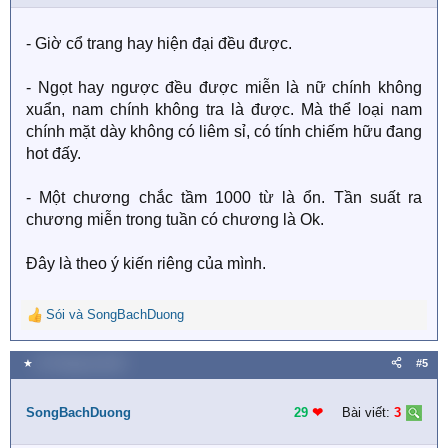
n
s
- Giờ cổ trang hay hiện đại đều được.
:
- Ngọt hay ngược đều được miễn là nữ chính không
xuẩn, nam chính không tra là được. Mà thể loại nam
chính mặt dày không có liêm sỉ, có tính chiếm hữu đang
hot đấy.
- Một chương chắc tầm 1000 từ là ổn. Tần suất ra
chương miễn trong tuần có chương là Ok.
Đây là theo ý kiến riêng của mình.
Sói
và
SongBachDuong
R
e
a
★
30 Tháng ba 2020
#5
c
t
i
SongBachDuong
29
❤︎
Bài viết:
3
o