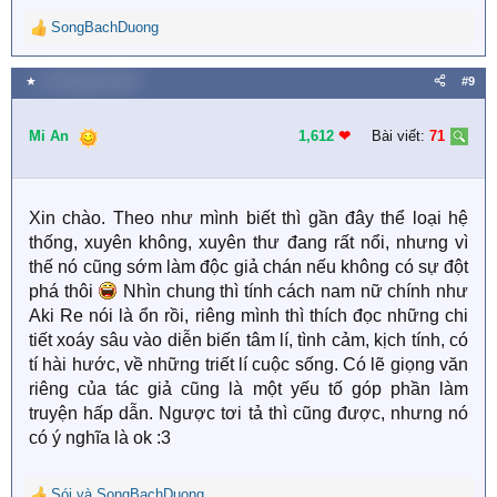
SongBachDuong
R
e
a
★
30 Tháng ba 2020
#9
c
t
i
Mi An
1,612
❤︎
Bài viết:
71
o
n
s
:
Xin chào. Theo như mình biết thì gần đây thể loại hệ
thống, xuyên không, xuyên thư đang rất nổi, nhưng vì
thế nó cũng sớm làm độc giả chán nếu không có sự đột
phá thôi
Nhìn chung thì tính cách nam nữ chính như
Aki Re nói là ổn rồi, riêng mình thì thích đọc những chi
tiết xoáy sâu vào diễn biến tâm lí, tình cảm, kịch tính, có
tí hài hước, về những triết lí cuộc sống. Có lẽ giọng văn
riêng của tác giả cũng là một yếu tố góp phần làm
truyện hấp dẫn. Ngược tơi tả thì cũng được, nhưng nó
có ý nghĩa là ok :3
Sói
và
SongBachDuong