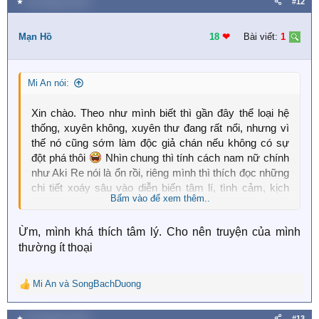
★
30 Tháng ba 2020
#12
c
t
i
Mạn Hồ
18
❤︎
Bài viết:
1
o
n
s
Mi An nói:
:
Xin chào. Theo như mình biết thì gần đây thể loại hệ
thống, xuyên không, xuyên thư đang rất nổi, nhưng vì
thế nó cũng sớm làm độc giả chán nếu không có sự
đột phá thôi
Nhìn chung thì tính cách nam nữ chính
như Aki Re nói là ổn rồi, riêng mình thì thích đọc những
chi tiết xoáy sâu vào diễn biến tâm lí, tình cảm, kịch
Bấm vào để xem thêm..
tính, có tí hài hước, về những triết lí cuộc sống. Có lẽ
giọng văn riêng của tác giả cũng là một yếu tố góp phần
Ừm, mình khá thích tâm lý. Cho nên truyện của mình
làm truyện hấp dẫn. Ngược tơi tả thì cũng được,
thường ít thoại
nhưng nó có ý nghĩa là ok: 3
Mi An
và
SongBachDuong
R
e
a
★
30 Tháng ba 2020
#13