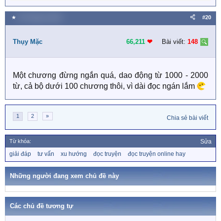
e
a
★
30 Tháng ba 2020
#20
c
t
i
Thụy Mặc
66,211
❤︎
Bài viết:
148
o
n
s
Một chương đừng ngắn quá, dao động từ 1000 - 2000
:
từ, cả bộ dưới 100 chương thôi, vì dài đọc ngán lắm
1
2
»
Chia sẻ bài viết
Từ khóa:
Sửa
T
giải đáp
tư vấn
xu hướng
đọc truyện
đọc truyện online hay
ừ
k
h
Những người đang xem chủ đề này
ó
a
Các chủ đề tương tự