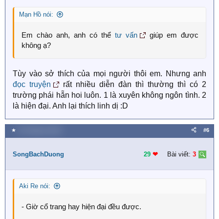
n
s
Mạn Hồ nói:
:
Em chào anh, anh có thể
tư vấn
giúp em được
không ạ?
Tùy vào sở thích của mọi người thôi em. Nhưng anh
đọc truyện
rất nhiều diễn đàn thì thường thì có 2
trường phái hẵn hoi luôn. 1 là xuyên không ngôn tình. 2
là hiện đại. Anh lại thích linh dị :D
★
30 Tháng ba 2020
#6
SongBachDuong
29
❤︎
Bài viết:
3
Aki Re nói:
- Giờ cổ trang hay hiện đại đều được.