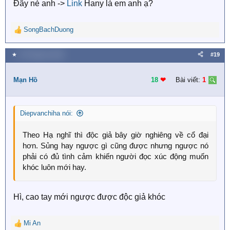
Đây nè anh ->
Link
Hany là em anh ạ?
SongBachDuong
R
e
a
★
30 Tháng ba 2020
#19
c
t
i
Mạn Hồ
18
❤︎
Bài viết:
1
o
n
s
Diepvanchiha nói:
:
Theo Hạ nghĩ thì độc giả bây giờ nghiêng về cổ đại
hơn. Sủng hay ngược gì cũng được nhưng ngược nó
phải có đủ tình cảm khiến người đọc xúc động muốn
khóc luôn mới hay.
Hì, cao tay mới ngược được độc giả khóc
Mi An
R