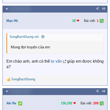
★
30 Tháng ba 2020
#3
Mạn Hồ
18
❤︎
Bài viết:
1
SongBachDuong nói:
Mong đợi truyện của em
Em chào anh, anh có thể
tư vấn
giúp em được không
ạ?
SongBachDuong
R
e
a
★
30 Tháng ba 2020
#4
c
t
i
Aki Re
150,292
❤︎
Bài viết:
209
o