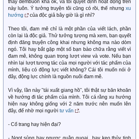
thấy dembuon khá ok, và tôi quyết định hoạt động trên
này luôn. Ý tưởng truyện tôi cũng có rồi, thế nhưng
xu
hướng
của độc giả bây giờ là gì nhỉ?
Theo tôi, đam mê chỉ là một phần của viết lách, phần
còn lại là độc giả. Thử tưởng tượng mà xem, bạn quyết
định đăng truyện công khai nhưng không ma nào dòm
ngó. Tôi hay bắt gặp một số bạn bào chữa rằng viết vì
đam mê, không quan trọng lượt view và vote. Nếu bạn
nhìn lại lượt tương tác của mọi người với tác phẩm của
mình, liệu có động lực viết không? Cái tôi muốn nói ở
đây, động lực chính là nguồn nuôi đam mê.
Vì vậy, lần này "tái xuất giang hồ", tôi thật sự băn khoăn
về hướng đi tác phẩm của mình. Tôi cá rằng xu hướng
hiện nay không giống với 2 năm trước nên muốn lên
đây, để nhờ mọi người
tư vấn
.
- Cổ trang hay hiện đại?
- Ngọt sủng hay ngược quằn quoại.. hay kẹo thủy tinh