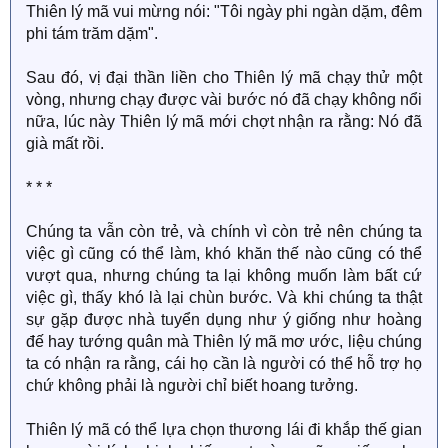
Thiên lý mã vui mừng nói: "Tôi ngày phi ngàn dặm, đêm
phi tám trăm dặm".
Sau đó, vị đại thần liền cho Thiên lý mã chạy thử một
vòng, nhưng chạy được vài bước nó đã chạy không nổi
nữa, lúc này Thiên lý mã mới chợt nhận ra rằng: Nó đã
già mất rồi.
* * *
Chúng ta vẫn còn trẻ, và chính vì còn trẻ nên chúng ta
việc gì cũng có thể làm, khó khăn thế nào cũng có thể
vượt qua, nhưng chúng ta lại không muốn làm bất cứ
việc gì, thấy khó là lại chùn bước. Và khi chúng ta thật
sự gặp được nhà tuyển dụng như ý giống như hoàng
đế hay tướng quân mà Thiên lý mã mơ ước, liệu chúng
ta có nhận ra rằng, cái họ cần là người có thể hỗ trợ họ
chứ không phải là người chỉ biết hoang tưởng.
Thiên lý mã có thể lựa chọn thương lái đi khắp thế gian