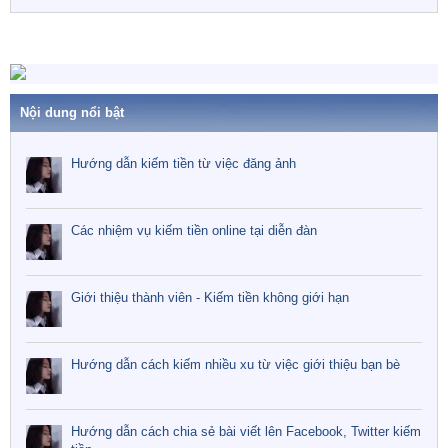
Nội dung nổi bật
Hướng dẫn kiếm tiền từ việc đăng ảnh
Các nhiệm vụ kiếm tiền online tại diễn đàn
Giới thiệu thành viên - Kiếm tiền không giới hạn
Hướng dẫn cách kiếm nhiều xu từ việc giới thiệu bạn bè
Hướng dẫn cách chia sẻ bài viết lên Facebook, Twitter kiếm