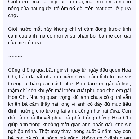
Giọt nước mắt lại tiếp tục lắn dài, mặt trời lên làm cho
bóng của hai người trẻ ôm đổ dài trên mặt đất.. ở giữa
chợ.
Giọt nước mắt này không chỉ vì cảm động trước tình
cảm của anh mà còn rơi vì sự phản bội bán rẻ con gái
của mẹ cô nữa
~~~~~
Cũng không quá bất ngờ vì ngay từ ngày đầu quen Hoa
Chi, hắn đã rất nhanh chiếm được cảm tình từ mẹ vợ
tương lai bằng các cách như: Phụ đạo con gái bà học,
thậm chí còn khuyến mãi thêm xuất phụ đạo cho em gái
Hoa Chi. Nhưng quan trọng, dù anh chưa có gì thì vẫn
khiến bà cảm thấy hài lòng vì anh có đầy đủ mục tiêu
định hướng cho tương lai anh, cũng như hai đứa. Còn
đến tận nhà thuyết phục bà phải trông chừng Hoa Chi
giúp anh trong khoảng thời gian anh phấn đấu cho sự
nghiệp mình. Thật may thay, trong suốt 6 năm nay con
bé con bà cứ lẻ bóng mà sống, không có ý định quen