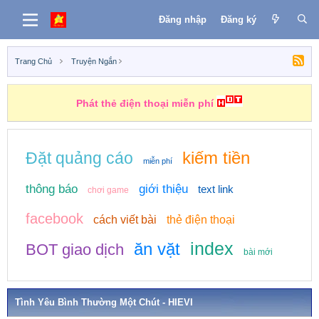
Đăng nhập
Đăng ký
Trang Chủ
Truyện Ngắn
Phát thẻ điện thoại miễn phí
Những nhiệm vụ kiếm tiền
kiếm tiền
Đặt quảng cáo
miễn phí
thông báo
giới thiệu
text link
chơi game
facebook
cách viết bài
thẻ điện thoại
index
ăn vặt
BOT giao dịch
bài mới
Tình Yêu Bình Thường Một Chút - HIEVI