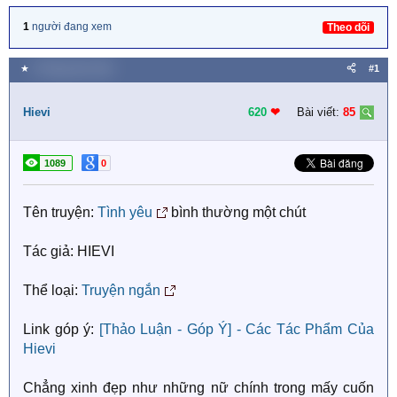
1
người đang xem
Theo dõi
★
8 Tháng năm 2019
#1
Hievi
620
❤︎
Bài viết:
85
1089
0
Tên truyện:
Tình yêu
bình thường một chút
Tác giả: HIEVI
Thể loại:
Truyện ngắn
Link góp ý:
[Thảo Luận - Góp Ý] - Các Tác Phẩm Của
Hievi
Chẳng xinh đẹp như những nữ chính trong mấy cuốn