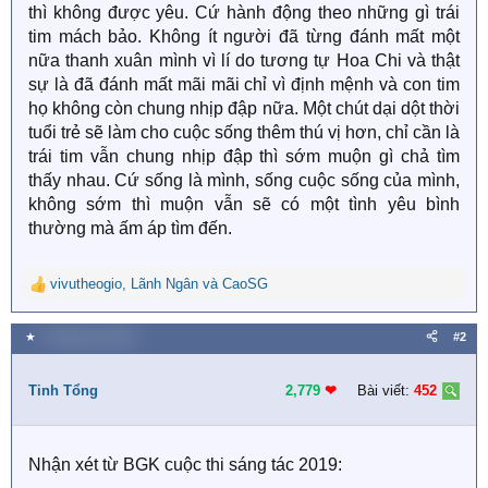
thì không được yêu. Cứ hành động theo những gì trái
tim mách bảo. Không ít người đã từng đánh mất một
nữa thanh xuân mình vì lí do tương tự Hoa Chi và thật
sự là đã đánh mất mãi mãi chỉ vì định mệnh và con tim
họ không còn chung nhịp đập nữa. Một chút dại dột thời
tuổi trẻ sẽ làm cho cuộc sống thêm thú vị hơn, chỉ cần là
trái tim vẫn chung nhịp đập thì sớm muộn gì chả tìm
thấy nhau. Cứ sống là mình, sống cuộc sống của mình,
không sớm thì muộn vẫn sẽ có một tình yêu bình
thường mà ấm áp tìm đến.
vivutheogio
,
Lãnh Ngân
và
CaoSG
R
e
a
★
5 Tháng sáu 2019
#2
c
t
i
Tinh Tổng
2,779
❤︎
Bài viết:
452
o
n
s
Nhận xét từ BGK cuộc thi sáng tác 2019:
: