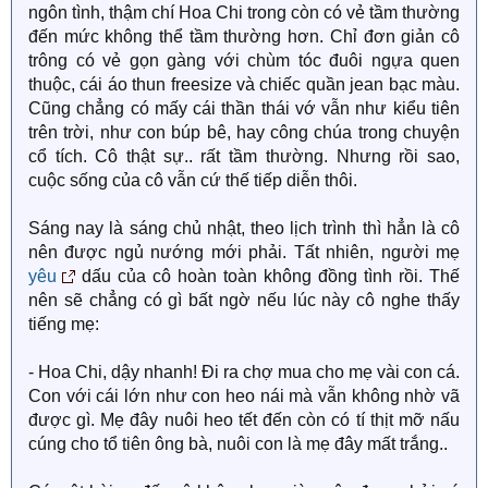
ngôn tình, thậm chí Hoa Chi trong còn có vẻ tầm thường
đến mức không thể tầm thường hơn. Chỉ đơn giản cô
trông có vẻ gọn gàng với chùm tóc đuôi ngựa quen
thuộc, cái áo thun freesize và chiếc quần jean bạc màu.
Cũng chẳng có mấy cái thần thái vớ vẫn như kiểu tiên
trên trời, như con búp bê, hay công chúa trong chuyện
cổ tích. Cô thật sự.. rất tầm thường. Nhưng rồi sao,
cuộc sống của cô vẫn cứ thế tiếp diễn thôi.
Sáng nay là sáng chủ nhật, theo lịch trình thì hẳn là cô
nên được ngủ nướng mới phải. Tất nhiên, người mẹ
yêu
dấu của cô hoàn toàn không đồng tình rồi. Thế
nên sẽ chẳng có gì bất ngờ nếu lúc này cô nghe thấy
tiếng mẹ:
- Hoa Chi, dậy nhanh! Đi ra chợ mua cho mẹ vài con cá.
Con với cái lớn như con heo nái mà vẫn không nhờ vã
được gì. Mẹ đây nuôi heo tết đến còn có tí thịt mỡ nấu
cúng cho tổ tiên ông bà, nuôi con là mẹ đây mất trắng..