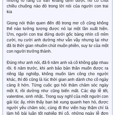
nhưng rõ ràng cô vẫn khẳng định được nó có chút
chiều chuộng nào đó trong lời nói của người con trai
kia
Giọng nói thân quen đến độ trong mơ cô cũng không
thể nào tưởng tượng được nó lại một lần xuất hiện.
Ừm, người con trai đứng dưới gốc bàng nhìn cô mỉm
cười, nụ cười anh dường như vẫn vậy nhưng lại như
đã bị thời gian nhuốm chút muộn phiền, suy tư của một
con người trưởng thành.
Đúng như anh nói, đã 6 năm anh và cô không gặp nhau
rồi. 6 năm trước, khi anh bảo bản thân muốn được ra
riêng lập nghiệp, không muốn làm công cho người
khác, thì đó cũng là lúc thời gian anh dành cho cô ngày
càng ít hớn. Từng cuộc gọi hỏi thăm chăm sóc ngày
một ít, rồi dường như cũng biến mất. Các dịp lễ tết,
valentine, sinh nhật.. Trong suy nghĩ của một người con
gái lúc ấy, nhìn thấy bạn bè xung quanh hẹn hò, được
người yêu chăm sóc, cùng đi thư viện hay thậm chí là
làm hộ bài luận tốt nghiệp thì cô, những ngày lễ đơn