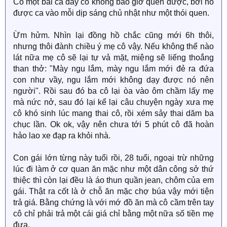
Có một bài ca đấy cô không bao giờ quên được, bởi nó
được ca vào mỗi dịp sáng chủ nhật như một thói quen.
Ừm hửm. Nhìn lại đồng hồ chắc cũng mới 6h thôi,
nhưng thôi đành chiều ý mẹ cô vậy. Nếu không thể nào
lát nữa mẹ cô sẽ lại tự vả mặt, miệng sẽ liếng thoắng
than thở: "Mày ngu lắm, mày ngu lắm mới đẻ ra đứa
con như vầy, ngu lắm mới không dạy được nó nên
người". Rồi sau đó ba cô lại òa vào ôm chầm lấy mẹ
mà nức nở, sau đó lại kể lại câu chuyện ngày xưa mẹ
cô khó sinh lúc mang thai cô, rồi xém sảy thai dăm ba
chục lần. Ok ok, vậy nên chưa tới 5 phút cô đã hoàn
hảo lao xe đạp ra khỏi nhà.
Con gái lớn từng này tuổi rồi, 28 tuổi, ngoại trừ những
lúc đi làm ở cơ quan ăn mặc như một dân công sở thứ
thiệc thì còn lại đều là áo thun quần jean, chôm của em
gái. Thật ra cốt là ở chỗ ăn mặc chợ búa vậy mới tiện
trả giá. Bằng chứng là với mớ đồ ăn mà cô cầm trên tay
cô chỉ phải trả một cái giá chỉ bằng một nữa số tiền mẹ
đưa.