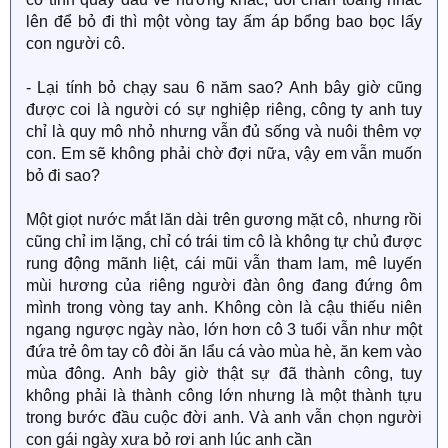
lên để bỏ đi thì một vòng tay ấm áp bổng bao bọc lấy
con người cô.
- Lại tính bỏ chạy sau 6 năm sao? Anh bây giờ cũng
được coi là người có sự nghiệp riêng, công ty anh tuy
chỉ là quy mô nhỏ nhưng vẫn đủ sống và nuôi thêm vợ
con. Em sẽ không phải chờ đợi nữa, vậy em vẫn muốn
bỏ đi sao?
Một giọt nước mắt lăn dài trên gương mặt cô, nhưng rồi
cũng chỉ im lặng, chỉ có trái tim cô là không tự chủ được
rung động mãnh liệt, cái mũi vẫn tham lam, mê luyến
mùi hương của riêng người đàn ông đang đứng ôm
mình trong vòng tay anh. Không còn là cậu thiếu niên
ngang ngược ngày nào, lớn hơn cô 3 tuổi vẫn như một
đứa trẻ ôm tay cô đòi ăn lẩu cá vào mùa hè, ăn kem vào
mùa đông. Anh bây giờ thật sự đã thành công, tuy
không phải là thành công lớn nhưng là một thành tựu
trong bước đầu cuộc đời anh. Và anh vẫn chọn người
con gái ngày xưa bỏ rơi anh lúc anh cần