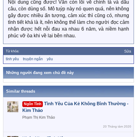
Nội dung cũng được! Vẫn còn lỗi về chính tả và dấu
câu, còn dùng số. Mô tuýp này nó quen quá, nên không
gây được nhiều ấn tượng, cảm xúc thì cũng có, nhưng
tình tiết khá là ít, nên không thể làm cho người đọc cảm
nhận được hết nỗi đau xa nhau 6 năm, và niềm hạnh
phúc vỡ òa khi về lại bên nhau.
Từ khóa:
Sửa
T
tình yêu
truyện ngắn
yêu
ừ
k
h
Những người đang xem chủ đề này
ó
a
Similar threads
Tình Yêu Của Kẻ Không Bình Thường -
Ngôn Tình
Kim Thảo
Phạm Thị Kim Thảo
20 Tháng tám 2020