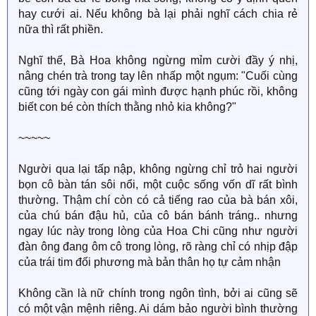
hay cưới ai. Nếu không bà lại phải nghĩ cách chia rẻ
nữa thì rất phiền.
Nghĩ thế, Bà Hoa không ngừng mỉm cười đầy ý nhị,
nâng chén trà trong tay lên nhấp một ngụm: "Cuối cùng
cũng tới ngày con gái mình được hạnh phúc rồi, không
biết con bé còn thích thằng nhỏ kia không?"
~~~~~
Người qua lại tấp nập, không ngừng chỉ trỏ hai người
bọn cô bàn tán sôi nổi, một cuộc sống vốn dĩ rất bình
thường. Thậm chí còn có cả tiếng rao của bà bán xôi,
của chú bán đậu hủ, của cô bán bánh tráng.. nhưng
ngay lúc này trong lòng của Hoa Chi cũng như người
đàn ông đang ôm cô trong lòng, rõ ràng chỉ có nhịp đập
của trái tim đối phương mà bản thân họ tự cảm nhận
Không cần là nữ chính trong ngôn tình, bởi ai cũng sẽ
có một vận mệnh riêng. Ai dám bảo người bình thường