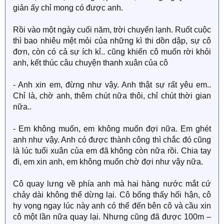
giản ấy chỉ mong có được anh.
Rồi vào một ngày cuối năm, trời chuyển lạnh. Ruốt cuộc
thì bao nhiêu mệt mỏi của những kì thi dồn dập, sự cô
đơn, còn có cả sự ích kỉ.. cũng khiến cô muốn rời khỏi
anh, kết thúc câu chuyện thanh xuân của cô
- Anh xin em, đừng như vậy. Anh thật sự rất yêu em..
Chỉ là, chờ anh, thêm chút nữa thôi, chỉ chút thời gian
nữa..
- Em không muốn, em không muốn đợi nữa. Em ghét
anh như vậy. Anh có được thành công thì chắc đó cũng
là lúc tuổi xuân của em đã không còn nữa rồi. Chia tay
đi, em xin anh, em không muốn chờ đợi như vậy nữa.
Cô quay lưng về phía anh mà hai hàng nước mắt cứ
chảy dài không thể dừng lại. Cô bổng thấy hối hận, cô
hy vọng ngay lúc này anh có thể đến bên cô và cầu xin
cô một lần nữa quay lại. Nhưng cũng đã được 100m –