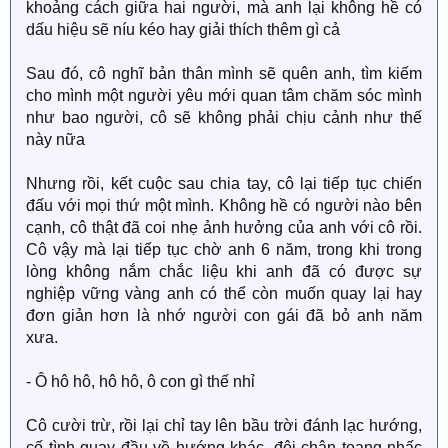
khoảng cách giữa hai người, mà anh lại không hề có
dấu hiệu sẽ níu kéo hay giải thích thêm gì cả
Sau đó, cô nghĩ bản thân mình sẽ quên anh, tìm kiếm
cho mình một người yêu mới quan tâm chăm sóc mình
như bao người, cô sẽ không phải chịu cảnh như thế
này nữa
Nhưng rồi, kết cuộc sau chia tay, cô lại tiếp tục chiến
đấu với mọi thứ một mình. Không hề có người nào bên
cạnh, cô thật đã coi nhẹ ảnh hưởng của anh với cô rồi.
Cô vậy mà lại tiếp tục chờ anh 6 năm, trong khi trong
lòng không nắm chắc liệu khi anh đã có được sự
nghiệp vững vàng anh có thể còn muốn quay lại hay
đơn giản hơn là nhớ người con gái đã bỏ anh năm
xưa.
- Ô hô hô, hô hô, ô con gì thế nhỉ
Cô cười trừ, rồi lại chỉ tay lên bầu trời đánh lạc hướng,
cố tình quay đầu về hướng khác, đôi chân toang nhấc