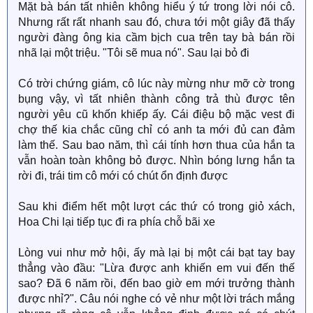
Mặt bà bán tất nhiên không hiểu ý tứ trong lời nói cô.
Nhưng rất rất nhanh sau đó, chưa tới một giây đã thấy
người đàng ông kia cầm bịch cua trên tay bà bán rồi
nhã lại một triệu. "Tôi sẽ mua nó". Sau lại bỏ đi
Có trời chứng giám, cô lúc này mừng như mỡ cờ trong
bụng vậy, vì tất nhiên thành công trả thù được tên
người yêu cũ khốn khiếp ấy. Cái điệu bộ mặc vest đi
chợ thế kia chắc cũng chỉ có anh ta mới đủ can đảm
làm thế. Sau bao năm, thì cái tính hơn thua của hắn ta
vẫn hoàn toàn không bỏ được. Nhìn bóng lưng hắn ta
rời đi, trái tim cô mới có chút ổn định được
Sau khi điểm hết một lượt các thứ có trong giỏ xách,
Hoa Chi lại tiếp tục đi ra phía chỗ bãi xe
Lòng vui như mở hội, ấy mà lại bị một cái bạt tay bay
thẳng vào đầu: "Lừa được anh khiến em vui đến thế
sao? Đã 6 năm rồi, đến bao giờ em mới trưởng thành
được nhỉ?". Câu nói nghe có vẻ như một lời trách mắng