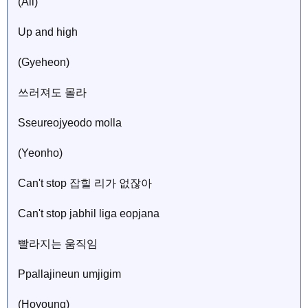
(All)
Up and high
(Gyeheon)
쓰러져도 몰라
Sseureojyeodo molla
(Yeonho)
Can't stop 잡힐 리가 없잖아
Can't stop jabhil liga eopjana
빨라지는 움직임
Ppallajineun umjigim
(Hoyoung)