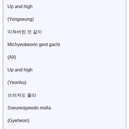
Up and high
(Yongseung)
미쳐버린 것 같이
Michyeobeorin geot gachi
(All)
Up and high
(Yeonho)
쓰러져도 몰라
Sseureojyeodo molla
(Gyeheon)