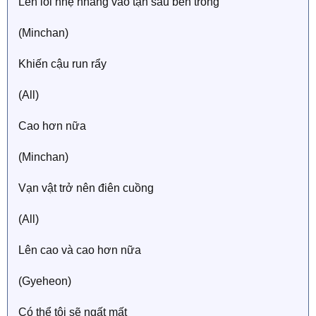
Len lỏi nhẹ nhàng vào tận sâu bên trong
(Minchan)
Khiến cậu run rẩy
(All)
Cao hơn nữa
(Minchan)
Vạn vật trở nên điên cuồng
(All)
Lên cao và cao hơn nữa
(Gyeheon)
Có thể tôi sẽ ngất mất