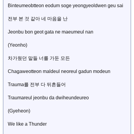
Binteumeobtteon eodum soge yeongyeoldwen geu sai
전부 본 것 같아 네 마음을 난
Jeonbu bon geot gata ne maeumeul nan
(Yeonho)
차가웠던 말들 너를 가둔 모든
Chagaweotteon maldeul neoreul gadun modeun
Trauma를 전부 다 뒤흔들어
Traumareul jeonbu da dwiheundeureo
(Gyeheon)
We like a Thunder