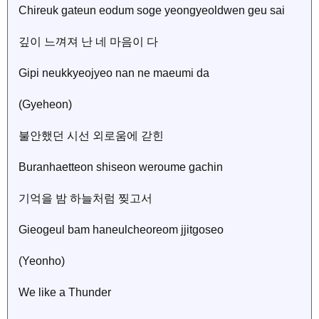
Chireuk gateun eodum soge yeongyeoldwen geu sai
깊이 느껴져 난 네 마음이 다
Gipi neukkyeojyeo nan ne maeumi da
(Gyeheon)
불안했던 시선 외로움에 갇힌
Buranhaetteon shiseon weroume gachin
기억을 밤 하늘처럼 찢고서
Gieogeul bam haneulcheoreom jjitgoseo
(Yeonho)
We like a Thunder