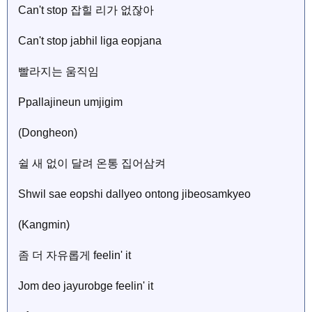
Can't stop 잡힐 리가 없잖아
Can't stop jabhil liga eopjana
빨라지는 움직임
Ppallajineun umjigim
(Dongheon)
쉴 새 없이 달려 온통 집어삼켜
Shwil sae eopshi dallyeo ontong jibeosamkyeo
(Kangmin)
좀 더 자유롭게 feelin' it
Jom deo jayurobge feelin' it