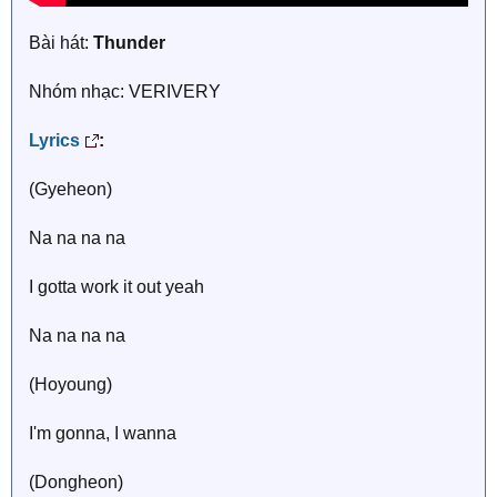
Bài hát:
Thunder
Nhóm nhạc: VERIVERY
Lyrics
:
(Gyeheon)
Na na na na
I gotta work it out yeah
Na na na na
(Hoyoung)
I'm gonna, I wanna
(Dongheon)