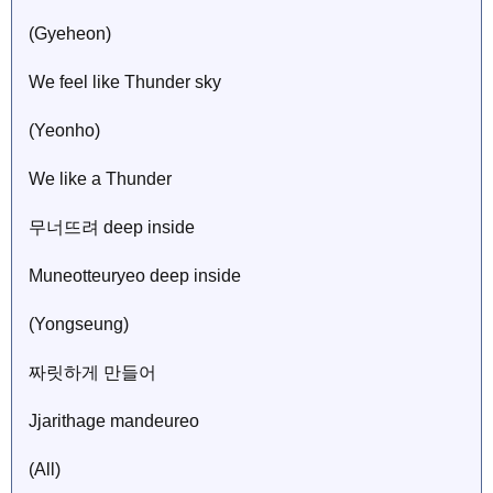
(Gyeheon)
We feel like Thunder sky
(Yeonho)
We like a Thunder
무너뜨려 deep inside
Muneotteuryeo deep inside
(Yongseung)
짜릿하게 만들어
Jjarithage mandeureo
(All)