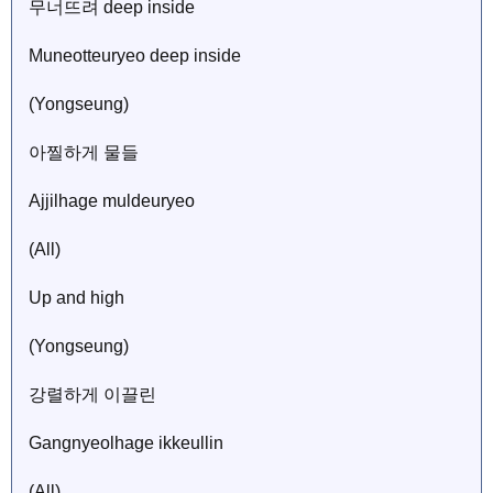
무너뜨려 deep inside
Muneotteuryeo deep inside
(Yongseung)
아찔하게 물들
Ajjilhage muldeuryeo
(All)
Up and high
(Yongseung)
강렬하게 이끌린
Gangnyeolhage ikkeullin
(All)