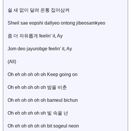
쉴 새 없이 달려 온통 집어삼켜
Shwil sae eopshi dallyeo ontong jibeosamkyeo
좀 더 자유롭게 feelin' it, Ay
Jom deo jayurobge feelin' it, Ay
(All)
Oh eh oh oh oh oh Keep going on
Oh eh oh oh oh oh 밤을 비춘
Oh eh oh oh oh oh bameul bichun
Oh eh oh oh oh oh 빛 속을 넌
Oh eh oh oh oh oh bit sogeul neon