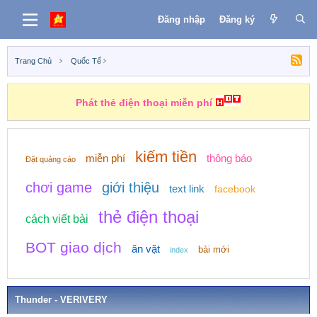
Đăng nhập
Đăng ký
Trang Chủ
Quốc Tế
Phát thẻ điện thoại miễn phí
kiếm tiền
miễn phí
thông báo
Đặt quảng cáo
chơi game
giới thiệu
text link
facebook
thẻ điện thoại
cách viết bài
BOT giao dịch
ăn vặt
bài mới
index
Thunder - VERIVERY