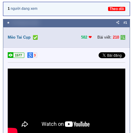
1
người đang xem
Theo dõi
★
20 Tháng tám 2020
#1
Mèo Tai Cụp
582
❤︎
Bài viết:
210
1577
3