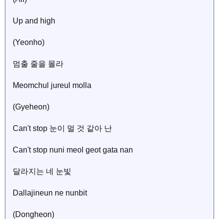
Up and high
(Yeonho)
멈출 줄을 몰라
Meomchul jureul molla
(Gyeheon)
Can't stop 눈이 멀 것 같아 난
Can't stop nuni meol geot gata nan
달라지는 네 눈빛
Dallajineun ne nunbit
(Dongheon)