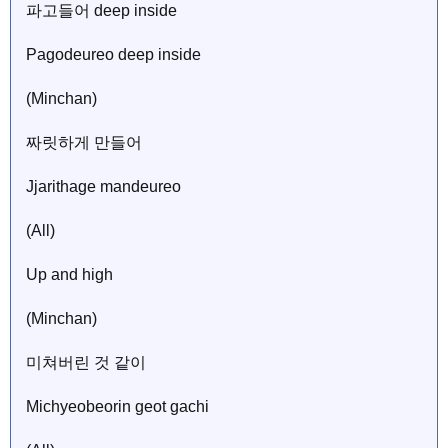
파고들어 deep inside
Pagodeureo deep inside
(Minchan)
짜릿하게 만들어
Jjarithage mandeureo
(All)
Up and high
(Minchan)
미쳐버린 것 같이
Michyeobeorin geot gachi