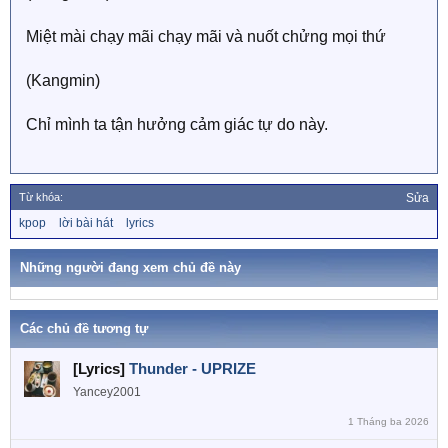
Miệt mài chạy mãi chạy mãi và nuốt chửng mọi thứ
(Kangmin)
Chỉ mình ta tận hưởng cảm giác tự do này.
Từ khóa:
Sửa
T
kpop
lời bài hát
lyrics
ừ
k
h
Những người đang xem chủ đề này
ó
a
Các chủ đề tương tự
[Lyrics]
Thunder - UPRIZE
Yancey2001
1 Tháng ba 2026