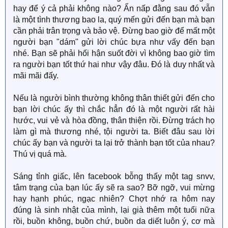
hay để ý cả phải không nào? Ẩn nấp đằng sau đó vẫn
là một tình thương bao la, quý mến gửi đến bạn mà bạn
cần phải trân trọng và bảo vệ. Đừng bao giờ để mất một
người bạn "dám" gửi lời chúc bựa như vấy đến bạn
nhé. Bạn sẽ phải hối hận suốt đời vì không bao giờ tìm
ra người bạn tốt thứ hai như vậy đâu. Đó là duy nhất và
mãi mãi đấy.
Nếu là người bình thường không thân thiết gửi đến cho
bạn lời chúc ấy thì chắc hẳn đó là một người rất hài
hước, vui vẻ và hòa đồng, thân thiện rồi. Đừng trách họ
làm gì mà thương nhé, tội người ta. Biết đâu sau lời
chúc ấy bạn và người ta lại trở thành bạn tốt của nhau?
Thú vị quá mà.
Sáng tỉnh giấc, lên facebook bỗng thấy một tag snvv,
tâm trạng của bạn lúc ấy sẽ ra sao? Bỡ ngỡ, vui mừng
hay hạnh phúc, ngạc nhiên? Chợt nhớ ra hôm nay
đúng là sinh nhật của mình, lại già thêm một tuổi nữa
rồi, buồn không, buồn chứ, buồn da diết luôn ý, cơ mà