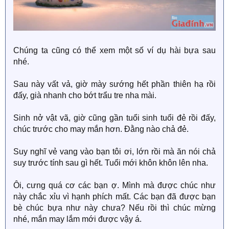
Chúng ta cũng có thể xem một số ví dụ hài bựa sau
nhé.
Sau này vất vả, giờ mày sướng hết phần thiên hạ rồi
đấy, già nhanh cho bớt trẩu tre nha mài.
Sinh nở vật vã, giờ cũng gần tuổi sinh tuổi đẻ rồi đấy,
chúc trước cho may mắn hơn. Đằng nào chả đẻ.
Suy nghĩ vẻ vang vào bạn tôi ơi, lớn rồi mà ăn nói chả
suy trước tính sau gì hết. Tuổi mới khôn khôn lên nha.
Ôi, cưng quá cơ các bạn ợ. Mình mà được chúc như
này chắc xỉu vì hạnh phích mất. Các bạn đã được bạn
bè chúc bựa như này chưa? Nếu rồi thì chúc mừng
nhé, mắn may lắm mới được vậy á.