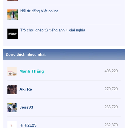
Nối từ tiếng Việt online
Trò chơi ghép từ tiếng anh + giải nghĩa
Được thích nhiều nhất
Mạnh Thăng
408,220
Aki Re
270,720
Jess93
265,720
HiHi2129
262,370