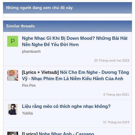
k
h
Những người đang xem chủ đề này
ó
a
Similar threads
Nghe Nhạc Gì Khi Bị Down Mood? Những Bài Hát
P
Nên Nghe Để Yêu Đời Hơn
phamtuanh
25 Tháng mười hai 2023
[Lyrics + Vietsub]
Nói Cho Em Nghe - Dương Tông
Vỹ - Nhạc Phim Em Là Niềm Kiêu Hãnh Của Anh
Pim Pim
6 Tháng tám 2021
Liệu rằng mèo có thích nghe nhạc không?
Yukilia
31 Tháng ba 2023
[Lyrics]
Nghe Nhạc Anh - Cassano