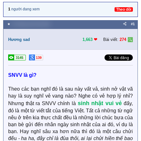
1
người đang xem
Theo dõi
★
12 Tháng mười một 2019
#1
Hương sad
1,663
❤︎
Bài viết:
274
3145
139
SNVV là gì?
Theo các bạn nghĩ đó là sau này vất vả, sinh nở vật vã
hay là suy nghĩ vẻ vang nào? Nghe có vẻ hợp lý nhỉ?
sinh nhật vui vẻ
Nhưng thật ra SNVV chính là
đấy,
đó là một từ viết tắt của tiếng Việt. Tất cả những từ ngữ
nêu ở trên kia thực chất đều là những lời chúc bựa của
bạn bè gửi đến nhân ngày sinh nhật của ai đó, ví dụ là
bạn. Hay nghĩ sâu xa hơn nữa thì đó là một câu chửi
đểu -
ha ha, đây chỉ là đùa thôi, ai lại chửi hiền thế bao