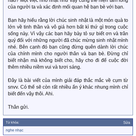
nào? Một việc nhỏ nhặt như vậy cũng thể hiện tấm lòng
của người ta và xác định mối quan hệ bạn bè với bạn.
Bạn hãy hiểu rằng lời chúc sinh nhật là một món quà to
lớn về tinh thần và vô giá hơn bất kì thứ gì trong cuộc
sống này. Vì vậy các bạn hãy bày tỏ sự biết ơn và trân
quý đối với những người đã chúc mừng sinh nhật mình
nhé. Bên cạnh đó bạn cũng đừng quên dành lời chúc
của chính mình cho người thân và bạn bè. Đừng chỉ
biết nhận mà không biết cho, hãy cho đi để cuộc đời
thêm nhiều niềm vui và tươi sáng.
Đây là bài viết của mình giải đáp thắc mắc về cụm từ
snvv. Có thể sẽ còn rất nhiều ẩn ý khác nhung mình chỉ
biết đến vậy thôi. Ahi.
Thân gửi.
Từ khóa:
Sửa
T
nghe nhạc
ừ