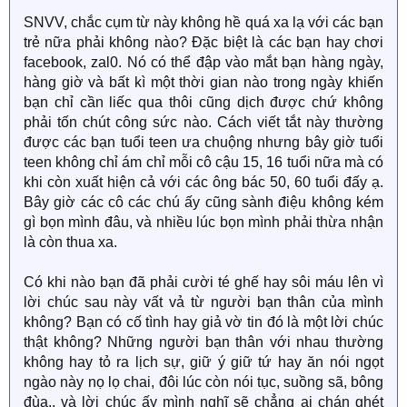
SNVV, chắc cụm từ này không hề quá xa lạ với các bạn
trẻ nữa phải không nào? Đặc biệt là các bạn hay chơi
facebook, zal0. Nó có thể đập vào mắt bạn hàng ngày,
hàng giờ và bất kì một thời gian nào trong ngày khiến
bạn chỉ cần liếc qua thôi cũng dịch được chứ không
phải tốn chút công sức nào. Cách viết tắt này thường
được các bạn tuổi teen ưa chuộng nhưng bây giờ tuổi
teen không chỉ ám chỉ mỗi cô cậu 15, 16 tuổi nữa mà có
khi còn xuất hiện cả với các ông bác 50, 60 tuổi đấy ạ.
Bây giờ các cô các chú ấy cũng sành điệu không kém
gì bọn mình đâu, và nhiều lúc bọn mình phải thừa nhận
là còn thua xa.
Có khi nào bạn đã phải cười té ghế hay sôi máu lên vì
lời chúc sau này vất vả từ người bạn thân của mình
không? Bạn có cố tình hay giả vờ tin đó là một lời chúc
thật không? Những người bạn thân với nhau thường
không hay tỏ ra lịch sự, giữ ý giữ tứ hay ăn nói ngọt
ngào này nọ lọ chai, đôi lúc còn nói tục, suồng sã, bông
đùa.. và lời chúc ấy mình nghĩ sẽ chẳng ai chán ghét