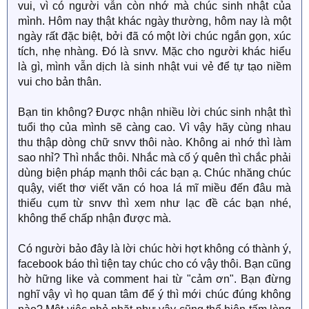
vui, vì có người vẫn còn nhớ mà chúc sinh nhật của
mình. Hôm nay thật khác ngày thường, hôm nay là một
ngày rất đặc biệt, bởi đã có một lời chúc ngắn gọn, xúc
tích, nhẹ nhàng. Đó là snvv. Mặc cho người khác hiểu
là gì, mình vẫn dịch là sinh nhật vui vẻ để tự tạo niềm
vui cho bản thân.
Bạn tin không? Được nhận nhiều lời chúc sinh nhật thì
tuổi thọ của mình sẽ càng cao. Vì vậy hãy cùng nhau
thu thập dòng chữ snvv thôi nào. Không ai nhớ thì làm
sao nhỉ? Thì nhắc thôi. Nhắc mà cố ý quên thì chắc phải
dùng biện pháp mạnh thôi các bạn ạ. Chúc nhăng chúc
quậy, viết thơ viết văn có hoa lá mĩ miều đến đâu mà
thiếu cụm từ snvv thì xem như lạc đề các bạn nhé,
không thể chấp nhận được mà.
Có người bảo đây là lời chúc hời hợt không có thành ý,
facebook báo thì tiện tay chúc cho có vậy thôi. Bạn cũng
hờ hững like và comment hai từ "cảm ơn". Bạn đừng
nghĩ vậy vì họ quan tâm để ý thì mới chúc đúng không