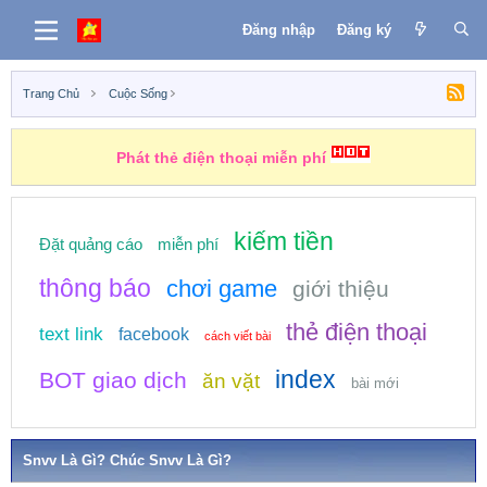
Đăng nhập
Đăng ký
Trang Chủ
Cuộc Sống
Phát thẻ điện thoại miễn phí
kiếm tiền
Đặt quảng cáo
miễn phí
thông báo
chơi game
giới thiệu
thẻ điện thoại
text link
facebook
cách viết bài
index
BOT giao dịch
ăn vặt
bài mới
Snvv Là Gì? Chúc Snvv Là Gì?