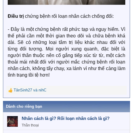
Điều trị
chứng bệnh rối loạn nhân cách chống đối:
- Đây là một chứng bệnh rất phức tạp và nguy hiểm. Vì
thế phải cần một thời gian theo dõi và chữa bệnh khá
dài. Sẽ có những loại tâm trị liệu khác nhau đối với
từng đối tượng. Mọi người xung quanh, đặc biệt là
người thân thuộc nên cố gắng tiếp xúc từ từ, một cách
thoải mái nhất đối với người mắc chứng bệnh rối loạn
nhân cách, không tẩy chay, xa lánh vì như thế càng làm
tình trạng tồi tệ hơn!
TânSinh27
và
nihC
R
e
a
Dành cho riêng bạn
c
t
Nhân cách là gì? Rối loạn nhân cách là gì?
i
o
Thần thoại
n