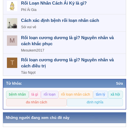
s
Rối Loạn Nhân Cách Ái Kỷ là gì?
:
Phỉ Ái Gia
Cách xác định bệnh rối loạn nhân cách
Sói vui vẻ
Rối loạn cương dương là gì? Nguyên nhân và
M
cách khắc phục
Mesukem2017
Rối loạn cương dương là gì? Nguyên nhân và
T
cách điều trị
Táo Ngọt
Từ khóa:
Sửa
T
bệnh nhân
là gì
rối loạn
rối loạn nhân cách
tâm lý
xã hội
ừ
k
đa nhân cách
định nghĩa
h
ó
Những người đang xem chủ đề này
a