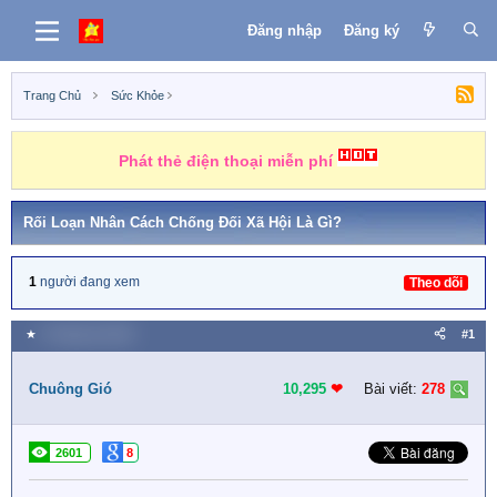
Đăng nhập
Đăng ký
Trang Chủ
Sức Khỏe
Phát thẻ điện thoại miễn phí
Rối Loạn Nhân Cách Chống Đối Xã Hội Là Gì?
1
người đang xem
Theo dõi
★
9 Tháng hai 2020
#1
Chuông Gió
10,295
❤︎
Bài viết:
278
2601
8