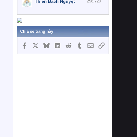
Thiên Bách Nguyệt
258,720
Chia sẻ trang này
Facebook
X
Bluesky
LinkedIn
Reddit
Tumblr
Email
Link