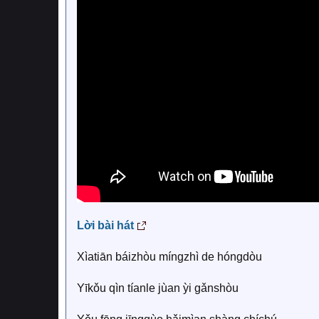
Lời bài hát
Xìatiān báizhòu míngzhì de hóngdòu
Yīkǒu qìn tíanle jùan ỳi gǎnshòu