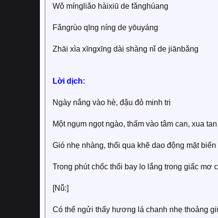
Wǒ míngliǎo hàixiū de fǎnghúang
Fǎngrùo qīng níng de yōuyáng
Zhāi xìa xīngxīng dài shàng nǐ de jiānbǎng
Lời dịch:
Ngày nắng vào hè, đậu đỏ minh trị
Một ngụm ngọt ngào, thấm vào tâm can, xua tan
Gió nhẹ nhàng, thổi qua khẽ dao động mặt biển
Trong phút chốc thổi bay lo lắng trong giấc mơ 
[Nǚ:]
Có thể ngửi thấy hương lá chanh nhẹ thoảng g