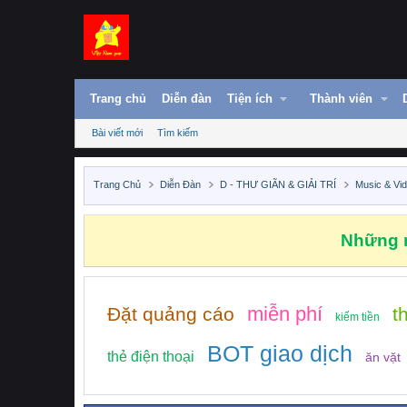
Trang chủ
Diễn đàn
Tiện ích
Thành viên
Bài viết mới
Tìm kiếm
Trang Chủ
Diễn Đàn
D - THƯ GIÃN & GIẢI TRÍ
Music & Vi
Những n
miễn phí
Đặt quảng cáo
t
kiếm tiền
BOT giao dịch
thẻ điện thoại
ăn vặt