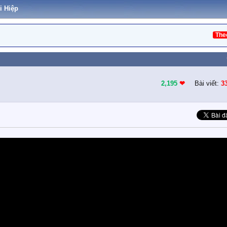
i Hiệp
The
2,195
❤︎
Bài viết:
3