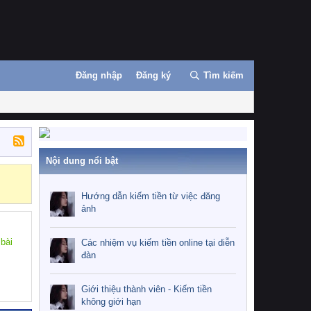
Đăng nhập
Đăng ký
Tìm kiếm
Nội dung nổi bật
Hướng dẫn kiế
Hướng dẫn kiếm tiền từ việc đăng
ảnh
 bài
Các nhiệm vụ kiếm tiền online tại diễn
đàn
Giới thiệu thành viên - Kiếm tiền
không giới hạn