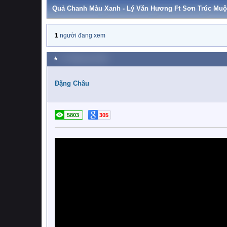
Quả Chanh Màu Xanh - Lý Văn Hương Ft Sơn Trúc Muộ
1
người đang xem
★
17 Tháng sáu 2018
Đặng Châu
5803
305