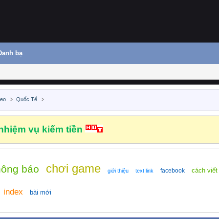
Danh bạ
deo
Quốc Tế
hiệm vụ kiếm tiền
chơi game
hông báo
cách viết
facebook
giới thiệu
text link
index
bài mới