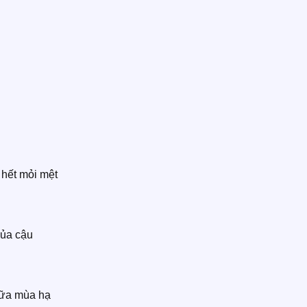
 hết mỏi mệt
của cậu
iữa mùa hạ