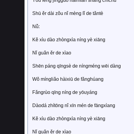
Yǒu fēng jīnggùo hǎimìan shàng chíchú
Shū ěr dài zǒu nǐ mèng lǐ de tǎntè
Nǚ:
Kě xìu dào zhòngxìa níng yè xiāng
Nǐ guǎn ěr de xìao
Shēn páng qīngsè de níngméng wēi dàng
Wǒ míngliǎo hàixiū de fǎnghúang
Fǎngrùo qīng níng de yōuyáng
Dàodá zhítōng nǐ xīn mén de fāngxìang
Kě xìu dào zhòngxìa níng yè xiāng
Nǐ guǎn ěr de xìao