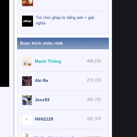
Trò chơi ghép từ tiếng anh + giải
nghĩa
Được thích nhiều nhất
Mạnh Thăng
408,220
Aki Re
270,720
Jess93
265,720
HiHi2129
262,370