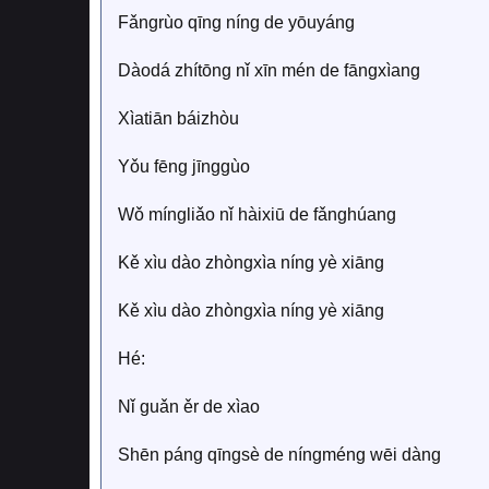
Fǎngrùo qīng níng de yōuyáng
Dàodá zhítōng nǐ xīn mén de fāngxìang
Xìatiān báizhòu
Yǒu fēng jīnggùo
Wǒ míngliǎo nǐ hàixiū de fǎnghúang
Kě xìu dào zhòngxìa níng yè xiāng
Kě xìu dào zhòngxìa níng yè xiāng
Hé:
Nǐ guǎn ěr de xìao
Shēn páng qīngsè de níngméng wēi dàng