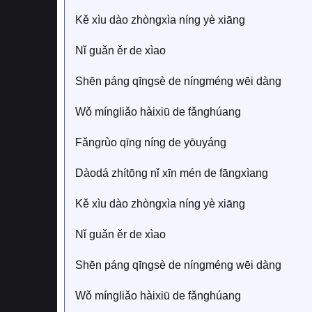
Kě xìu dào zhòngxìa níng yè xiāng
Nǐ guǎn ěr de xìao
Shēn páng qīngsè de níngméng wēi dàng
Wǒ míngliǎo hàixiū de fǎnghúang
Fǎngrùo qīng níng de yōuyáng
Dàodá zhítōng nǐ xīn mén de fāngxìang
Kě xìu dào zhòngxìa níng yè xiāng
Nǐ guǎn ěr de xìao
Shēn páng qīngsè de níngméng wēi dàng
Wǒ míngliǎo hàixiū de fǎnghúang