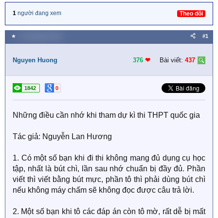
1
người đang xem
Theo dõi
★
11 Tháng bảy 2021
#1
Nguyen Huong
376
❤︎
Bài viết:
437
1842
0
Những điều cần nhớ khi tham dự kì thi THPT quốc gia
Tác giả: Nguyễn Lan Hương
1. Có một số bạn khi đi thi không mang đủ dụng cụ học
tập, nhất là bút chì, lần sau nhớ chuẩn bị đầy đủ. Phần
viết thì viết bằng bút mực, phần tô thì phải dùng bút chì
nếu không máy chấm sẽ không đọc được câu trả lời.
2. Một số bạn khi tô các đáp án còn tô mờ, rất dễ bị mất