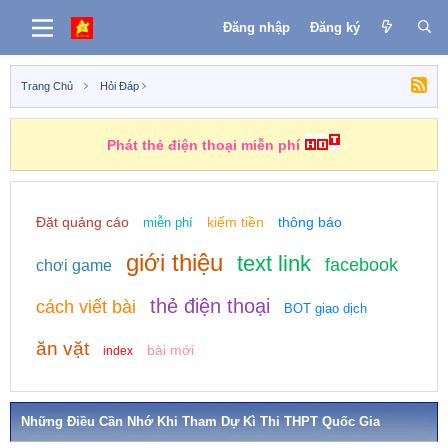
Đăng nhập
Đăng ký
Trang Chủ
Hỏi Đáp
Phát thẻ điện thoại miễn phí
Đặt quảng cáo
kiếm tiền
thông báo
miễn phí
giới thiệu
text link
facebook
chơi game
thẻ điện thoại
cách viết bài
BOT giao dịch
ăn vặt
bài mới
index
Những Điều Cần Nhớ Khi Tham Dự Kì Thi THPT Quốc Gia