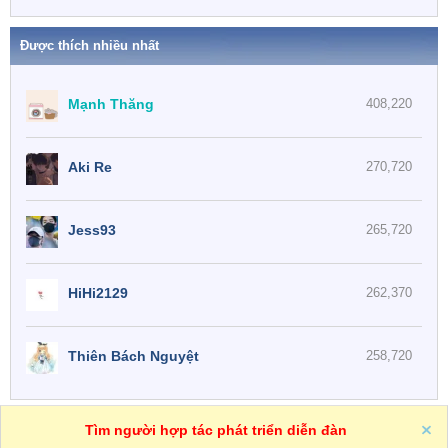
Được thích nhiều nhất
Mạnh Thăng
408,220
Aki Re
270,720
Jess93
265,720
HiHi2129
262,370
Thiên Bách Nguyệt
258,720
One
VN
Trợ giúp
Tìm người hợp tác phát triển diễn đàn
R
S