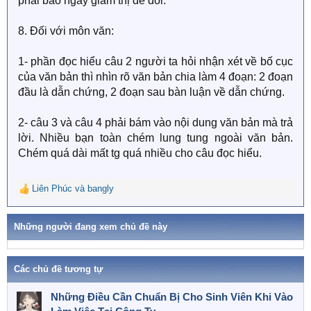
phải báo ngay giám thị để đổi.
8. Đối với môn văn:
1- phần đọc hiểu câu 2 người ta hỏi nhận xét về bố cục
của văn bản thì nhìn rõ văn bản chia làm 4 đoạn: 2 đoạn
đầu là dẫn chứng, 2 đoạn sau bàn luận về dẫn chứng.
2- câu 3 và câu 4 phải bám vào nội dung văn bản mà trả
lời. Nhiều bạn toàn chém lung tung ngoài văn bản.
Chém quá dài mất tg quá nhiều cho câu đọc hiểu.
Liên Phúc
và
bangly
R
e
a
Những người đang xem chủ đề này
c
t
i
o
Các chủ đề tương tự
n
s
Những Điều Cần Chuẩn Bị Cho Sinh Viên Khi Vào
: