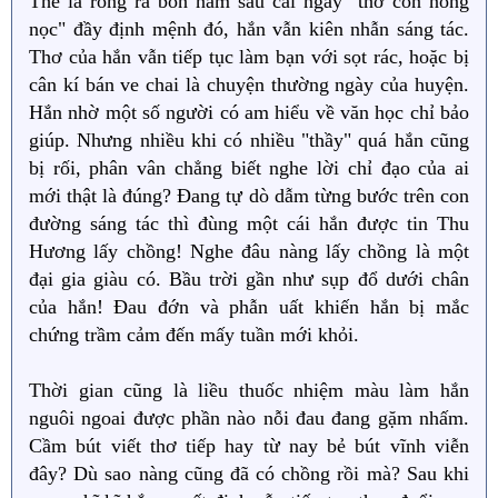
Thế là ròng rã bốn năm sau cái ngày "thơ con nòng
nọc" đầy định mệnh đó, hắn vẫn kiên nhẫn sáng tác.
Thơ của hắn vẫn tiếp tục làm bạn với sọt rác, hoặc bị
cân kí bán ve chai là chuyện thường ngày của huyện.
Hắn nhờ một số người có am hiểu về văn học chỉ bảo
giúp. Nhưng nhiều khi có nhiều "thầy" quá hắn cũng
bị rối, phân vân chẳng biết nghe lời chỉ đạo của ai
mới thật là đúng? Đang tự dò dẫm từng bước trên con
đường sáng tác thì đùng một cái hắn được tin Thu
Hương lấy chồng! Nghe đâu nàng lấy chồng là một
đại gia giàu có. Bầu trời gần như sụp đổ dưới chân
của hắn! Đau đớn và phẫn uất khiến hắn bị mắc
chứng trầm cảm đến mấy tuần mới khỏi.
Thời gian cũng là liều thuốc nhiệm màu làm hắn
nguôi ngoai được phần nào nỗi đau đang gặm nhấm.
Cầm bút viết thơ tiếp hay từ nay bẻ bút vĩnh viễn
đây? Dù sao nàng cũng đã có chồng rồi mà? Sau khi