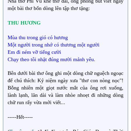
Nhà thơ Phi Vũ khẽ thở dài, ông phóng bút viết ngay
một bài thơ bốn dòng lên tập thơ tặng:
THU HƯƠNG
Mùa thu trong gió có hương
Một người trong nhớ có thương một người
Em đi ném vỡ tiếng cười
Chạy theo tôi nhặt đúng mười mảnh yêu.
Bên dưới bài thơ ông ghi một dòng chữ nguệch ngoạc
để chú thích: Kỷ niệm ngày xưa "thơ con nòng nọc"!
Bỗng nhiên một giọt nước mắt của ông rơi xuống,
lành lạnh, lăn dài và làm nhòe nhoẹt đi những dòng
chữ run rẩy vừa mới viết...
-----Hết-----