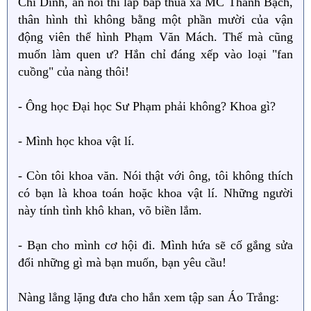
Chí Dĩnh, ăn nói thì lắp bắp thua xa MC Thanh Bạch,
thân hình thì không bằng một phần mười của vận
động viên thể hình Phạm Văn Mách. Thế mà cũng
muốn làm quen ư? Hắn chỉ đáng xếp vào loại "fan
cuồng" của nàng thôi!
- Ông học Đại học Sư Phạm phải không? Khoa gì?
- Mình học khoa vật lí.
- Còn tôi khoa văn. Nói thật với ông, tôi không thích
có bạn là khoa toán hoặc khoa vật lí. Những người
này tính tình khô khan, võ biền lắm.
- Bạn cho mình cơ hội đi. Mình hứa sẽ cố gắng sửa
đổi những gì mà bạn muốn, bạn yêu cầu!
Nàng lẳng lặng đưa cho hắn xem tập san Áo Trắng: