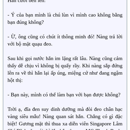
Hắn cười bẽn lẽn:
- Ý của bạn mình là chú lùn vì mình cao không bằng
bạn đúng không?
- Ừ, ông cũng có chút ít thông minh đó! Nàng trả lời
với bộ mặt quạu đeo.
Sau khi gọi nước hắn im lặng rất lâu. Nàng cũng cảm
thấy dễ chịu vì không bị quấy rầy. Khi nàng sắp đứng
lên ra về thì hắn lại ấp úng, miệng cứ như đang ngậm
hột thị:
- Bạn này, mình có thể làm bạn với bạn được không?
Trời ạ, đĩa đen suy dinh dưỡng mà đòi đeo chân hạc
vàng siêu mẫu! Nàng quan sát hắn. Chẳng có gì đặc
biệt! Gương mặt thì thua xa diễn viên Singapore Lâm