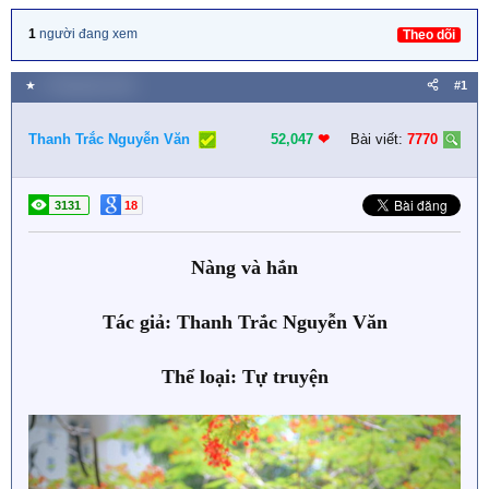
1
người đang xem
Theo dõi
★
1 Tháng bảy 2021
#1
Thanh Trắc Nguyễn Văn
52,047
❤︎
Bài viết:
7770
3131
18
Nàng và hắn
Tác giả: Thanh Trắc Nguyễn Văn
Thể loại: Tự truyện