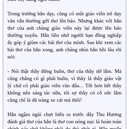
Trong trường hắn dạy, cũng có một giáo viên trẻ dạy
văn vẫn thường gởi thơ lên báo. Nhưng khác với hắn
thơ của anh chàng giáo viên này lại được lên báo
thường xuyên. Hắn liền nhờ người bạn đồng nghiệp
ấy góp ý giùm các bài thơ của mình. Sau khi xem các
bài thơ của hắn xong, anh chàng nhìn hắn hồi lâu rồi
nói:
- Nói thật thầy đừng buồn, thơ của thầy dở lắm. Mà
cũng chẳng có gì phải buồn, vì thầy là thầy giáo vật
lý chứ có phải giáo viên văn đâu... Tốt hơn hết thầy
không nên sáng tác nữa, tôi sợ thầy có cố sức lắm
cũng chỉ là dã tràng xe cát mà thôi!
Hắn ngậm ngùi chợt hiểu ra trước đây Thu Hương
đánh giá thơ của hắn là thơ con nòng nọc là hoàn toàn
chính xác chứ không phải do thù ghét gì. Hắn muốn