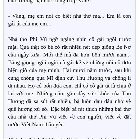
của trường Đại học Tổng Hợp Văn?
- Vâng, mẹ em nói có biết nhà thơ mà... Em là con
gái út của mẹ em...
Nhà thơ Phi Vũ ngỡ ngàng nhìn cô gái ngồi trước
mặt. Quả thật cô bé có rất nhiều nét đẹp giống Bé Nơ
của ngày xưa. Mới thế mà đã hơn bốn mươi năm...
Bằng giọng ngùi ngùi cô gái kể về những nỗi cô đơn
hiện giờ của mẹ mình. Hai mươi năm trước, sau khi
cùng chồng qua Mĩ định cư, Thu Hương và chồng li
dị nhau. Họ có bốn đứa con, chỉ có cô gái út là chịu ở
lại với mẹ. Những năm gần đây sức khỏe của Thu
Hương đã sa sút rất nhiều, bà luôn đau đáu nhớ về
quê hương xứ sở. Đặc biệt bà rất thích những bài thơ
của nhà thơ Phi Vũ viết về con người, viết về đất
nước Việt Nam thân yêu.