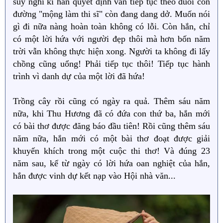
suy nghĩ kĩ hắn quyết định vẫn tiếp tục theo đuổi con
đường "mộng làm thi sĩ" còn đang dang dở. Muốn nói
gì đi nữa nàng hoàn toàn không có lỗi. Còn hắn, chỉ
có một lời hứa với người đẹp thôi mà hơn bốn năm
trời vẫn không thực hiện xong. Người ta không đi lấy
chồng cũng uổng! Phải tiếp tục thôi! Tiếp tục hành
trình vì danh dự của một lời đã hứa!
Trồng cây rồi cũng có ngày ra quả. Thêm sáu năm
nữa, khi Thu Hương đã có đứa con thứ ba, hắn mới
có bài thơ được đăng báo đầu tiên! Rồi cũng thêm sáu
năm nữa, hắn mới có một bài thơ đoạt được giải
khuyến khích trong một cuộc thi thơ! Và đúng 23
năm sau, kể từ ngày có lời hứa oan nghiệt của hắn,
hắn được vinh dự kết nạp vào Hội nhà văn...