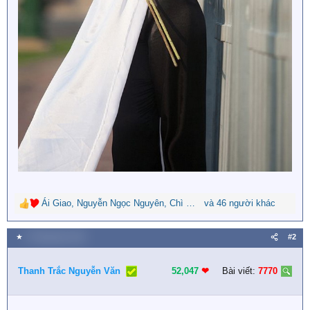
Ái Giao
,
Nguyễn Ngọc Nguyên
,
Chì Đen
và 46 người khác
R
e
a
★
3 Tháng bảy 2021
#2
c
t
i
Thanh Trắc Nguyễn Văn
52,047
❤︎
Bài viết:
7770
o
n
s