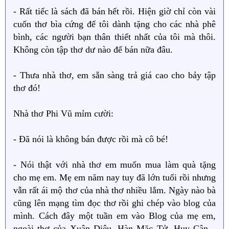
- Rất tiếc là sách đã bán hết rồi. Hiện giờ chỉ còn vài
cuốn thơ bìa cứng để tôi dành tặng cho các nhà phê
bình, các người bạn thân thiết nhất của tôi mà thôi.
Không còn tập thơ dư nào để bán nữa đâu.
- Thưa nhà thơ, em sẵn sàng trả giá cao cho bảy tập
thơ đó!
Nhà thơ Phi Vũ mỉm cười:
- Đã nói là không bán được rồi mà cô bé!
- Nói thật với nhà thơ em muốn mua làm quà tặng
cho mẹ em. Mẹ em năm nay tuy đã lớn tuổi rồi nhưng
vẫn rất ái mộ thơ của nhà thơ nhiều lắm. Ngày nào bà
cũng lên mạng tìm đọc thơ rồi ghi chép vào blog của
mình. Cách đây một tuần em vào Blog của mẹ em,
ngoài thơ của Xuân Diệu, Hàn Mặc Tử, Huy Cận,..