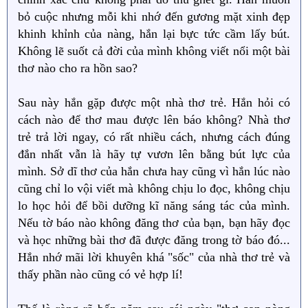
bỏ cuộc nhưng mỗi khi nhớ đến gương mặt xinh đẹp
khinh khỉnh của nàng, hắn lại bực tức cầm lấy bút.
Không lẽ suốt cả đời của mình không viết nổi một bài
thơ nào cho ra hồn sao?
Sau này hắn gặp được một nhà thơ trẻ. Hắn hỏi có
cách nào để thơ mau được lên báo không? Nhà thơ
trẻ trả lời ngay, có rất nhiều cách, nhưng cách đúng
đắn nhất vẫn là hãy tự vươn lên bằng bút lực của
mình. Sở dĩ thơ của hắn chưa hay cũng vì hắn lúc nào
cũng chỉ lo vội viết mà không chịu lo đọc, không chịu
lo học hỏi để bồi dưỡng kĩ năng sáng tác của mình.
Nếu tờ báo nào không đăng thơ của bạn, bạn hãy đọc
và học những bài thơ đã được đăng trong tờ báo đó...
Hắn nhớ mãi lời khuyên khá "sốc" của nhà thơ trẻ và
thấy phần nào cũng có vẻ hợp lí!