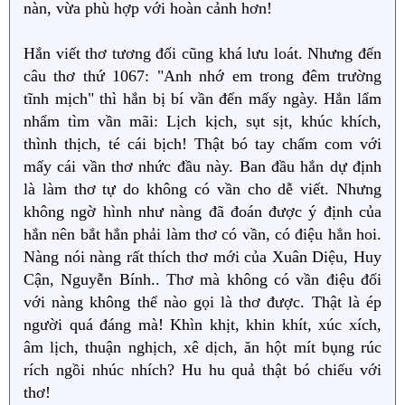
nàn, vừa phù hợp với hoàn cảnh hơn!
Hắn viết thơ tương đối cũng khá lưu loát. Nhưng đến
câu thơ thứ 1067: "Anh nhớ em trong đêm trường
tĩnh mịch" thì hắn bị bí vần đến mấy ngày. Hắn lẩm
nhẩm tìm vần mãi: Lịch kịch, sụt sịt, khúc khích,
thình thịch, té cái bịch! Thật bó tay chấm com với
mấy cái vần thơ nhức đầu này. Ban đầu hắn dự định
là làm thơ tự do không có vần cho dễ viết. Nhưng
không ngờ hình như nàng đã đoán được ý định của
hắn nên bắt hắn phải làm thơ có vần, có điệu hẳn hoi.
Nàng nói nàng rất thích thơ mới của Xuân Diệu, Huy
Cận, Nguyễn Bính.. Thơ mà không có vần điệu đối
với nàng không thể nào gọi là thơ được. Thật là ép
người quá đáng mà! Khìn khịt, khin khít, xúc xích,
âm lịch, thuận nghịch, xê dịch, ăn hột mít bụng rúc
rích ngồi nhúc nhích? Hu hu quả thật bó chiếu với
thơ!