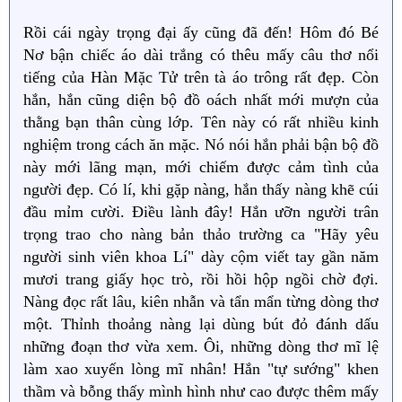
Rồi cái ngày trọng đại ấy cũng đã đến! Hôm đó Bé
Nơ bận chiếc áo dài trắng có thêu mấy câu thơ nổi
tiếng của Hàn Mặc Tử trên tà áo trông rất đẹp. Còn
hắn, hắn cũng diện bộ đồ oách nhất mới mượn của
thằng bạn thân cùng lớp. Tên này có rất nhiều kinh
nghiệm trong cách ăn mặc. Nó nói hắn phải bận bộ đồ
này mới lãng mạn, mới chiếm được cảm tình của
người đẹp. Có lí, khi gặp nàng, hắn thấy nàng khẽ cúi
đầu mỉm cười. Điều lành đây! Hắn ưỡn người trân
trọng trao cho nàng bản thảo trường ca "Hãy yêu
người sinh viên khoa Lí" dày cộm viết tay gần năm
mươi trang giấy học trò, rồi hồi hộp ngồi chờ đợi.
Nàng đọc rất lâu, kiên nhẫn và tẩn mẩn từng dòng thơ
một. Thỉnh thoảng nàng lại dùng bút đỏ đánh dấu
những đoạn thơ vừa xem. Ôi, những dòng thơ mĩ lệ
làm xao xuyến lòng mĩ nhân! Hắn "tự sướng" khen
thầm và bỗng thấy mình hình như cao được thêm mấy