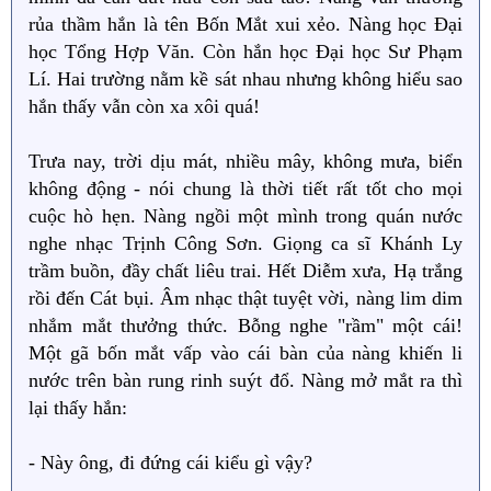
rủa thầm hắn là tên Bốn Mắt xui xẻo. Nàng học Đại
học Tổng Hợp Văn. Còn hắn học Đại học Sư Phạm
Lí. Hai trường nằm kề sát nhau nhưng không hiểu sao
hắn thấy vẫn còn xa xôi quá!
Trưa nay, trời dịu mát, nhiều mây, không mưa, biển
không động - nói chung là thời tiết rất tốt cho mọi
cuộc hò hẹn. Nàng ngồi một mình trong quán nước
nghe nhạc Trịnh Công Sơn. Giọng ca sĩ Khánh Ly
trầm buồn, đầy chất liêu trai. Hết Diễm xưa, Hạ trắng
rồi đến Cát bụi. Âm nhạc thật tuyệt vời, nàng lim dim
nhắm mắt thưởng thức. Bỗng nghe "rầm" một cái!
Một gã bốn mắt vấp vào cái bàn của nàng khiến li
nước trên bàn rung rinh suýt đổ. Nàng mở mắt ra thì
lại thấy hắn:
- Này ông, đi đứng cái kiểu gì vậy?