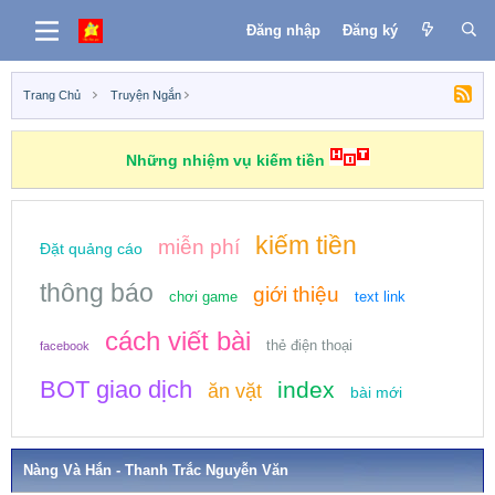
Đăng nhập
Đăng ký
Trang Chủ
Truyện Ngắn
Những nhiệm vụ kiếm tiền
kiếm tiền
miễn phí
Đặt quảng cáo
thông báo
giới thiệu
chơi game
text link
cách viết bài
thẻ điện thoại
facebook
BOT giao dịch
index
ăn vặt
bài mới
Nàng Và Hắn - Thanh Trắc Nguyễn Văn