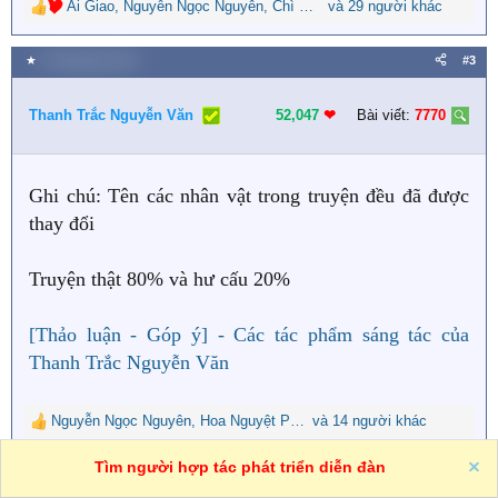
Ái Giao
,
Nguyễn Ngọc Nguyên
,
Chì Đen
và 29 người khác
R
e
a
★
8 Tháng bảy 2021
#3
c
t
i
Thanh Trắc Nguyễn Văn
52,047
❤︎
Bài viết:
7770
o
n
s
Ghi chú: Tên các nhân vật trong truyện đều đã được
:
thay đổi
Truyện thật 80% và hư cấu 20%
[Thảo luận - Góp ý] - Các tác phẩm sáng tác của
Thanh Trắc Nguyễn Văn
Nguyễn Ngọc Nguyên
,
Hoa Nguyệt Phụng
và 14 người khác
,
Ngọc Thiền Sầu
R
e
Tìm người hợp tác phát triển diễn đàn
a
★
5 Tháng tám 2021
#4
c