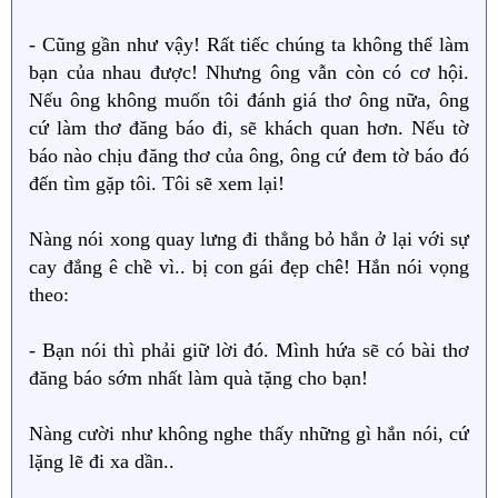
- Cũng gần như vậy! Rất tiếc chúng ta không thể làm
bạn của nhau được! Nhưng ông vẫn còn có cơ hội.
Nếu ông không muốn tôi đánh giá thơ ông nữa, ông
cứ làm thơ đăng báo đi, sẽ khách quan hơn. Nếu tờ
báo nào chịu đăng thơ của ông, ông cứ đem tờ báo đó
đến tìm gặp tôi. Tôi sẽ xem lại!
Nàng nói xong quay lưng đi thẳng bỏ hắn ở lại với sự
cay đắng ê chề vì.. bị con gái đẹp chê! Hắn nói vọng
theo:
- Bạn nói thì phải giữ lời đó. Mình hứa sẽ có bài thơ
đăng báo sớm nhất làm quà tặng cho bạn!
Nàng cười như không nghe thấy những gì hắn nói, cứ
lặng lẽ đi xa dần..