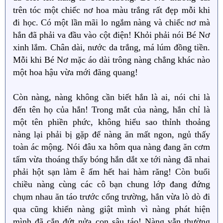
trên tóc một chiếc nơ hoa màu trắng rất đẹp mỗi khi
đi học. Có một lần mãi lo ngắm nàng và chiếc nơ mà
hắn đã phải va đầu vào cột điện! Khỏi phải nói Bé Nơ
xinh lắm. Chân dài, nước da trắng, má lúm đồng tiền.
Mỗi khi Bé Nơ mặc áo dài trông nàng chẳng khác nào
một hoa hậu vừa mới đăng quang!
Còn nàng, nàng không cần biết hắn là ai, nói chi là
đến tên họ của hắn! Trong mắt của nàng, hắn chỉ là
một tên phiền phức, không hiểu sao thỉnh thoảng
nàng lại phải bị gặp để nàng ăn mất ngon, ngủ thấy
toàn ác mộng. Nói đâu xa hôm qua nàng đang ăn cơm
tấm vừa thoáng thấy bóng hắn dắt xe tới nàng đã nhai
phải hột sạn làm ê ẩm hết hai hàm răng! Còn buổi
chiều nàng cùng các cô bạn chung lớp đang đứng
chụm nhau ăn táo trước cổng trường, hắn vừa lò dò đi
qua cũng khiến nàng giật mình vì nàng phát hiện
mình đã cắn đứt nửa con sâu táo! Nàng vẫn thường