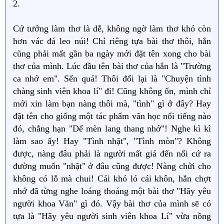
2.
Cứ tưởng làm thơ là dễ, không ngờ làm thơ khó còn
hơn vác đá leo núi! Chỉ riêng tựa bài thơ thôi, hắn
cũng phải mất gần ba ngày mới đặt tên xong cho bài
thơ của mình. Lúc đầu tên bài thơ của hắn là "Trường
ca nhớ em". Sến quá! Thôi đổi lại là "Chuyện tình
chàng sinh viên khoa lí" đi! Cũng không ổn, mình chỉ
mới xin làm bạn nàng thôi mà, "tình" gì ở đây? Hay
đặt tên cho giống một tác phẩm văn học nổi tiếng nào
đó, chẳng hạn "Dế mèn lang thang nhớ"! Nghe kì kì
làm sao ấy! Hay "Tình nhặt", "Tình mòn"? Không
được, nàng đâu phải là người mất giá đến nổi cứ ra
đường muốn "nhặt" ở đâu cũng được! Nàng chửi cho
không có lỗ mà chui! Cái khó ló cái khôn, hắn chợt
nhớ đã từng nghe loáng thoáng một bài thơ "Hãy yêu
người khoa Văn" gì đó. Vậy bài thơ của mình sẽ có
tựa là "Hãy yêu người sinh viên khoa Lí" vừa nồng