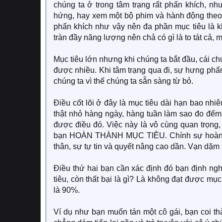
chúng ta ở trong tâm trạng rất phấn khích, n
hứng, hay xem một bộ phim và hành động theo. 
phấn khích như vậy nên đa phần mục tiêu là k
tràn đầy năng lượng nên chả có gì là to tát cả, 
Mục tiêu lớn nhưng khi chúng ta bắt đầu, cái 
được nhiều. Khi tâm trạng qua đi, sự hưng phấ
chúng ta vì thế chúng ta sẵn sàng từ bỏ.
Điều cốt lõi ở đây là mục tiêu dài hạn bao nhi
thật nhỏ hàng ngày, hàng tuần làm sao đo đếm
được điều đó. Việc này là vô cùng quan trọng
bạn HOÀN THÀNH MỤC TIÊU. Chính sự hoàn th
thân, sự tự tin và quyết nâng cao dần. Vạn dặm
Điều thứ hai bạn cần xác định đó bạn định ngh
tiêu, còn thất bại là gì? Là không đạt được mụ
là 90%.
Ví dụ như bạn muốn tán một cô gái, bạn coi thà