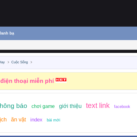
Danh bạ
Hay
Cuộc Sống
 điện thoại miễn phí
text link
thông báo
giới thiệu
chơi game
facebook
ịch
ăn vặt
index
bài mới