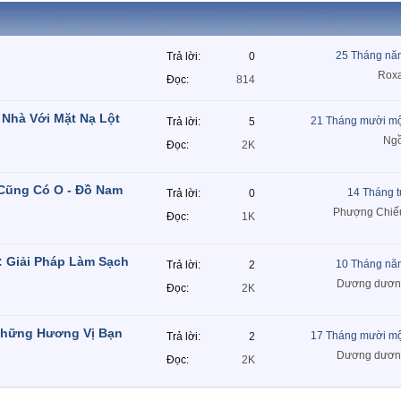
25 Tháng nă
Trả lời
0
Rox
Đọc
814
 Nhà Với Mặt Nạ Lột
21 Tháng mười mộ
Trả lời
5
Ngồ
Đọc
2K
 Cũng Có O - Đồ Nam
14 Tháng 
Trả lời
0
Phượng Chiế
Đọc
1K
: Giải Pháp Làm Sạch
10 Tháng nă
Trả lời
2
Dương dươn
Đọc
2K
Những Hương Vị Bạn
17 Tháng mười mộ
Trả lời
2
Dương dươn
Đọc
2K