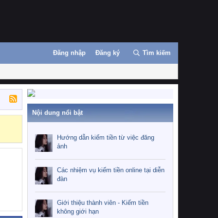
Đăng nhập
Đăng ký
Tìm kiếm
Nội dung nổi bật
Những nhiệm 
Hướng dẫn kiếm tiền từ việc đăng
ảnh
Các nhiệm vụ kiếm tiền online tại diễn
đàn
Giới thiệu thành viên - Kiếm tiền
không giới hạn