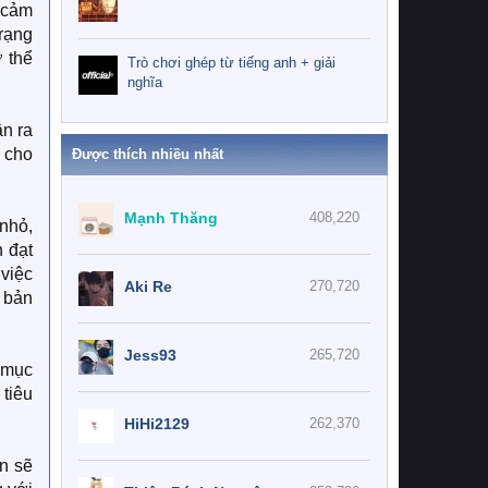
 cảm
trạng
 thể
Trò chơi ghép từ tiếng anh + giải
nghĩa
ận ra
 cho
Được thích nhiều nhất
Mạnh Thăng
408,220
 nhỏ,
 đạt
việc
Aki Re
270,720
 bản
Jess93
265,720
 mục
 tiêu
HiHi2129
262,370
ạn sẽ