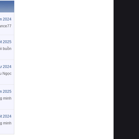
m 2024
ance77
t 2025
i buồn
tư 2024
u Ngọc
m 2025
g minh
t 2024
g minh