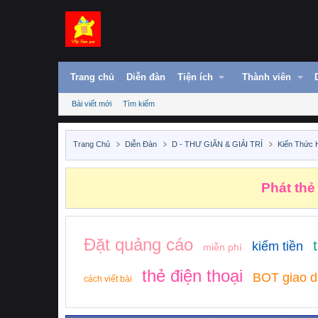
Trang chủ
Diễn đàn
Tiện ích
Thành viên
Bài viết mới
Tìm kiếm
Trang Chủ
Diễn Đàn
D - THƯ GIÃN & GIẢI TRÍ
Kiến Thức 
Phát thẻ
Đặt quảng cáo
kiếm tiền
miễn phí
thẻ điện thoại
BOT giao d
cách viết bài