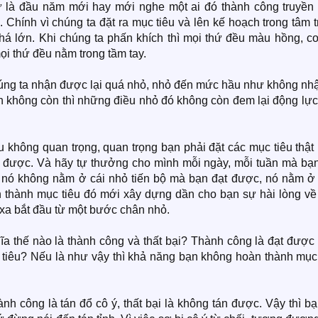
hư là đầu năm mới hay mới nghe một ai đó thành công truyền
Chính vì chúng ta đặt ra mục tiêu và lên kế hoạch trong tâm 
há lớn. Khi chúng ta phấn khích thì mọi thứ đều màu hồng, cơ
mọi thứ đều nằm trong tầm tay.
chúng ta nhận được lại quá nhỏ, nhỏ đến mức hầu như không nh
n không còn thì những điều nhỏ đó không còn đem lại động lực
êu không quan trọng, quan trọng bạn phải đặt các mục tiêu thật
 được. Và hãy tự thưởng cho mình mỗi ngày, mỗi tuần mà bạn
, nó không nằm ở cái nhỏ tiến bộ mà bạn đạt được, nó nằm ở 
ành mục tiêu đó mới xây dựng dần cho bạn sự hài lòng về
 xa bắt đầu từ một bước chân nhỏ.
ĩa thế nào là thành công và thất bại? Thành công là đạt được
c tiêu? Nếu là như vậy thì khả năng bạn không hoàn thành mục
nh công là tán đổ cô ý, thất bại là không tán được. Vậy thì b