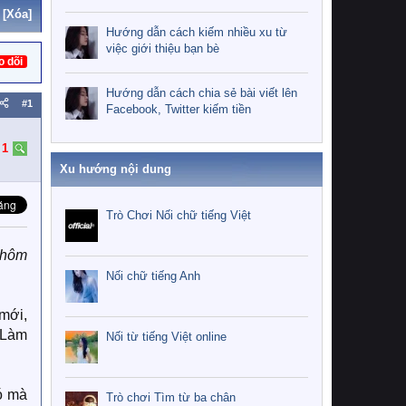
[Xóa]
Hướng dẫn cách kiếm nhiều xu từ
việc giới thiệu bạn bè
o dõi
Hướng dẫn cách chia sẻ bài viết lên
#1
Facebook, Twitter kiếm tiền
:
1
Xu hướng nội dung
Trò Chơi Nối chữ tiếng Việt
 hôm
Nối chữ tiếng Anh
mới,
? Làm
Nối từ tiếng Việt online
ó mà
Trò chơi Tìm từ ba chân