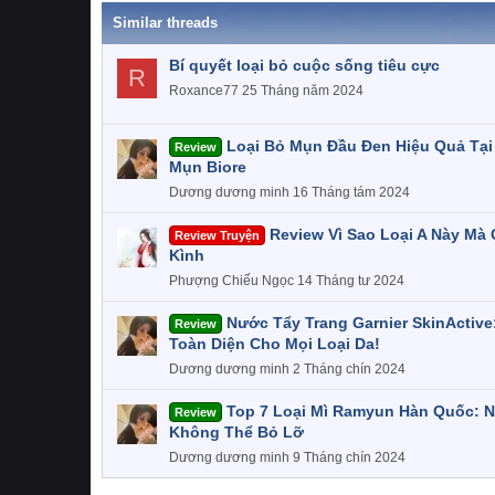
i
o
Similar threads
n
s
Bí quyết loại bỏ cuộc sống tiêu cực
R
:
Roxance77
25 Tháng năm 2024
Loại Bỏ Mụn Đầu Đen Hiệu Quả Tại
Review
Mụn Biore
Dương dương minh
16 Tháng tám 2024
Review Vì Sao Loại A Này Mà
Review Truyện
Kình
Phượng Chiếu Ngọc
14 Tháng tư 2024
Nước Tẩy Trang Garnier SkinActive
Review
Toàn Diện Cho Mọi Loại Da!
Dương dương minh
2 Tháng chín 2024
Top 7 Loại Mì Ramyun Hàn Quốc: 
Review
Không Thể Bỏ Lỡ
Dương dương minh
9 Tháng chín 2024