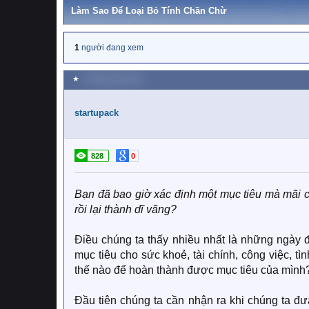
Làm Sao Để Loại Bỏ Tính Chần Chừ
1
người đang xem
★
4 Tháng một 2020
startupack
828
0
Bạn đã bao giờ xác định một mục tiêu mà mãi 
rồi lại thành dĩ vãng?
Điều chúng ta thấy nhiều nhất là những ngày 
mục tiêu cho sức khoẻ, tài chính, công việc, tì
thế nào để hoàn thành được mục tiêu của mình
Đầu tiên chúng ta cần nhận ra khi chúng ta đ