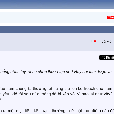
The
4
❤︎
Bài viết
chẳng nhấc tay, nhấc chân thực hiện nó? Hay chỉ làm được vài
đầu năm chúng ta thường rất hứng thú lên kế hoạch cho năm 
nh yêu.. để rồi sau nửa tháng đã bị xếp xó. Vì sao lại như vậy
?
ưa ra một mục tiêu, kế hoạch thường là ở một thời điểm nào đ