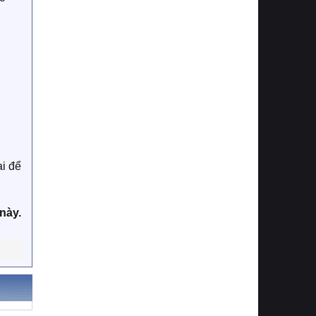
ại để
này.