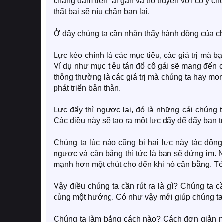
chẳng dám tiến lại gần và trò truyện với cô ý ch
thất bại sẽ níu chân bạn lại.
Ở đây chúng ta cần nhận thấy hành động của chú
Lực kéo chính là các mục tiêu, các giá trị mà 
Ví dụ như mục tiêu tán đổ cô gái sẽ mang đến 
thông thường là các giá trị mà chúng ta hay mon
phát triển bản thân.
Lực đẩy thì ngược lại, đó là những cái chúng ta
Các điều này sẽ tạo ra một lực đẩy để đẩy bạn t
Chúng ta lúc nào cũng bị hai lực này tác động
ngược và cân bằng thì tức là bạn sẽ đứng im.
mạnh hơn một chút cho đến khi nó cân bằng. Tóm
Vậy điều chúng ta cần rút ra là gì? Chúng ta c
cùng một hướng. Có như vậy mới giúp chúng ta 
Chúng ta làm bằng cách nào? Cách đơn giản nhất