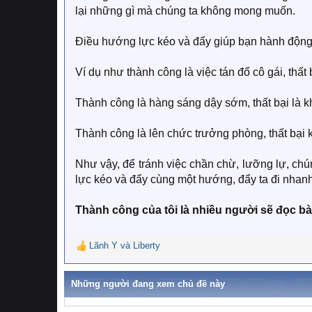
lại những gì mà chúng ta không mong muốn.
Điều hướng lực kéo và đẩy giúp bạn hành động
Ví dụ như thành công là việc tán đổ cô gái, thất
Thành công là hàng sáng dậy sớm, thất bại là 
Thành công là lên chức trưởng phòng, thất bại
Như vậy, để tránh việc chần chừ, lưỡng lự, chún
lực kéo và đẩy cùng một hướng, đẩy ta đi nhanh
Thành công của tôi là nhiều người sẽ đọc bài 
Lãnh Y
và
Liberty
R
e
a
Những người đang xem chủ đề này
c
t