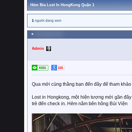
Hẻm Bia Lost In HongKong Quận 1
1
người đang xem
★
26 Tháng tám 2019
Admin
8355
155
Qua mới cùng thằng bạn đến đây để tham khảo 
Lost in Hongkong, một hiện tượng mới gần đây
trẻ đến check in. Hẻm nằm bên hông Bùi Viện