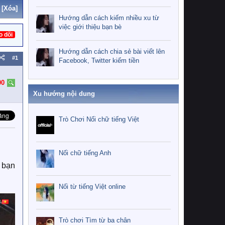
[Xóa]
Hướng dẫn cách kiếm nhiều xu từ
việc giới thiệu bạn bè
o dõi
Hướng dẫn cách chia sẻ bài viết lên
#1
Facebook, Twitter kiếm tiền
00
Xu hướng nội dung
Trò Chơi Nối chữ tiếng Việt
Nối chữ tiếng Anh
 bạn
Nối từ tiếng Việt online
Trò chơi Tìm từ ba chân