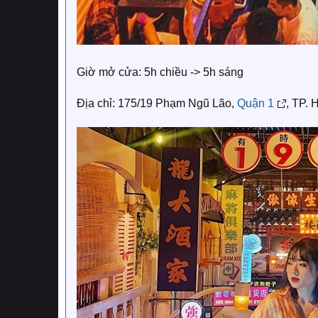
Giờ mở cửa: 5h chiều -> 5h sáng
Địa chỉ: 175/19 Phạm Ngũ Lão,
Quận 1
, TP.