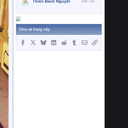
Thiên Bách Nguyệt
258,720
Chia sẻ trang này
Facebook
X
Bluesky
LinkedIn
Reddit
Tumblr
Email
Link