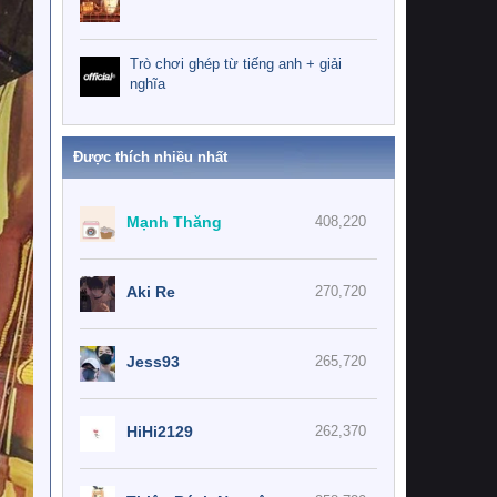
Trò chơi ghép từ tiếng anh + giải
nghĩa
Được thích nhiều nhất
Mạnh Thăng
408,220
Aki Re
270,720
Jess93
265,720
HiHi2129
262,370