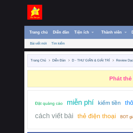
Trang chủ
Diễn đàn
Tiện ích
Thành viên
Bài viết mới
Tìm kiếm
Trang Chủ
Diễn Đàn
D - THƯ GIÃN & GIẢI TRÍ
Review Dạ
Những n
miễn phí
th
kiếm tiền
Đặt quảng cáo
cách viết bài
thẻ điện thoại
BOT gi