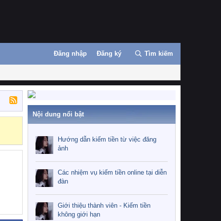
Đăng nhập
Đăng ký
Tìm kiếm
Nội dung nổi bật
Hướng dẫn kiế
Hướng dẫn kiếm tiền từ việc đăng
ảnh
Các nhiệm vụ kiếm tiền online tại diễn
đàn
Giới thiệu thành viên - Kiếm tiền
không giới hạn