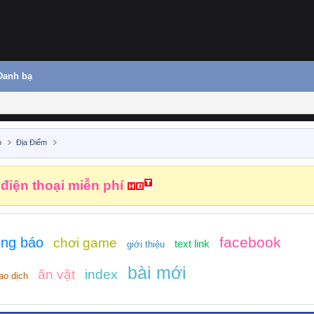
Danh bạ
o
Địa Điểm
hiệm vụ kiếm tiền
facebook
ông báo
chơi game
text link
giới thiệu
bài mới
ăn vặt
index
ao dịch