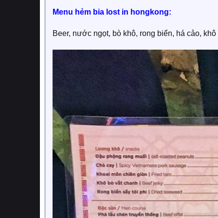
Menu hẻm bia lost in hongkong:
Beer, nước ngọt, bò khô, rong biển, há cảo, khô 