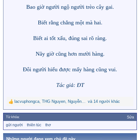
Bao giờ người ngộ người trèo cây gai.
Biết rằng chẳng một mà hai.
Biết ai tốt xấu, đúng sai rõ ràng.
Nãy giờ cũng hơn mười hàng.
Đôi người hiểu được mấy hàng cũng vui.​
Tác giả: ĐT
lacvuphongca
,
THG Nguyen
,
Nguyễn Ngọc Nguyên
và 14 người khác
R
e
a
Từ khóa:
Sửa
c
T
gửi người
thiên túc
thơ
t
ừ
i
k
o
h
Những người đang xem chủ đề này