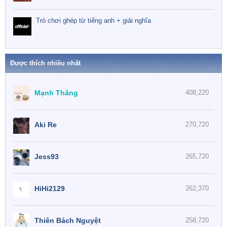
Trò chơi ghép từ tiếng anh + giải nghĩa
Được thích nhiều nhất
Mạnh Thăng
408,220
Aki Re
270,720
Jess93
265,720
HiHi2129
262,370
Thiên Bách Nguyệt
258,720