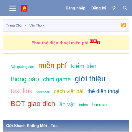
Đăng nhập
Đăng ký
Trang Chủ
Văn Thơ
Phát thẻ điện thoại miễn phí
miễn phí
kiếm tiền
Đặt quảng cáo
giới thiệu
thông báo
chơi game
text link
cách viết bài
thẻ điện thoại
facebook
BOT giao dịch
ăn vặt
bài mới
index
Gửi Khách Không Mời - Túc