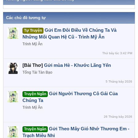
n
ó
a
s
:
Các chủ đề tương tự
Gửi Em Đôi Điều Về Chúng Ta Và
Tự Truyện
Những Mối Quan Hệ Cũ - Trình Mỹ Ân
Trình Mỹ Ân
Thứ bảy lúc 3:42 PM
[Bài Thơ]
Gửi mùa Hè - Khước Lãng Yển
Tổng Tài Tàn Bạo
5 Tháng bảy 2026
Gửi Người Thương Cô Gái Của
Truyện Ngắn
Chúng Ta
Trình Mỹ Ân
26 Tháng bảy 2026
Gửi Theo Mây Gió Nhớ Thương Em -
Truyện Ngắn
Trạch Miêu Nhi