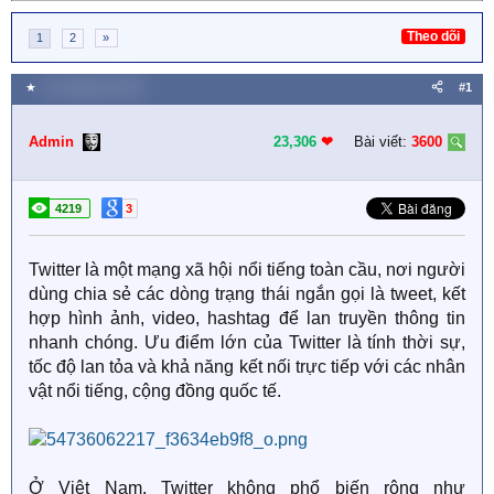
Theo dõi
1
2
»
★
22 Tháng tám 2025
#1
Admin
23,306
❤︎
Bài viết:
3600
4219
3
Twitter là một mạng xã hội nổi tiếng toàn cầu, nơi người
dùng chia sẻ các dòng trạng thái ngắn gọi là tweet, kết
hợp hình ảnh, video, hashtag để lan truyền thông tin
nhanh chóng. Ưu điểm lớn của Twitter là tính thời sự,
tốc độ lan tỏa và khả năng kết nối trực tiếp với các nhân
vật nổi tiếng, cộng đồng quốc tế.
Ở Việt Nam, Twitter không phổ biến rộng như