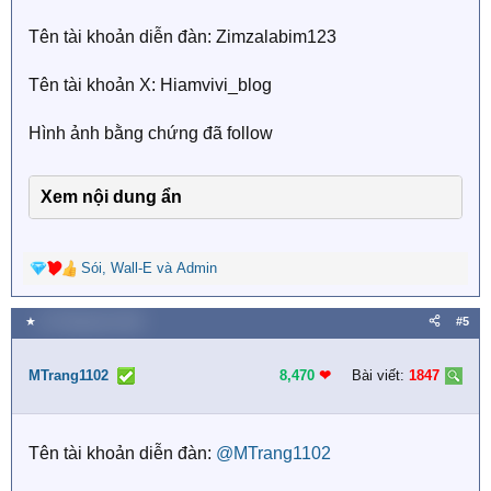
s
Tên tài khoản diễn đàn: Zimzalabim123
:
Tên tài khoản X: Hiamvivi_blog
Hình ảnh bằng chứng đã follow
Xem nội dung ẩn
Sói
,
Wall-E
và
Admin
R
e
a
★
23 Tháng tám 2025
#5
c
t
i
MTrang1102
8,470
❤︎
Bài viết:
1847
o
n
s
Tên tài khoản diễn đàn:
@MTrang1102
: