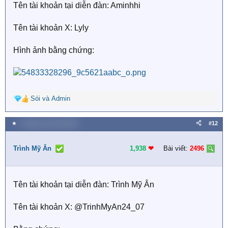
Tên tài khoản tại diễn đàn: Aminhhi
:
Tên tài khoản X: Lyly
Hình ảnh bằng chứng:
Sói
và
Admin
R
e
a
★
7 Tháng mười một 2025
#12
c
t
i
Trình Mỹ Ân
1,938
❤︎
Bài viết:
2496
o
n
s
Tên tài khoản tại diễn đàn: Trình Mỹ Ân
:
Tên tài khoản X: @TrinhMyAn24_07