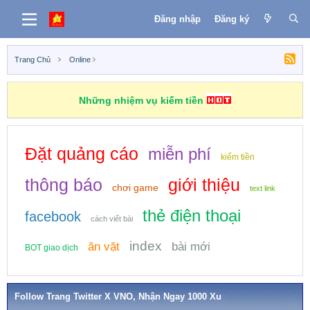
Đăng nhập
Đăng ký
Trang Chủ
Online
Những nhiệm vụ kiếm tiền
Đặt quảng cáo
miễn phí
kiếm tiền
thông báo
giới thiệu
chơi game
text link
thẻ điện thoại
facebook
cách viết bài
index
ăn vặt
bài mới
BOT giao dịch
Follow Trang Twitter X VNO, Nhận Ngay 1000 Xu