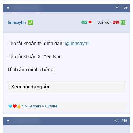
e
a
★
12 Tháng chín 2025
#9
c
t
i
linnsayhii
492
❤︎
Bài viết:
248
o
n
s
Tên tài khoản tại diễn đàn:
@linnsayhii
:
Tên tài khoản X: Yen Nhi
Hình ảnh minh chứng:
Xem nội dung ẩn
Sói
,
Admin
và
Wall-E
R
e
a
★
16 Tháng chín 2025
#10
c
t