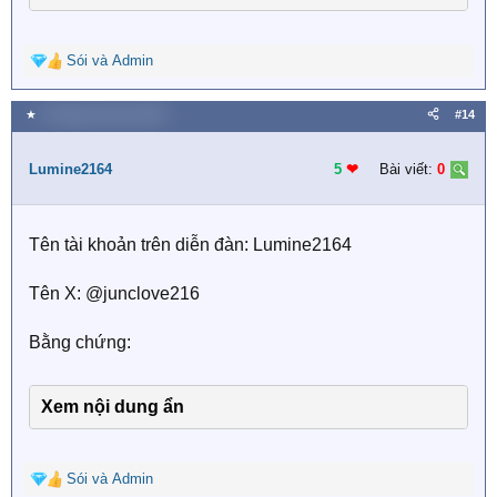
Sói
và
Admin
R
e
a
★
9 Tháng mười hai 2025
#14
c
t
i
Lumine2164
5
❤︎
Bài viết:
0
o
n
s
Tên tài khoản trên diễn đàn: Lumine2164
:
Tên X: @junclove216
Bằng chứng:
Xem nội dung ẩn
Sói
và
Admin
R