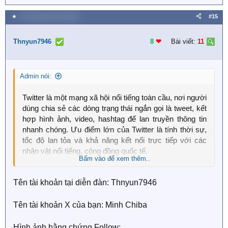
e
a
★
15 Tháng mười hai 2025
#15
c
t
i
Thnyun7946
8
❤︎
Bài viết:
11
o
n
s
Admin nói:
:
Twitter là một mạng xã hội nổi tiếng toàn cầu, nơi người
dùng chia sẻ các dòng trạng thái ngắn gọi là tweet, kết
hợp hình ảnh, video, hashtag để lan truyền thông tin
nhanh chóng. Ưu điểm lớn của Twitter là tính thời sự,
tốc độ lan tỏa và khả năng kết nối trực tiếp với các
nhân vật nổi tiếng, cộng đồng quốc tế.
Bấm vào để xem thêm..
Tên tài khoản tại diễn đàn: Thnyun7946
Ở Việt Nam, Twitter không phổ biến rộng như
Facebook hay TikTok, nhưng giới trẻ, đặc biệt là học
Tên tài khoản X của bạn: Minh Chiba
sinh – sinh viên và cộng đồng quan tâm đến K-pop,
anime, game, công nghệ, crypto.. Lại sử dụng khá
Hình ảnh bằng chứng Follow: