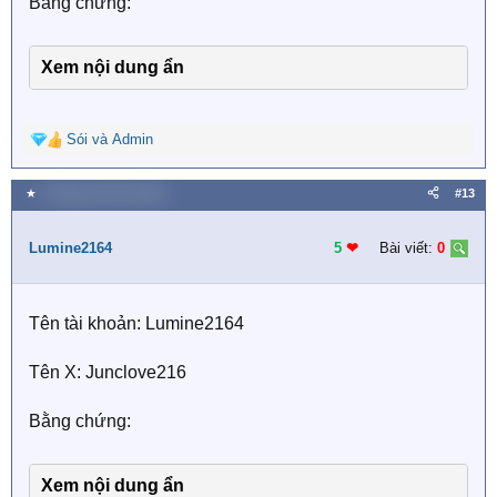
Bằng chứng:
Xem nội dung ẩn
Sói
và
Admin
R
e
a
★
8 Tháng mười hai 2025
#13
c
t
i
Lumine2164
5
❤︎
Bài viết:
0
o
n
s
Tên tài khoản: Lumine2164
:
Tên X: Junclove216
Bằng chứng:
Xem nội dung ẩn