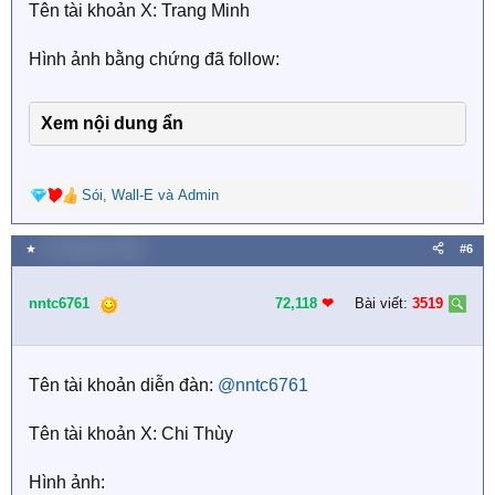
Tên tài khoản X: Trang Minh
Hình ảnh bằng chứng đã follow:
Xem nội dung ẩn
Sói
,
Wall-E
và
Admin
R
e
a
★
23 Tháng tám 2025
#6
c
t
i
nntc6761
72,118
❤︎
Bài viết:
3519
o
n
s
:
Tên tài khoản diễn đàn:
@nntc6761
Tên tài khoản X: Chi Thùy
Hình ảnh: