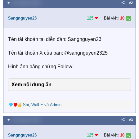
a
★
23 Tháng tám 2025
#2
c
t
i
Sangnguyen23
125
❤︎
Bài viết:
10
o
n
s
Tên tài khoản tại diễn đàn: Sangnguyen23
:
Tên tài khoản X của bạn: @sangnguyen2325
Hình ảnh bằng chứng Follow:
Xem nội dung ẩn
Sói
,
Wall-E
và
Admin
R
e
a
★
23 Tháng tám 2025
#3
c
t
i
Sangnguyen23
125
❤︎
Bài viết:
10