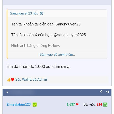
o
n
s
Sangnguyen23 nói:
:
Tên tài khoản tại diễn đàn: Sangnguyen23
Tên tài khoản X của bạn: @sangnguyen2325
Hình ảnh bằng chứng Follow:
Bấm vào để xem thêm..
Xem nội dung ẩn
Em đã nhận dc 1.000 xu, cảm ơn ạ
Sói
,
Wall-E
và
Admin
R
e
a
★
23 Tháng tám 2025
#4
c
t
i
Zimzalabim123
1,637
❤︎
Bài viết:
214
o
n