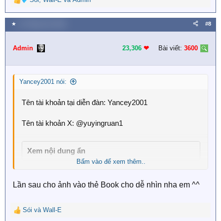
R
e
a
★
12 Tháng chín 2025
#8
c
t
i
Admin
23,306
❤︎
Bài viết:
3600
o
n
s
Yancey2001 nói:
:
Tên tài khoản tại diễn đàn: Yancey2001
Tên tài khoản X: @yuyingruan1
Xem nội dung ẩn
Bấm vào để xem thêm..
Lần sau cho ảnh vào thẻ Book cho dễ nhìn nha em ^^
Sói
và
Wall-E
R