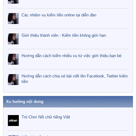
Các nhiệm vụ kiếm tiền online tại diễn đàn
Danh sách:
Giới thiệu thành viên - Kiếm tiền không giới hạn
Phần
Nhiệm vụ
thưởng​
Hướng dẫn cách kiếm nhiều xu từ việc giới thiệu bạn bè
Đăng ký tài khoản Binance
5000 xu​
Share bài viết lên FB -...
Hướng dẫn cách chia sẻ bài viết lên Facebook, Twitter kiếm
tiền
Admin
event
kiếm tiền
kiếm xu
thông báo
Trả lời: 7
Diễn đàn:
Online
Xu hướng nội dung
Trò Chơi Nối chữ tiếng Việt