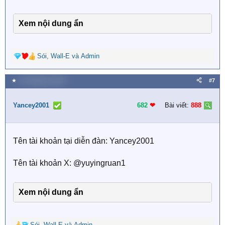
Xem nội dung ẩn
Sói
,
Wall-E
và
Admin
R
e
a
★
24 Tháng tám 2025
#7
c
t
i
Yancey2001
682
❤︎
Bài viết:
888
o
n
s
Tên tài khoản tại diễn đàn: Yancey2001
:
Tên tài khoản X: @yuyingruan1
Xem nội dung ẩn
Sói
,
Wall-E
và
Admin