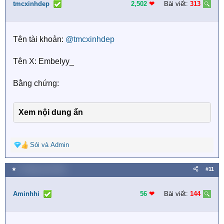
i
tmcxinhdep
2,502
❤︎
Bài viết:
313
o
n
s
Tên tài khoản:
@tmcxinhdep
:
Tên X: Embelyy_
Bằng chứng:
Xem nội dung ẩn
Sói
và
Admin
R
e
a
★
5 Tháng mười 2025
#11
c
t
i
Aminhhi
56
❤︎
Bài viết:
144
o
n
s