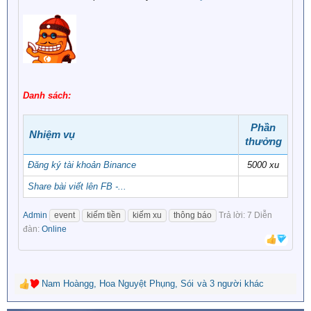
Danh sách:
Phần
Nhiệm vụ
thưởng​
Đăng ký tài khoản Binance
5000 xu​
Share bài viết lên FB -...
Admin
event
kiếm tiền
kiếm xu
thông báo
Trả lời: 7
Diễn
đàn:
Online
Nam Hoàngg
,
Hoa Nguyệt Phụng
,
Sói
và 3 người khác
R
e