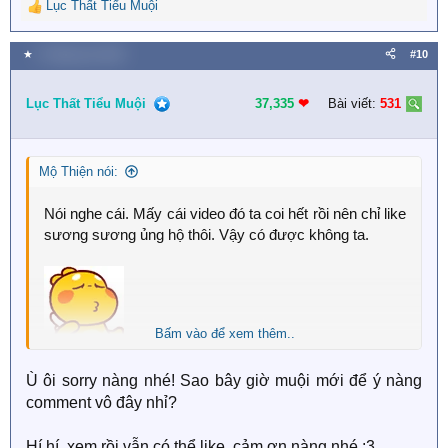
Lục Thất Tiểu Muội
R
e
a
★
3 Tháng sáu 2020
#10
c
t
i
Lục Thất Tiểu Muội
37,335
❤︎
Bài viết:
531
o
n
s
Mộ Thiện nói:
:
Nói nghe cái. Mấy cái video đó ta coi hết rồi nên chỉ like
sương sương ủng hộ thôi. Vậy có được không ta.
Bấm vào để xem thêm..
Ù ôi sorry nàng nhé! Sao bây giờ muội mới để ý nàng
comment vô đây nhỉ?
Hí hí, xem rồi vẫn có thể like, cảm ơn nàng nhé :3