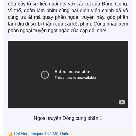
đều bày tỏ sự tiếc nuối đối với cái kết của Đông Cung.
Vì thế, đoàn làm phim cùng hai diễn viên chính đã vô
cùng ưu ái mà quay phần ngoại truyện này, góp phần
làm dịu đi sự bi thảm của cái kết phim. Cùng nhau xem
phần ngoại truyện ngọt ngào của cặp đôi nhé!
Ngoại truyện Đông cung phần 1​
Chì Đen
,
chiqudoll
và
Mộ Thiện
R