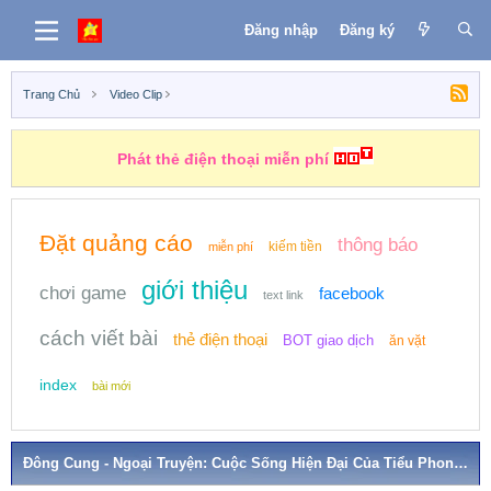
Đăng nhập
Đăng ký
Trang Chủ
Video Clip
Phát thẻ điện thoại miễn phí
Đặt quảng cáo
thông báo
kiếm tiền
miễn phí
giới thiệu
chơi game
facebook
text link
cách viết bài
thẻ điện thoại
BOT giao dịch
ăn vặt
index
bài mới
Đông Cung - Ngoại Truyện: Cuộc Sống Hiện Đại Của Tiểu Phong Và Lão Ngũ