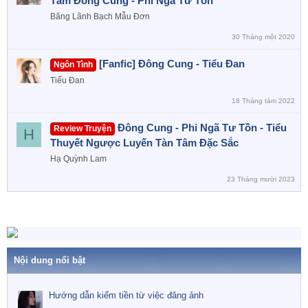
Tâm Đông Cung - Phỉ Ngã Tư Tồn
Băng Lãnh Bạch Mẫu Đơn
30 Tháng một 2020
[Fanfic] Đông Cung - Tiểu Đan
Ngôn Tình
Tiểu Đan
18 Tháng tám 2022
Đông Cung - Phỉ Ngã Tư Tồn - Tiểu
Review Truyện
H
Thuyết Ngược Luyến Tàn Tâm Đặc Sắc
Hạ Quỳnh Lam
23 Tháng mười 2023
Nội dung nổi bật
Hướng dẫn kiếm tiền từ việc đăng ảnh