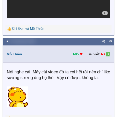
Chì Đen
và
Mộ Thiện
R
e
a
★
24 Tháng năm 2020
#9
c
t
i
Mộ Thiện
685
❤︎
Bài viết:
63
o
n
s
Nói nghe cái. Mấy cái video đó ta coi hết rồi nên chỉ like
:
sương sương ủng hộ thôi. Vậy có được không ta.