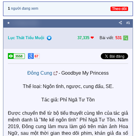
1
người đang xem
Theo dõi
★
17 Tháng ba 2020
#1
Lục Thất Tiểu Muội
37,335
❤︎
Bài viết:
531
3558
67
Đông Cung
- Goodbye My Princess
Thể loại: Ngôn tình, ngược, cung đấu, SE.
Tác giả: Phỉ Ngã Tư Tồn​
Được chuyển thể từ bộ tiểu thuyết cùng tên của tác giả
mệnh danh là "Mẹ kế ngôn tình" Phỉ Ngã Tư Tồn. Năm
2019, Đông cung làm mưa làm gió trên màn ảnh Hoa
Ngữ, sau một thời gian theo dõi phim, khán giả đa số