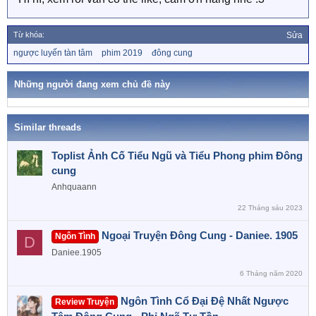
Từ khóa:
Sửa
T
ngược luyến tàn tâm
phim 2019
đông cung
ừ
k
h
Những người đang xem chủ đề này
ó
a
Similar threads
Toplist Ảnh Cố Tiểu Ngũ và Tiểu Phong phim Đông
cung
Anhquaann
22 Tháng sáu 2023
Ngoại Truyện Đông Cung - Daniee. 1905
Ngôn Tình
D
Daniee.1905
6 Tháng năm 2020
Ngôn Tình Cổ Đại Đệ Nhất Ngược
Review Truyện