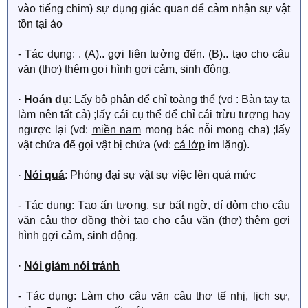
vào tiếng chim) sự dụng giác quan để cảm nhận sự vật
tồn tại ảo
- Tác dụng: . (A).. gợi liên tưởng đến. (B).. tạo cho câu
văn (thơ) thêm gợi hình gợi cảm, sinh động.
·
Hoán dụ
: Lấy bộ phận để chỉ toàng thể (vd
: Bàn tay
ta
làm nên tất cả) ;lấy cái cụ thể để chỉ cái trừu tượng hay
ngược lại (vd:
miền nam
mong bác nỗi mong cha) ;lấy
vật chứa để gọi vật bị chứa (vd:
cả lớp
im lặng).
·
Nói quá
: Phóng đại sự vật sự việc lên quá mức
- Tác dụng: Tạo ấn tượng, sự bất ngờ, dí dỏm cho câu
văn câu thơ đồng thời tạo cho câu văn (thơ) thêm gợi
hình gợi cảm, sinh động.
·
Nói giảm nói tránh
- Tác dụng: Làm cho câu văn câu thơ tế nhị, lịch sự,