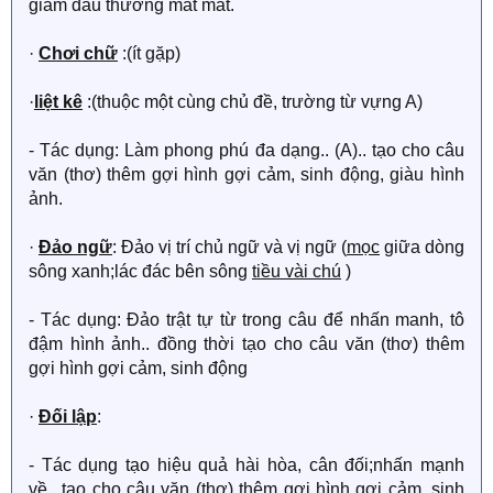
giảm đau thương mất mát.
·
Chơi chữ
:(ít gặp)
·
liệt kê
:(thuộc một cùng chủ đề, trường từ vựng A)
- Tác dụng: Làm phong phú đa dạng.. (A).. tạo cho câu
văn (thơ) thêm gợi hình gợi cảm, sinh động, giàu hình
ảnh.
·
Đảo ngữ
: Đảo vị trí chủ ngữ và vị ngữ (
mọc
giữa dòng
sông xanh;lác đác bên sông
tiều vài chú
)
- Tác dụng: Đảo trật tự từ trong câu để nhấn manh, tô
đậm hình ảnh.. đồng thời tạo cho câu văn (thơ) thêm
gợi hình gợi cảm, sinh động
·
Đối lập
:
- Tác dụng tạo hiệu quả hài hòa, cân đối;nhấn mạnh
về.. tạo cho câu văn (thơ) thêm gợi hình gợi cảm, sinh