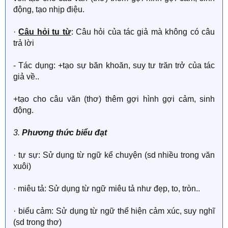
động, tạo nhịp điệu.
·
Câu hỏi tu từ
: Câu hỏi của tác giả mà không có câu
trả lời
- Tác dụng: +tạo sự băn khoăn, suy tư trăn trở của tác
giả về..
+tạo cho câu văn (thơ) thêm gợi hình gợi cảm, sinh
động.
3.
Phương thức biểu đạt
· tự sự: Sử dụng từ ngữ kể chuyện (sd nhiều trong văn
xuôi)
· miêu tả: Sử dụng từ ngữ miêu tả như đẹp, to, tròn..
· biểu cảm: Sử dụng từ ngữ thể hiện cảm xúc, suy nghĩ
(sd trong thơ)