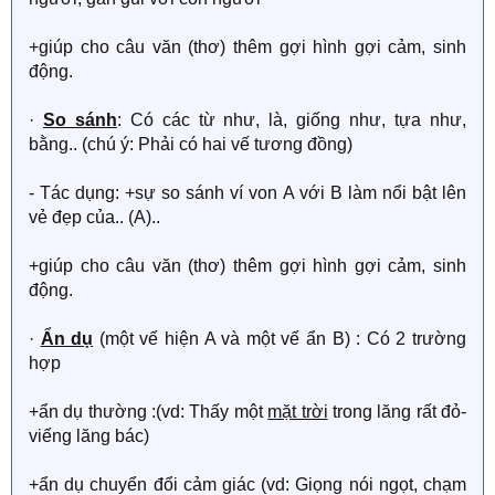
+giúp cho câu văn (thơ) thêm gợi hình gợi cảm, sinh
động.
·
So sánh
: Có các từ như, là, giống như, tựa như,
bằng.. (chú ý: Phải có hai vế tương đồng)
- Tác dụng: +sự so sánh ví von A với B làm nổi bật lên
vẻ đẹp của.. (A)..
+giúp cho câu văn (thơ) thêm gợi hình gợi cảm, sinh
động.
·
Ẩn dụ
(một vế hiện A và một vế ẩn B) : Có 2 trường
hợp
+ẩn dụ thường :(vd: Thấy một
mặt trời
trong lăng rất đỏ-
viếng lăng bác)
+ẩn dụ chuyển đổi cảm giác (vd: Giọng nói ngọt, chạm