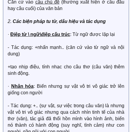
Căn cứ vào
câu chủ đề
(thường xuất hiện ở câu đầu
hay câu cuối) của văn bản
2.
Các biện pháp tu từ, dấu hiệu và tác dụng
·
Điệp từ \ ngữ\điệp cấu trúc
: Từ ngữ được lặp lại
- Tác dụng: +nhấn mạnh.. (căn cứ vào từ ngữ và nội
dung)
+tạo nhịp điệu, tính nhạc cho câu thơ (câu văn) thêm
sinh động.
·
Nhân hóa
: Biến nhưng sự vật vô tri vô giác trở lên
giống con người
- Tác dụng: +.. (sự vật, sự việc trong câu văn) là nhưng
vật vô tri vô giác nhưng qua cách nhìn tinh tế của nhà
thơ (văn), tác giả đã thổi hồn mình vào hình ảnh, biến
nó thành có hành động (suy nghĩ, tình cảm) như con
người, gần gũi với con người