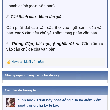
· hành chính (đợn, văn bản)
5.
Giải thích câu.. \theo tác giả..
Cần phải đạt câu văn câu thơ vào ngữ cảnh của văn
bản, các ý cần nêu chủ yếu nằm trong phần văn bản
6.
Thông điệp, bài học, ý nghĩa rút ra
: Cần căn cứ
vào câu chủ đề của văn bản
Havana
,
Muối
và
LoBe
R
e
a
Những người đang xem chủ đề này
c
t
i
o
Các chủ đề tương tự
n
s
Sinh học - Trình bày hoạt động của ba điểm kiểm
:
soát trong chu kỳ tế bào