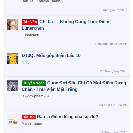
Bán Yêu Khuynh Thành
2 Tháng mười 2021
Chỉ Là. . . Không Cùng Thời Điểm -
Tản Văn
Lunarchen
Lunarchen
Hôm qua, lúc 11:00 PM
DT3Q: Mốc góp điểm Lẩu 10
nihC
23 Tháng bảy 2026
Cuộc Đời Đâu Chỉ Có Một Điểm Dừng
Truyện Ngắn
Chân - Thư Viện Mặt Trăng
lawdowpham264
Chủ nhật lúc 8:36 PM
Đâu là điểm dừng của sự đủ?
Hỏi đáp
Mạnh Thăng
19 Tháng bảy 2026