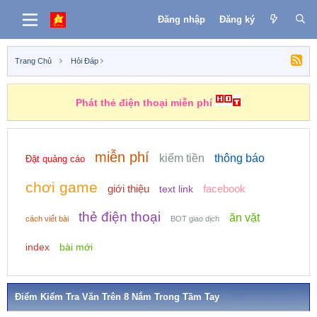
Đăng nhập
Đăng ký
Trang Chủ
Hỏi Đáp
Phát thẻ điện thoại miễn phí
miễn phí
kiếm tiền
thông báo
Đặt quảng cáo
chơi game
giới thiệu
facebook
text link
thẻ điện thoại
ăn vặt
cách viết bài
BOT giao dịch
index
bài mới
Điểm Kiểm Tra Văn Trên 8 Nắm Trong Tầm Tay