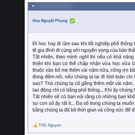
★
23 Tháng mười một 2024
Hoa Nguyệt Phụng
Đi học hay đi làm sau khi tốt nghiệp phổ thông
tế gia đình đi cùng với nguyện vọng của bản thân
Tất nhiên, theo mình nghĩ thì nếu có khả năng t
thiện khi bạn có thể chấp nhận vừa học vừa l
thuộc vào bố mẹ thêm vài năm nữa, công ơn bố 
đong đếm nổi, nếu chúng ta lại đi tính toán chi 
sao? Thà chúng ta cố gắng thêm một vài năm, 
lao động chỉ có bằng phổ thông... Khi ấy chúng 
Tất nhiên sẽ có bạn nói rằng có những bạn khô
sự con số ấy rất ít... Đa số trong chúng ta mu
bằng chúng ta đã bỏ thời gian và công sức để đ
THG Nguyen
R
e