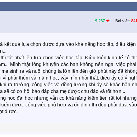
9,237
❤︎
Bài viết:
84
 là kết quả lựa chọn được dựa vào khả năng học tập, điều kiện
...
hì tốt nhất lên lựa chọn việc học tập. Điều kiện kinh tế có th
àm... Mình thật lòng khuyên các bạn không nên ngại việc phải
mẹ sinh ra và nuôi chúng ta lớn lên đến giờ phút này đã khôn
li vì phải thêm vài năm học, vậy mình hỏi thật, điều ấy có ý ngh
khi ra trường, công việc và đồng lương khi ấy sẽ khác hẳn n
ta sẽ có cơ hội báo đáp cha mẹ được chu đáo và tốt hơn...
ng học đại học nhưng vẫn có khả năng kiếm tiền rất tốt nhưng
ốn kiếm được công việc phù hợp và ổn định thì đều phải dựa và
ạt được.