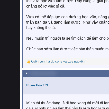
thể vừa học vừa làm được. Đây cũng là giải phá
chẳng bỏ lỡ việc gì cả.
Vừa có thể tiếp tục con đường học vấn, nâng g
thân bạn đã và đang làm được. Như vậy chẳng 
hay không thôi à.
Nếu muốn thì người ta sẽ tìm cách để làm cho b
Chúc bạn sớm làm được việc bản thân muốn mà 
Cuộn Len
,
hạ du coffe
và
Eve nguyễn
R
e
a
★
3 Tháng mười hai 2021
c
t
i
Phạm Hòa 139
o
n
s
:
Mình thì thuộc dạng là đi học xong thì mới đi là
đã suy nghĩ nhiều làm thế nào là vừa học vừa đ