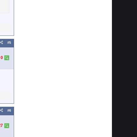
#5
:
0
#6
27