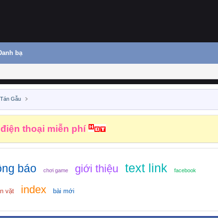
Danh bạ
 Tán Gẫu
 điện thoại miễn phí
text link
ông báo
giới thiệu
chơi game
facebook
index
n vặt
bài mới