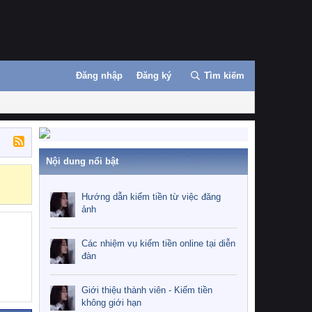
Đăng nhập
Đăng ký
Tìm kiếm
Nội dung nổi bật
Những nhiệm 
Hướng dẫn kiếm tiền từ việc đăng
ảnh
Các nhiệm vụ kiếm tiền online tại diễn
đàn
Giới thiệu thành viên - Kiếm tiền
không giới hạn