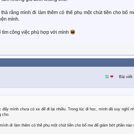
ấy thà rằng mình đi làm thêm có thể phụ một chút tiền cho bố 
yện mình.
ể tìm công việc phù hợp với mình
11
❤︎
Bài viết
úc đấy mình chưa có xe để đi lại nhiều. Trong lúc đi học, mình đã suy nghĩ n
g cho.
ng mình đi làm thêm có thể phụ một chút tiền cho bố mẹ để giảm bớt phần nào