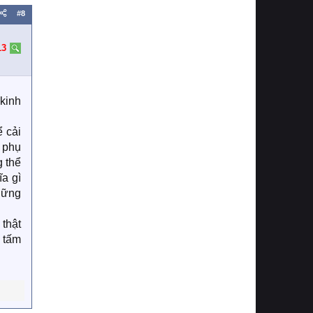
#8
13
 kinh
ể cải
 phụ
g thể
ĩa gì
hững
 thật
o tấm