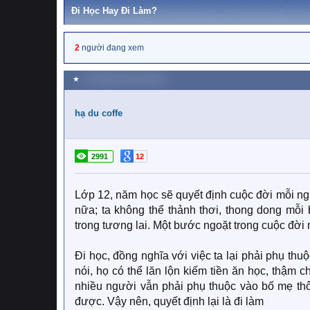
Đi Học Hay Đi Làm?
2
người đang xem
★
18 Tháng mười một 2021
hạ du coffe
2991
12
Lớp 12, năm học sẽ quyết định cuộc đời mỗi ng
nữa; ta không thể thảnh thơi, thong dong mỗi
trong tương lai. Một bước ngoặt trong cuộc đời
Đi học, đồng nghĩa với việc ta lại phải phụ t
nói, họ có thể lăn lộn kiếm tiền ăn học, thậm c
nhiều người vẫn phải phụ thuộc vào bố mẹ thôi
được. Vậy nên, quyết định lại là đi làm