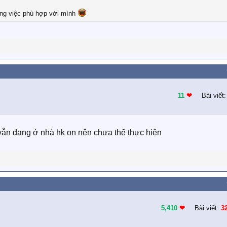
ông việc phù hợp với mình
11
❤︎
Bài viết
vẫn đang ở nhà hk on nên chưa thể thực hiện
5,410
❤︎
Bài viết:
3