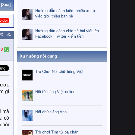
[Xóa]
Hướng dẫn cách kiếm nhiều xu từ
việc giới thiệu bạn bè
o dõi
Hướng dẫn cách chia sẻ bài viết lên
#1
Facebook, Twitter kiếm tiền
:
0
Xu hướng nội dung
Trò Chơi Nối chữ tiếng Việt
 được
m gì
Nối từ tiếng Việt online
i mà
Nối chữ tiếng Anh
y, có
 nói
Trò chơi Tìm từ ba chân