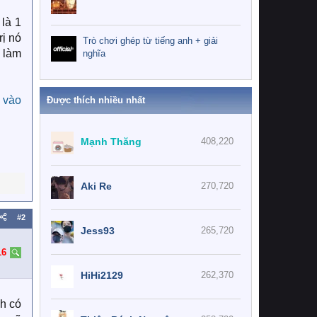
 là 1
rị nó
Trò chơi ghép từ tiếng anh + giải
i làm
nghĩa
c
vào
Được thích nhiều nhất
Mạnh Thăng
408,220
Aki Re
270,720
#2
Jess93
265,720
16
HiHi2129
262,370
nh có