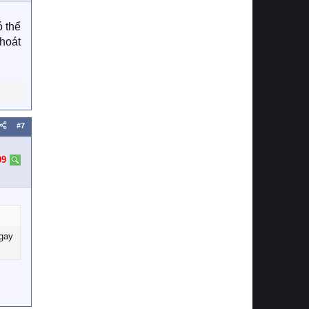
ó thể
hoát
#7
99
ngay