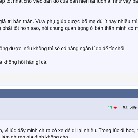
p tốt nhất cho việc đắn đo của bạn hiện tại luôn á, như vậy b
iá trị bản thân. Vừa phụ giúp được bố mẹ dù ít hay nhiều thì
phải tốt hơn sao, nói chung quan trọng ở bản thân mình có 
ằng được, nếu không thì sẽ có hàng ngàn lí do để từ chối.
không hối hận gì cả.
13
❤︎
Bài viết
m, vì lúc đấy mình chưa có xe để đi lại nhiều. Trong lúc đi học,
i làm nhưng gia đình không cho.