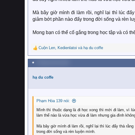
Mà bây giờ mình đi làm rồi, nghĩ lại thì lúc đ
giảm bớt phần nào đấy trong đời sống và rèn lu
Mong bạn có thể cố gắng trong học tập và có th
Cuộn Len
,
Kedienlatoi
và
hạ du coffe
R
e
a
★
4 Tháng mười hai 2021
c
t
i
hạ du coffe
o
n
s
:
Phạm Hòa 139 nói:
Mình thì thuộc dạng là đi học xong thì mới đi làm, vì l
làm thế nào là vừa học vừa đi làm nhưng gia đình khôn
Mà bây giờ mình đi làm rồi, nghĩ lại thì lúc đấy thà rằ
trong đời sống và rèn luyện mình.