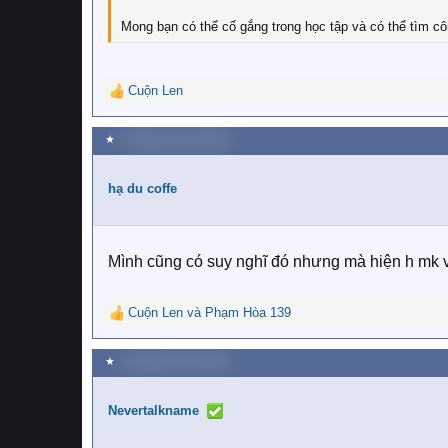
Mong bạn có thể cố gắng trong học tập và có thể tìm c
Cuộn Len
R
e
a
★
4 Tháng mười hai 2021
c
t
i
hạ du coffe
o
n
s
:
Mình cũng có suy nghĩ đó nhưng mà hiện h mk 
Cuộn Len
và
Phạm Hòa 139
R
e
a
★
4 Tháng mười hai 2021
c
t
i
Nevertalkname
o
n