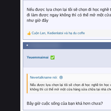
s
:
Nếu được lựa chọn lại tôi sẽ chọn đi học nghề 
đi làm được ngay không thì có thể mở một cửa
như giờ đây
Cuộn Len
,
Kedienlatoi
và
hạ du coffe
R
e
a
★
23 Tháng mười một 2024
c
t
i
Yeuemmaimai
o
n
s
:
Nevertalkname nói:
Nếu được lựa chọn lại tôi sẽ chọn đi học nghề tin học
không thì có thể mở một cửa hàng sửa chữa tại nhà chứ
Bây giờ cuộc sống của bạn khá hơn chưa?