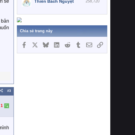
ạn sẽ
Thiên Bách Nguyệt
258,720
 bản
muốn
Chia sẻ trang này
Facebook
X
Bluesky
LinkedIn
Reddit
Tumblr
Email
Link
#3
:
1
 mình