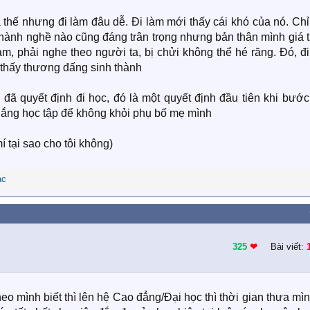
à thế nhưng đi làm đâu dễ. Đi làm mới thấy cái khó của nó. Chỉ
hành nghề nào cũng đáng trân trọng nhưng bản thân mình giá t
làm, phải nghe theo người ta, bị chửi không thể hé răng. Đó, đ
 thấy thương đấng sinh thành
i đã quyết định đi học, đó là một quyết định đầu tiên khi bướ
ố gắng học tập để không khỏi phụ bố mẹ mình
í tại sao cho tôi không)
ác
325
❤︎
Bài viết:
o mình biết thì lên hệ Cao đẳng/Đại học thì thời gian thưa mì