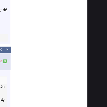
mẹ để
#4
:
0
hiều
 đấy