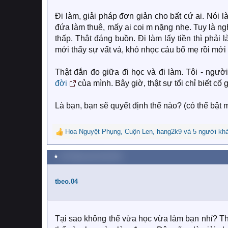
Đi làm, giải pháp đơn giản cho bất cứ ai. Nói l
đứa làm thuê, mấy ai coi m nặng nhẹ. Tuy là ng
thấp. Thật đáng buồn. Đi làm lấy tiền thì phải 
mới thấy sự vất vả, khó nhọc cảu bố mẹ rồi mới
Thật đắn đo giữa đi học và đi làm. Tôi - ngườ
đời
của mình. Bây giờ, thật sự tổi chỉ biết c
Là bạn, bạn sẽ quyết định thế nào? (có thể bật m
Hoa Nguyệt Phụng
,
Cuộn Len
,
hang2k9
và 5 người kh
R
e
a
★
28 Tháng mười một 2021
c
t
i
tbeo.04
o
n
s
:
Tại sao không thể vừa học vừa làm bạn nhỉ? The