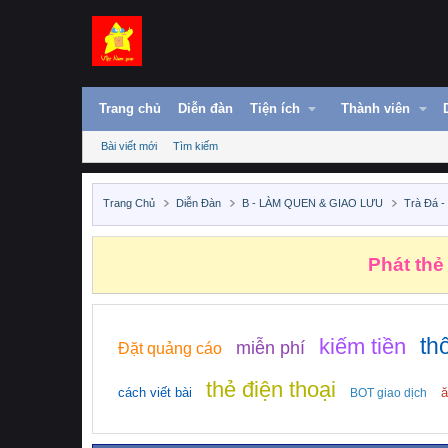
Trang chủ
Diễn đàn
Tiện ích
Thành viên
Bài viết mới
Tìm kiếm
Trang Chủ
Diễn Đàn
B - LÀM QUEN & GIAO LƯU
Trà Đá -
Phát thẻ
th
kiếm tiền
miễn phí
Đặt quảng cáo
thẻ điện thoại
cách viết bài
ă
BOT giao dịch