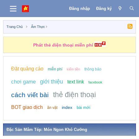
Đăng nhập
Đăng ký
Trang Chủ
Ẩm Thực
Phát thẻ điện thoại miễn phí
Đặt quảng cáo
miễn phí
thông báo
kiếm tiền
giới thiệu
chơi game
text link
facebook
thẻ điện thoại
cách viết bài
BOT giao dịch
index
bài mới
ăn vặt
Đặc Sản Mắm Tép: Món Ngon Khó Cưỡng