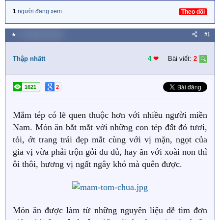
1
người đang xem
Theo dõi
★
15 Tháng hai 2020
#1
Thập nhấtt
4
❤︎
Bài viết:
2
1621
2
Mắm tép có lẽ quen thuộc hơn với nhiều người miền
Nam. Món ăn bắt mắt với những con tép đất đỏ tươi,
tỏi, ớt trang trái đẹp mắt cùng với vị mặn, ngọt của
gia vị vừa phải trộn gỏi đu đủ, hay ăn với xoài non thì
ôi thôi, hương vị ngất ngây khó mà quên được.
Món ăn được làm từ những nguyên liệu dễ tìm đơn