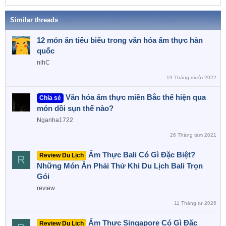
a
Similar threads
12 món ăn tiêu biểu trong văn hóa ẩm thực hàn
quốc
nihC
19 Tháng mười 2022
Văn hóa ẩm thực miền Bắc thể hiện qua
Chia sẻ
món dồi sụn thế nào?
Nganha1722
26 Tháng tám 2021
Ẩm Thực Bali Có Gì Đặc Biệt?
Review Du Lịch
R
Những Món Ăn Phải Thử Khi Du Lịch Bali Trọn
Gói
review
11 Tháng tư 2026
Ẩm Thực Singapore Có Gì Đặc
Review Du Lịch