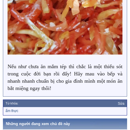
Nếu như chưa ăn mắm tép thì chắc là một thiếu sót
trong cuộc đời bạn rồi đấy! Hãy mau vào bếp và
nhanh nhanh chuẩn bị cho gia đình mình một món ăn
bắt miệng ngay thôi!
Từ khóa:
Sửa
T
ẩm thực
ừ
k
h
Những người đang xem chủ đề này
ó