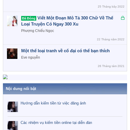
25 Tháng bảy 2022
Đ
Viết Một Đoạn Mô Tả 300 Chữ Về Thể
Đã Đóng
ã
Loại Truyện Có Ngay 300 Xu
k
Phượng Chiếu Ngọc
h
22 Tháng năm 2022
ó
a
Một thể loại tranh về cổ đại có thể bạn thích
Eve nguyễn
26 Tháng tám 2021
Nội dung nổi bật
Hướng dẫn kiếm tiền từ việc đăng ảnh
Các nhiệm vụ kiếm tiền online tại diễn đàn