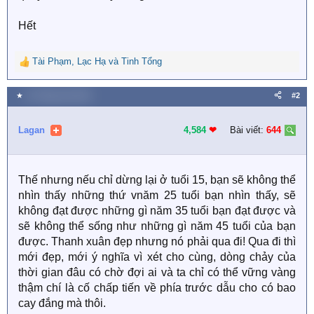
Hết
Tài Phạm
,
Lạc Hạ
và
Tinh Tổng
R
e
a
★
15 Tháng một 2023
#2
c
t
i
Lagan
4,584
❤︎
Bài viết:
644
o
n
s
Thế nhưng nếu chỉ dừng lại ở tuổi 15, bạn sẽ không thể
:
nhìn thấy những thứ vnăm 25 tuổi bạn nhìn thấy, sẽ
không đạt được những gì năm 35 tuổi bạn đạt được và
sẽ không thể sống như những gì năm 45 tuổi của bạn
được. Thanh xuân đẹp nhưng nó phải qua đi! Qua đi thì
mới đẹp, mới ý nghĩa vì xét cho cùng, dòng chảy của
thời gian đâu có chờ đợi ai và ta chỉ có thể vững vàng
thậm chí là cố chấp tiến về phía trước dẫu cho có bao
cay đắng mà thôi.