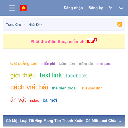
Đăng nhập
Đăng ký
Trang Chủ
Nhật Ký
Phát thẻ điện thoại miễn phí
Đặt quảng cáo
kiếm tiền
miễn phí
thông báo
chơi game
text link
giới thiệu
facebook
cách viết bài
thẻ điện thoại
BOT giao dịch
ăn vặt
bài mới
index
Có Một Loại Tốt Đẹp Mang Tên Thanh Xuân, Có Một Loại Chia Ly Mang Tên Tốt Nghiệp