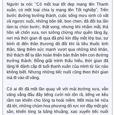
Người ta nói: "Có một loại tốt đẹp mang tên Thanh
xuân, có một loại chia ly mang tên Tốt nghiệp". Trên
bước đường trưởng thành, cuộc sống mưu sinh có vất
vả ngược xuôi, những bộn bề, bon chen, đã đôi ba lần
làm ta chùn bước, thất vọng, nhưng khi nhắm mắt, thả
hồn về chốn xưa, nơi tưởng chừng như quên lãng ấy,
nơi mà thời gian đi qua đã phủ kín đầy một lớp bụi, sự
bình dị đến thân thương đó đôi khi là liều thuốc tinh
thần, tăng thêm sức mạnh vượt qua những khó khăn,
thử thách để ta dần hoàn thiện bản thân trên con đường
trưởng thành. Bỗng giật mình thấu hiểu, thời gian đã
lặng lẽ đánh cắp đi tuổi thanh xuân của mình từ lúc nào
không biết. Nhưng những tiếc nuối cũng theo thời gian
mà đi vào dĩ vãng.
Có ai đó đã một lần quay về với mái trường xưa, vẫn
văng vẳng đâu đây tiếng cười nói rộn rã, tiếng ve kêu
râm ran khiến cho lòng ta hoài niệm. Một mùa hè nữa
đã tới, những chùm hoa phượng đỏ rực rơi đầy một góc
sân, khiến lòng ta bâng khuâng, xao xuyến tiếc nuối