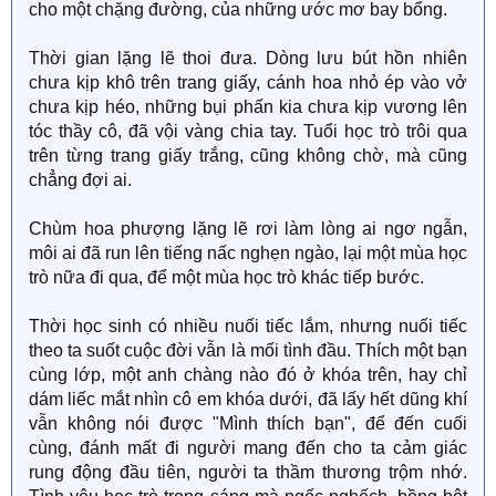
cho một chặng đường, của những ước mơ bay bổng.
Thời gian lặng lẽ thoi đưa. Dòng lưu bút hồn nhiên
chưa kịp khô trên trang giấy, cánh hoa nhỏ ép vào vở
chưa kịp héo, những bụi phấn kia chưa kịp vương lên
tóc thầy cô, đã vội vàng chia tay. Tuổi học trò trôi qua
trên từng trang giấy trắng, cũng không chờ, mà cũng
chẳng đợi ai.
Chùm hoa phượng lặng lẽ rơi làm lòng ai ngơ ngẫn,
môi ai đã run lên tiếng nấc nghẹn ngào, lại một mùa học
trò nữa đi qua, để một mùa học trò khác tiếp bước.
Thời học sinh có nhiều nuối tiếc lắm, nhưng nuối tiếc
theo ta suốt cuộc đời vẫn là mối tình đầu. Thích một bạn
cùng lớp, một anh chàng nào đó ở khóa trên, hay chỉ
dám liếc mắt nhìn cô em khóa dưới, đã lấy hết dũng khí
vẫn không nói được "Mình thích bạn", để đến cuối
cùng, đánh mất đi người mang đến cho ta cảm giác
rung động đầu tiên, người ta thầm thương trộm nhớ.