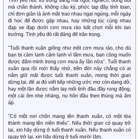
Tình yêu học trò trong sáng mà ngốc nghếch, bồng bột
mà chân thành, không cầu kỳ, phức tạp đầy tính toan,
chỉ đơn giản là ánh mắt trao nhau ngại ngùng, mỗi ngày
đi học để được gặp nhau, hay những lúc cùng nhau
đạp xe đạp dưới cơn mưa rào bất chợt mỗi khi tan
trường. Tình yêu đó rất đáng để trân trọng.
"Tuổi thanh xuân giống như một cơn mưa rào, cho dù
bạn bị cảm lạnh cảm lạnh vì tắm mưa, bạn cũng muốn
được đắm mình trong cơn mưa ấy lần nữa". Tuổi thanh
xuân qua rồi mới thấy nhớ, trên đời này chẳng có ai
nắm giữ mãi được tuổi thanh xuân, mong thời gian
dừng lại, để ai đó viết tiếp những ước mơ còn dang dở,
hay một lần được nắm tay mối tình đầu đầy rung động,
một cái ôm nhẹ nhàng, nụ hôn đầu thẹn thùng mà ấm
áp.
"Có một nơi chốn mang tên thanh xuân, có một tòa
thành mang tên niên thiếu". Nếu thời gian có quay trở
lại, xin hãy dừng ở tuổi thanh xuân. Nếu thanh xuân có
quay trở lại, xin hãy dừng ở tuổi mười lăm.