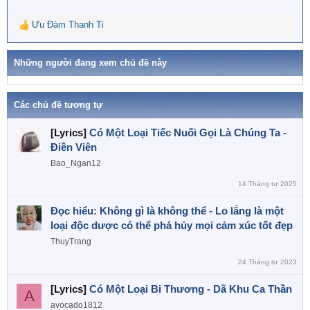
Ưu Đàm Thanh Ti
R
e
a
Những người đang xem chủ đề này
c
t
i
o
Các chủ đề tương tự
n
s
[Lyrics]
Có Một Loại Tiếc Nuối Gọi Là Chúng Ta -
:
Điền Viên
Bao_Ngan12
14 Tháng tư 2025
Đọc hiểu: Không gì là không thể - Lo lắng là một
loại độc dược có thể phá hủy mọi cảm xúc tốt đẹp
ThuyTrang
24 Tháng tư 2023
[Lyrics]
Có Một Loại Bi Thương - Dã Khu Ca Thần
A
avocado1812