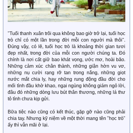
"Tuổi thanh xuân trôi qua không bao giờ trở lại, tuổi học
trò chỉ có một lần trong đời mỗi con người mà thôi".
Đúng vậy, có lẽ, tuổi học trò là khoảng thời gian tươi
đẹp nhất, trong đời của mỗi con người chúng ta. Đó
chính là nơi cất giữ bao khát vọng, ước mơ, hoài bão.
Những cảm xúc chân thành, những giận hờn vu vơ,
những nụ cười rạng rỡ tan trong nắng, những giọt
nước mắt chia ly, hay những rung động đầu đời cho
mối tình đầu khờ khạo, ngại ngùng không giám ngỏ lời,
đâu đó những dòng lưu bút thân thương, những lá thư
tỏ tình chưa kịp gửi.
Bữa tiệc nào cũng có kết thúc, gặp gỡ nào cũng phải
chia tay. Nhưng kỹ niệm về một thời mang tên "học trò"
ấy thì vẫn mãi ở lại.