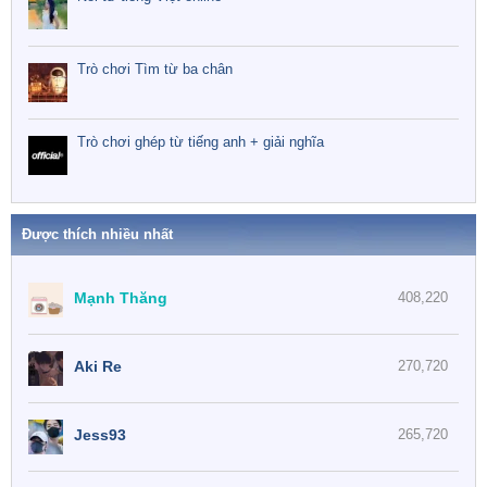
Trò chơi Tìm từ ba chân
Trò chơi ghép từ tiếng anh + giải nghĩa
Được thích nhiều nhất
Mạnh Thăng
408,220
Aki Re
270,720
Jess93
265,720