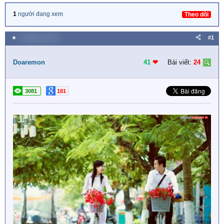
1
người đang xem
Theo dõi
★
4 Tháng tư 2019
#1
Doaremon
41
❤︎
Bài viết:
24
3081
181