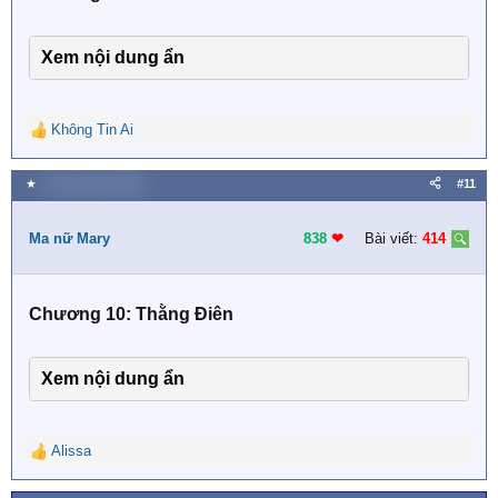
Xem nội dung ẩn
Không Tin Ai
R
e
a
★
30 Tháng một 2020
#11
c
t
i
Ma nữ Mary
838
❤︎
Bài viết:
414
o
n
s
Chương 10: Thằng Điên
:
Xem nội dung ẩn
Alissa
R
e