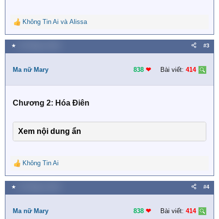
Không Tin Ai
và
Alissa
R
e
a
★
10 Tháng tư 2019
#3
c
t
i
Ma nữ Mary
838
❤︎
Bài viết:
414
o
n
s
Chương 2: Hóa Điên
:
Xem nội dung ẩn
Không Tin Ai
R
e
a
★
10 Tháng tư 2019
#4
c
t
i
Ma nữ Mary
838
❤︎
Bài viết:
414