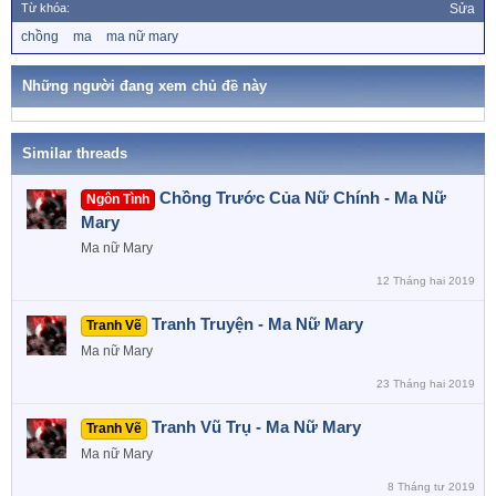
a
Từ khóa:
Sửa
c
T
chồng
ma
ma nữ mary
t
ừ
i
k
o
h
Những người đang xem chủ đề này
n
ó
a
s
:
Similar threads
Chồng Trước Của Nữ Chính - Ma Nữ
Ngôn Tình
Mary
Ma nữ Mary
12 Tháng hai 2019
Tranh Truyện - Ma Nữ Mary
Tranh Vẽ
Ma nữ Mary
23 Tháng hai 2019
Tranh Vũ Trụ - Ma Nữ Mary
Tranh Vẽ
Ma nữ Mary
8 Tháng tư 2019