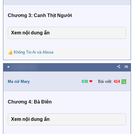
o
n
s
Chương 3: Canh Thịt Người
:
Xem nội dung ẩn
Không Tin Ai
và
Alissa
R
e
a
★
10 Tháng tư 2019
#5
c
t
i
Ma nữ Mary
838
❤︎
Bài viết:
414
o
n
s
Chương 4: Bà Điên
:
Xem nội dung ẩn