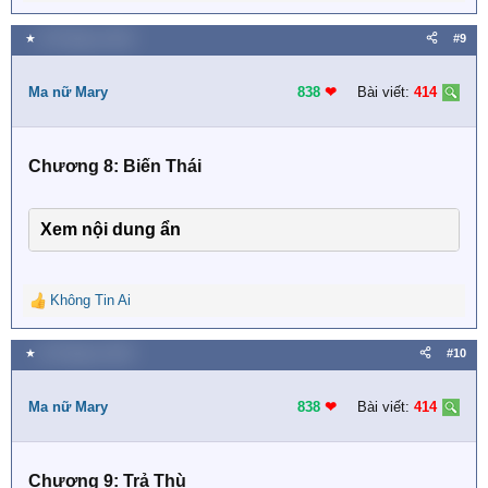
e
a
★
29 Tháng tư 2019
#9
c
t
i
Ma nữ Mary
838
❤︎
Bài viết:
414
o
n
s
Chương 8: Biến Thái
:
Xem nội dung ẩn
Không Tin Ai
R
e
a
★
29 Tháng tư 2019
#10
c
t
i
Ma nữ Mary
838
❤︎
Bài viết:
414
o
n
s
Chương 9: Trả Thù
: