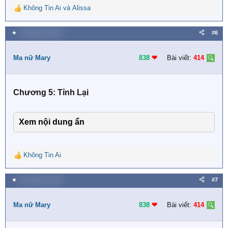
Không Tin Ai
và
Alissa
R
e
a
★
10 Tháng tư 2019
#6
c
t
i
Ma nữ Mary
838
❤︎
Bài viết:
414
o
n
s
Chương 5: Tỉnh Lại
:
Xem nội dung ẩn
Không Tin Ai
R
e
a
★
29 Tháng tư 2019
#7
c
t
i
Ma nữ Mary
838
❤︎
Bài viết:
414
o
n