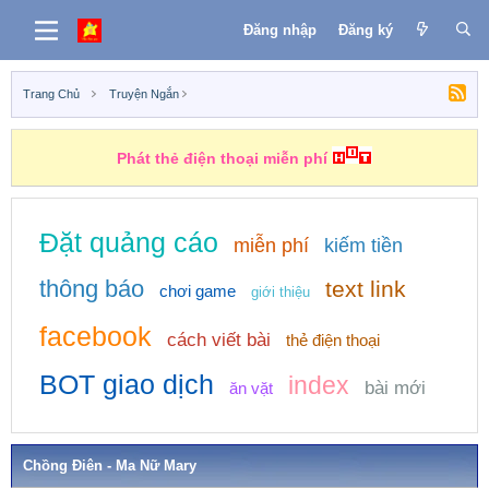
Đăng nhập
Đăng ký
Trang Chủ
Truyện Ngắn
Phát thẻ điện thoại miễn phí
Đặt quảng cáo
miễn phí
kiếm tiền
thông báo
text link
chơi game
giới thiệu
facebook
cách viết bài
thẻ điện thoại
BOT giao dịch
index
bài mới
ăn vặt
Chồng Điên - Ma Nữ Mary