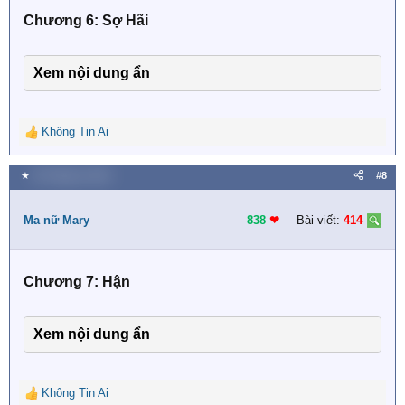
s
Chương 6: Sợ Hãi
:
Xem nội dung ẩn
Không Tin Ai
R
e
a
★
29 Tháng tư 2019
#8
c
t
i
Ma nữ Mary
838
❤︎
Bài viết:
414
o
n
s
Chương 7: Hận
:
Xem nội dung ẩn
Không Tin Ai
R