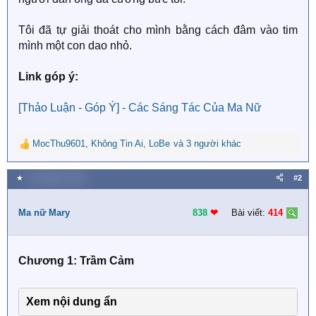
Tôi đã tự giải thoát cho mình bằng cách đâm vào tim
mình một con dao nhỏ.
Link góp ý:
[Thảo Luận - Góp Ý] - Các Sáng Tác Của Ma Nữ
MocThu9601
,
Không Tin Ai
,
LoBe
và 3 người khác
R
e
a
★
10 Tháng tư 2019
#2
c
t
i
Ma nữ Mary
838
❤︎
Bài viết:
414
o
n
s
Chương 1: Trầm Cảm
:
Xem nội dung ẩn