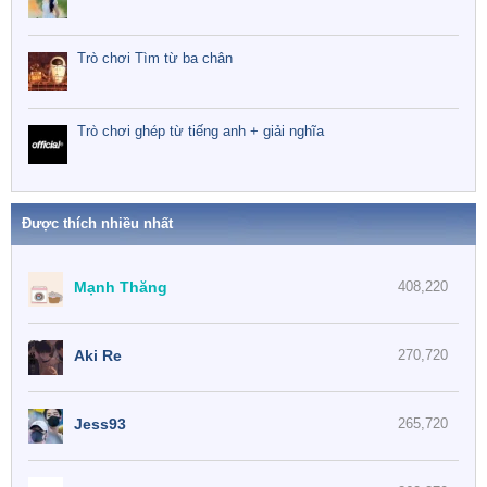
Trò chơi Tìm từ ba chân
Trò chơi ghép từ tiếng anh + giải nghĩa
Được thích nhiều nhất
Mạnh Thăng
408,220
Aki Re
270,720
Jess93
265,720