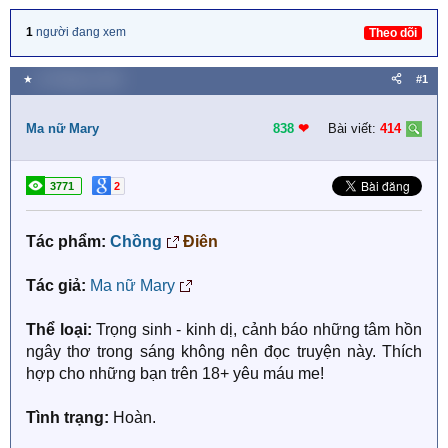
1
người đang xem
Theo dõi
★
10 Tháng tư 2019
#1
Ma nữ Mary
838
❤︎
Bài viết:
414
3771
2
Tác phẩm:
Chồng
Điên
Tác giả:
Ma nữ Mary
Thể loại:
Trọng sinh - kinh dị, cảnh báo những tâm hồn
ngây thơ trong sáng không nên đọc truyện này. Thích
hợp cho những bạn trên 18+ yêu máu me!
Tình trạng:
Hoàn.