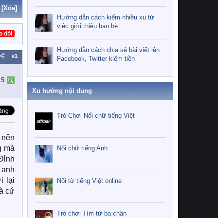
[Xóa]
Hướng dẫn cách kiếm nhiều xu từ
việc giới thiệu bạn bè
o dõi
Hướng dẫn cách chia sẻ bài viết lên
#1
Facebook, Twitter kiếm tiền
:
5
Xu hướng nội dung
Trò Chơi Nối chữ tiếng Việt
 nên
g mà
Nối chữ tiếng Anh
 Đỉnh
o anh
 lại
Nối từ tiếng Việt online
Mà cứ
Trò chơi Tìm từ ba chân