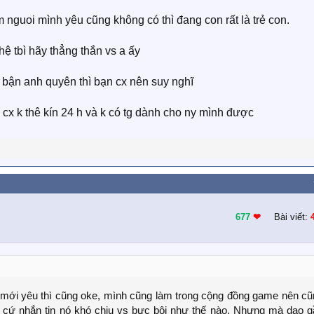
nguoi mình yêu cũng không có thì đang con rất là trẻ con.
̣ tbì hãy thẳng thắn vs a ấy
nh bận anh quyên thì bạn cx nên suy nghĩ
ì cx k thê kín 24 h và k có tg dành cho ny mình được
677
❤︎
Bài viết:
 mới yêu thì cũng oke, mình cũng làm trong cộng đồng game nên cũ
 cứ nhắn tin nó khó chịu vs bực bội như thế nào. Nhưng mà dạo g