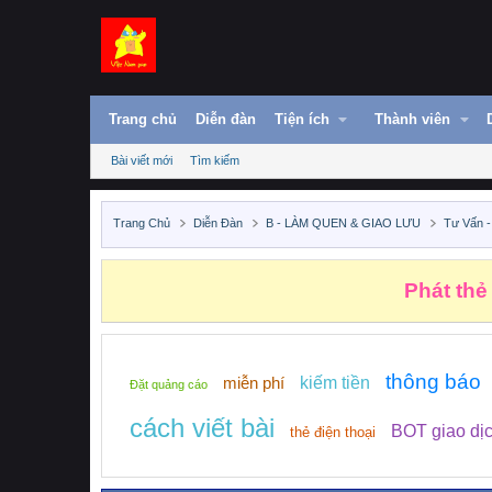
Trang chủ
Diễn đàn
Tiện ích
Thành viên
Bài viết mới
Tìm kiếm
Trang Chủ
Diễn Đàn
B - LÀM QUEN & GIAO LƯU
Tư Vấn -
Phát thẻ
thông báo
miễn phí
kiếm tiền
Đặt quảng cáo
cách viết bài
BOT giao dị
thẻ điện thoại