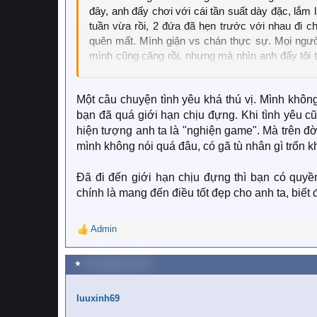
đây, anh đấy chơi với cái tần suất dày đặc, lắm
tuần vừa rồi, 2 đứa đã hẹn trước với nhau đi c
quên mất. Mình giận vs chán thực sự. Mọi ngườ
mình cũng căng rồi, nhưng mà nhìn anh đấy tội tộ
lúc nào cũng bực bội khó chịu
Một câu chuyện tình yêu khá thú vị. Mình khô
bạn đã quá giới hạn chịu đựng. Khi tình yêu c
hiện tượng anh ta là "nghiện game". Mà trên đờ
mình không nói quá đâu, có gã tù nhân gì trốn k
Đã đi đến giới hạn chịu đựng thì bạn có quyền
chính là mang đến điều tốt đẹp cho anh ta, biết 
Admin
R
e
a
★
20 Tháng tám 2020
c
t
i
luuxinh69
o