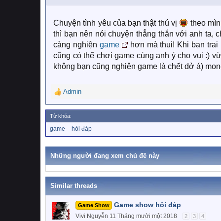
n
s
:
Chuyện tình yêu của bạn thật thú vị
theo mình
thì bạn nên nói chuyện thẳng thắn với anh ta, 
càng nghiện
game
hơn mà thui! Khi bạn trai
cũng có thể chơi game cùng anh ý cho vui :) vừ
không bạn cũng nghiện game là chết dở á) mong 
Admin
R
e
a
Từ khóa:
c
T
game
hỏi đáp
t
ừ
i
k
o
h
Những người đang xem chủ đề này
n
ó
a
s
:
Similar threads
Game show hỏi đáp
Game Show
Vivi Nguyễn
11 Tháng mười một 2018
2
3
4