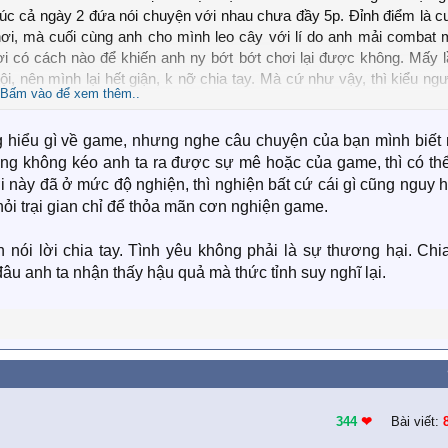
 lúc cả ngày 2 đứa nói chuyện với nhau chưa đầy 5p. Đỉnh điểm là c
hơi, mà cuối cùng anh cho mình leo cây với lí do anh mải combat 
i có cách nào để khiến anh ny bớt bớt chơi lại được không. Mấy l
i, nên mình lại hết giận, k nỡ chia tay. Mà cứ như vậy, thì kiểu ng
Bấm vào để xem thêm..
ng hiểu gì về game, nhưng nghe câu chuyện của bạn mình biết 
ũng không kéo anh ta ra được sự mê hoặc của game, thì có thể
i này đã ở mức độ nghiện, thì nghiện bất cứ cái gì cũng nguy 
hỏi trại gian chỉ để thỏa mãn cơn nghiện game.
 nói lời chia tay. Tình yêu không phải là sự thương hại. Chi
đâu anh ta nhận thấy hậu quả mà thức tỉnh suy nghĩ lại.
344
❤︎
Bài viết: