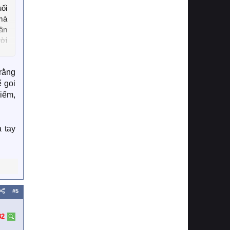
uối
mà
ần
ười
rằng
 gọi
hiểm,
a tay
#5
82