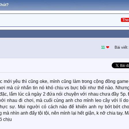
Chút?
The
11
❤︎
Bài viết
úc mới yêu thì cũng oke, mình cũng làm trong cộng đồng game
ơi mà cứ nhắn tin nó khó chịu vs bực bội như thế nào. Nhưn
 đặc, lắm lúc cả ngày 2 đứa nói chuyện với nhau chưa đầy 5p.
với nhau đi chơi, mà cuối cùng anh cho mình leo cây với lí d
hực sự. Mọi người có cách nào để khiến anh ny bớt bớt chơi
à nhìn anh đấy tội tội, nên mình lại hết giận, k nỡ chia tay. 
ó chịu