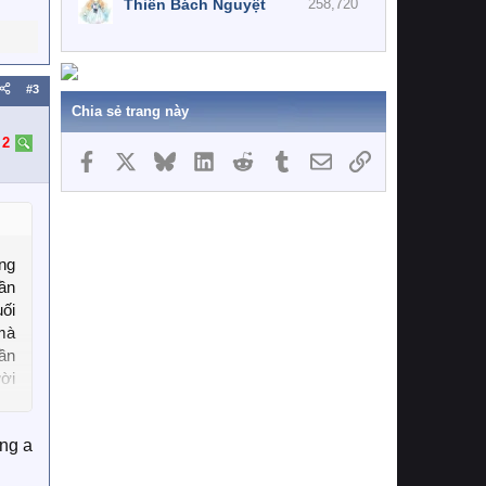
Thiên Bách Nguyệt
258,720
#3
Chia sẻ trang này
:
2
Facebook
X
Bluesky
LinkedIn
Reddit
Tumblr
Email
Link
ng
ần
uối
mà
ần
ười
ông a