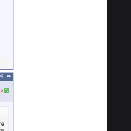
#4
45
ng
ần