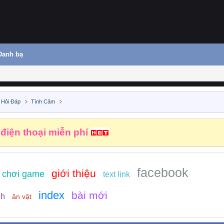
Danh bạ
 Hỏi Đáp
Tình Cảm
 điện thoại miễn phí
facebook
giới thiệu
chơi game
text link
index
bài mới
ch
ăn vặt