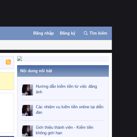
Đăng nhập
Đăng ký
Tìm kiếm
Nội dung nổi bật
Những nhiệm 
Hướng dẫn kiếm tiền từ việc đăng
ảnh
Các nhiệm vụ kiếm tiền online tại diễn
đàn
Giới thiệu thành viên - Kiếm tiền
không giới hạn