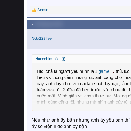
Admin
R
e
a
★
19 Tháng sáu 2020
c
t
i
NGa123 lee
o
n
s
Hangchim nói:
:
Hic, chả là người yêu mình là 1
game
thủ, lúc
hiểu vs thông cảm những lúc anh đang chơi mà
đây, anh đấy chơi với cái tần suất dày đặc, lắm
tuần vừa rồi, 2 đứa đã hẹn trước với nhau đi c
quên mất. Mình giận vs chán thực sự. Mọi ngườ
mình cũng căng rồi, nhưng mà nhìn anh đấy tội tộ
lúc nào cũng bực bội khó chịu
Nếu như anh ấy bận nhưng anh ấy yêu bạn thì a
ấy sẽ viện lí do anh ấy bận