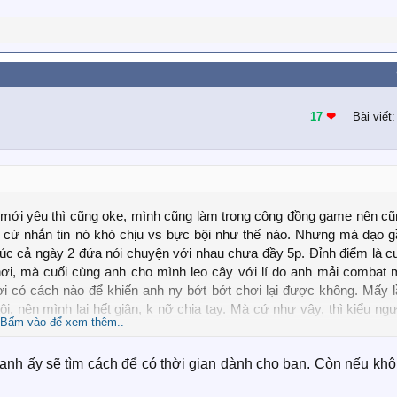
17
❤︎
Bài viết
 mới yêu thì cũng oke, mình cũng làm trong cộng đồng game nên cũ
 cứ nhắn tin nó khó chịu vs bực bội như thế nào. Nhưng mà dạo g
 lúc cả ngày 2 đứa nói chuyện với nhau chưa đầy 5p. Đỉnh điểm là c
hơi, mà cuối cùng anh cho mình leo cây với lí do anh mải combat 
i có cách nào để khiến anh ny bớt bớt chơi lại được không. Mấy l
i, nên mình lại hết giận, k nỡ chia tay. Mà cứ như vậy, thì kiểu ng
Bấm vào để xem thêm..
nh ấy sẽ tìm cách để có thời gian dành cho bạn. Còn nếu kh