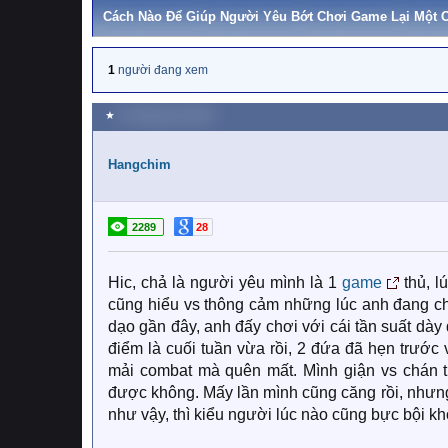
Cách Nào Để Giúp Người Yêu Bớt Chơi Game Lại Một 
1
người đang xem
★
19 Tháng sáu 2020
Hangchim
2289
28
Hic, chả là người yêu mình là 1
game
thủ, l
cũng hiểu vs thông cảm những lúc anh đang ch
dạo gần đây, anh đấy chơi với cái tần suất dày
điểm là cuối tuần vừa rồi, 2 đứa đã hẹn trước 
mải combat mà quên mất. Mình giận vs chán t
được không. Mấy lần mình cũng căng rồi, nhưng m
như vậy, thì kiểu người lúc nào cũng bực bội kh