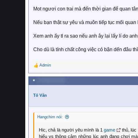
Mot ngươi con trai mà đến thời gian để quan tâm 
Nếu bạn thật sự yêu và muôn tiếp tục mối quan hê
Xem anh ấy tl ra sao nếu anh ây lại lấy lí do a
Cho dù là tính chất công việc có bận dến đâu th
Admin
R
e
a
★
19 Tháng sáu 2020
c
t
i
Tố Văn
o
n
s
Hangchim nói:
:
Hic, chả là người yêu mình là 1
game
thủ, lúc
hiểu vs thông cảm những lúc anh đang chơi mà