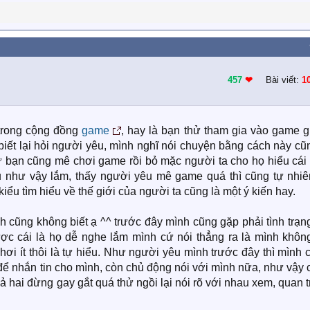
457
❤︎
Bài viết:
1
 trong cộng đồng
game
, hay là bạn thử tham gia vào game g
biết lại hỏi người yêu, mình nghĩ nói chuyện bằng cách này cũ
 như bạn cũng mê chơi game rồi bỏ mặc người ta cho họ hiểu cá
 như vậy lắm, thấy người yêu mê game quá thì cũng tự nhiên
iểu tìm hiểu về thế giới của người ta cũng là một ý kiến hay.
h cũng không biết ạ ^^ trước đây mình cũng gặp phải tình trạ
c cái là họ dễ nghe lắm mình cứ nói thẳng ra là mình khôn
i ít thôi là tự hiểu. Như người yêu mình trước đây thì mình 
để nhắn tin cho mình, còn chủ động nói với mình nữa, như vậy
 hai đừng gay gắt quá thử ngồi lại nói rõ với nhau xem, quan 