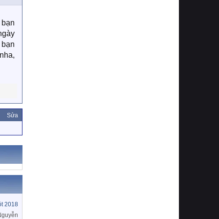
i bạn
 ngày
ì bạn
 nha,
Sửa
t 2018
 Nguyễn