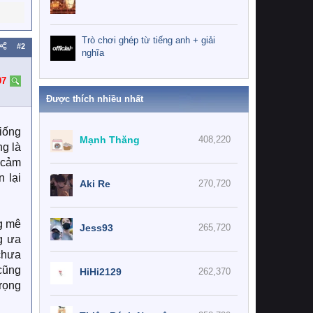
Trò chơi ghép từ tiếng anh + giải
#2
nghĩa
07
Được thích nhiều nhất
iống
Mạnh Thăng
408,220
ng là
i cảm
 lại
Aki Re
270,720
ng mê
Jess93
265,720
g ưa
chưa
 cũng
HiHi2129
262,370
trọng