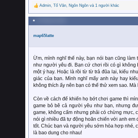
Admin
,
Tố Văn
,
Ngôn Ngôn
và 1 người khác
R
e
a
★
19 Tháng sáu 2020
c
t
i
map65latte
o
n
s
:
Ừm, mình nghĩ thế này, bạn nói bạn cũng làm
như người yêu đi. Bạn cứ chơi rồi có gì không 
một ý hay. Hoặc là rồi từ từ trả đũa lại, kiểu
giác của bạn. Mình nghĩ mấy anh này hay kiểu
không thích ấy nên bạn có thể thử xem sao. Mà k
Còn về cách để khiến họ bớt chơi game thì mìn
game bỏ bê cả người yêu như bạn, nhưng đượ
game, không cấm nhưng phải có chừng mực, chơ
nói gì nhiều đã tự động hoãn chiến với anh em 
tốt. Chúc bạn và người yêu sớm hòa hợp nhé, cả
là bao dung cho nhau!