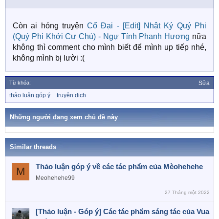
Còn ai hóng truyện
Cổ Đại - [Edit] Nhật Ký Quý Phi
(Quý Phi Khởi Cư Chú) - Ngự Tỉnh Phanh Hương
nữa
không thì comment cho mình biết để mình up tiếp nhé,
không mình bị lười :(
Từ khóa:
Sửa
T
thảo luận góp ý
truyện dịch
ừ
k
h
Những người đang xem chủ đề này
ó
a
Similar threads
Thảo luận góp ý về các tác phẩm của Mèohehehe
M
Meohehehe99
27 Tháng một 2022
[Thảo luận - Góp ý] Các tác phẩm sáng tác của Vua