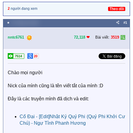
2
người đang xem
Theo dõi
★
21 Tháng sáu 2021
#1
nntc6761
72,118
❤︎
Bài viết:
3519
7514
20
Chào mọi người
Nick của mình cũng là tên viết tắt của mình :D
Đây là các truyện mình đã dịch và edit:
Cổ Đại - [Edit]Nhật Ký Quý Phi (Quý Phi Khởi Cư
Chú) - Ngự Tỉnh Phanh Hương