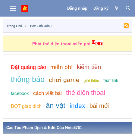
Đăng nhập
Đăng ký
Trang Chủ
Box Chờ Xóa
Phát thẻ điện thoại miễn phí
kiếm tiền
miễn phí
Đặt quảng cáo
thông báo
chơi game
text link
giới thiệu
thẻ điện thoại
cách viết bài
facebook
ăn vặt
index
bài mới
BOT giao dịch
Các Tác Phẩm Dịch & Edit Của Nntc6761