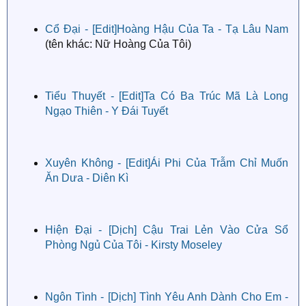
Cổ Đại - [Edit]Hoàng Hậu Của Ta - Tạ Lâu Nam
(tên khác: Nữ Hoàng Của Tôi)
Tiểu Thuyết - [Edit]Ta Có Ba Trúc Mã Là Long
Ngạo Thiên - Y Đái Tuyết
Xuyên Không - [Edit]Ái Phi Của Trẫm Chỉ Muốn
Ăn Dưa - Diên Kì
Hiện Đại - [Dịch] Cậu Trai Lẻn Vào Cửa Sổ
Phòng Ngủ Của Tôi - Kirsty Moseley
Ngôn Tình - [Dịch] Tình Yêu Anh Dành Cho Em -