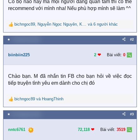
Có bộ nào hay mà mọi người đang quan tâm thì có thể
recommend với mình nha! Nếu phù hợp mình sẽ làm ^^
bichngoc89
,
Nguyễn Ngọc Nguyên
,
Khanhngoc288
và 6 người khác
R
e
a
★
6 Tháng năm 2023
#2
c
t
i
biinbiin225
2
❤︎
Bài viết:
0
o
n
s
Chào bạn. M đã nhắn tin FB cho bạn hỏi về việc đọc
:
tiếp truyện tình yêu em dành cho chị đó
bichngoc89
và
HoangThinh
R
e
a
★
22 Tháng tám 2024
#3
c
t
i
nntc6761
72,118
❤︎
Bài viết:
3519
o