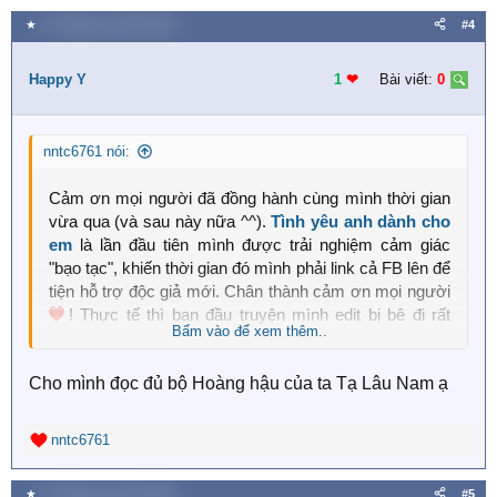
a
★
14 Tháng mười một 2025
#4
c
t
i
Happy Y
1
❤︎
Bài viết:
0
o
n
s
nntc6761 nói:
:
Cảm ơn mọi người đã đồng hành cùng mình thời gian
vừa qua (và sau này nữa ^^).
Tình yêu anh dành cho
em
là lần đầu tiên mình được trải nghiệm cảm giác
"bạo tạc", khiến thời gian đó mình phải link cả FB lên để
tiện hỗ trợ độc giả mới. Chân thành cảm ơn mọi người
! Thực tế thì ban đầu truyện mình edit bị bê đi rất
Bấm vào để xem thêm..
nhiều web khác & sửa lung tung thành truyện bách hợp
với cái tên: Tình yêu em dành cho chị :(
Cho mình đọc đủ bộ Hoàng hậu của ta Tạ Lâu Nam ạ
Mn chú ý nha, nếu thấy tên mình là editor xuất hiện ở
bất cứ web nào khác thì đó là copy trái phép và mn cứ
nntc6761
R
auto tìm về đây để đọc được bản edit chính chủ của
e
editor, không "tam sao thất bản" nha! Hiện tại thì
Ta có
a
★
14 Tháng mười một 2025
#5