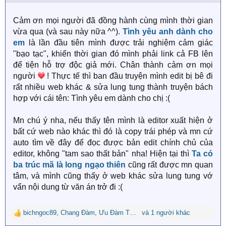
n
s
:
Cảm ơn mọi người đã đồng hành cùng mình thời gian
vừa qua (và sau này nữa ^^).
Tình yêu anh dành cho
em
là lần đầu tiên mình được trải nghiệm cảm giác
"bạo tạc", khiến thời gian đó mình phải link cả FB lên
để tiện hỗ trợ độc giả mới. Chân thành cảm ơn mọi
người
! Thực tế thì ban đầu truyện mình edit bị bê đi
rất nhiều web khác & sửa lung tung thành truyện bách
hợp với cái tên: Tình yêu em dành cho chị :(
Mn chú ý nha, nếu thấy tên mình là editor xuất hiện ở
bất cứ web nào khác thì đó là copy trái phép và mn cứ
auto tìm về đây để đọc được bản edit chính chủ của
editor, không "tam sao thất bản" nha! Hiện tại thì
Ta có
ba trúc mã là long ngạo thiên
cũng rất được mn quan
tâm, và mình cũng thấy ở web khác sửa lung tung vớ
vẩn nội dung từ văn án trở đi :(
bichngoc89
,
Chang Đàm
,
Ưu Đàm Thanh Ti
và 1 người khác
R
e