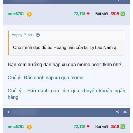
ba trúc mã là long ngạo thiên
cũng rất được mn quan
c
tâm, và mình cũng thấy ở web khác sửa lung tung vớ
t
vẩn nội dung từ văn án trở đi :(
i
nntc6761
72,118
❤︎
Bài viết:
3519
o
n
s
Happy Y nói:
:
Cho mình đọc đủ bộ Hoàng hậu của ta Tạ Lâu Nam ạ
Bạn xem hướng dẫn nạp xu qua momo hoặc tknh nhé:
Chú ý - Báo danh nạp xu qua momo
Chú ý - Báo danh nạp tiền qua chuyển khoản ngân
hàng
★
15 Tháng ba 2026
#6
nntc6761
72,118
❤︎
Bài viết:
3519