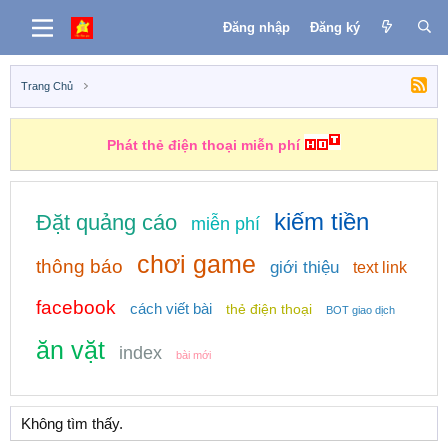
Đăng nhập
Đăng ký
Trang Chủ
Phát thẻ điện thoại miễn phí
kiếm tiền
Đặt quảng cáo
miễn phí
chơi game
thông báo
giới thiệu
text link
facebook
cách viết bài
thẻ điện thoại
BOT giao dịch
ăn vặt
index
bài mới
Không tìm thấy.